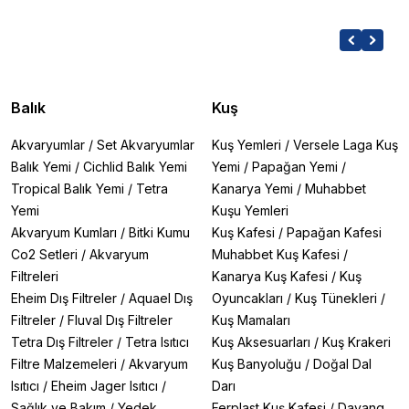
Balık
Kuş
Akvaryumlar
/
Set Akvaryumlar
Kuş Yemleri
/
Versele Laga Kuş
Balık Yemi
/
Cichlid Balık Yemi
Yemi
/
Papağan Yemi
/
Tropical Balık Yemi
/
Tetra
Kanarya Yemi
/
Muhabbet
Yemi
Kuşu Yemleri
Akvaryum Kumları
/
Bitki Kumu
Kuş Kafesi
/
Papağan Kafesi
Co2 Setleri
/
Akvaryum
Muhabbet Kuş Kafesi
/
Filtreleri
Kanarya Kuş Kafesi
/
Kuş
Eheim Dış Filtreler
/
Aquael Dış
Oyuncakları
/
Kuş Tünekleri
/
Filtreler
/
Fluval Dış Filtreler
Kuş Mamaları
Tetra Dış Filtreler
/
Tetra Isıtıcı
Kuş Aksesuarları
/
Kuş Krakeri
Filtre Malzemeleri
/
Akvaryum
Kuş Banyoluğu
/
Doğal Dal
Isıtıcı
/
Eheim Jager Isıtıcı
/
Darı
Sağlık ve Bakım
/
Yedek
Ferplast Kuş Kafesi
/
Dayang