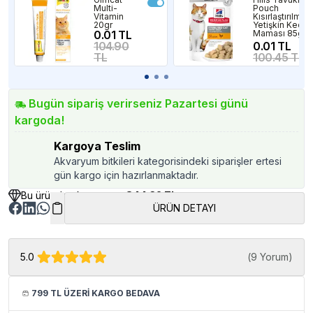
Multi-
Pouch
Vitamin
Kısırlaştırılmış
20gr
Yetişkin Kedi
0.01 TL
Maması 85gr
104.90
0.01 TL
TL
100.45 TL
Bugün sipariş verirseniz Pazartesi günü
kargoda!
Kargoya Teslim
Akvaryum bitkileri kategorisindeki siparişler ertesi
gün kargo için hazırlanmaktadır.
Bu üründen kazancınız
844.32 TL
ÜRÜN DETAYI
5.0
(
9 Yorum
)
799 TL ÜZERİ KARGO BEDAVA