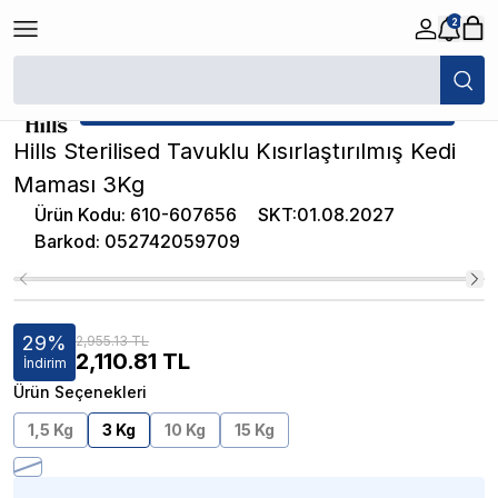
2
/
Kısırlaştırılmış Kuru Kedi Mamaları
/
Hills Sterilised Tavuklu Kısırlaştırı
★ Atakan Petshop,
Hill's yetkili satıcısıdır.
Hills Sterilised Tavuklu Kısırlaştırılmış Kedi
Maması 3Kg
Ürün Kodu
:
610-607656
SKT
:
01.08.2027
Barkod
:
052742059709
29
%
2,955.13 TL
2,110.81
TL
İndirim
Ürün Seçenekleri
1,5 Kg
3 Kg
10 Kg
15 Kg