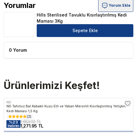
Yorumlar
Yorum Ekle
Hills Sterilised Tavuklu Kısırlaştırılmış Kedi Maması 3Kg 
Hills Sterilised Tavuklu Kısırlaştırılmış Kedi
Maması 3Kg
Sepete Ekle
0 Yorum
Ürünlerimizi Keşfet!
ND
ND Tahılsız Bal Kabaklı Kuzu Etli ve Yaban Mersinli Kısırlaştırılmış Yetişkin
Kedi Maması 1,5 Kg
(
2
)
1,653.02 TL
%
23
1,271.95 TL
İndirim