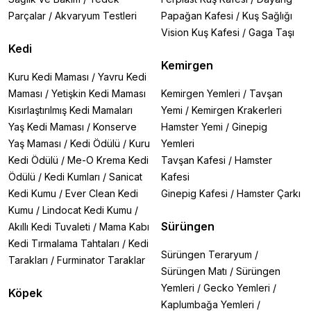
Parçalar
/
Akvaryum Testleri
Papağan Kafesi
/
Kuş Sağlığı
Vision Kuş Kafesi
/
Gaga Taşı
Kedi
Kemirgen
Kuru Kedi Maması
/
Yavru Kedi
Maması
/
Yetişkin Kedi Maması
Kemirgen Yemleri
/
Tavşan
Kısırlaştırılmış Kedi Mamaları
Yemi
/
Kemirgen Krakerleri
Yaş Kedi Maması
/
Konserve
Hamster Yemi
/
Ginepig
Yaş Maması
/
Kedi Ödülü
/
Kuru
Yemleri
Kedi Ödülü
/
Me-O Krema Kedi
Tavşan Kafesi
/
Hamster
Ödülü
/
Kedi Kumları
/
Sanicat
Kafesi
Kedi Kumu
/
Ever Clean Kedi
Ginepig Kafesi
/
Hamster Çarkı
Kumu
/
Lindocat Kedi Kumu
/
Sürüngen
Akıllı Kedi Tuvaleti
/
Mama Kabı
Kedi Tırmalama Tahtaları
/
Kedi
Sürüngen Teraryum
/
Tarakları
/
Furminator Taraklar
Sürüngen Matı
/
Sürüngen
Yemleri
/
Gecko Yemleri
/
Köpek
Kaplumbağa Yemleri
/