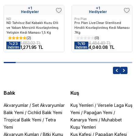
+
1
+
1
Hediyeler
Hediyeler
ND
Pro Plan
ND Tahılsız Bal Kabaklı Kuzu Etli
Pro Plan LiveClear Sterilised
ve Yaban Mersinli Kısırlaştırılmış
Hindili Kısırlaştırılmış Kedi Maması
Yetişkin Kedi Maması 1,5 Kg
7Kg
(
2
)
(
0
)
1,653.02 TL
4,484.49 TL
%
23
%
10
1,271.95 TL
4,040.08 TL
İndirim
İndirim
Balık
Kuş
Akvaryumlar
/
Set Akvaryumlar
Kuş Yemleri
/
Versele Laga Kuş
Balık Yemi
/
Cichlid Balık Yemi
Yemi
/
Papağan Yemi
/
Tropical Balık Yemi
/
Tetra
Kanarya Yemi
/
Muhabbet
Yemi
Kuşu Yemleri
Akvaryum Kumları
/
Bitki Kumu
Kuş Kafesi
/
Papağan Kafesi