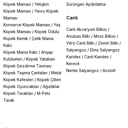
Köpek Maması
/
Yetişkin
Sürüngen Aydınlatma
Köpek Maması
/
Yavru Köpek
Canlı
Maması
Konserve Köpek Maması
/
Yaş
Canlı Akvaryum Bitkisi
/
Köpek Maması
/
Köpek Ödülü
Anubias Bitki
/
Moss Bitkisi
/
Köpek Kemik
/
Çelik Mama
Vitro Canlı Bitki
/
Zemin Bitki
/
Kabı
Salyangoz
/
Elma Salyangoz
Köpek Mama Kabı
/
Ahşap
Karides
/
Canlı Karides
/
Kulübeleri
/
Köpek Yatakları
Kerevit
Köpek Gezdirme Tasması
Nerite Salyangoz
/
Axolotl
Köpek Taşıma Çantaları
/
Metal
Köpek Kafesleri
/
Köpek Çitleri
Köpek Oyuncakları
/
Ağızlıklar
Köpek Tarakları
/
M-Pets
Tarak