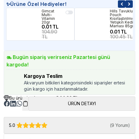
✨Ürüne Özel Hediyeler!
Gimcat
Hills Tavuklu
Multi-
Pouch
Vitamin
Kısırlaştırılmış
20gr
Yetişkin Kedi
0.01 TL
Maması 85gr
104.90
0.01 TL
TL
100.45 TL
Bugün sipariş verirseniz Pazartesi günü
kargoda!
Kargoya Teslim
Akvaryum bitkileri kategorisindeki siparişler ertesi
gün kargo için hazırlanmaktadır.
Bu üründen kazancınız
844.32 TL
ÜRÜN DETAYI
5.0
(
9 Yorum
)