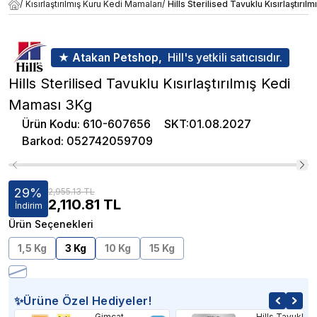
/
Kısırlaştırılmış Kuru Kedi Mamaları
/
Hills Sterilised Tavuklu Kısırlaştırı
★ Atakan Petshop,
Hill's yetkili satıcısıdır.
Hills Sterilised Tavuklu Kısırlaştırılmış Kedi
Maması 3Kg
Ürün Kodu
:
610-607656
SKT
:
01.08.2027
Barkod
:
052742059709
29
%
2,955.13 TL
2,110.81
TL
İndirim
Ürün Seçenekleri
1,5 Kg
3 Kg
10 Kg
15 Kg
✨Ürüne Özel Hediyeler!
Gimcat
Hills Tavuklu