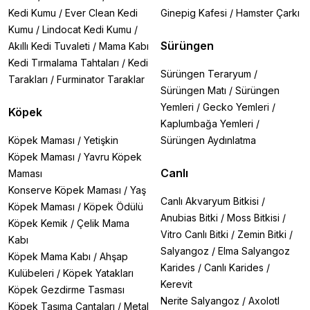
Kedi Kumu
/
Ever Clean Kedi
Ginepig Kafesi
/
Hamster Çarkı
Kumu
/
Lindocat Kedi Kumu
/
Sürüngen
Akıllı Kedi Tuvaleti
/
Mama Kabı
Kedi Tırmalama Tahtaları
/
Kedi
Sürüngen Teraryum
/
Tarakları
/
Furminator Taraklar
Sürüngen Matı
/
Sürüngen
Yemleri
/
Gecko Yemleri
/
Köpek
Kaplumbağa Yemleri
/
Köpek Maması
/
Yetişkin
Sürüngen Aydınlatma
Köpek Maması
/
Yavru Köpek
Canlı
Maması
Konserve Köpek Maması
/
Yaş
Canlı Akvaryum Bitkisi
/
Köpek Maması
/
Köpek Ödülü
Anubias Bitki
/
Moss Bitkisi
/
Köpek Kemik
/
Çelik Mama
Vitro Canlı Bitki
/
Zemin Bitki
/
Kabı
Salyangoz
/
Elma Salyangoz
Köpek Mama Kabı
/
Ahşap
Karides
/
Canlı Karides
/
Kulübeleri
/
Köpek Yatakları
Kerevit
Köpek Gezdirme Tasması
Nerite Salyangoz
/
Axolotl
Köpek Taşıma Çantaları
/
Metal