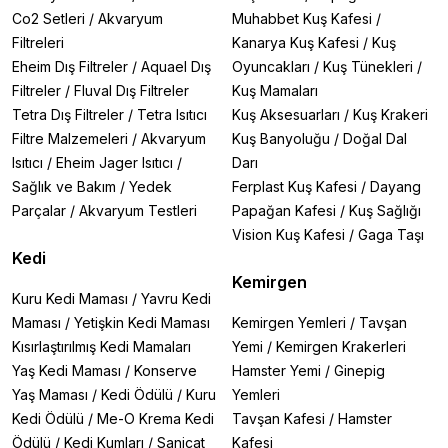
Co2 Setleri
/
Akvaryum
Muhabbet Kuş Kafesi
/
Filtreleri
Kanarya Kuş Kafesi
/
Kuş
Eheim Dış Filtreler
/
Aquael Dış
Oyuncakları
/
Kuş Tünekleri
/
Filtreler
/
Fluval Dış Filtreler
Kuş Mamaları
Tetra Dış Filtreler
/
Tetra Isıtıcı
Kuş Aksesuarları
/
Kuş Krakeri
Filtre Malzemeleri
/
Akvaryum
Kuş Banyoluğu
/
Doğal Dal
Isıtıcı
/
Eheim Jager Isıtıcı
/
Darı
Sağlık ve Bakım
/
Yedek
Ferplast Kuş Kafesi
/
Dayang
Parçalar
/
Akvaryum Testleri
Papağan Kafesi
/
Kuş Sağlığı
Vision Kuş Kafesi
/
Gaga Taşı
Kedi
Kemirgen
Kuru Kedi Maması
/
Yavru Kedi
Maması
/
Yetişkin Kedi Maması
Kemirgen Yemleri
/
Tavşan
Kısırlaştırılmış Kedi Mamaları
Yemi
/
Kemirgen Krakerleri
Yaş Kedi Maması
/
Konserve
Hamster Yemi
/
Ginepig
Yaş Maması
/
Kedi Ödülü
/
Kuru
Yemleri
Kedi Ödülü
/
Me-O Krema Kedi
Tavşan Kafesi
/
Hamster
Ödülü
/
Kedi Kumları
/
Sanicat
Kafesi