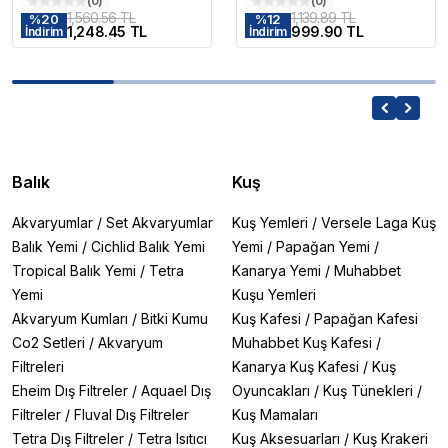
(
0
)
(
0
)
1,560.56 TL
1,139.89 TL
%
20
%
12
1,248.45 TL
999.90 TL
İndirim
İndirim
Balık
Kuş
Akvaryumlar
/
Set Akvaryumlar
Kuş Yemleri
/
Versele Laga Kuş
Balık Yemi
/
Cichlid Balık Yemi
Yemi
/
Papağan Yemi
/
Tropical Balık Yemi
/
Tetra
Kanarya Yemi
/
Muhabbet
Yemi
Kuşu Yemleri
Akvaryum Kumları
/
Bitki Kumu
Kuş Kafesi
/
Papağan Kafesi
Co2 Setleri
/
Akvaryum
Muhabbet Kuş Kafesi
/
Filtreleri
Kanarya Kuş Kafesi
/
Kuş
Eheim Dış Filtreler
/
Aquael Dış
Oyuncakları
/
Kuş Tünekleri
/
Filtreler
/
Fluval Dış Filtreler
Kuş Mamaları
Tetra Dış Filtreler
/
Tetra Isıtıcı
Kuş Aksesuarları
/
Kuş Krakeri