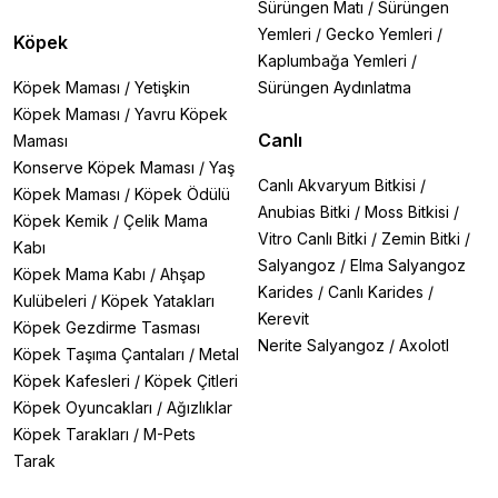
Sürüngen Matı
/
Sürüngen
Yemleri
/
Gecko Yemleri
/
Köpek
Kaplumbağa Yemleri
/
Köpek Maması
/
Yetişkin
Sürüngen Aydınlatma
Köpek Maması
/
Yavru Köpek
Canlı
Maması
Konserve Köpek Maması
/
Yaş
Canlı Akvaryum Bitkisi
/
Köpek Maması
/
Köpek Ödülü
Anubias Bitki
/
Moss Bitkisi
/
Köpek Kemik
/
Çelik Mama
Vitro Canlı Bitki
/
Zemin Bitki
/
Kabı
Salyangoz
/
Elma Salyangoz
Köpek Mama Kabı
/
Ahşap
Karides
/
Canlı Karides
/
Kulübeleri
/
Köpek Yatakları
Kerevit
Köpek Gezdirme Tasması
Nerite Salyangoz
/
Axolotl
Köpek Taşıma Çantaları
/
Metal
Köpek Kafesleri
/
Köpek Çitleri
Köpek Oyuncakları
/
Ağızlıklar
Köpek Tarakları
/
M-Pets
Tarak