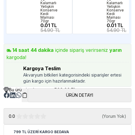
Kalamarlı
Kalamarlı
Yetişkin
Yetişkin
Konserve
Konserve
Kedi
Kedi
Maması
Maması
70gr
70gr
0.01 TL
0.01 TL
54.90 TL
54.90 TL
14
saat
44
dakika
içinde sipariş verirseniz
yarın
kargoda!
Kargoya Teslim
Akvaryum bitkileri kategorisindeki siparişler ertesi
gün kargo için hazırlanmaktadır.
Bu üründen kazancınız
509.26 TL
ÜRÜN DETAYI
0.0
(
Yorum Yok
)
799 TL ÜZERİ KARGO BEDAVA