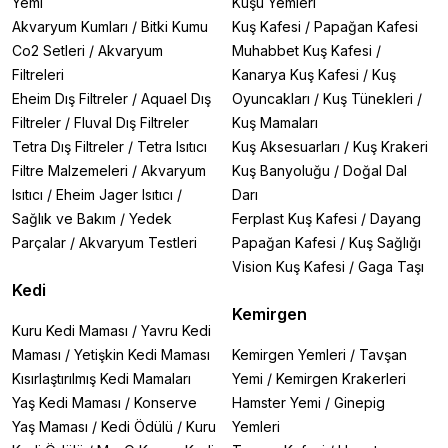
Yemi
Kuşu Yemleri
Akvaryum Kumları
/
Bitki Kumu
Kuş Kafesi
/
Papağan Kafesi
Co2 Setleri
/
Akvaryum
Muhabbet Kuş Kafesi
/
Filtreleri
Kanarya Kuş Kafesi
/
Kuş
Eheim Dış Filtreler
/
Aquael Dış
Oyuncakları
/
Kuş Tünekleri
/
Filtreler
/
Fluval Dış Filtreler
Kuş Mamaları
Tetra Dış Filtreler
/
Tetra Isıtıcı
Kuş Aksesuarları
/
Kuş Krakeri
Filtre Malzemeleri
/
Akvaryum
Kuş Banyoluğu
/
Doğal Dal
Isıtıcı
/
Eheim Jager Isıtıcı
/
Darı
Sağlık ve Bakım
/
Yedek
Ferplast Kuş Kafesi
/
Dayang
Parçalar
/
Akvaryum Testleri
Papağan Kafesi
/
Kuş Sağlığı
Vision Kuş Kafesi
/
Gaga Taşı
Kedi
Kemirgen
Kuru Kedi Maması
/
Yavru Kedi
Maması
/
Yetişkin Kedi Maması
Kemirgen Yemleri
/
Tavşan
Kısırlaştırılmış Kedi Mamaları
Yemi
/
Kemirgen Krakerleri
Yaş Kedi Maması
/
Konserve
Hamster Yemi
/
Ginepig
Yaş Maması
/
Kedi Ödülü
/
Kuru
Yemleri