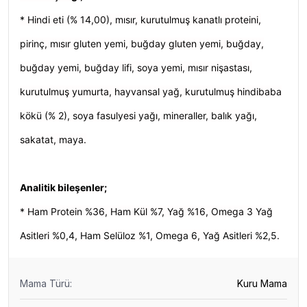
* Hindi eti (% 14,00), mısır, kurutulmuş kanatlı proteini,
pirinç, mısır gluten yemi, buğday gluten yemi, buğday,
buğday yemi, buğday lifi, soya yemi, mısır nişastası,
kurutulmuş yumurta, hayvansal yağ, kurutulmuş hindibaba
kökü (% 2), soya fasulyesi yağı, mineraller, balık yağı,
sakatat, maya.
Analitik bileşenler;
* Ham Protein %36, Ham Kül %7, Yağ %16, Omega 3 Yağ
Asitleri %0,4, Ham Selüloz %1, Omega 6, Yağ Asitleri %2,5.
Mama Türü
:
Kuru Mama