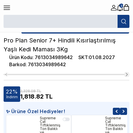
2
/
Yaşlı Kedi Maması
/
Pro Plan Senior 7+ Hindili Kısırlaştırılmış Yaşlı Ke
★ Atakan Petshop,
Pro Plan yetkili satıcısıdır.
Pro Plan Senior 7+ Hindili Kısırlaştırılmış
Yaşlı Kedi Maması 3Kg
Ürün Kodu
:
7613034989642
SKT
:
01.08.2027
Barkod
:
7613034989642
22
%
2,328.08 TL
1,818.82
TL
İndirim
✨ Ürüne Özel Hediyeler!
Supreme
Supreme
Cat
Cat
Tiftiklenmiş
Tiftiklenmiş
Ton Balıklı
Ton Balıklı
ve
ve