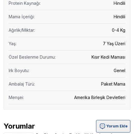
Protein Kaynağı
:
Hindili
Mama İçeriği
:
Hindili
Ağırlık/Miktar
:
0-4 Kg
Yaş
:
7 Yaş Üzeri
Özel Beslenme Durumu
:
Kısır Kedi Maması
Irk Boyutu
:
Genel
Ambalaj Türü
:
Paket Mama
Menşei
:
Amerika Birleşik Devletleri
Yorumlar
Yorum Ekle
Pro Plan Senior 7+ Hindili Kısırlaştırılmış Yaşlı Kedi Ma