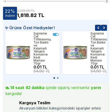
22
%
2,328.08 TL
1,818.82
TL
İndirim
✨ Ürüne Özel Hediyeler!
Supreme
Supreme
Cat
Cat
Tiftiklenmiş
Tiftiklenmiş
Ton Balıklı
Ton Balıklı
ve
ve
Kalamarlı
Kalamarlı
Yetişkin
Yetişkin
Konserve
Konserve
Kedi
Kedi
Maması
Maması
70gr
70gr
0.01 TL
0.01 TL
54.90 TL
54.90 TL
14
saat
42
dakika
içinde sipariş verirseniz
yarın
kargoda!
Kargoya Teslim
Akvaryum bitkileri kategorisindeki siparişler ertesi