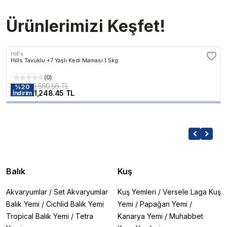
Ürünlerimizi Keşfet!
Hill's
Hills Tavuklu +7 Yaşlı Kedi Maması 1.5kg
(
0
)
1,560.56 TL
%
20
1,248.45 TL
İndirim
Balık
Kuş
Akvaryumlar
/
Set Akvaryumlar
Kuş Yemleri
/
Versele Laga Kuş
Balık Yemi
/
Cichlid Balık Yemi
Yemi
/
Papağan Yemi
/
Tropical Balık Yemi
/
Tetra
Kanarya Yemi
/
Muhabbet