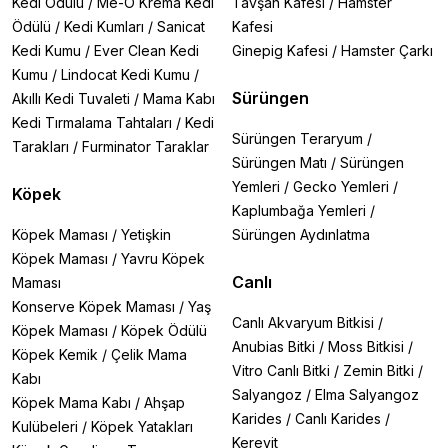
Kedi Ödülü
/
Me-O Krema Kedi
Tavşan Kafesi
/
Hamster
Ödülü
/
Kedi Kumları
/
Sanicat
Kafesi
Kedi Kumu
/
Ever Clean Kedi
Ginepig Kafesi
/
Hamster Çarkı
Kumu
/
Lindocat Kedi Kumu
/
Sürüngen
Akıllı Kedi Tuvaleti
/
Mama Kabı
Kedi Tırmalama Tahtaları
/
Kedi
Sürüngen Teraryum
/
Tarakları
/
Furminator Taraklar
Sürüngen Matı
/
Sürüngen
Yemleri
/
Gecko Yemleri
/
Köpek
Kaplumbağa Yemleri
/
Köpek Maması
/
Yetişkin
Sürüngen Aydınlatma
Köpek Maması
/
Yavru Köpek
Canlı
Maması
Konserve Köpek Maması
/
Yaş
Canlı Akvaryum Bitkisi
/
Köpek Maması
/
Köpek Ödülü
Anubias Bitki
/
Moss Bitkisi
/
Köpek Kemik
/
Çelik Mama
Vitro Canlı Bitki
/
Zemin Bitki
/
Kabı
Salyangoz
/
Elma Salyangoz
Köpek Mama Kabı
/
Ahşap
Karides
/
Canlı Karides
/
Kulübeleri
/
Köpek Yatakları
Kerevit