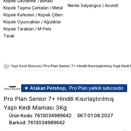
Köpek Gezdirme Tasması
Nerite Salyangoz
/
Axolotl
Köpek Taşıma Çantaları
/
Metal
Köpek Kafesleri
/
Köpek Çitleri
Köpek Oyuncakları
/
Ağızlıklar
Köpek Tarakları
/
M-Pets
Tarak
/
Yaşlı Kedi Maması
/
Pro Plan Senior 7+ Hindili Kısırlaştırılmış Yaşlı Ke
★ Atakan Petshop,
Pro Plan yetkili satıcısıdır.
Pro Plan Senior 7+ Hindili Kısırlaştırılmış
Yaşlı Kedi Maması 3Kg
Ürün Kodu
:
7613034989642
SKT
:
01.08.2027
Barkod
:
7613034989642