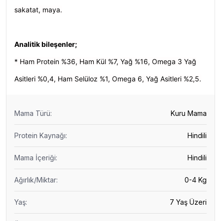
sakatat, maya.
Analitik bileşenler;
* Ham Protein %36, Ham Kül %7, Yağ %16, Omega 3 Yağ
Asitleri %0,4, Ham Selüloz %1, Omega 6, Yağ Asitleri %2,5.
Mama Türü
:
Kuru Mama
Protein Kaynağı
:
Hindili
Mama İçeriği
:
Hindili
Ağırlık/Miktar
:
0-4 Kg
Yaş
:
7 Yaş Üzeri