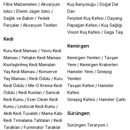
Filtre Malzemeleri
/
Akvaryum
Kuş Banyoluğu
/
Doğal Dal
Isıtıcı
/
Eheim Jager Isıtıcı
/
Darı
Sağlık ve Bakım
/
Yedek
Ferplast Kuş Kafesi
/
Dayang
Parçalar
/
Akvaryum Testleri
Papağan Kafesi
/
Kuş Sağlığı
Vision Kuş Kafesi
/
Gaga Taşı
Kedi
Kemirgen
Kuru Kedi Maması
/
Yavru Kedi
Maması
/
Yetişkin Kedi Maması
Kemirgen Yemleri
/
Tavşan
Kısırlaştırılmış Kedi Mamaları
Yemi
/
Kemirgen Krakerleri
Yaş Kedi Maması
/
Konserve
Hamster Yemi
/
Ginepig
Yaş Maması
/
Kedi Ödülü
/
Kuru
Yemleri
Kedi Ödülü
/
Me-O Krema Kedi
Tavşan Kafesi
/
Hamster
Ödülü
/
Kedi Kumları
/
Sanicat
Kafesi
Kedi Kumu
/
Ever Clean Kedi
Ginepig Kafesi
/
Hamster Çarkı
Kumu
/
Lindocat Kedi Kumu
/
Sürüngen
Akıllı Kedi Tuvaleti
/
Mama Kabı
Kedi Tırmalama Tahtaları
/
Kedi
Sürüngen Teraryum
/
Tarakları
/
Furminator Taraklar