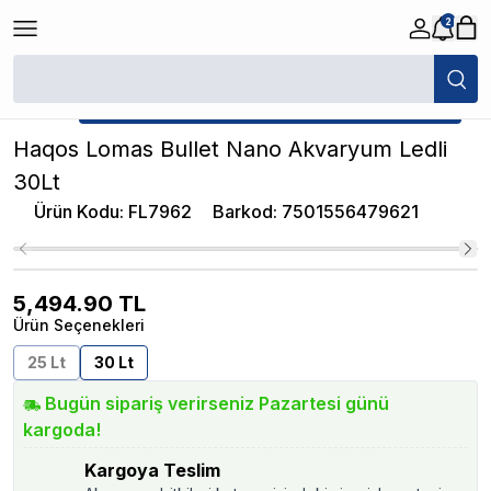
2
/
İthal Akvaryumlar
/
Haqos Lomas Bullet Nano Akvaryum Ledli 30Lt
★ Atakan Petshop,
Haqos yetkili satıcısıdır.
Haqos Lomas Bullet Nano Akvaryum Ledli
30Lt
Ürün Kodu
:
FL7962
Barkod
:
7501556479621
5,494.90
TL
Ürün Seçenekleri
25 Lt
30 Lt
Bugün sipariş verirseniz Pazartesi günü
kargoda!
Kargoya Teslim