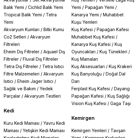
Balık Yemi
/
Cichlid Balık Yemi
Yemi
/
Papağan Yemi
/
Tropical Balık Yemi
/
Tetra
Kanarya Yemi
/
Muhabbet
Yemi
Kuşu Yemleri
Akvaryum Kumları
/
Bitki Kumu
Kuş Kafesi
/
Papağan Kafesi
Co2 Setleri
/
Akvaryum
Muhabbet Kuş Kafesi
/
Filtreleri
Kanarya Kuş Kafesi
/
Kuş
Eheim Dış Filtreler
/
Aquael Dış
Oyuncakları
/
Kuş Tünekleri
/
Filtreler
/
Fluval Dış Filtreler
Kuş Mamaları
Tetra Dış Filtreler
/
Tetra Isıtıcı
Kuş Aksesuarları
/
Kuş Krakeri
Filtre Malzemeleri
/
Akvaryum
Kuş Banyoluğu
/
Doğal Dal
Isıtıcı
/
Eheim Jager Isıtıcı
/
Darı
Sağlık ve Bakım
/
Yedek
Ferplast Kuş Kafesi
/
Dayang
Parçalar
/
Akvaryum Testleri
Papağan Kafesi
/
Kuş Sağlığı
Vision Kuş Kafesi
/
Gaga Taşı
Kedi
Kemirgen
Kuru Kedi Maması
/
Yavru Kedi
Maması
/
Yetişkin Kedi Maması
Kemirgen Yemleri
/
Tavşan
Kısırlaştırılmış Kedi Mamaları
Yemi
/
Kemirgen Krakerleri