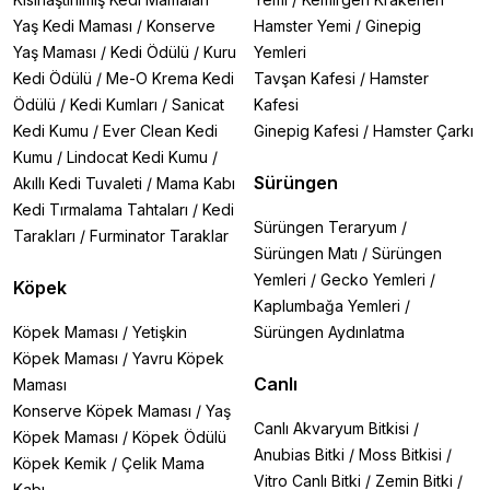
Yaş Kedi Maması
/
Konserve
Hamster Yemi
/
Ginepig
Yaş Maması
/
Kedi Ödülü
/
Kuru
Yemleri
Kedi Ödülü
/
Me-O Krema Kedi
Tavşan Kafesi
/
Hamster
Ödülü
/
Kedi Kumları
/
Sanicat
Kafesi
Kedi Kumu
/
Ever Clean Kedi
Ginepig Kafesi
/
Hamster Çarkı
Kumu
/
Lindocat Kedi Kumu
/
Sürüngen
Akıllı Kedi Tuvaleti
/
Mama Kabı
Kedi Tırmalama Tahtaları
/
Kedi
Sürüngen Teraryum
/
Tarakları
/
Furminator Taraklar
Sürüngen Matı
/
Sürüngen
Yemleri
/
Gecko Yemleri
/
Köpek
Kaplumbağa Yemleri
/
Köpek Maması
/
Yetişkin
Sürüngen Aydınlatma
Köpek Maması
/
Yavru Köpek
Canlı
Maması
Konserve Köpek Maması
/
Yaş
Canlı Akvaryum Bitkisi
/
Köpek Maması
/
Köpek Ödülü
Anubias Bitki
/
Moss Bitkisi
/
Köpek Kemik
/
Çelik Mama
Vitro Canlı Bitki
/
Zemin Bitki
/
Kabı