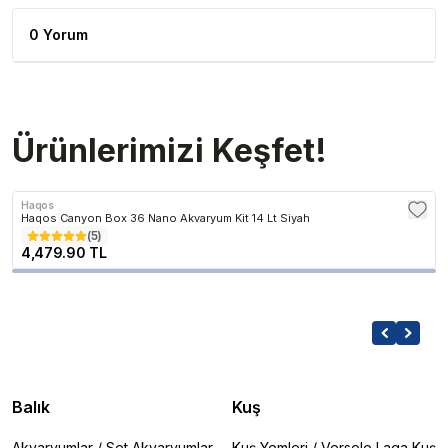
0 Yorum
Ürünlerimizi Keşfet!
Haqos
Haqos Canyon Box 36 Nano Akvaryum Kit 14 Lt Siyah
(
5
)
4,479.90 TL
Balık
Kuş
Akvaryumlar
/
Set Akvaryumlar
Kuş Yemleri
/
Versele Laga Kuş