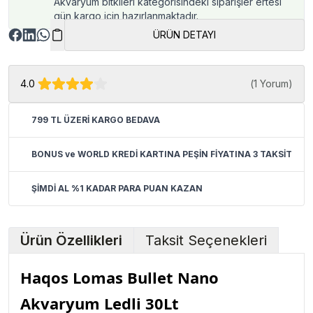
Akvaryum bitkileri kategorisindeki siparişler ertesi
gün kargo için hazırlanmaktadır.
ÜRÜN DETAYI
4.0
(
1 Yorum
)
799 TL ÜZERİ KARGO BEDAVA
BONUS ve WORLD KREDİ KARTINA PEŞİN FİYATINA 3 TAKSİT
ŞİMDİ AL %1 KADAR PARA PUAN KAZAN
Ürün Özellikleri
Taksit Seçenekleri
Haqos Lomas Bullet Nano
Akvaryum Ledli 30Lt