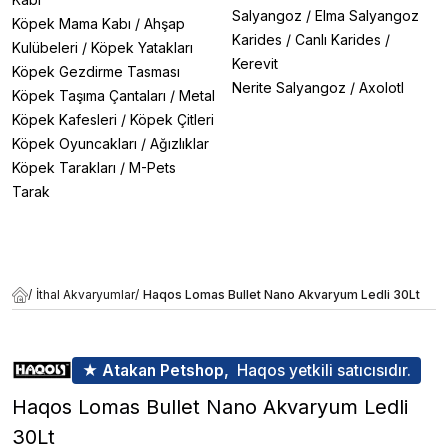
Salyangoz
/
Elma Salyangoz
Köpek Mama Kabı
/
Ahşap
Karides
/
Canlı Karides
/
Kulübeleri
/
Köpek Yatakları
Kerevit
Köpek Gezdirme Tasması
Nerite Salyangoz
/
Axolotl
Köpek Taşıma Çantaları
/
Metal
Köpek Kafesleri
/
Köpek Çitleri
Köpek Oyuncakları
/
Ağızlıklar
Köpek Tarakları
/
M-Pets
Tarak
/
İthal Akvaryumlar
/
Haqos Lomas Bullet Nano Akvaryum Ledli 30Lt
★ Atakan Petshop,
Haqos yetkili satıcısıdır.
Haqos Lomas Bullet Nano Akvaryum Ledli
30Lt