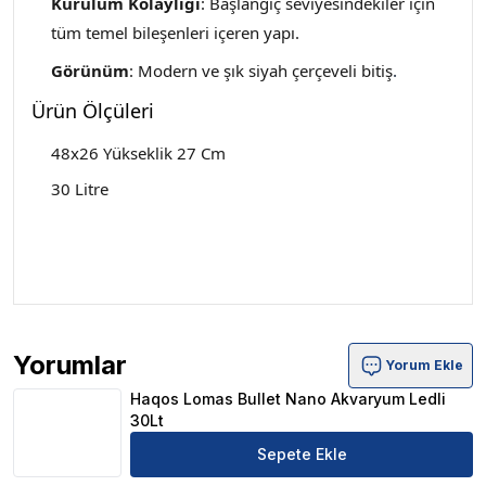
Kurulum Kolaylığı
: Başlangıç seviyesindekiler için
tüm temel bileşenleri içeren yapı.
Görünüm
: Modern ve şık siyah çerçeveli bitiş
.
Ürün Ölçüleri
48x26 Yükseklik 27 Cm
30 Litre
Yorumlar
Yorum Ekle
Haqos Lomas Bullet Nano Akvaryum Ledli 30Lt Ürün Yor
Haqos Lomas Bullet Nano Akvaryum Ledli
30Lt
Sepete Ekle