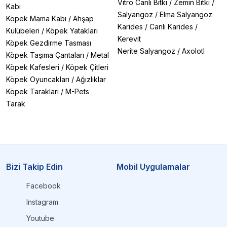
Vitro Canlı Bitki
/
Zemin Bitki
/
Kabı
Salyangoz
/
Elma Salyangoz
Köpek Mama Kabı
/
Ahşap
Karides
/
Canlı Karides
/
Kulübeleri
/
Köpek Yatakları
Kerevit
Köpek Gezdirme Tasması
Nerite Salyangoz
/
Axolotl
Köpek Taşıma Çantaları
/
Metal
Köpek Kafesleri
/
Köpek Çitleri
Köpek Oyuncakları
/
Ağızlıklar
Köpek Tarakları
/
M-Pets
Tarak
Bizi Takip Edin
Mobil Uygulamalar
Facebook
Instagram
Youtube