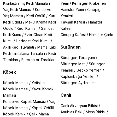
Kısırlaştırılmış Kedi Mamaları
Yemi
/
Kemirgen Krakerleri
Yaş Kedi Maması
/
Konserve
Hamster Yemi
/
Ginepig
Yaş Maması
/
Kedi Ödülü
/
Kuru
Yemleri
Kedi Ödülü
/
Me-O Krema Kedi
Tavşan Kafesi
/
Hamster
Ödülü
/
Kedi Kumları
/
Sanicat
Kafesi
Kedi Kumu
/
Ever Clean Kedi
Ginepig Kafesi
/
Hamster Çarkı
Kumu
/
Lindocat Kedi Kumu
/
Sürüngen
Akıllı Kedi Tuvaleti
/
Mama Kabı
Kedi Tırmalama Tahtaları
/
Kedi
Sürüngen Teraryum
/
Tarakları
/
Furminator Taraklar
Sürüngen Matı
/
Sürüngen
Yemleri
/
Gecko Yemleri
/
Köpek
Kaplumbağa Yemleri
/
Köpek Maması
/
Yetişkin
Sürüngen Aydınlatma
Köpek Maması
/
Yavru Köpek
Canlı
Maması
Konserve Köpek Maması
/
Yaş
Canlı Akvaryum Bitkisi
/
Köpek Maması
/
Köpek Ödülü
Anubias Bitki
/
Moss Bitkisi
/
Köpek Kemik
/
Çelik Mama