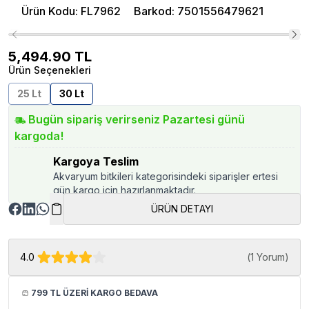
Ürün Kodu
:
FL7962
Barkod
:
7501556479621
5,494.90
TL
Ürün Seçenekleri
25 Lt
30 Lt
Bugün sipariş verirseniz Pazartesi günü
kargoda!
Kargoya Teslim
Akvaryum bitkileri kategorisindeki siparişler ertesi
gün kargo için hazırlanmaktadır.
ÜRÜN DETAYI
4.0
(
1 Yorum
)
799 TL ÜZERİ KARGO BEDAVA