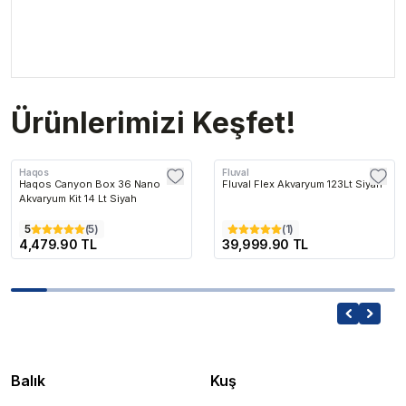
Ürünlerimizi Keşfet!
Haqos
Fluval
Haqos Canyon Box 36 Nano
Fluval Flex Akvaryum 123Lt Siyah
Akvaryum Kit 14 Lt Siyah
5
(
5
)
(
1
)
4,479.90 TL
39,999.90 TL
Balık
Kuş