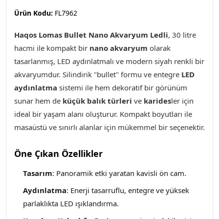
Ürün Kodu:
FL7962
Haqos Lomas Bullet Nano Akvaryum Ledli
, 30 litre
hacmi ile kompakt bir
nano akvaryum
olarak
tasarlanmış, LED aydınlatmalı ve modern siyah renkli bir
akvaryumdur. Silindirik "bullet" formu ve entegre
LED
aydınlatma
sistemi ile hem dekoratif bir görünüm
sunar hem de
küçük balık türleri
ve
karides
ler için
ideal bir yaşam alanı oluşturur. Kompakt boyutları ile
masaüstü ve sınırlı alanlar için mükemmel bir seçenektir.
Öne Çıkan Özellikler
Tasarım
: Panoramik etki yaratan kavisli ön cam.
Aydınlatma
: Enerji tasarruflu, entegre ve yüksek
parlaklıkta LED ışıklandırma.