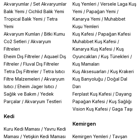
Akvaryumlar
/
Set Akvaryumlar
Kuş Yemleri
/
Versele Laga Kuş
Balık Yemi
/
Cichlid Balık Yemi
Yemi
/
Papağan Yemi
/
Tropical Balık Yemi
/
Tetra
Kanarya Yemi
/
Muhabbet
Yemi
Kuşu Yemleri
Akvaryum Kumları
/
Bitki Kumu
Kuş Kafesi
/
Papağan Kafesi
Co2 Setleri
/
Akvaryum
Muhabbet Kuş Kafesi
/
Filtreleri
Kanarya Kuş Kafesi
/
Kuş
Eheim Dış Filtreler
/
Aquael Dış
Oyuncakları
/
Kuş Tünekleri
/
Filtreler
/
Fluval Dış Filtreler
Kuş Mamaları
Tetra Dış Filtreler
/
Tetra Isıtıcı
Kuş Aksesuarları
/
Kuş Krakeri
Filtre Malzemeleri
/
Akvaryum
Kuş Banyoluğu
/
Doğal Dal
Isıtıcı
/
Eheim Jager Isıtıcı
/
Darı
Sağlık ve Bakım
/
Yedek
Ferplast Kuş Kafesi
/
Dayang
Parçalar
/
Akvaryum Testleri
Papağan Kafesi
/
Kuş Sağlığı
Vision Kuş Kafesi
/
Gaga Taşı
Kedi
Kemirgen
Kuru Kedi Maması
/
Yavru Kedi
Maması
/
Yetişkin Kedi Maması
Kemirgen Yemleri
/
Tavşan