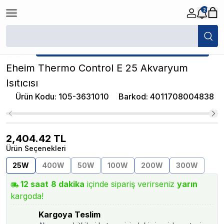
2
/
Akvaryum Isıtıcıları
/
Eheim Thermo Control E 25 Akvaryum Isıtıcısı
★ Atakan Petshop,
Eheim yetkili satıcısıdır.
Eheim Thermo Control E 25 Akvaryum
Isıtıcısı
Ürün Kodu
:
105-3631010
Barkod
:
4011708004838
2,404.42
TL
Ürün Seçenekleri
25W
400W
50W
100W
200W
300W
12
saat
8
dakika
içinde sipariş verirseniz
yarın
kargoda!
Kargoya Teslim