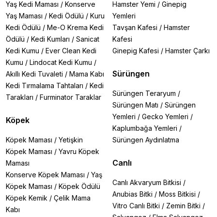
Yaş Kedi Maması
/
Konserve
Hamster Yemi
/
Ginepig
Yaş Maması
/
Kedi Ödülü
/
Kuru
Yemleri
Kedi Ödülü
/
Me-O Krema Kedi
Tavşan Kafesi
/
Hamster
Ödülü
/
Kedi Kumları
/
Sanicat
Kafesi
Kedi Kumu
/
Ever Clean Kedi
Ginepig Kafesi
/
Hamster Çarkı
Kumu
/
Lindocat Kedi Kumu
/
Sürüngen
Akıllı Kedi Tuvaleti
/
Mama Kabı
Kedi Tırmalama Tahtaları
/
Kedi
Sürüngen Teraryum
/
Tarakları
/
Furminator Taraklar
Sürüngen Matı
/
Sürüngen
Yemleri
/
Gecko Yemleri
/
Köpek
Kaplumbağa Yemleri
/
Köpek Maması
/
Yetişkin
Sürüngen Aydınlatma
Köpek Maması
/
Yavru Köpek
Canlı
Maması
Konserve Köpek Maması
/
Yaş
Canlı Akvaryum Bitkisi
/
Köpek Maması
/
Köpek Ödülü
Anubias Bitki
/
Moss Bitkisi
/
Köpek Kemik
/
Çelik Mama
Vitro Canlı Bitki
/
Zemin Bitki
/
Kabı