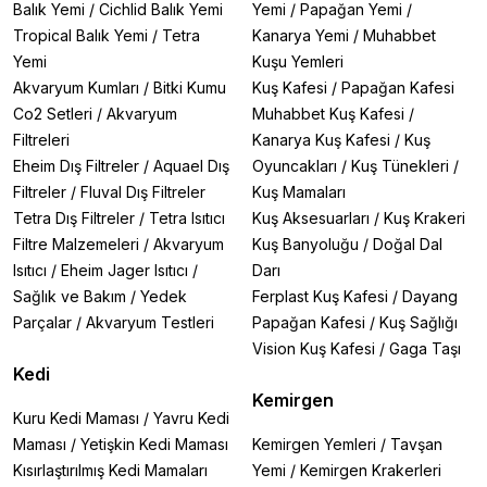
Balık Yemi
/
Cichlid Balık Yemi
Yemi
/
Papağan Yemi
/
Tropical Balık Yemi
/
Tetra
Kanarya Yemi
/
Muhabbet
Yemi
Kuşu Yemleri
Akvaryum Kumları
/
Bitki Kumu
Kuş Kafesi
/
Papağan Kafesi
Co2 Setleri
/
Akvaryum
Muhabbet Kuş Kafesi
/
Filtreleri
Kanarya Kuş Kafesi
/
Kuş
Eheim Dış Filtreler
/
Aquael Dış
Oyuncakları
/
Kuş Tünekleri
/
Filtreler
/
Fluval Dış Filtreler
Kuş Mamaları
Tetra Dış Filtreler
/
Tetra Isıtıcı
Kuş Aksesuarları
/
Kuş Krakeri
Filtre Malzemeleri
/
Akvaryum
Kuş Banyoluğu
/
Doğal Dal
Isıtıcı
/
Eheim Jager Isıtıcı
/
Darı
Sağlık ve Bakım
/
Yedek
Ferplast Kuş Kafesi
/
Dayang
Parçalar
/
Akvaryum Testleri
Papağan Kafesi
/
Kuş Sağlığı
Vision Kuş Kafesi
/
Gaga Taşı
Kedi
Kemirgen
Kuru Kedi Maması
/
Yavru Kedi
Maması
/
Yetişkin Kedi Maması
Kemirgen Yemleri
/
Tavşan
Kısırlaştırılmış Kedi Mamaları
Yemi
/
Kemirgen Krakerleri