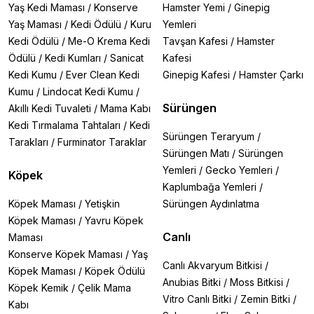
Yaş Kedi Maması
/
Konserve
Hamster Yemi
/
Ginepig
Yaş Maması
/
Kedi Ödülü
/
Kuru
Yemleri
Kedi Ödülü
/
Me-O Krema Kedi
Tavşan Kafesi
/
Hamster
Ödülü
/
Kedi Kumları
/
Sanicat
Kafesi
Kedi Kumu
/
Ever Clean Kedi
Ginepig Kafesi
/
Hamster Çarkı
Kumu
/
Lindocat Kedi Kumu
/
Sürüngen
Akıllı Kedi Tuvaleti
/
Mama Kabı
Kedi Tırmalama Tahtaları
/
Kedi
Sürüngen Teraryum
/
Tarakları
/
Furminator Taraklar
Sürüngen Matı
/
Sürüngen
Yemleri
/
Gecko Yemleri
/
Köpek
Kaplumbağa Yemleri
/
Köpek Maması
/
Yetişkin
Sürüngen Aydınlatma
Köpek Maması
/
Yavru Köpek
Canlı
Maması
Konserve Köpek Maması
/
Yaş
Canlı Akvaryum Bitkisi
/
Köpek Maması
/
Köpek Ödülü
Anubias Bitki
/
Moss Bitkisi
/
Köpek Kemik
/
Çelik Mama
Vitro Canlı Bitki
/
Zemin Bitki
/
Kabı