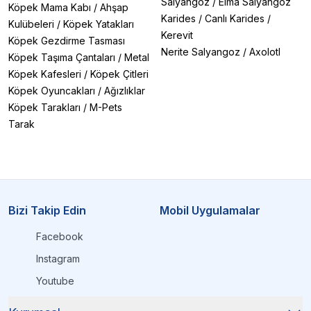
Salyangoz
/
Elma Salyangoz
Köpek Mama Kabı
/
Ahşap
Karides
/
Canlı Karides
/
Kulübeleri
/
Köpek Yatakları
Kerevit
Köpek Gezdirme Tasması
Nerite Salyangoz
/
Axolotl
Köpek Taşıma Çantaları
/
Metal
Köpek Kafesleri
/
Köpek Çitleri
Köpek Oyuncakları
/
Ağızlıklar
Köpek Tarakları
/
M-Pets
Tarak
Bizi Takip Edin
Mobil Uygulamalar
Facebook
Instagram
Youtube