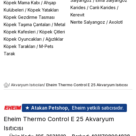
Salyangoz
/
Elma Salyangoz
Köpek Mama Kabı
/
Ahşap
Karides
/
Canlı Karides
/
Kulübeleri
/
Köpek Yatakları
Kerevit
Köpek Gezdirme Tasması
Nerite Salyangoz
/
Axolotl
Köpek Taşıma Çantaları
/
Metal
Köpek Kafesleri
/
Köpek Çitleri
Köpek Oyuncakları
/
Ağızlıklar
Köpek Tarakları
/
M-Pets
Tarak
/
Akvaryum Isıtıcıları
/
Eheim Thermo Control E 25 Akvaryum Isıtıcısı
★ Atakan Petshop,
Eheim yetkili satıcısıdır.
Eheim Thermo Control E 25 Akvaryum
Isıtıcısı