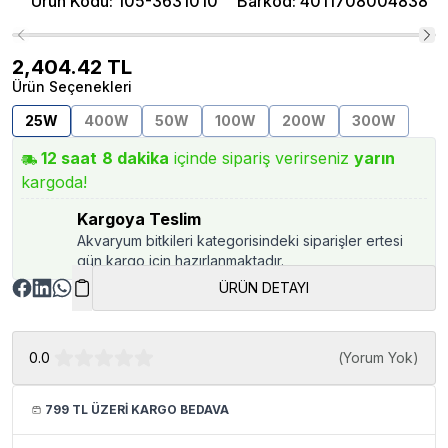
Ürün Kodu
:
105-3631010
Barkod
:
4011708004838
2,404.42
TL
Ürün Seçenekleri
25W
400W
50W
100W
200W
300W
12
saat
8
dakika
içinde sipariş verirseniz
yarın
kargoda!
Kargoya Teslim
Akvaryum bitkileri kategorisindeki siparişler ertesi
gün kargo için hazırlanmaktadır.
ÜRÜN DETAYI
0.0
(
Yorum Yok
)
799 TL ÜZERİ KARGO BEDAVA