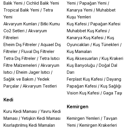
Balık Yemi
/
Cichlid Balık Yemi
Yemi
/
Papağan Yemi
/
Tropical Balık Yemi
/
Tetra
Kanarya Yemi
/
Muhabbet
Yemi
Kuşu Yemleri
Akvaryum Kumları
/
Bitki Kumu
Kuş Kafesi
/
Papağan Kafesi
Co2 Setleri
/
Akvaryum
Muhabbet Kuş Kafesi
/
Filtreleri
Kanarya Kuş Kafesi
/
Kuş
Eheim Dış Filtreler
/
Aquael Dış
Oyuncakları
/
Kuş Tünekleri
/
Filtreler
/
Fluval Dış Filtreler
Kuş Mamaları
Tetra Dış Filtreler
/
Tetra Isıtıcı
Kuş Aksesuarları
/
Kuş Krakeri
Filtre Malzemeleri
/
Akvaryum
Kuş Banyoluğu
/
Doğal Dal
Isıtıcı
/
Eheim Jager Isıtıcı
/
Darı
Sağlık ve Bakım
/
Yedek
Ferplast Kuş Kafesi
/
Dayang
Parçalar
/
Akvaryum Testleri
Papağan Kafesi
/
Kuş Sağlığı
Vision Kuş Kafesi
/
Gaga Taşı
Kedi
Kemirgen
Kuru Kedi Maması
/
Yavru Kedi
Maması
/
Yetişkin Kedi Maması
Kemirgen Yemleri
/
Tavşan
Kısırlaştırılmış Kedi Mamaları
Yemi
/
Kemirgen Krakerleri