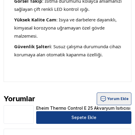
Görsel Takip
: Isıtma durumunu kolayca anlamanızı
sağlayan çift renkli LED kontrol ışığı
.
Yüksek Kalite Cam
: Isıya ve darbelere dayanıklı,
kimyasal korozyona uğramayan özel gövde
malzemesi.
Güvenlik Şalteri
: Susuz çalışma durumunda cihazı
korumaya alan otomatik kapanma özelliği.
Yorumlar
Yorum Ekle
Eheim Thermo Control E 25 Akvaryum Isıtıcısı Ürün Yoru
Eheim Thermo Control E 25 Akvaryum Isıtıcısı
Sepete Ekle