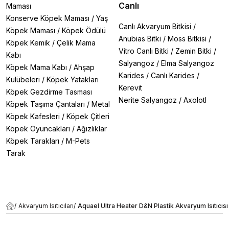
Canlı
Maması
Konserve Köpek Maması
/
Yaş
Canlı Akvaryum Bitkisi
/
Köpek Maması
/
Köpek Ödülü
Anubias Bitki
/
Moss Bitkisi
/
Köpek Kemik
/
Çelik Mama
Vitro Canlı Bitki
/
Zemin Bitki
/
Kabı
Salyangoz
/
Elma Salyangoz
Köpek Mama Kabı
/
Ahşap
Karides
/
Canlı Karides
/
Kulübeleri
/
Köpek Yatakları
Kerevit
Köpek Gezdirme Tasması
Nerite Salyangoz
/
Axolotl
Köpek Taşıma Çantaları
/
Metal
Köpek Kafesleri
/
Köpek Çitleri
Köpek Oyuncakları
/
Ağızlıklar
Köpek Tarakları
/
M-Pets
Tarak
/
Akvaryum Isıtıcıları
/
Aquael Ultra Heater D&N Plastik Akvaryum Isıtıcı