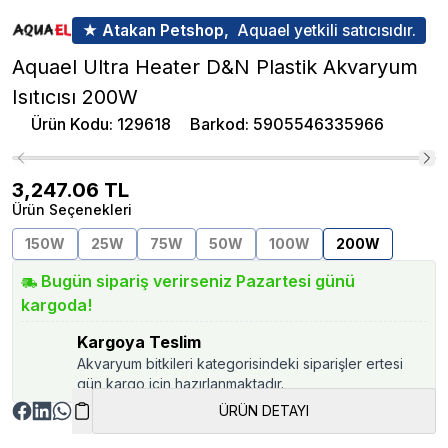
★ Atakan Petshop,
Aquael yetkili satıcısıdır.
Aquael Ultra Heater D&N Plastik Akvaryum
Isıtıcısı 200W
Ürün Kodu
:
129618
Barkod
:
5905546335966
3,247.06
TL
Ürün Seçenekleri
150W
25W
75W
50W
100W
200W
Bugün sipariş verirseniz Pazartesi günü
kargoda!
Kargoya Teslim
Akvaryum bitkileri kategorisindeki siparişler ertesi
gün kargo için hazırlanmaktadır.
ÜRÜN DETAYI