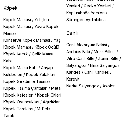
Yemleri
/
Gecko Yemleri
/
Köpek
Kaplumbağa Yemleri
/
Köpek Maması
/
Yetişkin
Sürüngen Aydınlatma
Köpek Maması
/
Yavru Köpek
Canlı
Maması
Konserve Köpek Maması
/
Yaş
Canlı Akvaryum Bitkisi
/
Köpek Maması
/
Köpek Ödülü
Anubias Bitki
/
Moss Bitkisi
/
Köpek Kemik
/
Çelik Mama
Vitro Canlı Bitki
/
Zemin Bitki
/
Kabı
Salyangoz
/
Elma Salyangoz
Köpek Mama Kabı
/
Ahşap
Karides
/
Canlı Karides
/
Kulübeleri
/
Köpek Yatakları
Kerevit
Köpek Gezdirme Tasması
Nerite Salyangoz
/
Axolotl
Köpek Taşıma Çantaları
/
Metal
Köpek Kafesleri
/
Köpek Çitleri
Köpek Oyuncakları
/
Ağızlıklar
Köpek Tarakları
/
M-Pets
Tarak