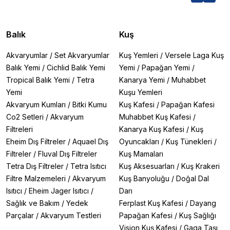
Balık
Kuş
Akvaryumlar
/
Set Akvaryumlar
Kuş Yemleri
/
Versele Laga Kuş
Balık Yemi
/
Cichlid Balık Yemi
Yemi
/
Papağan Yemi
/
Tropical Balık Yemi
/
Tetra
Kanarya Yemi
/
Muhabbet
Yemi
Kuşu Yemleri
Akvaryum Kumları
/
Bitki Kumu
Kuş Kafesi
/
Papağan Kafesi
Co2 Setleri
/
Akvaryum
Muhabbet Kuş Kafesi
/
Filtreleri
Kanarya Kuş Kafesi
/
Kuş
Eheim Dış Filtreler
/
Aquael Dış
Oyuncakları
/
Kuş Tünekleri
/
Filtreler
/
Fluval Dış Filtreler
Kuş Mamaları
Tetra Dış Filtreler
/
Tetra Isıtıcı
Kuş Aksesuarları
/
Kuş Krakeri
Filtre Malzemeleri
/
Akvaryum
Kuş Banyoluğu
/
Doğal Dal
Isıtıcı
/
Eheim Jager Isıtıcı
/
Darı
Sağlık ve Bakım
/
Yedek
Ferplast Kuş Kafesi
/
Dayang
Parçalar
/
Akvaryum Testleri
Papağan Kafesi
/
Kuş Sağlığı
Vision Kuş Kafesi
/
Gaga Taşı