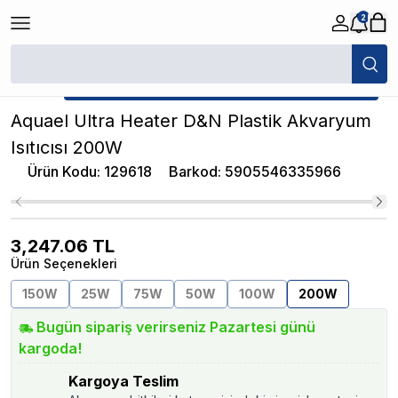
2
/
Akvaryum Isıtıcıları
/
Aquael Ultra Heater D&N Plastik Akvaryum Isıtıcı
★ Atakan Petshop,
Aquael yetkili satıcısıdır.
Aquael Ultra Heater D&N Plastik Akvaryum
Isıtıcısı 200W
Ürün Kodu
:
129618
Barkod
:
5905546335966
3,247.06
TL
Ürün Seçenekleri
150W
25W
75W
50W
100W
200W
Bugün sipariş verirseniz Pazartesi günü
kargoda!
Kargoya Teslim