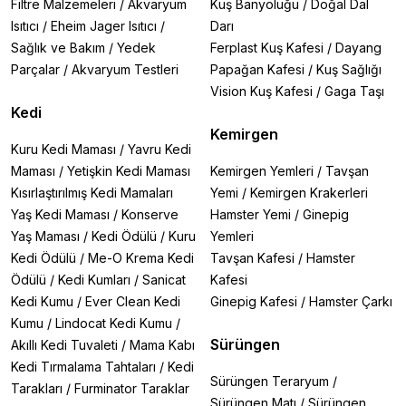
Filtre Malzemeleri
/
Akvaryum
Kuş Banyoluğu
/
Doğal Dal
Isıtıcı
/
Eheim Jager Isıtıcı
/
Darı
Sağlık ve Bakım
/
Yedek
Ferplast Kuş Kafesi
/
Dayang
Parçalar
/
Akvaryum Testleri
Papağan Kafesi
/
Kuş Sağlığı
Vision Kuş Kafesi
/
Gaga Taşı
Kedi
Kemirgen
Kuru Kedi Maması
/
Yavru Kedi
Maması
/
Yetişkin Kedi Maması
Kemirgen Yemleri
/
Tavşan
Kısırlaştırılmış Kedi Mamaları
Yemi
/
Kemirgen Krakerleri
Yaş Kedi Maması
/
Konserve
Hamster Yemi
/
Ginepig
Yaş Maması
/
Kedi Ödülü
/
Kuru
Yemleri
Kedi Ödülü
/
Me-O Krema Kedi
Tavşan Kafesi
/
Hamster
Ödülü
/
Kedi Kumları
/
Sanicat
Kafesi
Kedi Kumu
/
Ever Clean Kedi
Ginepig Kafesi
/
Hamster Çarkı
Kumu
/
Lindocat Kedi Kumu
/
Sürüngen
Akıllı Kedi Tuvaleti
/
Mama Kabı
Kedi Tırmalama Tahtaları
/
Kedi
Sürüngen Teraryum
/
Tarakları
/
Furminator Taraklar
Sürüngen Matı
/
Sürüngen