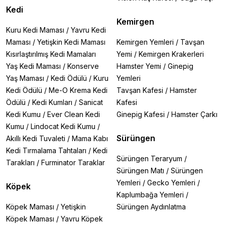
Kedi
Kemirgen
Kuru Kedi Maması
/
Yavru Kedi
Maması
/
Yetişkin Kedi Maması
Kemirgen Yemleri
/
Tavşan
Kısırlaştırılmış Kedi Mamaları
Yemi
/
Kemirgen Krakerleri
Yaş Kedi Maması
/
Konserve
Hamster Yemi
/
Ginepig
Yaş Maması
/
Kedi Ödülü
/
Kuru
Yemleri
Kedi Ödülü
/
Me-O Krema Kedi
Tavşan Kafesi
/
Hamster
Ödülü
/
Kedi Kumları
/
Sanicat
Kafesi
Kedi Kumu
/
Ever Clean Kedi
Ginepig Kafesi
/
Hamster Çarkı
Kumu
/
Lindocat Kedi Kumu
/
Sürüngen
Akıllı Kedi Tuvaleti
/
Mama Kabı
Kedi Tırmalama Tahtaları
/
Kedi
Sürüngen Teraryum
/
Tarakları
/
Furminator Taraklar
Sürüngen Matı
/
Sürüngen
Yemleri
/
Gecko Yemleri
/
Köpek
Kaplumbağa Yemleri
/
Köpek Maması
/
Yetişkin
Sürüngen Aydınlatma
Köpek Maması
/
Yavru Köpek