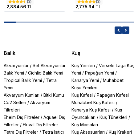
(
3
)
(
3
)
2,884.56 TL
2,775.94 TL
Balık
Kuş
Akvaryumlar
/
Set Akvaryumlar
Kuş Yemleri
/
Versele Laga Kuş
Balık Yemi
/
Cichlid Balık Yemi
Yemi
/
Papağan Yemi
/
Tropical Balık Yemi
/
Tetra
Kanarya Yemi
/
Muhabbet
Yemi
Kuşu Yemleri
Akvaryum Kumları
/
Bitki Kumu
Kuş Kafesi
/
Papağan Kafesi
Co2 Setleri
/
Akvaryum
Muhabbet Kuş Kafesi
/
Filtreleri
Kanarya Kuş Kafesi
/
Kuş
Eheim Dış Filtreler
/
Aquael Dış
Oyuncakları
/
Kuş Tünekleri
/
Filtreler
/
Fluval Dış Filtreler
Kuş Mamaları
Tetra Dış Filtreler
/
Tetra Isıtıcı
Kuş Aksesuarları
/
Kuş Krakeri