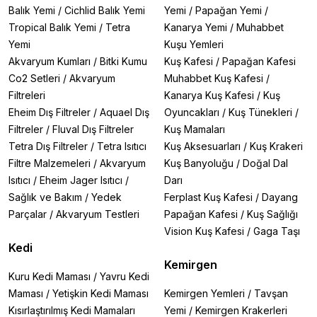
Balık Yemi
/
Cichlid Balık Yemi
Yemi
/
Papağan Yemi
/
Tropical Balık Yemi
/
Tetra
Kanarya Yemi
/
Muhabbet
Yemi
Kuşu Yemleri
Akvaryum Kumları
/
Bitki Kumu
Kuş Kafesi
/
Papağan Kafesi
Co2 Setleri
/
Akvaryum
Muhabbet Kuş Kafesi
/
Filtreleri
Kanarya Kuş Kafesi
/
Kuş
Eheim Dış Filtreler
/
Aquael Dış
Oyuncakları
/
Kuş Tünekleri
/
Filtreler
/
Fluval Dış Filtreler
Kuş Mamaları
Tetra Dış Filtreler
/
Tetra Isıtıcı
Kuş Aksesuarları
/
Kuş Krakeri
Filtre Malzemeleri
/
Akvaryum
Kuş Banyoluğu
/
Doğal Dal
Isıtıcı
/
Eheim Jager Isıtıcı
/
Darı
Sağlık ve Bakım
/
Yedek
Ferplast Kuş Kafesi
/
Dayang
Parçalar
/
Akvaryum Testleri
Papağan Kafesi
/
Kuş Sağlığı
Vision Kuş Kafesi
/
Gaga Taşı
Kedi
Kemirgen
Kuru Kedi Maması
/
Yavru Kedi
Maması
/
Yetişkin Kedi Maması
Kemirgen Yemleri
/
Tavşan
Kısırlaştırılmış Kedi Mamaları
Yemi
/
Kemirgen Krakerleri