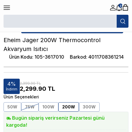
2
/
Akvaryum Isıtıcıları
/
Eheim Jager 200W Thermocontrol Akvaryum Isıtıc
★ Atakan Petshop,
Eheim yetkili satıcısıdır.
Eheim Jager 200W Thermocontrol
Akvaryum Isıtıcı
Ürün Kodu
:
105-3617010
Barkod
:
4011708361214
4
%
2,399.90 TL
2,299.90
TL
İndirim
Ürün Seçenekleri
50W
75W
100W
200W
300W
Bugün sipariş verirseniz Pazartesi günü
kargoda!