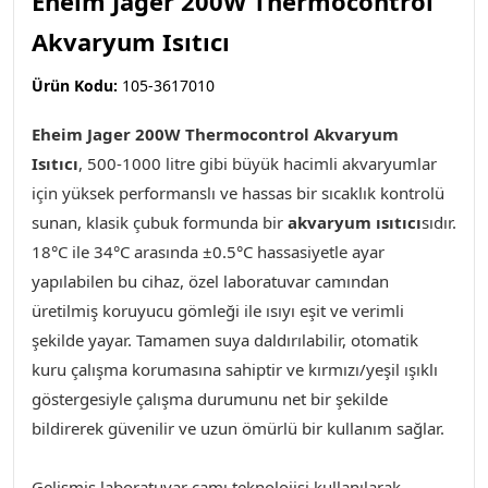
Eheim Jager 200W Thermocontrol
Akvaryum Isıtıcı
Ürün Kodu:
105-3617010
Eheim Jager 200W Thermocontrol Akvaryum
Isıtıcı
,
500-1000 litre gibi büyük hacimli akvaryumlar
için yüksek performanslı ve hassas bir sıcaklık kontrolü
sunan, klasik çubuk formunda bir
akvaryum ısıtıcı
sıdır.
18°C ile 34°C arasında ±0.5°C hassasiyetle ayar
yapılabilen bu cihaz, özel laboratuvar camından
üretilmiş koruyucu gömleği ile ısıyı eşit ve verimli
şekilde yayar. Tamamen suya daldırılabilir, otomatik
kuru çalışma korumasına sahiptir ve kırmızı/yeşil ışıklı
göstergesiyle çalışma durumunu net bir şekilde
bildirerek güvenilir ve uzun ömürlü bir kullanım sağlar.
Gelişmiş laboratuvar camı teknolojisi kullanılarak