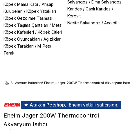
Salyangoz
/
Elma Salyangoz
Köpek Mama Kabı
/
Ahşap
Karides
/
Canlı Karides
/
Kulübeleri
/
Köpek Yatakları
Kerevit
Köpek Gezdirme Tasması
Nerite Salyangoz
/
Axolotl
Köpek Taşıma Çantaları
/
Metal
Köpek Kafesleri
/
Köpek Çitleri
Köpek Oyuncakları
/
Ağızlıklar
Köpek Tarakları
/
M-Pets
Tarak
/
Akvaryum Isıtıcıları
/
Eheim Jager 200W Thermocontrol Akvaryum Isıtıc
★ Atakan Petshop,
Eheim yetkili satıcısıdır.
Eheim Jager 200W Thermocontrol
Akvaryum Isıtıcı