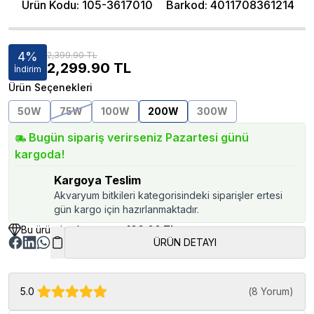
Ürün Kodu
:
105-3617010
Barkod
:
4011708361214
4
%
2,399.90 TL
2,299.90
TL
İndirim
Ürün Seçenekleri
50W
75W
100W
200W
300W
Bugün sipariş verirseniz Pazartesi günü
kargoda!
Kargoya Teslim
Akvaryum bitkileri kategorisindeki siparişler ertesi
gün kargo için hazırlanmaktadır.
Bu üründen kazancınız
100.00 TL
ÜRÜN DETAYI
5.0
(
8 Yorum
)