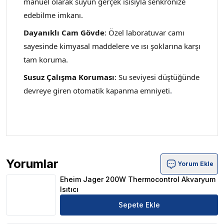
manuel olarak suyun gerçek ısısıyla senkronize
edebilme imkanı.
Dayanıklı Cam Gövde
: Özel laboratuvar camı
sayesinde kimyasal maddelere ve ısı şoklarına karşı
tam koruma.
Susuz Çalışma Koruması
: Su seviyesi düştüğünde
devreye giren otomatik kapanma emniyeti
.
Yorumlar
Yorum Ekle
Eheim Jager 200W Thermocontrol Akvaryum Isıtıcı Ürün
Eheim Jager 200W Thermocontrol Akvaryum
Isıtıcı
Sepete Ekle