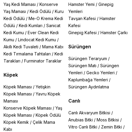
Yaş Kedi Maması
/
Konserve
Hamster Yemi
/
Ginepig
Yaş Maması
/
Kedi Ödülü
/
Kuru
Yemleri
Kedi Ödülü
/
Me-O Krema Kedi
Tavşan Kafesi
/
Hamster
Ödülü
/
Kedi Kumları
/
Sanicat
Kafesi
Kedi Kumu
/
Ever Clean Kedi
Ginepig Kafesi
/
Hamster Çarkı
Kumu
/
Lindocat Kedi Kumu
/
Sürüngen
Akıllı Kedi Tuvaleti
/
Mama Kabı
Kedi Tırmalama Tahtaları
/
Kedi
Sürüngen Teraryum
/
Tarakları
/
Furminator Taraklar
Sürüngen Matı
/
Sürüngen
Yemleri
/
Gecko Yemleri
/
Köpek
Kaplumbağa Yemleri
/
Köpek Maması
/
Yetişkin
Sürüngen Aydınlatma
Köpek Maması
/
Yavru Köpek
Canlı
Maması
Konserve Köpek Maması
/
Yaş
Canlı Akvaryum Bitkisi
/
Köpek Maması
/
Köpek Ödülü
Anubias Bitki
/
Moss Bitkisi
/
Köpek Kemik
/
Çelik Mama
Vitro Canlı Bitki
/
Zemin Bitki
/
Kabı