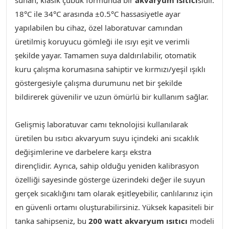
sunan, klasik çubuk formunda bir
akvaryum ısıtıcı
sıdır.
18°C ile 34°C arasında ±0.5°C hassasiyetle ayar
yapılabilen bu cihaz, özel laboratuvar camından
üretilmiş koruyucu gömleği ile ısıyı eşit ve verimli
şekilde yayar. Tamamen suya daldırılabilir, otomatik
kuru çalışma korumasına sahiptir ve kırmızı/yeşil ışıklı
göstergesiyle çalışma durumunu net bir şekilde
bildirerek güvenilir ve uzun ömürlü bir kullanım sağlar.
Gelişmiş laboratuvar camı teknolojisi kullanılarak
üretilen bu ısıtıcı akvaryum suyu içindeki ani sıcaklık
değişimlerine ve darbelere karşı ekstra
dirençlidir. Ayrıca, sahip olduğu yeniden kalibrasyon
özelliği sayesinde gösterge üzerindeki değer ile suyun
gerçek sıcaklığını tam olarak eşitleyebilir, canlılarınız için
en güvenli ortamı oluşturabilirsiniz. Yüksek kapasiteli bir
tanka sahipseniz, bu
200 watt akvaryum ısıtıcı
modeli