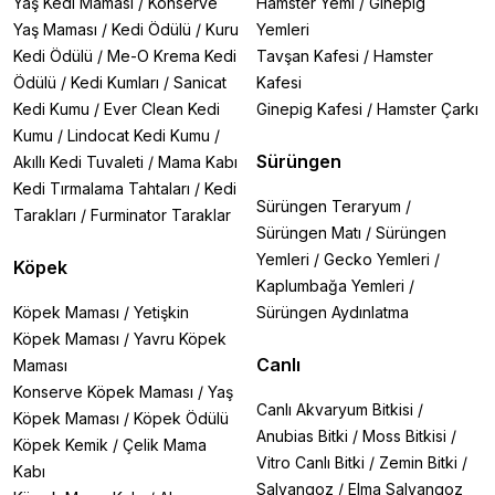
Yaş Kedi Maması
/
Konserve
Hamster Yemi
/
Ginepig
Yaş Maması
/
Kedi Ödülü
/
Kuru
Yemleri
Kedi Ödülü
/
Me-O Krema Kedi
Tavşan Kafesi
/
Hamster
Ödülü
/
Kedi Kumları
/
Sanicat
Kafesi
Kedi Kumu
/
Ever Clean Kedi
Ginepig Kafesi
/
Hamster Çarkı
Kumu
/
Lindocat Kedi Kumu
/
Sürüngen
Akıllı Kedi Tuvaleti
/
Mama Kabı
Kedi Tırmalama Tahtaları
/
Kedi
Sürüngen Teraryum
/
Tarakları
/
Furminator Taraklar
Sürüngen Matı
/
Sürüngen
Yemleri
/
Gecko Yemleri
/
Köpek
Kaplumbağa Yemleri
/
Köpek Maması
/
Yetişkin
Sürüngen Aydınlatma
Köpek Maması
/
Yavru Köpek
Canlı
Maması
Konserve Köpek Maması
/
Yaş
Canlı Akvaryum Bitkisi
/
Köpek Maması
/
Köpek Ödülü
Anubias Bitki
/
Moss Bitkisi
/
Köpek Kemik
/
Çelik Mama
Vitro Canlı Bitki
/
Zemin Bitki
/
Kabı
Salyangoz
/
Elma Salyangoz