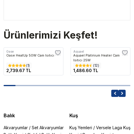
Ürünlerimizi Keşfet!
Oase
Aquael
Oase HeatUp 50W Cam Isıtıcı
Aquael Platinium Heater Cam
Isıtıcı 25W
(
1
)
(
12
)
2,739.67 TL
1,486.60 TL
Balık
Kuş
Akvaryumlar
/
Set Akvaryumlar
Kuş Yemleri
/
Versele Laga Kuş