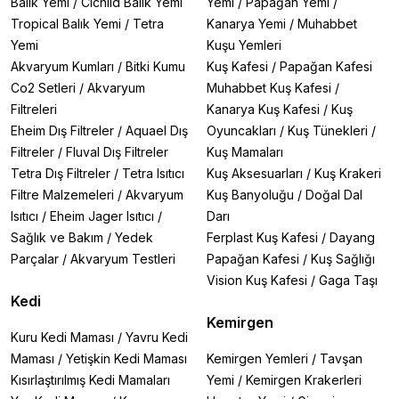
Balık Yemi
/
Cichlid Balık Yemi
Yemi
/
Papağan Yemi
/
Tropical Balık Yemi
/
Tetra
Kanarya Yemi
/
Muhabbet
Yemi
Kuşu Yemleri
Akvaryum Kumları
/
Bitki Kumu
Kuş Kafesi
/
Papağan Kafesi
Co2 Setleri
/
Akvaryum
Muhabbet Kuş Kafesi
/
Filtreleri
Kanarya Kuş Kafesi
/
Kuş
Eheim Dış Filtreler
/
Aquael Dış
Oyuncakları
/
Kuş Tünekleri
/
Filtreler
/
Fluval Dış Filtreler
Kuş Mamaları
Tetra Dış Filtreler
/
Tetra Isıtıcı
Kuş Aksesuarları
/
Kuş Krakeri
Filtre Malzemeleri
/
Akvaryum
Kuş Banyoluğu
/
Doğal Dal
Isıtıcı
/
Eheim Jager Isıtıcı
/
Darı
Sağlık ve Bakım
/
Yedek
Ferplast Kuş Kafesi
/
Dayang
Parçalar
/
Akvaryum Testleri
Papağan Kafesi
/
Kuş Sağlığı
Vision Kuş Kafesi
/
Gaga Taşı
Kedi
Kemirgen
Kuru Kedi Maması
/
Yavru Kedi
Maması
/
Yetişkin Kedi Maması
Kemirgen Yemleri
/
Tavşan
Kısırlaştırılmış Kedi Mamaları
Yemi
/
Kemirgen Krakerleri