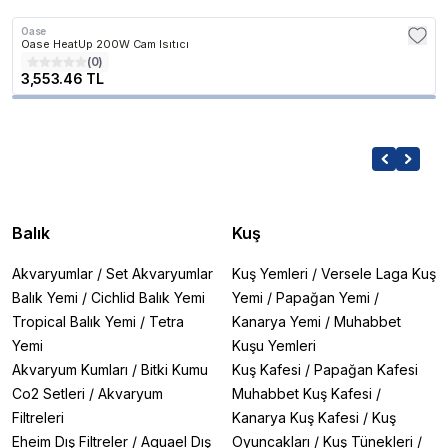
Oase
Oase HeatUp 200W Cam Isıtıcı
(
0
)
3,553.46 TL
Balık
Kuş
Akvaryumlar
/
Set Akvaryumlar
Kuş Yemleri
/
Versele Laga Kuş
Balık Yemi
/
Cichlid Balık Yemi
Yemi
/
Papağan Yemi
/
Tropical Balık Yemi
/
Tetra
Kanarya Yemi
/
Muhabbet
Yemi
Kuşu Yemleri
Akvaryum Kumları
/
Bitki Kumu
Kuş Kafesi
/
Papağan Kafesi
Co2 Setleri
/
Akvaryum
Muhabbet Kuş Kafesi
/
Filtreleri
Kanarya Kuş Kafesi
/
Kuş
Eheim Dış Filtreler
/
Aquael Dış
Oyuncakları
/
Kuş Tünekleri
/