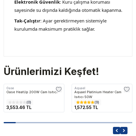
Elektronik Güvenlik
: Kuru çalışma koruması
sayesinde su dışında kaldığında otomatik kapanma.
Tak-Çalıştır
: Ayar gerektirmeyen sistemiyle
kurulumda maksimum pratiklik sağlar.
Ürünlerimizi Keşfet!
Oase
Aquael
Oase HeatUp 200W Cam Isıtıcı
Aquael Platinium Heater Cam
Isıtıcı 50W
(
0
)
(
9
)
3,553.46 TL
1,572.55 TL