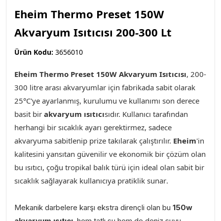
Eheim Thermo Preset 150W
Akvaryum Isıtıcısı 200-300 Lt
Ürün Kodu:
3656010
Eheim Thermo Preset 150W Akvaryum Isıtıcısı
,
2
00-
300 litre arası akvaryumlar için fabrikada sabit olarak
25°C'ye ayarlanmış, kurulumu ve kullanımı son derece
basit bir
akvaryum ısıtıcı
sıdır. Kullanıcı tarafından
herhangi bir sıcaklık ayarı gerektirmez, sadece
akvaryuma sabitlenip prize takılarak çalıştırılır.
Eheim
'in
kalitesini yansıtan güvenilir ve ekonomik bir çözüm olan
bu ısıtıcı, çoğu tropikal balık türü için ideal olan sabit bir
sıcaklık sağlayarak kullanıcıya pratiklik sunar
.
Mekanik darbelere karşı ekstra dirençli olan bu
150w
akvaryum ısıtıcı
, hem tatlı su hem de deniz suyu