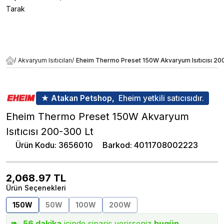
Tarak
/
Akvaryum Isıtıcıları
/
Eheim Thermo Preset 150W Akvaryum Isıtıcısı 20
★ Atakan Petshop,
Eheim yetkili satıcısıdır.
Eheim Thermo Preset 150W Akvaryum
Isıtıcısı 200-300 Lt
Ürün Kodu
:
3656010
Barkod
:
4011708002223
2,068.97
TL
Ürün Seçenekleri
150W
50W
100W
200W
56
dakika
içinde sipariş verirseniz
bugün