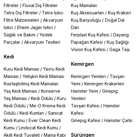
Filtreler
/
Fluval Dış Filtreler
Kuş Mamaları
Tetra Dış Filtreler
/
Tetra Isıtıcı
Kuş Aksesuarları
/
Kuş Krakeri
Filtre Malzemeleri
/
Akvaryum
Kuş Banyoluğu
/
Doğal Dal
Isıtıcı
/
Eheim Jager Isıtıcı
/
Darı
Sağlık ve Bakım
/
Yedek
Ferplast Kuş Kafesi
/
Dayang
Parçalar
/
Akvaryum Testleri
Papağan Kafesi
/
Kuş Sağlığı
Vision Kuş Kafesi
/
Gaga Taşı
Kedi
Kemirgen
Kuru Kedi Maması
/
Yavru Kedi
Maması
/
Yetişkin Kedi Maması
Kemirgen Yemleri
/
Tavşan
Kısırlaştırılmış Kedi Mamaları
Yemi
/
Kemirgen Krakerleri
Yaş Kedi Maması
/
Konserve
Hamster Yemi
/
Ginepig
Yaş Maması
/
Kedi Ödülü
/
Kuru
Yemleri
Kedi Ödülü
/
Me-O Krema Kedi
Tavşan Kafesi
/
Hamster
Ödülü
/
Kedi Kumları
/
Sanicat
Kafesi
Kedi Kumu
/
Ever Clean Kedi
Ginepig Kafesi
/
Hamster Çarkı
Kumu
/
Lindocat Kedi Kumu
/
Sürüngen
Akıllı Kedi Tuvaleti
/
Mama Kabı