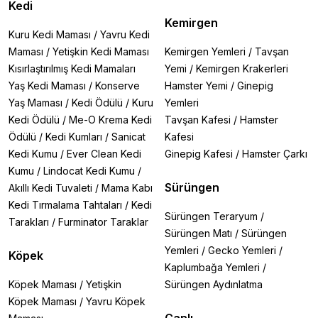
Kedi
Kemirgen
Kuru Kedi Maması
/
Yavru Kedi
Maması
/
Yetişkin Kedi Maması
Kemirgen Yemleri
/
Tavşan
Kısırlaştırılmış Kedi Mamaları
Yemi
/
Kemirgen Krakerleri
Yaş Kedi Maması
/
Konserve
Hamster Yemi
/
Ginepig
Yaş Maması
/
Kedi Ödülü
/
Kuru
Yemleri
Kedi Ödülü
/
Me-O Krema Kedi
Tavşan Kafesi
/
Hamster
Ödülü
/
Kedi Kumları
/
Sanicat
Kafesi
Kedi Kumu
/
Ever Clean Kedi
Ginepig Kafesi
/
Hamster Çarkı
Kumu
/
Lindocat Kedi Kumu
/
Sürüngen
Akıllı Kedi Tuvaleti
/
Mama Kabı
Kedi Tırmalama Tahtaları
/
Kedi
Sürüngen Teraryum
/
Tarakları
/
Furminator Taraklar
Sürüngen Matı
/
Sürüngen
Yemleri
/
Gecko Yemleri
/
Köpek
Kaplumbağa Yemleri
/
Köpek Maması
/
Yetişkin
Sürüngen Aydınlatma
Köpek Maması
/
Yavru Köpek