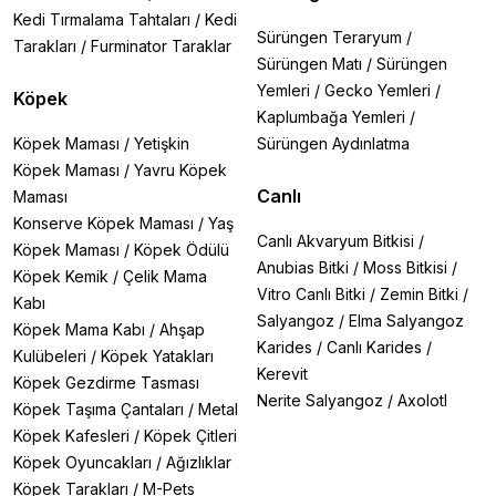
Kedi Tırmalama Tahtaları
/
Kedi
Sürüngen Teraryum
/
Tarakları
/
Furminator Taraklar
Sürüngen Matı
/
Sürüngen
Yemleri
/
Gecko Yemleri
/
Köpek
Kaplumbağa Yemleri
/
Köpek Maması
/
Yetişkin
Sürüngen Aydınlatma
Köpek Maması
/
Yavru Köpek
Canlı
Maması
Konserve Köpek Maması
/
Yaş
Canlı Akvaryum Bitkisi
/
Köpek Maması
/
Köpek Ödülü
Anubias Bitki
/
Moss Bitkisi
/
Köpek Kemik
/
Çelik Mama
Vitro Canlı Bitki
/
Zemin Bitki
/
Kabı
Salyangoz
/
Elma Salyangoz
Köpek Mama Kabı
/
Ahşap
Karides
/
Canlı Karides
/
Kulübeleri
/
Köpek Yatakları
Kerevit
Köpek Gezdirme Tasması
Nerite Salyangoz
/
Axolotl
Köpek Taşıma Çantaları
/
Metal
Köpek Kafesleri
/
Köpek Çitleri
Köpek Oyuncakları
/
Ağızlıklar
Köpek Tarakları
/
M-Pets