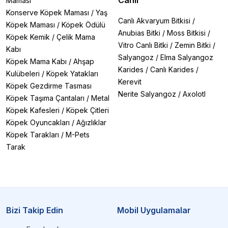
Canlı
Maması
Konserve Köpek Maması
/
Yaş
Canlı Akvaryum Bitkisi
/
Köpek Maması
/
Köpek Ödülü
Anubias Bitki
/
Moss Bitkisi
/
Köpek Kemik
/
Çelik Mama
Vitro Canlı Bitki
/
Zemin Bitki
/
Kabı
Salyangoz
/
Elma Salyangoz
Köpek Mama Kabı
/
Ahşap
Karides
/
Canlı Karides
/
Kulübeleri
/
Köpek Yatakları
Kerevit
Köpek Gezdirme Tasması
Nerite Salyangoz
/
Axolotl
Köpek Taşıma Çantaları
/
Metal
Köpek Kafesleri
/
Köpek Çitleri
Köpek Oyuncakları
/
Ağızlıklar
Köpek Tarakları
/
M-Pets
Tarak
Bizi Takip Edin
Mobil Uygulamalar