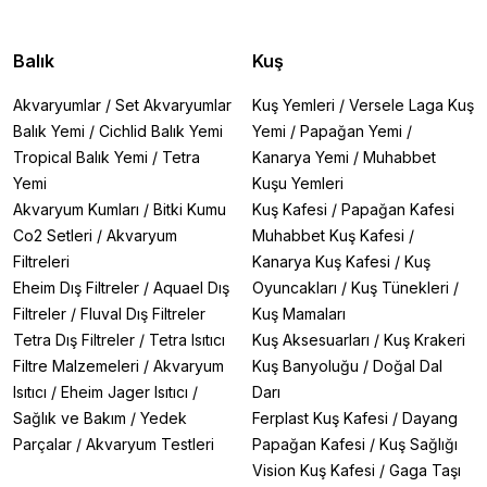
Balık
Kuş
Akvaryumlar
/
Set Akvaryumlar
Kuş Yemleri
/
Versele Laga Kuş
Balık Yemi
/
Cichlid Balık Yemi
Yemi
/
Papağan Yemi
/
Tropical Balık Yemi
/
Tetra
Kanarya Yemi
/
Muhabbet
Yemi
Kuşu Yemleri
Akvaryum Kumları
/
Bitki Kumu
Kuş Kafesi
/
Papağan Kafesi
Co2 Setleri
/
Akvaryum
Muhabbet Kuş Kafesi
/
Filtreleri
Kanarya Kuş Kafesi
/
Kuş
Eheim Dış Filtreler
/
Aquael Dış
Oyuncakları
/
Kuş Tünekleri
/
Filtreler
/
Fluval Dış Filtreler
Kuş Mamaları
Tetra Dış Filtreler
/
Tetra Isıtıcı
Kuş Aksesuarları
/
Kuş Krakeri
Filtre Malzemeleri
/
Akvaryum
Kuş Banyoluğu
/
Doğal Dal
Isıtıcı
/
Eheim Jager Isıtıcı
/
Darı
Sağlık ve Bakım
/
Yedek
Ferplast Kuş Kafesi
/
Dayang
Parçalar
/
Akvaryum Testleri
Papağan Kafesi
/
Kuş Sağlığı
Vision Kuş Kafesi
/
Gaga Taşı