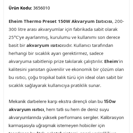
Ürün Kodu:
3656010
Eheim Thermo Preset 150W Akvaryum Isıtıcısı
,
2
00-
300 litre arası akvaryumlar için fabrikada sabit olarak
25°C'ye ayarlanmış, kurulumu ve kullanımı son derece
basit bir
akvaryum ısıtıcı
sıdır. Kullanıcı tarafından
herhangi bir sıcaklık ayarı gerektirmez, sadece
akvaryuma sabitlenip prize takılarak çalıştırılır.
Eheim
'in
kalitesini yansıtan güvenilir ve ekonomik bir çözüm olan
bu ısıtıcı, çoğu tropikal balık türü için ideal olan sabit bir
sıcaklık sağlayarak kullanıcıya pratiklik sunar
.
Mekanik darbelere karşı ekstra dirençli olan bu
150w
akvaryum ısıtıcı
, hem tatlı su hem de deniz suyu
akvaryumlarında yüksek performans sergiler. Kalibrasyon
karmaşasıyla uğraşmak istemeyen hobiciler için