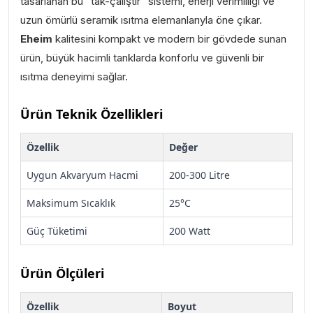
tasarlanan bu "tak-çalıştır" sistemi, enerji verimliliği ve
uzun ömürlü seramik ısıtma elemanlarıyla öne çıkar.
Eheim
kalitesini kompakt ve modern bir gövdede sunan
ürün, büyük hacimli tanklarda konforlu ve güvenli bir
ısıtma deneyimi sağlar.
Ürün Teknik Özellikleri
Özellik
Değer
Uygun Akvaryum Hacmi
200-300 Litre
Maksimum Sıcaklık
25°C
Güç Tüketimi
200 Watt
Ürün Ölçüleri
Özellik
Boyut