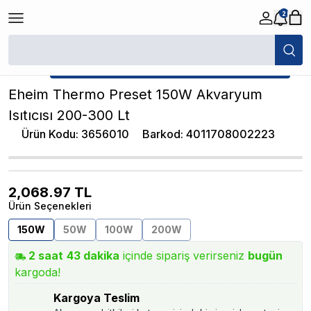
2
/
Akvaryum Isıtıcıları
/
Eheim Thermo Preset 150W Akvaryum Isıtıcısı 20
★ Atakan Petshop,
Eheim yetkili satıcısıdır.
Eheim Thermo Preset 150W Akvaryum
Isıtıcısı 200-300 Lt
Ürün Kodu
:
3656010
Barkod
:
4011708002223
2,068.97
TL
Ürün Seçenekleri
150W
50W
100W
200W
2
saat
43
dakika
içinde sipariş verirseniz
bugün
kargoda!
Kargoya Teslim