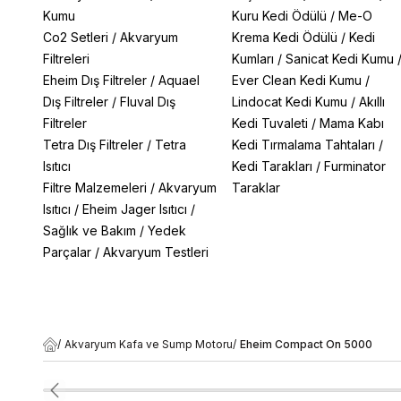
Kumu
Kuru Kedi Ödülü
/
Me-O
Co2 Setleri
/
Akvaryum
Krema Kedi Ödülü
/
Kedi
Filtreleri
Kumları
/
Sanicat Kedi Kumu
Eheim Dış Filtreler
/
Aquael
Ever Clean Kedi Kumu
/
Dış Filtreler
/
Fluval Dış
Lindocat Kedi Kumu
/
Akıllı
Filtreler
Kedi Tuvaleti
/
Mama Kabı
Tetra Dış Filtreler
/
Tetra
Kedi Tırmalama Tahtaları
/
Isıtıcı
Kedi Tarakları
/
Furminator
Filtre Malzemeleri
/
Akvaryum
Taraklar
Isıtıcı
/
Eheim Jager Isıtıcı
/
Sağlık ve Bakım
/
Yedek
Parçalar
/
Akvaryum Testleri
/
Akvaryum Kafa ve Sump Motoru
/
Eheim Compact On 5000