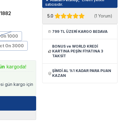
satıcısıdır.
1882
5.0
(
1 Yorum
)
799 TL ÜZERİ KARGO BEDAVA
On 1000
t On 3000
BONUS ve WORLD KREDİ
KARTINA PEŞİN FİYATINA 3
TAKSİT
ün
kargoda!
ŞİMDİ AL %1 KADAR PARA PUAN
KAZAN
esi gün kargo için