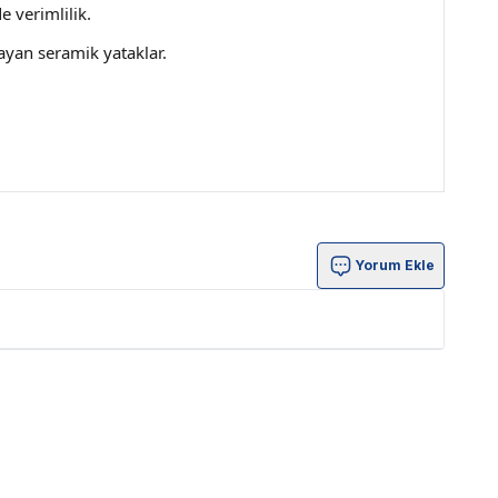
e verimlilik
.
ayan seramik yataklar.
Yorum Ekle