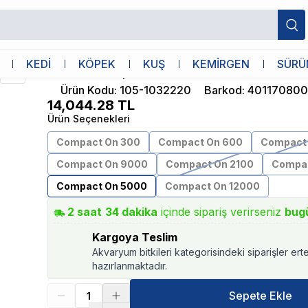
Eheim
KEDİ
KÖPEK
KUŞ
KEMİRGEN
SÜRÜ
Eheim Compact On 5000
Ürün Kodu
:
105-1032220
Barkod
:
401170800
14,044.28
TL
Ürün Seçenekleri
Compact On 300
Compact On 600
Compact 
Compact On 9000
Compact On 2100
Compac
Compact On 5000
Compact On 12000
2
saat
34
dakika
içinde sipariş verirseniz
bug
Kargoya Teslim
Akvaryum bitkileri kategorisindeki siparişler ert
hazırlanmaktadır.
Sepete Ekle