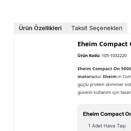
Ürün Özellikleri
Taksit Seçenekleri
Eheim Compact 
Ürün Kodu:
105-1032220
Eheim Compact On 500
motoru
dur.
Eheim
'ın Co
güçlü protein skimmer siste
güvenli kullanım için tasa
Eheim Compact On
1 Adet Hava Taşı