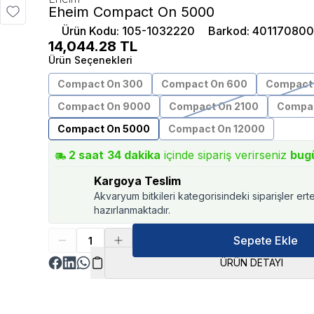
Eheim Compact On 5000
Ürün Kodu
:
105-1032220
Barkod
:
401170800
14,044.28
TL
Ürün Seçenekleri
Compact On 300
Compact On 600
Compact 
Compact On 9000
Compact On 2100
Compac
Compact On 5000
Compact On 12000
2
saat
34
dakika
içinde sipariş verirseniz
bug
Kargoya Teslim
Akvaryum bitkileri kategorisindeki siparişler ert
hazırlanmaktadır.
Sepete Ekle
ÜRÜN DETAYI