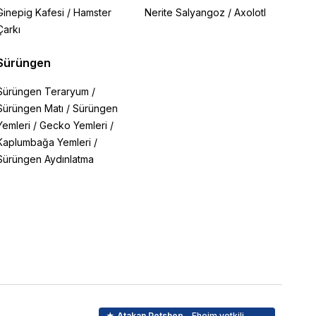
Ginepig Kafesi
/
Hamster
Nerite Salyangoz
/
Axolotl
Çarkı
Sürüngen
Sürüngen Teraryum
/
Sürüngen Matı
/
Sürüngen
Yemleri
/
Gecko Yemleri
/
Kaplumbağa Yemleri
/
Sürüngen Aydınlatma
★ Atakan Petshop,
Eheim yetkili