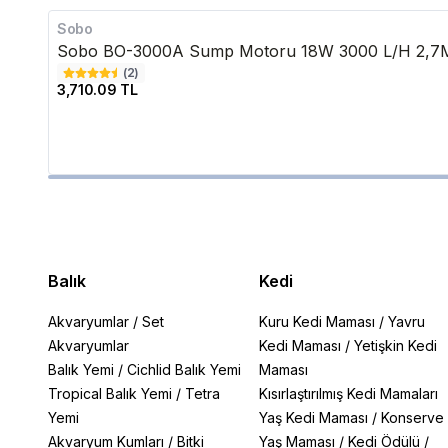
Sobo
Sobo BO-3000A Sump Motoru 18W 3000 L/H 2,7
(
2
)
3,710.09 TL
Balık
Kedi
Akvaryumlar
/
Set
Kuru Kedi Maması
/
Yavru
Akvaryumlar
Kedi Maması
/
Yetişkin Kedi
Balık Yemi
/
Cichlid Balık Yemi
Maması
Tropical Balık Yemi
/
Tetra
Kısırlaştırılmış Kedi Mamaları
Yemi
Yaş Kedi Maması
/
Konserve
Akvaryum Kumları
/
Bitki
Yaş Maması
/
Kedi Ödülü
/