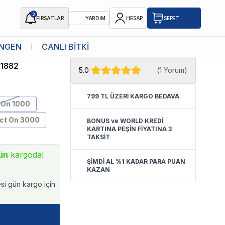
2
FIRSATLAR
YARDIM
HESAP
SEPET
★ Atakan Petshop,
Eheim yetkili
NGEN
CANLI BİTKİ
satıcısıdır.
1882
5.0
(
1 Yorum
)
799 TL ÜZERİ KARGO BEDAVA
On 1000
t On 3000
BONUS ve WORLD KREDİ
KARTINA PEŞİN FİYATINA 3
TAKSİT
ün
kargoda!
ŞİMDİ AL %1 KADAR PARA PUAN
KAZAN
esi gün kargo için