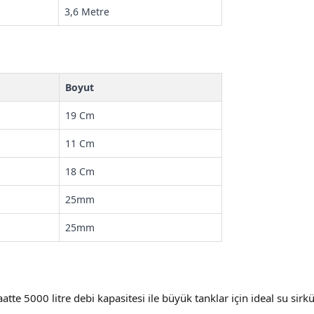
3,6 Metre
Boyut
19 Cm
11 Cm
18 Cm
25mm
25mm
aatte 5000 litre debi kapasitesi ile büyük tanklar için ideal su sir