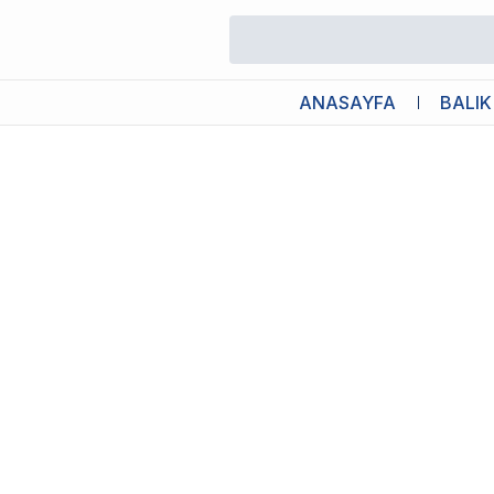
/
Akvaryum Kafa ve Sump Motoru
/
Eheim Compact On 5000
ANASAYFA
BALIK