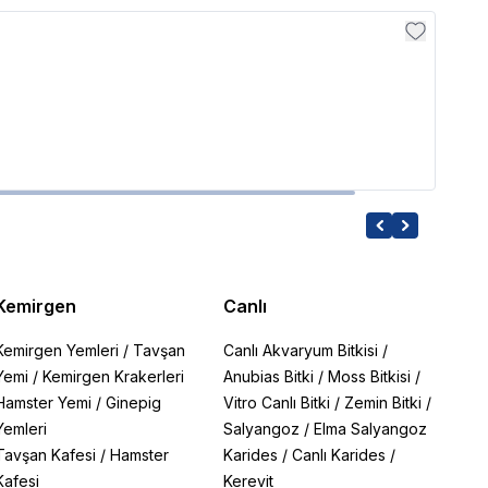
Ehei
Ehei
25,29
Kemirgen
Canlı
Kemirgen Yemleri
/
Tavşan
Canlı Akvaryum Bitkisi
/
Yemi
/
Kemirgen Krakerleri
Anubias Bitki
/
Moss Bitkisi
/
Hamster Yemi
/
Ginepig
Vitro Canlı Bitki
/
Zemin Bitki
/
Yemleri
Salyangoz
/
Elma Salyangoz
Tavşan Kafesi
/
Hamster
Karides
/
Canlı Karides
/
Kafesi
Kerevit