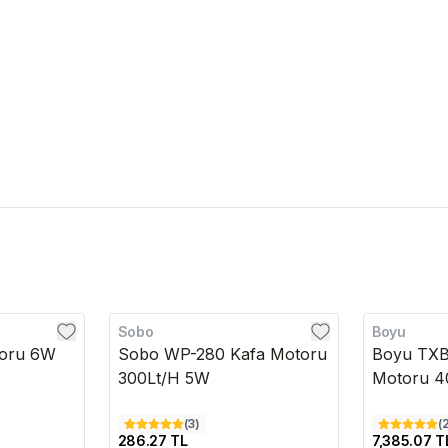
Sobo
Boyu
toru 6W
Sobo WP-280 Kafa Motoru
Boyu TX
300Lt/H 5W
Motoru 4
(
3
)
(
286.27 TL
7,385.07 T