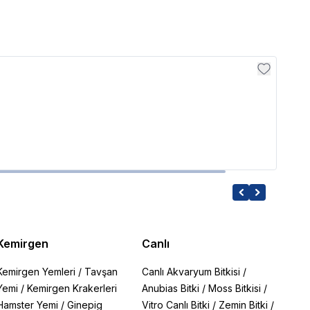
Jingy
Jing
249.
Kemirgen
Canlı
Kemirgen Yemleri
/
Tavşan
Canlı Akvaryum Bitkisi
/
Yemi
/
Kemirgen Krakerleri
Anubias Bitki
/
Moss Bitkisi
/
Hamster Yemi
/
Ginepig
Vitro Canlı Bitki
/
Zemin Bitki
/