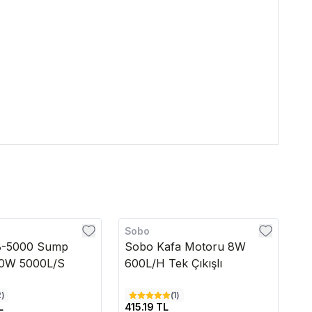
Sobo
S
B-5000 Sump
Sobo Kafa Motoru 8W
S
0W 5000L/S
600L/H Tek Çıkışlı
3
2
)
(
1
)
L
415.19 TL
1,