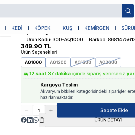
u 15W 800L/H
Aquawing
KEDİ
KÖPEK
KUŞ
KEMİRGEN
SÜRÜ
Aquawing AQ1000 Kafa Motoru 15W 80
Ürün Kodu
:
300-AQ1000
Barkod
:
868147561
349.90
TL
Ürün Seçenekleri
AQ1000
AQ1200
AQ1500
AQ2600
12
saat
37
dakika
içinde sipariş verirseniz
yar
Kargoya Teslim
Akvaryum bitkileri kategorisindeki siparişler ert
hazırlanmaktadır.
Sepete Ekle
ÜRÜN DETAYI