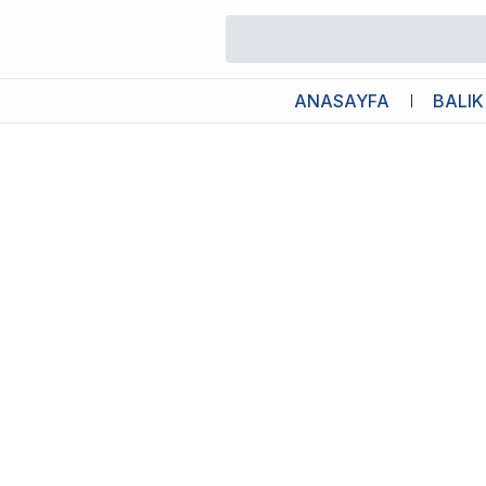
/
Akvaryum Kafa ve Sump Motoru
/
Aquawing AQ1000 Kafa Motor
ANASAYFA
BALIK