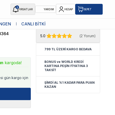
2
FIRSATLAR
YARDIM
HESAP
SEPET
★ Atakan Petshop,
Aquawing yetkili
NGEN
CANLI BİTKİ
0L/H
satıcısıdır.
3364
5.0
(
2 Yorum
)
799 TL ÜZERİ KARGO BEDAVA
BONUS ve WORLD KREDİ
ın
kargoda!
KARTINA PEŞİN FİYATINA 3
TAKSİT
esi gün kargo için
ŞİMDİ AL %1 KADAR PARA PUAN
KAZAN