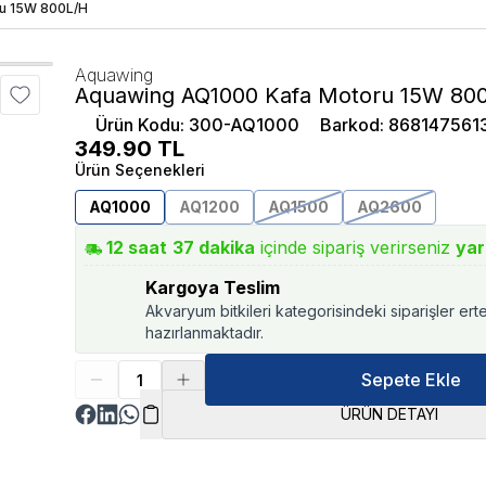
u 15W 800L/H
Aquawing
Aquawing AQ1000 Kafa Motoru 15W 80
Ürün Kodu
:
300-AQ1000
Barkod
:
868147561
349.90
TL
Ürün Seçenekleri
AQ1000
AQ1200
AQ1500
AQ2600
12
saat
37
dakika
içinde sipariş verirseniz
yar
Kargoya Teslim
Akvaryum bitkileri kategorisindeki siparişler ert
hazırlanmaktadır.
Sepete Ekle
ÜRÜN DETAYI