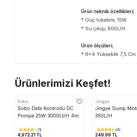
Ürün teknik özellikleri;
* Güç tüketimi; 15W
* Su çıkışı; 800L/H
Ürün ölçüleri;
* 6x4 Yükseklik 7,5 Cm
Ürünlerimizi Keşfet!
Sobo
Jingye
Sobo Debi Kontrollü DC
Jingye Sump Mo
Pompa 25W 3000Lt/H 4m
350L/H
(
1
)
(
4
)
4,972.21 TL
249.99 TL