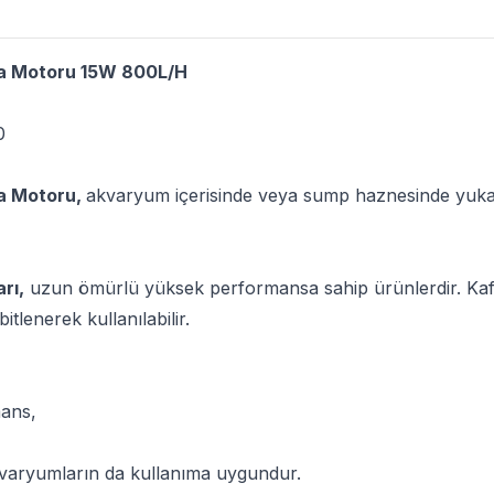
a Motoru 15W 800L/H
0
a Motoru,
akvaryum içerisinde veya sump haznesinde yukar
rı,
uzun ömürlü yüksek performansa sahip ürünlerdir. Kaf
tlenerek kullanılabilir.
ans,
akvaryumların da kullanıma uygundur.