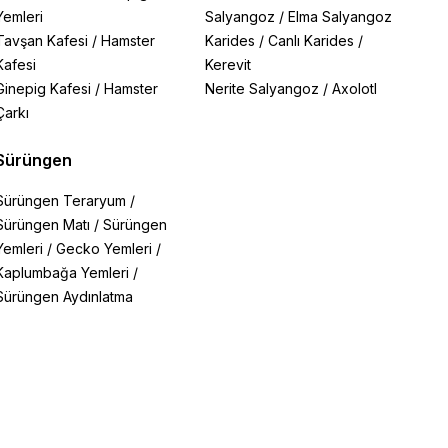
Yemleri
Salyangoz
/
Elma Salyangoz
Tavşan Kafesi
/
Hamster
Karides
/
Canlı Karides
/
Kafesi
Kerevit
Ginepig Kafesi
/
Hamster
Nerite Salyangoz
/
Axolotl
Çarkı
Sürüngen
Sürüngen Teraryum
/
Sürüngen Matı
/
Sürüngen
Yemleri
/
Gecko Yemleri
/
Kaplumbağa Yemleri
/
Sürüngen Aydınlatma