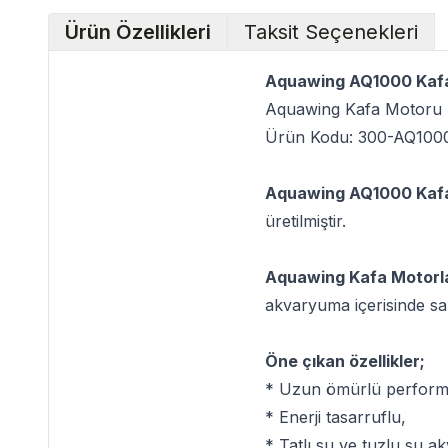
Ürün Özellikleri
Taksit Seçenekleri
Aquawing AQ1000 Kaf
Aquawing Kafa Motoru
Ürün Kodu: 300-AQ100
Aquawing AQ1000 Kaf
üretilmiştir.
Aquawing Kafa Motorla
akvaryuma içerisinde sabi
Öne çıkan özellikler;
* Uzun ömürlü perform
* Enerji tasarruflu,
* Tatlı su ve tuzlu su 