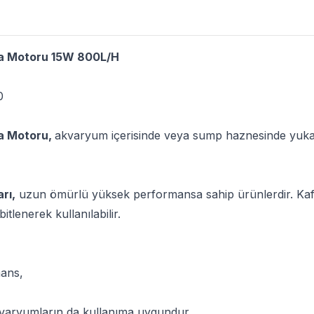
a Motoru 15W 800L/H
0
a Motoru,
akvaryum içerisinde veya sump haznesinde yukar
rı,
uzun ömürlü yüksek performansa sahip ürünlerdir. Kaf
tlenerek kullanılabilir.
ans,
akvaryumların da kullanıma uygundur.