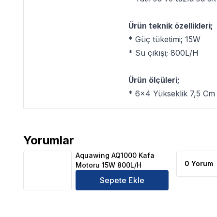
Ürün teknik özellikleri;
* Güç tüketimi; 15W
* Su çıkışı; 800L/H
Ürün ölçüleri;
* 6x4 Yükseklik 7,5 Cm
Yorumlar
Aquawing AQ1000 Kafa Motoru 15W 800L/H Ürün Y
Aquawing AQ1000 Kafa
0 Yorum
Motoru 15W 800L/H
Sepete Ekle