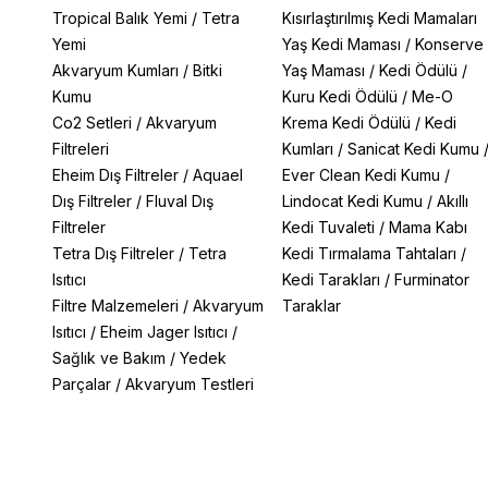
Tropical Balık Yemi
/
Tetra
Kısırlaştırılmış Kedi Mamaları
Yemi
Yaş Kedi Maması
/
Konserve
Akvaryum Kumları
/
Bitki
Yaş Maması
/
Kedi Ödülü
/
Kumu
Kuru Kedi Ödülü
/
Me-O
Co2 Setleri
/
Akvaryum
Krema Kedi Ödülü
/
Kedi
Filtreleri
Kumları
/
Sanicat Kedi Kumu
Eheim Dış Filtreler
/
Aquael
Ever Clean Kedi Kumu
/
Dış Filtreler
/
Fluval Dış
Lindocat Kedi Kumu
/
Akıllı
Filtreler
Kedi Tuvaleti
/
Mama Kabı
Tetra Dış Filtreler
/
Tetra
Kedi Tırmalama Tahtaları
/
Isıtıcı
Kedi Tarakları
/
Furminator
Filtre Malzemeleri
/
Akvaryum
Taraklar
Isıtıcı
/
Eheim Jager Isıtıcı
/
Sağlık ve Bakım
/
Yedek
Parçalar
/
Akvaryum Testleri