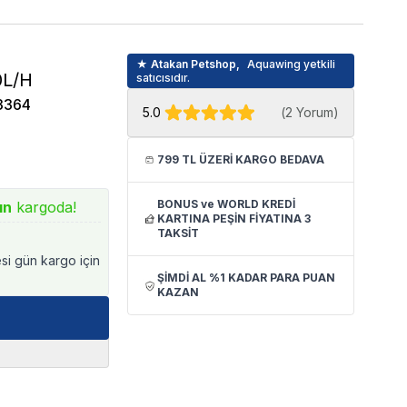
★ Atakan Petshop,
Aquawing yetkili
0L/H
satıcısıdır.
3364
5.0
(
2 Yorum
)
799 TL ÜZERİ KARGO BEDAVA
BONUS ve WORLD KREDİ
ın
kargoda!
KARTINA PEŞİN FİYATINA 3
TAKSİT
esi gün kargo için
ŞİMDİ AL %1 KADAR PARA PUAN
KAZAN