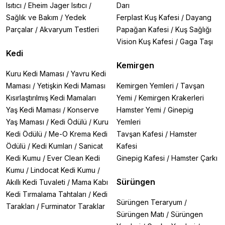
Isıtıcı
/
Eheim Jager Isıtıcı
/
Darı
Sağlık ve Bakım
/
Yedek
Ferplast Kuş Kafesi
/
Dayang
Parçalar
/
Akvaryum Testleri
Papağan Kafesi
/
Kuş Sağlığı
Vision Kuş Kafesi
/
Gaga Taşı
Kedi
Kemirgen
Kuru Kedi Maması
/
Yavru Kedi
Maması
/
Yetişkin Kedi Maması
Kemirgen Yemleri
/
Tavşan
Kısırlaştırılmış Kedi Mamaları
Yemi
/
Kemirgen Krakerleri
Yaş Kedi Maması
/
Konserve
Hamster Yemi
/
Ginepig
Yaş Maması
/
Kedi Ödülü
/
Kuru
Yemleri
Kedi Ödülü
/
Me-O Krema Kedi
Tavşan Kafesi
/
Hamster
Ödülü
/
Kedi Kumları
/
Sanicat
Kafesi
Kedi Kumu
/
Ever Clean Kedi
Ginepig Kafesi
/
Hamster Çarkı
Kumu
/
Lindocat Kedi Kumu
/
Sürüngen
Akıllı Kedi Tuvaleti
/
Mama Kabı
Kedi Tırmalama Tahtaları
/
Kedi
Sürüngen Teraryum
/
Tarakları
/
Furminator Taraklar
Sürüngen Matı
/
Sürüngen