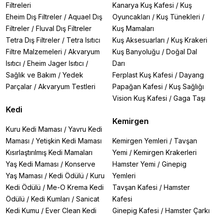
Filtreleri
Kanarya Kuş Kafesi
/
Kuş
Eheim Dış Filtreler
/
Aquael Dış
Oyuncakları
/
Kuş Tünekleri
/
Filtreler
/
Fluval Dış Filtreler
Kuş Mamaları
Tetra Dış Filtreler
/
Tetra Isıtıcı
Kuş Aksesuarları
/
Kuş Krakeri
Filtre Malzemeleri
/
Akvaryum
Kuş Banyoluğu
/
Doğal Dal
Isıtıcı
/
Eheim Jager Isıtıcı
/
Darı
Sağlık ve Bakım
/
Yedek
Ferplast Kuş Kafesi
/
Dayang
Parçalar
/
Akvaryum Testleri
Papağan Kafesi
/
Kuş Sağlığı
Vision Kuş Kafesi
/
Gaga Taşı
Kedi
Kemirgen
Kuru Kedi Maması
/
Yavru Kedi
Maması
/
Yetişkin Kedi Maması
Kemirgen Yemleri
/
Tavşan
Kısırlaştırılmış Kedi Mamaları
Yemi
/
Kemirgen Krakerleri
Yaş Kedi Maması
/
Konserve
Hamster Yemi
/
Ginepig
Yaş Maması
/
Kedi Ödülü
/
Kuru
Yemleri
Kedi Ödülü
/
Me-O Krema Kedi
Tavşan Kafesi
/
Hamster
Ödülü
/
Kedi Kumları
/
Sanicat
Kafesi
Kedi Kumu
/
Ever Clean Kedi
Ginepig Kafesi
/
Hamster Çarkı