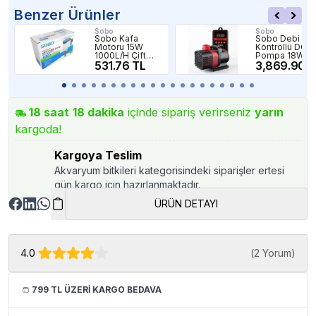
Benzer Ürünler
Sobo
Sobo
Sobo Kafa
Sobo Debi
Motoru 15W
Kontrollü DC
1000L/H Çift
Pompa 18W
Çıkışlı
531.76 TL
1800L/H 3M
3,869.90 T
18
saat
18
dakika
içinde sipariş verirseniz
yarın
kargoda!
Kargoya Teslim
Akvaryum bitkileri kategorisindeki siparişler ertesi
gün kargo için hazırlanmaktadır.
ÜRÜN DETAYI
4.0
(
2 Yorum
)
799 TL ÜZERİ KARGO BEDAVA