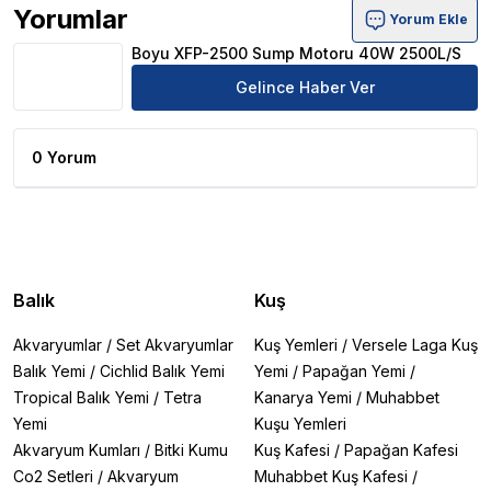
Yorumlar
Yorum Ekle
Boyu XFP-2500 Sump Motoru 40W 2500L/S Ürün Yorum
Boyu XFP-2500 Sump Motoru 40W 2500L/S
Gelince Haber Ver
0 Yorum
Balık
Kuş
Akvaryumlar
/
Set Akvaryumlar
Kuş Yemleri
/
Versele Laga Kuş
Balık Yemi
/
Cichlid Balık Yemi
Yemi
/
Papağan Yemi
/
Tropical Balık Yemi
/
Tetra
Kanarya Yemi
/
Muhabbet
Yemi
Kuşu Yemleri
Akvaryum Kumları
/
Bitki Kumu
Kuş Kafesi
/
Papağan Kafesi
Co2 Setleri
/
Akvaryum
Muhabbet Kuş Kafesi
/