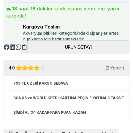
18
saat
18
dakika
içinde sipariş verirseniz
yarın
kargoda!
Kargoya Teslim
Akvaryum bitkileri kategorisindeki siparişler ertesi
gün kargo için hazırlanmaktadır.
ÜRÜN DETAYI
4.0
(
2 Yorum
)
799 TL ÜZERİ KARGO BEDAVA
BONUS ve WORLD KREDİ KARTINA PEŞİN FİYATINA 3 TAKSİT
ŞİMDİ AL %1 KADAR PARA PUAN KAZAN