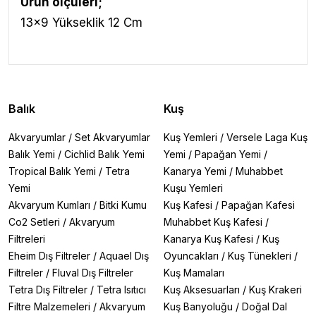
Ürün ölçüleri;
13x9 Yükseklik 12 Cm
Balık
Kuş
Akvaryumlar
/
Set Akvaryumlar
Kuş Yemleri
/
Versele Laga Kuş
Balık Yemi
/
Cichlid Balık Yemi
Yemi
/
Papağan Yemi
/
Tropical Balık Yemi
/
Tetra
Kanarya Yemi
/
Muhabbet
Yemi
Kuşu Yemleri
Akvaryum Kumları
/
Bitki Kumu
Kuş Kafesi
/
Papağan Kafesi
Co2 Setleri
/
Akvaryum
Muhabbet Kuş Kafesi
/
Filtreleri
Kanarya Kuş Kafesi
/
Kuş
Eheim Dış Filtreler
/
Aquael Dış
Oyuncakları
/
Kuş Tünekleri
/
Filtreler
/
Fluval Dış Filtreler
Kuş Mamaları
Tetra Dış Filtreler
/
Tetra Isıtıcı
Kuş Aksesuarları
/
Kuş Krakeri
Filtre Malzemeleri
/
Akvaryum
Kuş Banyoluğu
/
Doğal Dal