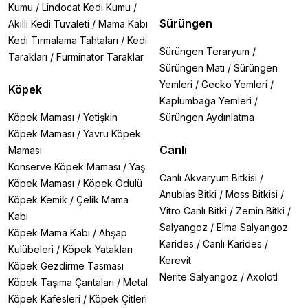
Kumu
/
Lindocat Kedi Kumu
/
Sürüngen
Akıllı Kedi Tuvaleti
/
Mama Kabı
Kedi Tırmalama Tahtaları
/
Kedi
Sürüngen Teraryum
/
Tarakları
/
Furminator Taraklar
Sürüngen Matı
/
Sürüngen
Yemleri
/
Gecko Yemleri
/
Köpek
Kaplumbağa Yemleri
/
Köpek Maması
/
Yetişkin
Sürüngen Aydınlatma
Köpek Maması
/
Yavru Köpek
Canlı
Maması
Konserve Köpek Maması
/
Yaş
Canlı Akvaryum Bitkisi
/
Köpek Maması
/
Köpek Ödülü
Anubias Bitki
/
Moss Bitkisi
/
Köpek Kemik
/
Çelik Mama
Vitro Canlı Bitki
/
Zemin Bitki
/
Kabı
Salyangoz
/
Elma Salyangoz
Köpek Mama Kabı
/
Ahşap
Karides
/
Canlı Karides
/
Kulübeleri
/
Köpek Yatakları
Kerevit
Köpek Gezdirme Tasması
Nerite Salyangoz
/
Axolotl
Köpek Taşıma Çantaları
/
Metal
Köpek Kafesleri
/
Köpek Çitleri