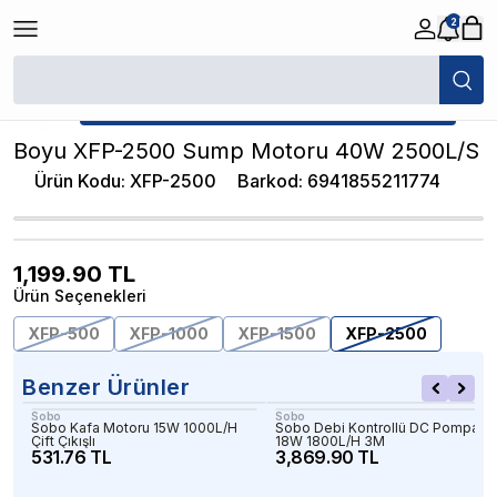
2
/
Akvaryum Kafa ve Sump Motoru
/
Boyu XFP-2500 Sump Motoru 40W 
★ Atakan Petshop,
Boyu yetkili satıcısıdır.
Boyu XFP-2500 Sump Motoru 40W 2500L/S
Ürün Kodu
:
XFP-2500
Barkod
:
6941855211774
1,199.90
TL
Ürün Seçenekleri
XFP-500
XFP-1000
XFP-1500
XFP-2500
Benzer Ürünler
Sobo
Sobo
Sobo Kafa Motoru 15W 1000L/H
Sobo Debi Kontrollü DC Pompa
Çift Çıkışlı
18W 1800L/H 3M
531.76 TL
3,869.90 TL