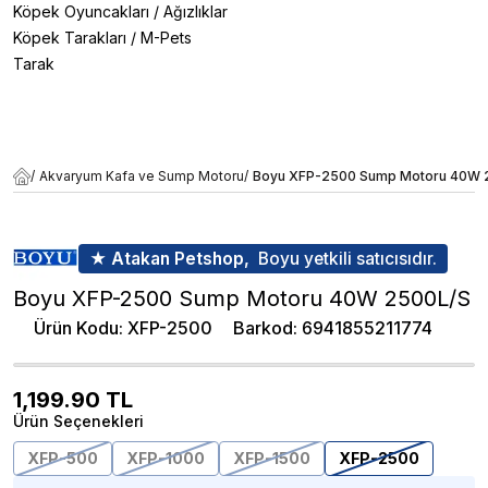
Köpek Oyuncakları
/
Ağızlıklar
Köpek Tarakları
/
M-Pets
Tarak
/
Akvaryum Kafa ve Sump Motoru
/
Boyu XFP-2500 Sump Motoru 40W 
★ Atakan Petshop,
Boyu yetkili satıcısıdır.
Boyu XFP-2500 Sump Motoru 40W 2500L/S
Ürün Kodu
:
XFP-2500
Barkod
:
6941855211774
1,199.90
TL
Ürün Seçenekleri
XFP-500
XFP-1000
XFP-1500
XFP-2500