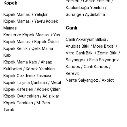
Yemleri
/
Gecko Yemleri
/
Köpek
Kaplumbağa Yemleri
/
Köpek Maması
/
Yetişkin
Sürüngen Aydınlatma
Köpek Maması
/
Yavru Köpek
Canlı
Maması
Konserve Köpek Maması
/
Yaş
Canlı Akvaryum Bitkisi
/
Köpek Maması
/
Köpek Ödülü
Anubias Bitki
/
Moss Bitkisi
/
Köpek Kemik
/
Çelik Mama
Vitro Canlı Bitki
/
Zemin Bitki
/
Kabı
Salyangoz
/
Elma Salyangoz
Köpek Mama Kabı
/
Ahşap
Karides
/
Canlı Karides
/
Kulübeleri
/
Köpek Yatakları
Kerevit
Köpek Gezdirme Tasması
Nerite Salyangoz
/
Axolotl
Köpek Taşıma Çantaları
/
Metal
Köpek Kafesleri
/
Köpek Çitleri
Köpek Oyuncakları
/
Ağızlıklar
Köpek Tarakları
/
M-Pets
Tarak