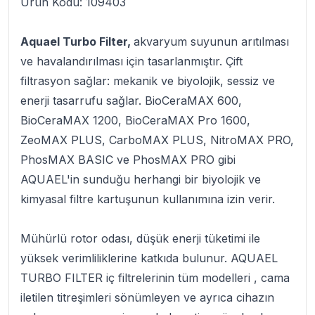
Ürün Kodu: 109403
Aquael Turbo Filter,
akvaryum suyunun arıtılması
ve havalandırılması için tasarlanmıştır. Çift
filtrasyon sağlar: mekanik ve biyolojik, sessiz ve
enerji tasarrufu sağlar. BioCeraMAX 600,
BioCeraMAX 1200, BioCeraMAX Pro 1600,
ZeoMAX PLUS, CarboMAX PLUS, NitroMAX PRO,
PhosMAX BASIC ve PhosMAX PRO gibi
AQUAEL'in sunduğu herhangi bir biyolojik ve
kimyasal filtre kartuşunun kullanımına izin verir.
Mühürlü rotor odası, düşük enerji tüketimi ile
yüksek verimliliklerine katkıda bulunur. AQUAEL
TURBO FILTER iç filtrelerinin tüm modelleri , cama
iletilen titreşimleri sönümleyen ve ayrıca cihazın