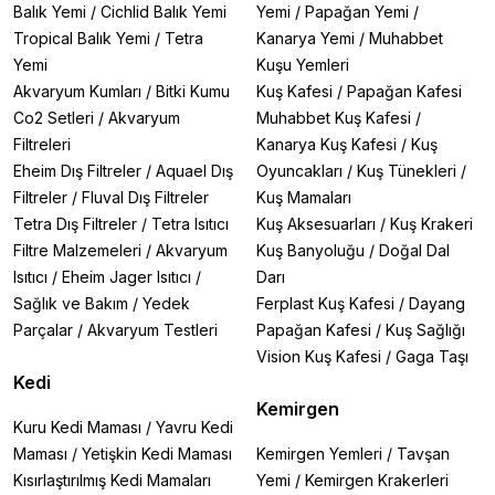
Balık Yemi
/
Cichlid Balık Yemi
Yemi
/
Papağan Yemi
/
Tropical Balık Yemi
/
Tetra
Kanarya Yemi
/
Muhabbet
Yemi
Kuşu Yemleri
Akvaryum Kumları
/
Bitki Kumu
Kuş Kafesi
/
Papağan Kafesi
Co2 Setleri
/
Akvaryum
Muhabbet Kuş Kafesi
/
Filtreleri
Kanarya Kuş Kafesi
/
Kuş
Eheim Dış Filtreler
/
Aquael Dış
Oyuncakları
/
Kuş Tünekleri
/
Filtreler
/
Fluval Dış Filtreler
Kuş Mamaları
Tetra Dış Filtreler
/
Tetra Isıtıcı
Kuş Aksesuarları
/
Kuş Krakeri
Filtre Malzemeleri
/
Akvaryum
Kuş Banyoluğu
/
Doğal Dal
Isıtıcı
/
Eheim Jager Isıtıcı
/
Darı
Sağlık ve Bakım
/
Yedek
Ferplast Kuş Kafesi
/
Dayang
Parçalar
/
Akvaryum Testleri
Papağan Kafesi
/
Kuş Sağlığı
Vision Kuş Kafesi
/
Gaga Taşı
Kedi
Kemirgen
Kuru Kedi Maması
/
Yavru Kedi
Maması
/
Yetişkin Kedi Maması
Kemirgen Yemleri
/
Tavşan
Kısırlaştırılmış Kedi Mamaları
Yemi
/
Kemirgen Krakerleri