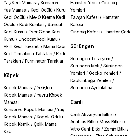
Yaş Kedi Maması
/
Konserve
Hamster Yemi
/
Ginepig
Yaş Maması
/
Kedi Ödülü
/
Kuru
Yemleri
Kedi Ödülü
/
Me-O Krema Kedi
Tavşan Kafesi
/
Hamster
Ödülü
/
Kedi Kumları
/
Sanicat
Kafesi
Kedi Kumu
/
Ever Clean Kedi
Ginepig Kafesi
/
Hamster Çarkı
Kumu
/
Lindocat Kedi Kumu
/
Sürüngen
Akıllı Kedi Tuvaleti
/
Mama Kabı
Kedi Tırmalama Tahtaları
/
Kedi
Sürüngen Teraryum
/
Tarakları
/
Furminator Taraklar
Sürüngen Matı
/
Sürüngen
Yemleri
/
Gecko Yemleri
/
Köpek
Kaplumbağa Yemleri
/
Köpek Maması
/
Yetişkin
Sürüngen Aydınlatma
Köpek Maması
/
Yavru Köpek
Canlı
Maması
Konserve Köpek Maması
/
Yaş
Canlı Akvaryum Bitkisi
/
Köpek Maması
/
Köpek Ödülü
Anubias Bitki
/
Moss Bitkisi
/
Köpek Kemik
/
Çelik Mama
Vitro Canlı Bitki
/
Zemin Bitki
/
Kabı