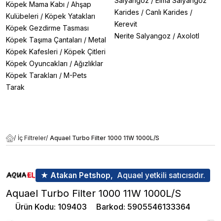
Salyangoz
/
Elma Salyangoz
Köpek Mama Kabı
/
Ahşap
Karides
/
Canlı Karides
/
Kulübeleri
/
Köpek Yatakları
Kerevit
Köpek Gezdirme Tasması
Nerite Salyangoz
/
Axolotl
Köpek Taşıma Çantaları
/
Metal
Köpek Kafesleri
/
Köpek Çitleri
Köpek Oyuncakları
/
Ağızlıklar
Köpek Tarakları
/
M-Pets
Tarak
/
İç Filtreler
/
Aquael Turbo Filter 1000 11W 1000L/S
★ Atakan Petshop,
Aquael yetkili satıcısıdır.
Aquael Turbo Filter 1000 11W 1000L/S
Ürün Kodu
:
109403
Barkod
:
5905546133364