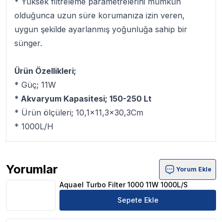
* Yüksek filtreleme parametrelerini mümkün
olduğunca uzun süre korumanıza izin veren,
uygun şekilde ayarlanmış yoğunluğa sahip bir
sünger.
Ürün Özellikleri;
* Güç; 11W
* Akvaryum Kapasitesi; 150-250 Lt
* Ürün ölçüleri; 10,1x11,3x30,3Cm
* 1000L/H
Yorumlar
Yorum Ekle
Aquael Turbo Filter 1000 11W 1000L/S Ürün Yorumları
Aquael Turbo Filter 1000 11W 1000L/S
Sepete Ekle