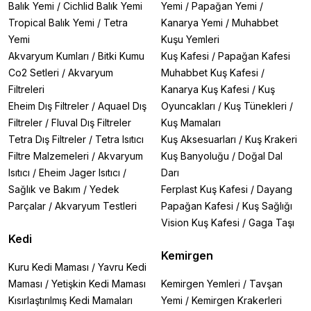
Balık Yemi
/
Cichlid Balık Yemi
Yemi
/
Papağan Yemi
/
Tropical Balık Yemi
/
Tetra
Kanarya Yemi
/
Muhabbet
Yemi
Kuşu Yemleri
Akvaryum Kumları
/
Bitki Kumu
Kuş Kafesi
/
Papağan Kafesi
Co2 Setleri
/
Akvaryum
Muhabbet Kuş Kafesi
/
Filtreleri
Kanarya Kuş Kafesi
/
Kuş
Eheim Dış Filtreler
/
Aquael Dış
Oyuncakları
/
Kuş Tünekleri
/
Filtreler
/
Fluval Dış Filtreler
Kuş Mamaları
Tetra Dış Filtreler
/
Tetra Isıtıcı
Kuş Aksesuarları
/
Kuş Krakeri
Filtre Malzemeleri
/
Akvaryum
Kuş Banyoluğu
/
Doğal Dal
Isıtıcı
/
Eheim Jager Isıtıcı
/
Darı
Sağlık ve Bakım
/
Yedek
Ferplast Kuş Kafesi
/
Dayang
Parçalar
/
Akvaryum Testleri
Papağan Kafesi
/
Kuş Sağlığı
Vision Kuş Kafesi
/
Gaga Taşı
Kedi
Kemirgen
Kuru Kedi Maması
/
Yavru Kedi
Maması
/
Yetişkin Kedi Maması
Kemirgen Yemleri
/
Tavşan
Kısırlaştırılmış Kedi Mamaları
Yemi
/
Kemirgen Krakerleri