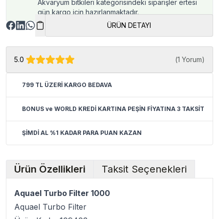
Akvaryum bitkileri kategorisindeki siparişler ertesi
gün kargo için hazırlanmaktadır.
ÜRÜN DETAYI
5.0
(
1 Yorum
)
799 TL ÜZERİ KARGO BEDAVA
BONUS ve WORLD KREDİ KARTINA PEŞİN FİYATINA 3 TAKSİT
ŞİMDİ AL %1 KADAR PARA PUAN KAZAN
Ürün Özellikleri
Taksit Seçenekleri
Aquael Turbo Filter 1000
Aquael Turbo Filter