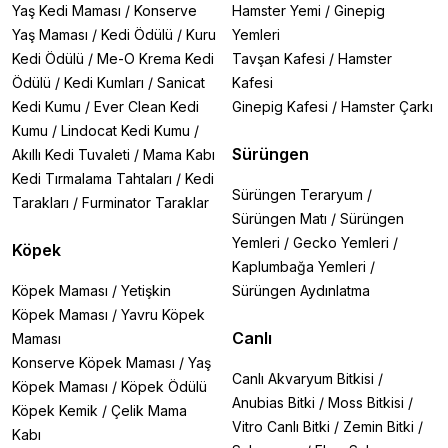
Yaş Kedi Maması
/
Konserve
Hamster Yemi
/
Ginepig
Yaş Maması
/
Kedi Ödülü
/
Kuru
Yemleri
Kedi Ödülü
/
Me-O Krema Kedi
Tavşan Kafesi
/
Hamster
Ödülü
/
Kedi Kumları
/
Sanicat
Kafesi
Kedi Kumu
/
Ever Clean Kedi
Ginepig Kafesi
/
Hamster Çarkı
Kumu
/
Lindocat Kedi Kumu
/
Sürüngen
Akıllı Kedi Tuvaleti
/
Mama Kabı
Kedi Tırmalama Tahtaları
/
Kedi
Sürüngen Teraryum
/
Tarakları
/
Furminator Taraklar
Sürüngen Matı
/
Sürüngen
Yemleri
/
Gecko Yemleri
/
Köpek
Kaplumbağa Yemleri
/
Köpek Maması
/
Yetişkin
Sürüngen Aydınlatma
Köpek Maması
/
Yavru Köpek
Canlı
Maması
Konserve Köpek Maması
/
Yaş
Canlı Akvaryum Bitkisi
/
Köpek Maması
/
Köpek Ödülü
Anubias Bitki
/
Moss Bitkisi
/
Köpek Kemik
/
Çelik Mama
Vitro Canlı Bitki
/
Zemin Bitki
/
Kabı