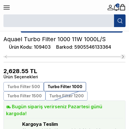
2
/
İç Filtreler
/
Aquael Turbo Filter 1000 11W 1000L/S
★ Atakan Petshop,
Aquael yetkili satıcısıdır.
Aquael Turbo Filter 1000 11W 1000L/S
Ürün Kodu
:
109403
Barkod
:
5905546133364
2,628.55
TL
Ürün Seçenekleri
Turbo Filter 500
Turbo Filter 1000
Turbo Filter 1500
Turbo Filter 1200
Bugün sipariş verirseniz Pazartesi günü
kargoda!
Kargoya Teslim