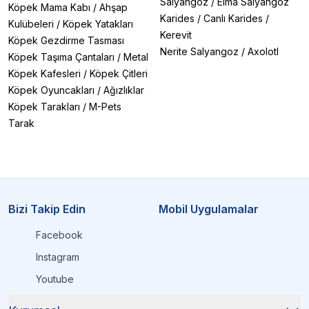
Salyangoz
/
Elma Salyangoz
Köpek Mama Kabı
/
Ahşap
Karides
/
Canlı Karides
/
Kulübeleri
/
Köpek Yatakları
Kerevit
Köpek Gezdirme Tasması
Nerite Salyangoz
/
Axolotl
Köpek Taşıma Çantaları
/
Metal
Köpek Kafesleri
/
Köpek Çitleri
Köpek Oyuncakları
/
Ağızlıklar
Köpek Tarakları
/
M-Pets
Tarak
Bizi Takip Edin
Mobil Uygulamalar
Facebook
Instagram
Youtube