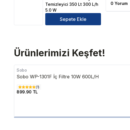
0 Yorum
Temizleyici 350 Lt 300 L/h
5.0 W
Sepete Ekle
Ürünlerimizi Keşfet!
Sobo
Sobo WP-1301F İç Filtre 10W 600L/H
(
1
)
899.90 TL