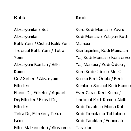
Balık
Kedi
Akvaryumlar
/
Set
Kuru Kedi Maması
/
Yavru
Akvaryumlar
Kedi Maması
/
Yetişkin Kedi
Balık Yemi
/
Cichlid Balık Yemi
Maması
Tropical Balık Yemi
/
Tetra
Kısırlaştırılmış Kedi Mamaları
Yemi
Yaş Kedi Maması
/
Konserve
Akvaryum Kumları
/
Bitki
Yaş Maması
/
Kedi Ödülü
/
Kumu
Kuru Kedi Ödülü
/
Me-O
Co2 Setleri
/
Akvaryum
Krema Kedi Ödülü
/
Kedi
Filtreleri
Kumları
/
Sanicat Kedi Kumu
Eheim Dış Filtreler
/
Aquael
Ever Clean Kedi Kumu
/
Dış Filtreler
/
Fluval Dış
Lindocat Kedi Kumu
/
Akıllı
Filtreler
Kedi Tuvaleti
/
Mama Kabı
Tetra Dış Filtreler
/
Tetra
Kedi Tırmalama Tahtaları
/
Isıtıcı
Kedi Tarakları
/
Furminator
Filtre Malzemeleri
/
Akvaryum
Taraklar