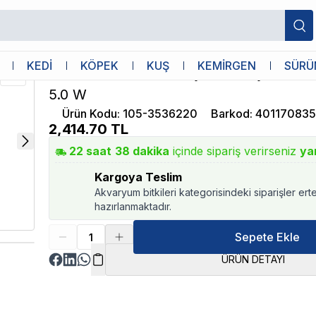
.0 W
Eheim
KEDİ
KÖPEK
KUŞ
KEMİRGEN
SÜRÜ
Eheim Skim 350 Yüzey Temizleyici 350 
5.0 W
Ürün Kodu
:
105-3536220
Barkod
:
40117083
2,414.70
TL
22
saat
38
dakika
içinde sipariş verirseniz
ya
Kargoya Teslim
Akvaryum bitkileri kategorisindeki siparişler ert
hazırlanmaktadır.
Sepete Ekle
ÜRÜN DETAYI