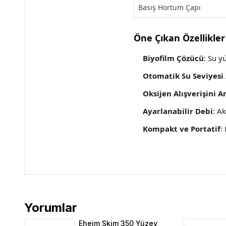
Basış Hortum Çapı
Öne Çıkan Özellikler
Biyofilm Çözücü
: Su y
Otomatik Su Seviyesi 
Oksijen Alışverişini Ar
Ayarlanabilir Debi
: A
Kompakt ve Portatif
:
Yorumlar
Eheim Skim 350 Yüzey Temizleyici 350 Lt 300 L/h 5
Eheim Skim 350 Yüzey