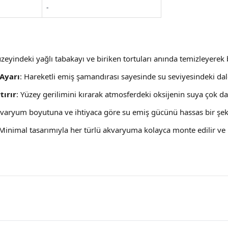
-
üzeyindeki yağlı tabakayı ve biriken tortuları anında temizleyerek b
Ayarı
: Hareketli emiş şamandırası sayesinde su seviyesindeki dal
tırır
: Yüzey gerilimini kırarak atmosferdeki oksijenin suya çok d
kvaryum boyutuna ve ihtiyaca göre su emiş gücünü hassas bir şeki
 Minimal tasarımıyla her türlü akvaryuma kolayca monte edilir ve ih
.0 W Ürün Yorumları