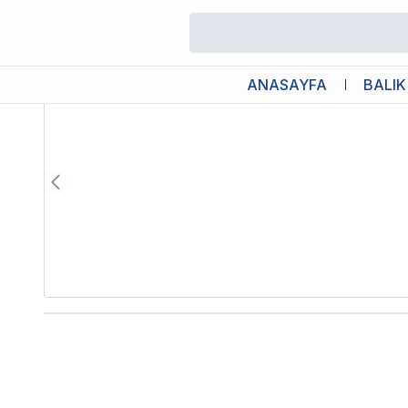
/
İç Filtreler
/
Eheim Skim 350 Yüzey Temizleyici 350 Lt 300 L/h 5
ANASAYFA
BALIK