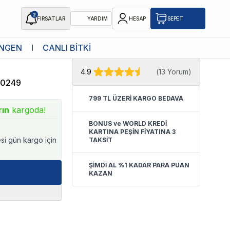
2
FIRSATLAR
YARDIM
HESAP
SEPET
★ Atakan Petshop,
Eheim yetkili
NGEN
CANLI BİTKİ
Lt 300 L/h
satıcısıdır.
4.9
(
13 Yorum
)
50249
799 TL ÜZERİ KARGO BEDAVA
rın
kargoda!
BONUS ve WORLD KREDİ
KARTINA PEŞİN FİYATINA 3
esi gün kargo için
TAKSİT
ŞİMDİ AL %1 KADAR PARA PUAN
KAZAN