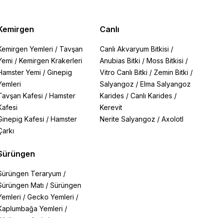
Kemirgen
Canlı
Kemirgen Yemleri
/
Tavşan
Canlı Akvaryum Bitkisi
/
Yemi
/
Kemirgen Krakerleri
Anubias Bitki
/
Moss Bitkisi
/
Hamster Yemi
/
Ginepig
Vitro Canlı Bitki
/
Zemin Bitki
/
Yemleri
Salyangoz
/
Elma Salyangoz
Tavşan Kafesi
/
Hamster
Karides
/
Canlı Karides
/
Kafesi
Kerevit
Ginepig Kafesi
/
Hamster
Nerite Salyangoz
/
Axolotl
Çarkı
Sürüngen
Sürüngen Teraryum
/
Sürüngen Matı
/
Sürüngen
Yemleri
/
Gecko Yemleri
/
Kaplumbağa Yemleri
/