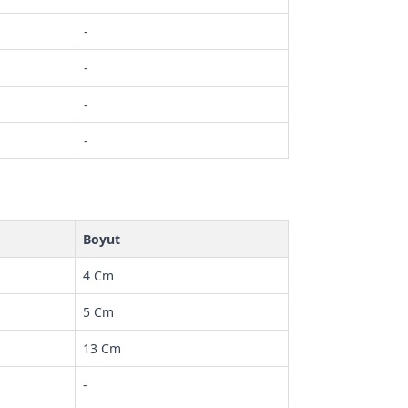
-
-
-
-
Boyut
4 Cm
5 Cm
13 Cm
-