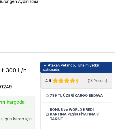
Sürüngen Aydınlatma
★ Atakan Petshop,
Eheim yetkili
Lt 300 L/h
satıcısıdır.
4.9
(
13 Yorum
)
50249
799 TL ÜZERİ KARGO BEDAVA
rın
kargoda!
BONUS ve WORLD KREDİ
KARTINA PEŞİN FİYATINA 3
esi gün kargo için
TAKSİT