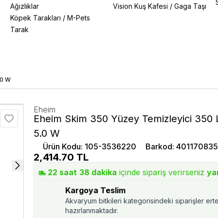
Ağızlıklar
Vision Kuş Kafesi
/
Gaga Taşı
Köpek Tarakları
/
M-Pets
Tarak
.0 W
Eheim
Eheim Skim 350 Yüzey Temizleyici 350 
5.0 W
Ürün Kodu
:
105-3536220
Barkod
:
40117083
2,414.70
TL
22
saat
38
dakika
içinde sipariş verirseniz
ya
Kargoya Teslim
Akvaryum bitkileri kategorisindeki siparişler ert
hazırlanmaktadır.