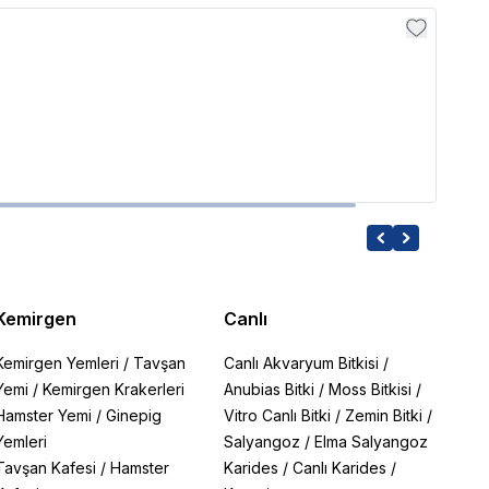
Sobo
Sobo
2,069
Kemirgen
Canlı
Kemirgen Yemleri
/
Tavşan
Canlı Akvaryum Bitkisi
/
Yemi
/
Kemirgen Krakerleri
Anubias Bitki
/
Moss Bitkisi
/
Hamster Yemi
/
Ginepig
Vitro Canlı Bitki
/
Zemin Bitki
/
Yemleri
Salyangoz
/
Elma Salyangoz
Tavşan Kafesi
/
Hamster
Karides
/
Canlı Karides
/