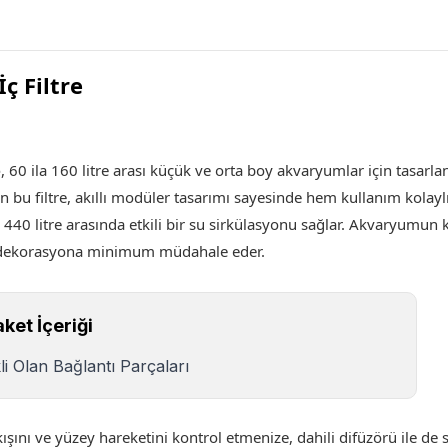
ç Filtre
e
, 60 ila 160 litre arası küçük ve orta boy akvaryumlar için tasarla
ilen bu filtre, akıllı modüler tasarımı sayesinde hem kullanım kol
la 440 litre arasında etkili bir su sirkülasyonu sağlar. Akvaryumun 
a dekorasyona minimum müdahale eder.
ket İçeriği
i Olan Bağlantı Parçaları
 akışını ve yüzey hareketini kontrol etmenize, dahili difüzörü ile 