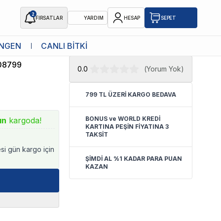
2
FIRSATLAR
YARDIM
HESAP
SEPET
★ Atakan Petshop,
Eheim yetkili
NGEN
CANLI BİTKİ
satıcısıdır.
08799
0.0
(
Yorum Yok
)
799 TL ÜZERİ KARGO BEDAVA
BONUS ve WORLD KREDİ
ın
kargoda!
KARTINA PEŞİN FİYATINA 3
TAKSİT
esi gün kargo için
ŞİMDİ AL %1 KADAR PARA PUAN
KAZAN