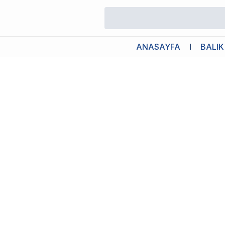
/
İç Filtreler
/
Eheim Aqua 160 İç Filtre
ANASAYFA
BALIK