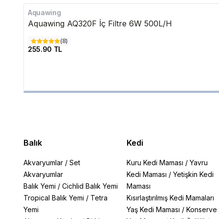
Aquawing
Aquawing AQ320F İç Filtre 6W 500L/H
(
8
)
255.90 TL
Balık
Kedi
Akvaryumlar
/
Set
Kuru Kedi Maması
/
Yavru
Akvaryumlar
Kedi Maması
/
Yetişkin Kedi
Balık Yemi
/
Cichlid Balık Yemi
Maması
Tropical Balık Yemi
/
Tetra
Kısırlaştırılmış Kedi Mamaları
Yemi
Yaş Kedi Maması
/
Konserve