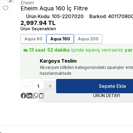
Eheim
Eheim Aqua 160 İç Filtre
Ürün Kodu
:
105-2207020
Barkod
:
40117080
2,997.94
TL
Ürün Seçenekleri
Aqua 60
Aqua 160
Aqua 200
13
saat
52
dakika
içinde sipariş verirseniz
yar
Kargoya Teslim
Akvaryum bitkileri kategorisindeki siparişler ert
hazırlanmaktadır.
Sepete Ekle
ÜRÜN DETAYI