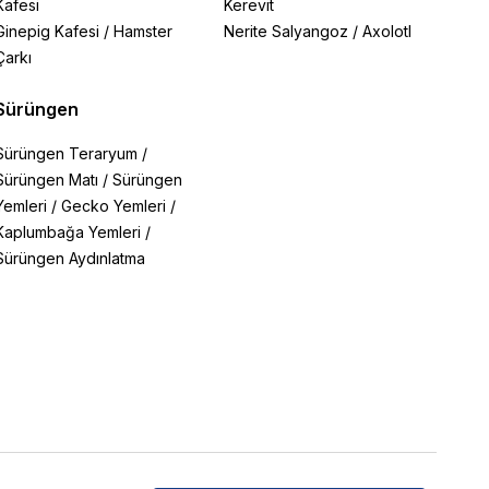
Kafesi
Kerevit
Ginepig Kafesi
/
Hamster
Nerite Salyangoz
/
Axolotl
Çarkı
Sürüngen
Sürüngen Teraryum
/
Sürüngen Matı
/
Sürüngen
Yemleri
/
Gecko Yemleri
/
Kaplumbağa Yemleri
/
Sürüngen Aydınlatma