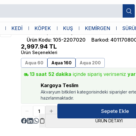
Eheim
KEDİ
KÖPEK
KUŞ
KEMİRGEN
SÜRÜ
Eheim Aqua 160 İç Filtre
Ürün Kodu
:
105-2207020
Barkod
:
40117080
2,997.94
TL
Ürün Seçenekleri
Aqua 60
Aqua 160
Aqua 200
13
saat
52
dakika
içinde sipariş verirseniz
yar
Kargoya Teslim
Akvaryum bitkileri kategorisindeki siparişler ert
hazırlanmaktadır.
Sepete Ekle
ÜRÜN DETAYI