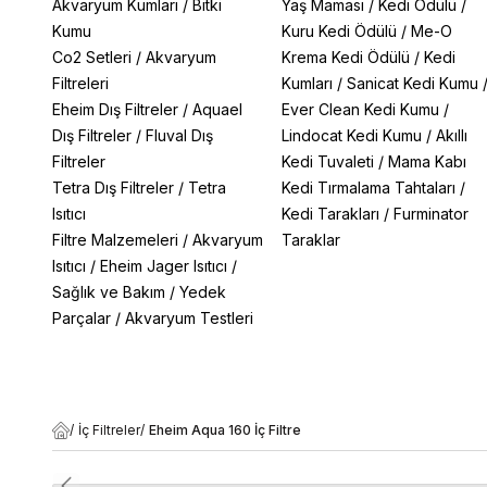
Akvaryum Kumları
/
Bitki
Yaş Maması
/
Kedi Ödülü
/
Kumu
Kuru Kedi Ödülü
/
Me-O
Co2 Setleri
/
Akvaryum
Krema Kedi Ödülü
/
Kedi
Filtreleri
Kumları
/
Sanicat Kedi Kumu
Eheim Dış Filtreler
/
Aquael
Ever Clean Kedi Kumu
/
Dış Filtreler
/
Fluval Dış
Lindocat Kedi Kumu
/
Akıllı
Filtreler
Kedi Tuvaleti
/
Mama Kabı
Tetra Dış Filtreler
/
Tetra
Kedi Tırmalama Tahtaları
/
Isıtıcı
Kedi Tarakları
/
Furminator
Filtre Malzemeleri
/
Akvaryum
Taraklar
Isıtıcı
/
Eheim Jager Isıtıcı
/
Sağlık ve Bakım
/
Yedek
Parçalar
/
Akvaryum Testleri
/
İç Filtreler
/
Eheim Aqua 160 İç Filtre