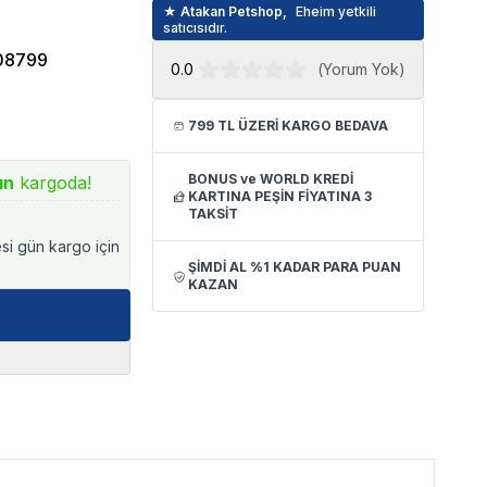
★ Atakan Petshop,
Eheim yetkili
satıcısıdır.
08799
0.0
(
Yorum Yok
)
799 TL ÜZERİ KARGO BEDAVA
BONUS ve WORLD KREDİ
ın
kargoda!
KARTINA PEŞİN FİYATINA 3
TAKSİT
esi gün kargo için
ŞİMDİ AL %1 KADAR PARA PUAN
KAZAN