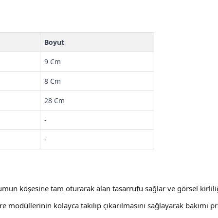
Boyut
9 Cm
8 Cm
28 Cm
-
-
mun köşesine tam oturarak alan tasarrufu sağlar ve görsel kirliliğ
ltre modüllerinin kolayca takılıp çıkarılmasını sağlayarak bakımı prat