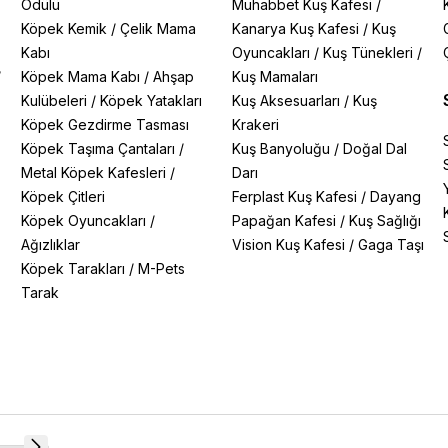
Ödülü
Muhabbet Kuş Kafesi
/
Köpek Kemik
/
Çelik Mama
Kanarya Kuş Kafesi
/
Kuş
Kabı
Oyuncakları
/
Kuş Tünekleri
/
/
Köpek Mama Kabı
/
Ahşap
Kuş Mamaları
Kulübeleri
/
Köpek Yatakları
Kuş Aksesuarları
/
Kuş
Köpek Gezdirme Tasması
Krakeri
Köpek Taşıma Çantaları
/
Kuş Banyoluğu
/
Doğal Dal
Metal Köpek Kafesleri
/
Darı
Köpek Çitleri
Ferplast Kuş Kafesi
/
Dayang
Köpek Oyuncakları
/
Papağan Kafesi
/
Kuş Sağlığı
Ağızlıklar
Vision Kuş Kafesi
/
Gaga Taşı
Köpek Tarakları
/
M-Pets
Tarak