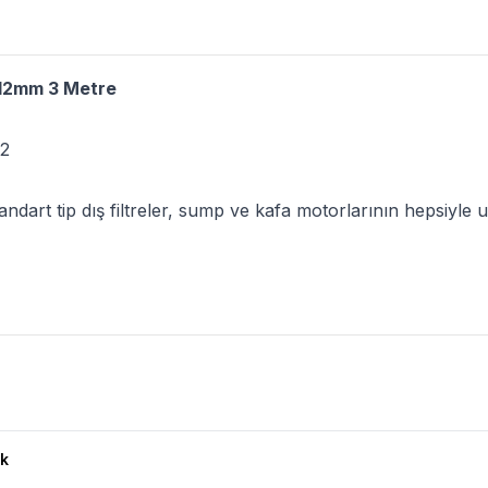
/12mm 3 Metre
12
andart tip dış filtreler, sump ve kafa motorlarının hepsiyl
ı
k