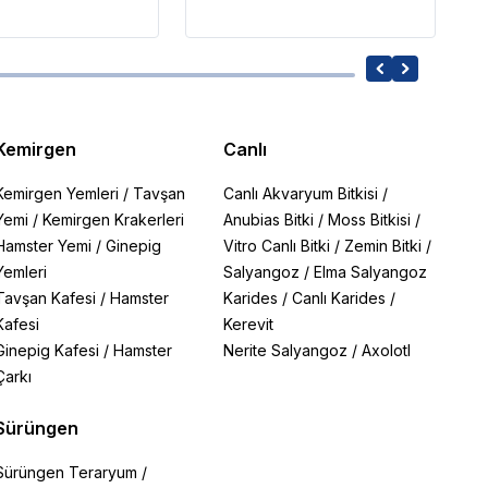
Kemirgen
Canlı
Kemirgen Yemleri
/
Tavşan
Canlı Akvaryum Bitkisi
/
Yemi
/
Kemirgen Krakerleri
Anubias Bitki
/
Moss Bitkisi
/
Hamster Yemi
/
Ginepig
Vitro Canlı Bitki
/
Zemin Bitki
/
Yemleri
Salyangoz
/
Elma Salyangoz
Tavşan Kafesi
/
Hamster
Karides
/
Canlı Karides
/
Kafesi
Kerevit
Ginepig Kafesi
/
Hamster
Nerite Salyangoz
/
Axolotl
Çarkı
Sürüngen
Sürüngen Teraryum
/