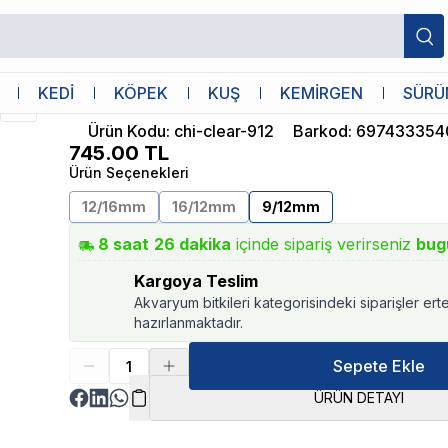
12mm 3 Metre
Chihiros
KEDİ
KÖPEK
KUŞ
KEMİRGEN
SÜRÜ
Chihiros Clear Hose 9/12mm 3 Metre
Ürün Kodu
:
chi-clear-912
Barkod
:
697433354
745.00
TL
Ürün Seçenekleri
12/16mm
16/12mm
9/12mm
8
saat
26
dakika
içinde sipariş verirseniz
bug
Kargoya Teslim
Akvaryum bitkileri kategorisindeki siparişler ert
hazırlanmaktadır.
Sepete Ekle
ÜRÜN DETAYI