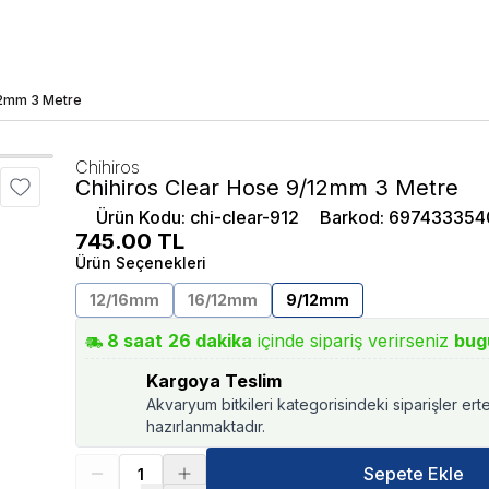
12mm 3 Metre
Chihiros
Chihiros Clear Hose 9/12mm 3 Metre
Ürün Kodu
:
chi-clear-912
Barkod
:
697433354
745.00
TL
Ürün Seçenekleri
12/16mm
16/12mm
9/12mm
8
saat
26
dakika
içinde sipariş verirseniz
bug
Kargoya Teslim
Akvaryum bitkileri kategorisindeki siparişler ert
hazırlanmaktadır.
Sepete Ekle