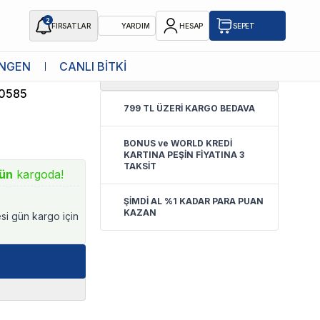
2
FIRSATLAR
YARDIM
HESAP
SEPET
NGEN
CANLI BİTKİ
0.0
(
Yorum Yok
)
0585
799 TL ÜZERİ KARGO BEDAVA
BONUS ve WORLD KREDİ
KARTINA PEŞİN FİYATINA 3
TAKSİT
ün
kargoda!
ŞİMDİ AL %1 KADAR PARA PUAN
KAZAN
esi gün kargo için