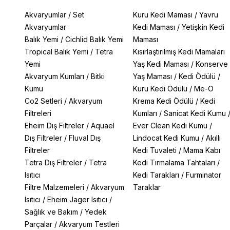
Akvaryumlar
/
Set
Kuru Kedi Maması
/
Yavru
Akvaryumlar
Kedi Maması
/
Yetişkin Kedi
Balık Yemi
/
Cichlid Balık Yemi
Maması
Tropical Balık Yemi
/
Tetra
Kısırlaştırılmış Kedi Mamaları
Yemi
Yaş Kedi Maması
/
Konserve
Akvaryum Kumları
/
Bitki
Yaş Maması
/
Kedi Ödülü
/
Kumu
Kuru Kedi Ödülü
/
Me-O
Co2 Setleri
/
Akvaryum
Krema Kedi Ödülü
/
Kedi
Filtreleri
Kumları
/
Sanicat Kedi Kumu
Eheim Dış Filtreler
/
Aquael
Ever Clean Kedi Kumu
/
Dış Filtreler
/
Fluval Dış
Lindocat Kedi Kumu
/
Akıllı
Filtreler
Kedi Tuvaleti
/
Mama Kabı
Tetra Dış Filtreler
/
Tetra
Kedi Tırmalama Tahtaları
/
Isıtıcı
Kedi Tarakları
/
Furminator
Filtre Malzemeleri
/
Akvaryum
Taraklar
Isıtıcı
/
Eheim Jager Isıtıcı
/
Sağlık ve Bakım
/
Yedek
Parçalar
/
Akvaryum Testleri