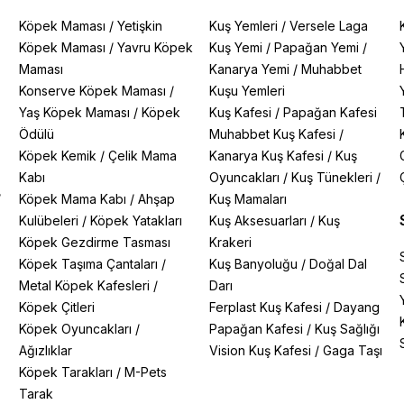
Köpek Maması
/
Yetişkin
Kuş Yemleri
/
Versele Laga
Köpek Maması
/
Yavru Köpek
Kuş Yemi
/
Papağan Yemi
/
Maması
Kanarya Yemi
/
Muhabbet
Konserve Köpek Maması
/
Kuşu Yemleri
Yaş Köpek Maması
/
Köpek
Kuş Kafesi
/
Papağan Kafesi
Ödülü
Muhabbet Kuş Kafesi
/
Köpek Kemik
/
Çelik Mama
Kanarya Kuş Kafesi
/
Kuş
Kabı
Oyuncakları
/
Kuş Tünekleri
/
/
Köpek Mama Kabı
/
Ahşap
Kuş Mamaları
Kulübeleri
/
Köpek Yatakları
Kuş Aksesuarları
/
Kuş
Köpek Gezdirme Tasması
Krakeri
Köpek Taşıma Çantaları
/
Kuş Banyoluğu
/
Doğal Dal
Metal Köpek Kafesleri
/
Darı
Köpek Çitleri
Ferplast Kuş Kafesi
/
Dayang
Köpek Oyuncakları
/
Papağan Kafesi
/
Kuş Sağlığı
Ağızlıklar
Vision Kuş Kafesi
/
Gaga Taşı
Köpek Tarakları
/
M-Pets
Tarak