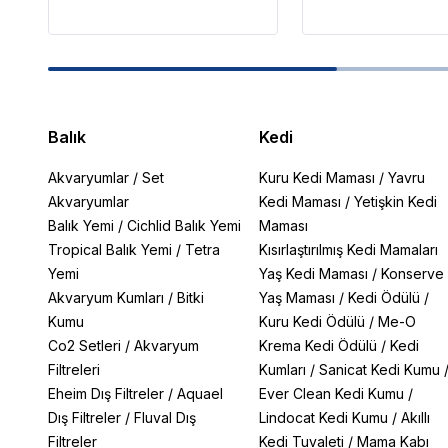
Balık
Kedi
Akvaryumlar
/
Set
Kuru Kedi Maması
/
Yavru
Akvaryumlar
Kedi Maması
/
Yetişkin Kedi
Balık Yemi
/
Cichlid Balık Yemi
Maması
Tropical Balık Yemi
/
Tetra
Kısırlaştırılmış Kedi Mamaları
Yemi
Yaş Kedi Maması
/
Konserve
Akvaryum Kumları
/
Bitki
Yaş Maması
/
Kedi Ödülü
/
Kumu
Kuru Kedi Ödülü
/
Me-O
Co2 Setleri
/
Akvaryum
Krema Kedi Ödülü
/
Kedi
Filtreleri
Kumları
/
Sanicat Kedi Kumu
Eheim Dış Filtreler
/
Aquael
Ever Clean Kedi Kumu
/
Dış Filtreler
/
Fluval Dış
Lindocat Kedi Kumu
/
Akıllı
Filtreler
Kedi Tuvaleti
/
Mama Kabı