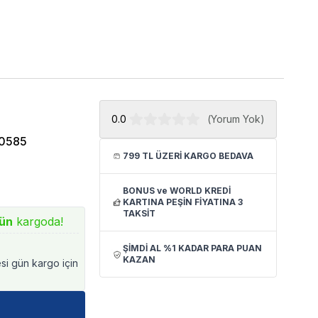
0.0
(
Yorum Yok
)
0585
799 TL ÜZERİ KARGO BEDAVA
BONUS ve WORLD KREDİ
KARTINA PEŞİN FİYATINA 3
TAKSİT
ün
kargoda!
ŞİMDİ AL %1 KADAR PARA PUAN
KAZAN
esi gün kargo için