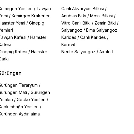
Kemirgen Yemleri
/
Tavşan
Canlı Akvaryum Bitkisi
/
Yemi
/
Kemirgen Krakerleri
Anubias Bitki
/
Moss Bitkisi
/
Hamster Yemi
/
Ginepig
Vitro Canlı Bitki
/
Zemin Bitki
/
Yemleri
Salyangoz
/
Elma Salyangoz
Tavşan Kafesi
/
Hamster
Karides
/
Canlı Karides
/
Kafesi
Kerevit
Ginepig Kafesi
/
Hamster
Nerite Salyangoz
/
Axolotl
Çarkı
Sürüngen
Sürüngen Teraryum
/
Sürüngen Matı
/
Sürüngen
Yemleri
/
Gecko Yemleri
/
Kaplumbağa Yemleri
/
Sürüngen Aydınlatma