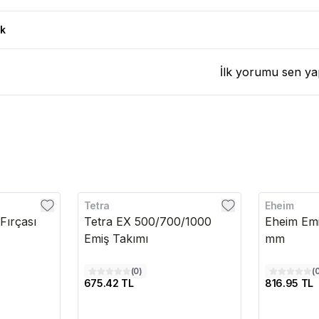
ı
k
İlk yorumu sen ya
Tetra
Eheim
Fırçası
Tetra EX 500/700/1000
Eheim Emi
Emiş Takımı
mm
(
0
)
(
675.42 TL
816.95 TL