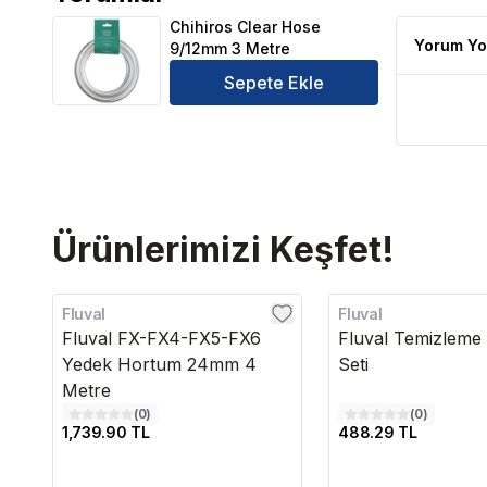
Chihiros Clear Hose 9/12mm 3 Metre Ürün Yorumlar
Chihiros Clear Hose
Yorum Yo
9/12mm 3 Metre
Sepete Ekle
Ürünlerimizi Keşfet!
Fluval
Fluval
Fluval FX-FX4-FX5-FX6
Fluval Temizleme 
Yedek Hortum 24mm 4
Seti
Metre
(
0
)
(
0
)
1,739.90 TL
488.29 TL