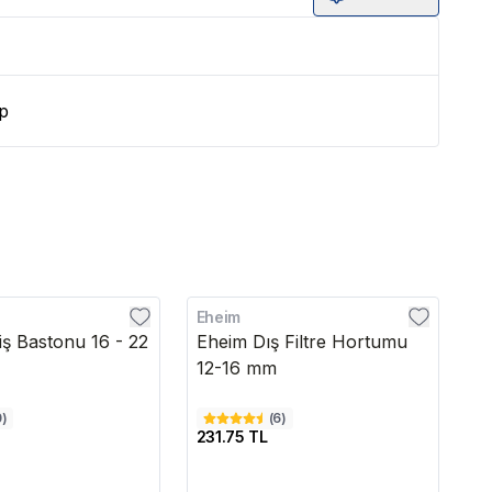
p
Eheim
Di
ş Bastonu 16 - 22
Eheim Dış Filtre Hortumu
H
12-16 mm
0
)
(
6
)
231.75 TL
6