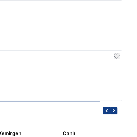
Fluva
Fluva
488.
Kemirgen
Canlı