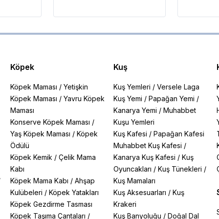
Köpek
Kuş
Köpek Maması
/
Yetişkin
Kuş Yemleri
/
Versele Laga
Köpek Maması
/
Yavru Köpek
Kuş Yemi
/
Papağan Yemi
/
Maması
Kanarya Yemi
/
Muhabbet
Konserve Köpek Maması
/
Kuşu Yemleri
Yaş Köpek Maması
/
Köpek
Kuş Kafesi
/
Papağan Kafesi
Ödülü
Muhabbet Kuş Kafesi
/
Köpek Kemik
/
Çelik Mama
Kanarya Kuş Kafesi
/
Kuş
Kabı
Oyuncakları
/
Kuş Tünekleri
/
/
Köpek Mama Kabı
/
Ahşap
Kuş Mamaları
Kulübeleri
/
Köpek Yatakları
Kuş Aksesuarları
/
Kuş
Köpek Gezdirme Tasması
Krakeri
Köpek Taşıma Çantaları
/
Kuş Banyoluğu
/
Doğal Dal