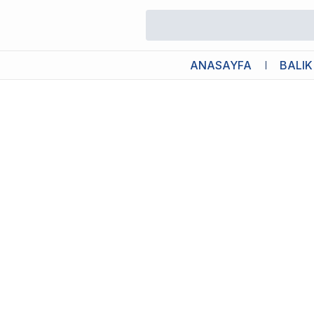
/
Akvaryum Hortum ve Bağlantı Parçaları
/
Chihiros Clear Hose 9/
ANASAYFA
BALIK