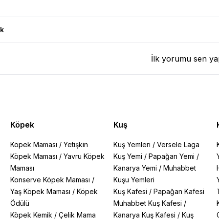
2-16 ve 16-22mm Ürün Yorumları
k
İlk yorumu sen ya
Köpek
Kuş
Köpek Maması
/
Yetişkin
Kuş Yemleri
/
Versele Laga
Köpek Maması
/
Yavru Köpek
Kuş Yemi
/
Papağan Yemi
/
Maması
Kanarya Yemi
/
Muhabbet
Konserve Köpek Maması
/
Kuşu Yemleri
Yaş Köpek Maması
/
Köpek
Kuş Kafesi
/
Papağan Kafesi
Ödülü
Muhabbet Kuş Kafesi
/
Köpek Kemik
/
Çelik Mama
Kanarya Kuş Kafesi
/
Kuş