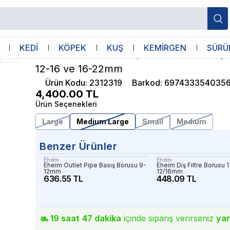
 ML Metal Emiş Basış Seti 12-16 ve 16-22mm
Chihiros
KEDİ
KÖPEK
KUŞ
KEMİRGEN
SÜRÜ
Chihiros Metal Jet Pipe ML Metal Emiş B
12-16 ve 16-22mm
Ürün Kodu
:
2312319
Barkod
:
697433354035
4,400.00
TL
Ürün Seçenekleri
Large
Medium Large
Small
Medium
Benzer Ürünler
Eheim
Eheim
Eheim Outlet Pipe Basış Borusu 9-
Eheim Dış Filtre Borusu 
12mm
12/16mm
636.55 TL
448.09 TL
19
saat
47
dakika
içinde sipariş verirseniz
yar