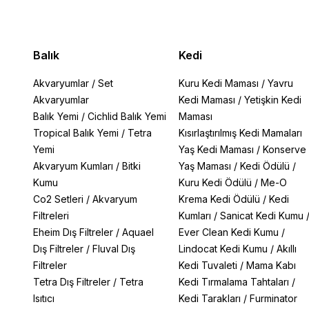
Balık
Kedi
Akvaryumlar
/
Set
Kuru Kedi Maması
/
Yavru
Akvaryumlar
Kedi Maması
/
Yetişkin Kedi
Balık Yemi
/
Cichlid Balık Yemi
Maması
Tropical Balık Yemi
/
Tetra
Kısırlaştırılmış Kedi Mamaları
Yemi
Yaş Kedi Maması
/
Konserve
Akvaryum Kumları
/
Bitki
Yaş Maması
/
Kedi Ödülü
/
Kumu
Kuru Kedi Ödülü
/
Me-O
Co2 Setleri
/
Akvaryum
Krema Kedi Ödülü
/
Kedi
Filtreleri
Kumları
/
Sanicat Kedi Kumu
Eheim Dış Filtreler
/
Aquael
Ever Clean Kedi Kumu
/
Dış Filtreler
/
Fluval Dış
Lindocat Kedi Kumu
/
Akıllı
Filtreler
Kedi Tuvaleti
/
Mama Kabı
Tetra Dış Filtreler
/
Tetra
Kedi Tırmalama Tahtaları
/
Isıtıcı
Kedi Tarakları
/
Furminator