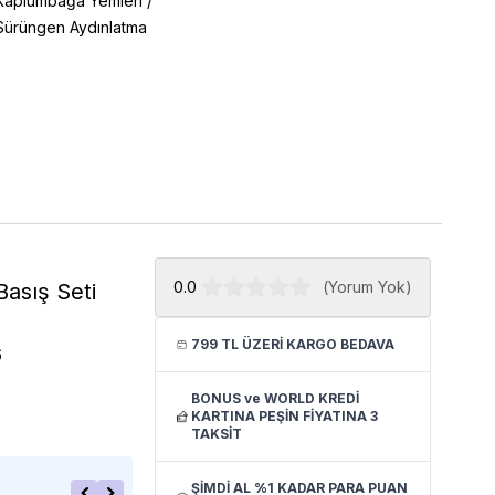
Kaplumbağa Yemleri
/
Sürüngen Aydınlatma
0.0
(
Yorum Yok
)
asış Seti
799 TL ÜZERİ KARGO BEDAVA
6
BONUS ve WORLD KREDİ
KARTINA PEŞİN FİYATINA 3
TAKSİT
ŞİMDİ AL %1 KADAR PARA PUAN