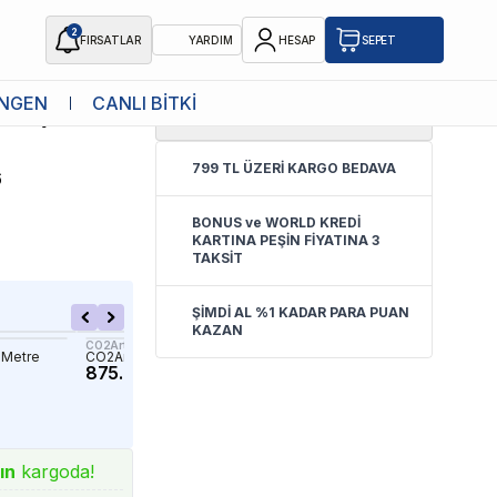
2
FIRSATLAR
YARDIM
HESAP
SEPET
NGEN
CANLI BİTKİ
0.0
(
Yorum Yok
)
asış Seti
799 TL ÜZERİ KARGO BEDAVA
6
BONUS ve WORLD KREDİ
KARTINA PEŞİN FİYATINA 3
TAKSİT
ŞİMDİ AL %1 KADAR PARA PUAN
KAZAN
CO2Art
Diğer
1 Metre
CO2Art Siyah Hortum 6 Metre
Sert Co2 Hortumu 1 Metre
875.00 TL
24.90 TL
ın
kargoda!