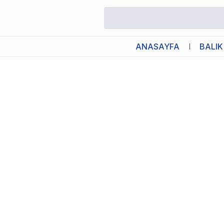
/
Akvaryum Hortum ve Bağlantı Parçaları
/
Chihiros Metal Jet Pipe
ANASAYFA
BALIK