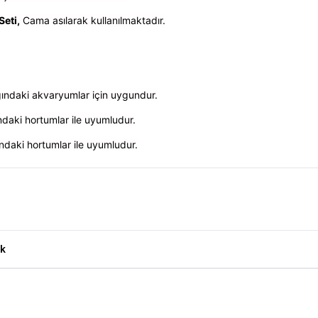
Seti
,
Cama asılarak kullanılmaktadır.
ğındaki akvaryumlar için uygundur.
daki hortumlar ile uyumludur.
ndaki hortumlar ile uyumludur.
2-16 ve 16-22mm Ürün Yorumları
k