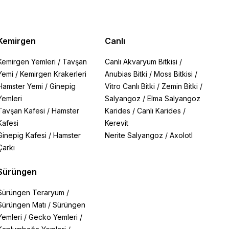
Kemirgen
Canlı
Kemirgen Yemleri
/
Tavşan
Canlı Akvaryum Bitkisi
/
Yemi
/
Kemirgen Krakerleri
Anubias Bitki
/
Moss Bitkisi
/
Hamster Yemi
/
Ginepig
Vitro Canlı Bitki
/
Zemin Bitki
/
Yemleri
Salyangoz
/
Elma Salyangoz
Tavşan Kafesi
/
Hamster
Karides
/
Canlı Karides
/
Kafesi
Kerevit
Ginepig Kafesi
/
Hamster
Nerite Salyangoz
/
Axolotl
Çarkı
Sürüngen
Sürüngen Teraryum
/
Sürüngen Matı
/
Sürüngen
Yemleri
/
Gecko Yemleri
/