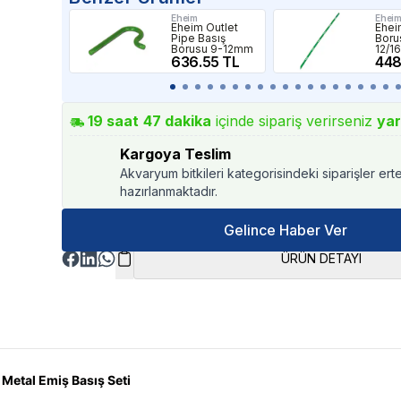
Eheim
Ehei
Eheim Outlet
Eheim
Pipe Basış
Boru
Borusu 9-12mm
12/
636.55 TL
448
19
saat
47
dakika
içinde sipariş verirseniz
yar
Kargoya Teslim
Akvaryum bitkileri kategorisindeki siparişler ert
hazırlanmaktadır.
Gelince Haber Ver
ÜRÜN DETAYI
 Metal Emiş Basış Seti