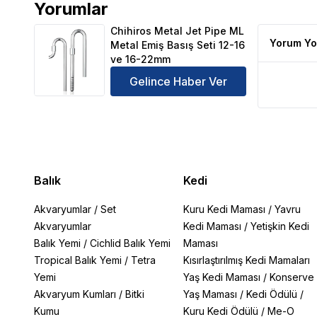
Yorumlar
Chihiros Metal Jet Pipe ML Metal Emiş Basış Seti 1
Chihiros Metal Jet Pipe ML
Yorum Yo
Metal Emiş Basış Seti 12-16
ve 16-22mm
Gelince Haber Ver
Balık
Kedi
Akvaryumlar
/
Set
Kuru Kedi Maması
/
Yavru
Akvaryumlar
Kedi Maması
/
Yetişkin Kedi
Balık Yemi
/
Cichlid Balık Yemi
Maması
Tropical Balık Yemi
/
Tetra
Kısırlaştırılmış Kedi Mamaları
Yemi
Yaş Kedi Maması
/
Konserve
Akvaryum Kumları
/
Bitki
Yaş Maması
/
Kedi Ödülü
/
Kumu
Kuru Kedi Ödülü
/
Me-O