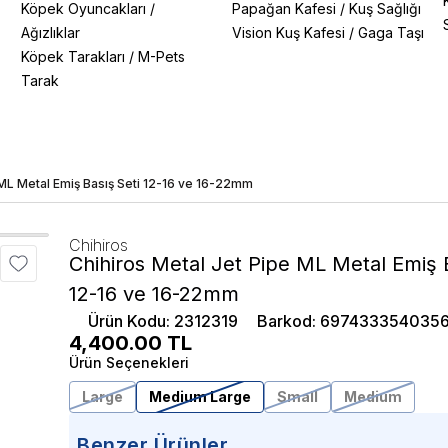
Köpek Oyuncakları
/
Papağan Kafesi
/
Kuş Sağlığı
Ağızlıklar
Vision Kuş Kafesi
/
Gaga Taşı
Köpek Tarakları
/
M-Pets
Tarak
 ML Metal Emiş Basış Seti 12-16 ve 16-22mm
Chihiros
Chihiros Metal Jet Pipe ML Metal Emiş B
12-16 ve 16-22mm
Ürün Kodu
:
2312319
Barkod
:
697433354035
4,400.00
TL
Ürün Seçenekleri
Large
Medium Large
Small
Medium
Benzer Ürünler