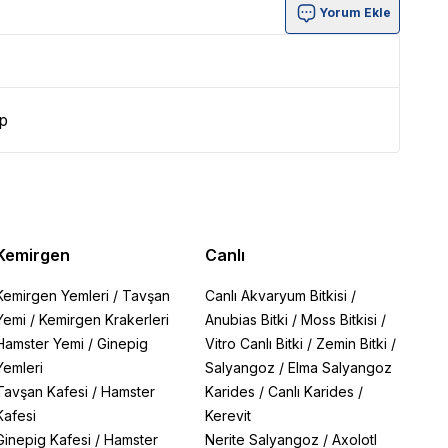
Yorum Ekle
p
Kemirgen
Canlı
Kemirgen Yemleri
/
Tavşan
Canlı Akvaryum Bitkisi
/
Yemi
/
Kemirgen Krakerleri
Anubias Bitki
/
Moss Bitkisi
/
Hamster Yemi
/
Ginepig
Vitro Canlı Bitki
/
Zemin Bitki
/
Yemleri
Salyangoz
/
Elma Salyangoz
Tavşan Kafesi
/
Hamster
Karides
/
Canlı Karides
/
Kafesi
Kerevit
Ginepig Kafesi
/
Hamster
Nerite Salyangoz
/
Axolotl