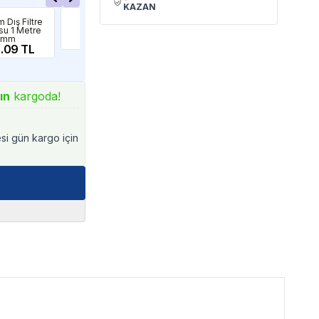
KAZAN
m
CO2Art
Diğe
 Dış Filtre
CO2Art Siyah
Ser
su 1 Metre
Hortum 6 Metre
Hor
16mm
875.00 TL
24
.09 TL
ın
kargoda!
esi gün kargo için