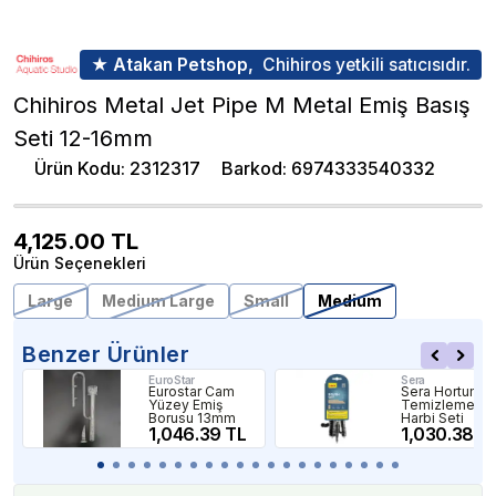
★ Atakan Petshop,
Chihiros yetkili satıcısıdır.
Chihiros Metal Jet Pipe M Metal Emiş Basış
Seti 12-16mm
Ürün Kodu
:
2312317
Barkod
:
6974333540332
4,125.00
TL
Ürün Seçenekleri
Large
Medium Large
Small
Medium
Benzer Ürünler
EuroStar
Sera
Eurostar Cam
Sera Hortum
Yüzey Emiş
Temizleme
Borusu 13mm
Harbi Seti
1,046.39 TL
1,030.38 T