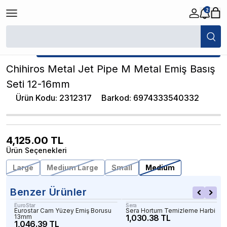
2
/
Akvaryum Hortum ve Bağlantı Parçaları
/
Chihiros Metal Jet Pipe M Met
★ Atakan Petshop,
Chihiros yetkili satıcısıdır.
Chihiros Metal Jet Pipe M Metal Emiş Basış
Seti 12-16mm
Ürün Kodu
:
2312317
Barkod
:
6974333540332
4,125.00
TL
Ürün Seçenekleri
Large
Medium Large
Small
Medium
Benzer Ürünler
EuroStar
Sera
Eurostar Cam Yüzey Emiş Borusu
Sera Hortum Temizleme Harbi Set
13mm
1,030.38 TL
1,046.39 TL