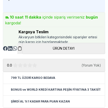
10
saat
11
dakika
içinde sipariş verirseniz
bugün
kargoda!
Kargoya Teslim
Akvaryum bitkileri kategorisindeki siparişler ertesi
gün kargo için hazırlanmaktadır.
ÜRÜN DETAYI
0.0
(
Yorum Yok
)
799 TL ÜZERİ KARGO BEDAVA
BONUS ve WORLD KREDİ KARTINA PEŞİN FİYATINA 3 TAKSİT
ŞİMDİ AL %1 KADAR PARA PUAN KAZAN