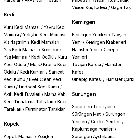
Vision Kuş Kafesi
/
Gaga Taşı
Kedi
Kemirgen
Kuru Kedi Maması
/
Yavru Kedi
Maması
/
Yetişkin Kedi Maması
Kemirgen Yemleri
/
Tavşan
Kısırlaştırılmış Kedi Mamaları
Yemi
/
Kemirgen Krakerleri
Yaş Kedi Maması
/
Konserve
Hamster Yemi
/
Ginepig
Yaş Maması
/
Kedi Ödülü
/
Kuru
Yemleri
Kedi Ödülü
/
Me-O Krema Kedi
Tavşan Kafesi
/
Hamster
Ödülü
/
Kedi Kumları
/
Sanicat
Kafesi
Kedi Kumu
/
Ever Clean Kedi
Ginepig Kafesi
/
Hamster Çarkı
Kumu
/
Lindocat Kedi Kumu
/
Sürüngen
Akıllı Kedi Tuvaleti
/
Mama Kabı
Kedi Tırmalama Tahtaları
/
Kedi
Sürüngen Teraryum
/
Tarakları
/
Furminator Taraklar
Sürüngen Matı
/
Sürüngen
Yemleri
/
Gecko Yemleri
/
Köpek
Kaplumbağa Yemleri
/
Köpek Maması
/
Yetişkin
Sürüngen Aydınlatma