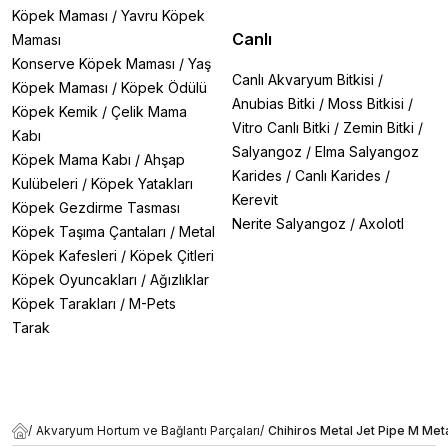
Köpek Maması
/
Yavru Köpek
Canlı
Maması
Konserve Köpek Maması
/
Yaş
Canlı Akvaryum Bitkisi
/
Köpek Maması
/
Köpek Ödülü
Anubias Bitki
/
Moss Bitkisi
/
Köpek Kemik
/
Çelik Mama
Vitro Canlı Bitki
/
Zemin Bitki
/
Kabı
Salyangoz
/
Elma Salyangoz
Köpek Mama Kabı
/
Ahşap
Karides
/
Canlı Karides
/
Kulübeleri
/
Köpek Yatakları
Kerevit
Köpek Gezdirme Tasması
Nerite Salyangoz
/
Axolotl
Köpek Taşıma Çantaları
/
Metal
Köpek Kafesleri
/
Köpek Çitleri
Köpek Oyuncakları
/
Ağızlıklar
Köpek Tarakları
/
M-Pets
Tarak
/
Akvaryum Hortum ve Bağlantı Parçaları
/
Chihiros Metal Jet Pipe M Met