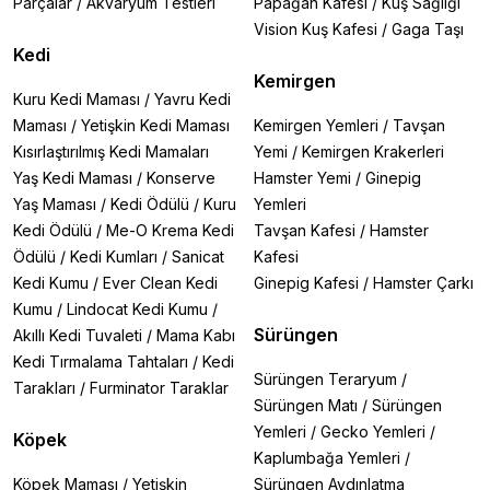
Parçalar
/
Akvaryum Testleri
Papağan Kafesi
/
Kuş Sağlığı
Vision Kuş Kafesi
/
Gaga Taşı
Kedi
Kemirgen
Kuru Kedi Maması
/
Yavru Kedi
Maması
/
Yetişkin Kedi Maması
Kemirgen Yemleri
/
Tavşan
Kısırlaştırılmış Kedi Mamaları
Yemi
/
Kemirgen Krakerleri
Yaş Kedi Maması
/
Konserve
Hamster Yemi
/
Ginepig
Yaş Maması
/
Kedi Ödülü
/
Kuru
Yemleri
Kedi Ödülü
/
Me-O Krema Kedi
Tavşan Kafesi
/
Hamster
Ödülü
/
Kedi Kumları
/
Sanicat
Kafesi
Kedi Kumu
/
Ever Clean Kedi
Ginepig Kafesi
/
Hamster Çarkı
Kumu
/
Lindocat Kedi Kumu
/
Sürüngen
Akıllı Kedi Tuvaleti
/
Mama Kabı
Kedi Tırmalama Tahtaları
/
Kedi
Sürüngen Teraryum
/
Tarakları
/
Furminator Taraklar
Sürüngen Matı
/
Sürüngen
Yemleri
/
Gecko Yemleri
/
Köpek
Kaplumbağa Yemleri
/
Köpek Maması
/
Yetişkin
Sürüngen Aydınlatma