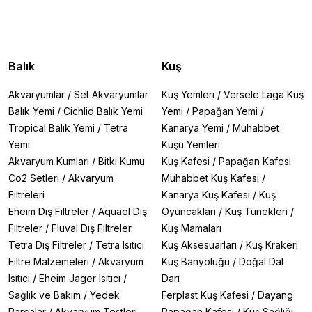
Balık
Kuş
Akvaryumlar
/
Set Akvaryumlar
Kuş Yemleri
/
Versele Laga Kuş
Balık Yemi
/
Cichlid Balık Yemi
Yemi
/
Papağan Yemi
/
Tropical Balık Yemi
/
Tetra
Kanarya Yemi
/
Muhabbet
Yemi
Kuşu Yemleri
Akvaryum Kumları
/
Bitki Kumu
Kuş Kafesi
/
Papağan Kafesi
Co2 Setleri
/
Akvaryum
Muhabbet Kuş Kafesi
/
Filtreleri
Kanarya Kuş Kafesi
/
Kuş
Eheim Dış Filtreler
/
Aquael Dış
Oyuncakları
/
Kuş Tünekleri
/
Filtreler
/
Fluval Dış Filtreler
Kuş Mamaları
Tetra Dış Filtreler
/
Tetra Isıtıcı
Kuş Aksesuarları
/
Kuş Krakeri
Filtre Malzemeleri
/
Akvaryum
Kuş Banyoluğu
/
Doğal Dal
Isıtıcı
/
Eheim Jager Isıtıcı
/
Darı
Sağlık ve Bakım
/
Yedek
Ferplast Kuş Kafesi
/
Dayang
Parçalar
/
Akvaryum Testleri
Papağan Kafesi
/
Kuş Sağlığı