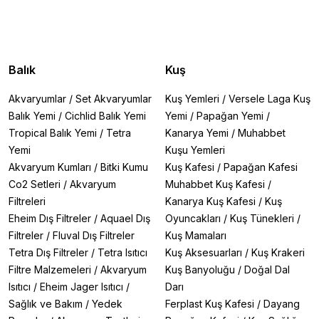
Balık
Kuş
Akvaryumlar
/
Set Akvaryumlar
Kuş Yemleri
/
Versele Laga Kuş
Balık Yemi
/
Cichlid Balık Yemi
Yemi
/
Papağan Yemi
/
Tropical Balık Yemi
/
Tetra
Kanarya Yemi
/
Muhabbet
Yemi
Kuşu Yemleri
Akvaryum Kumları
/
Bitki Kumu
Kuş Kafesi
/
Papağan Kafesi
Co2 Setleri
/
Akvaryum
Muhabbet Kuş Kafesi
/
Filtreleri
Kanarya Kuş Kafesi
/
Kuş
Eheim Dış Filtreler
/
Aquael Dış
Oyuncakları
/
Kuş Tünekleri
/
Filtreler
/
Fluval Dış Filtreler
Kuş Mamaları
Tetra Dış Filtreler
/
Tetra Isıtıcı
Kuş Aksesuarları
/
Kuş Krakeri
Filtre Malzemeleri
/
Akvaryum
Kuş Banyoluğu
/
Doğal Dal
Isıtıcı
/
Eheim Jager Isıtıcı
/
Darı
Sağlık ve Bakım
/
Yedek
Ferplast Kuş Kafesi
/
Dayang