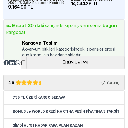
2500L/S 3,8M Bluetooth Kontrollü
14,044.28 TL
9,164.90 TL
9
saat
30
dakika
içinde sipariş verirseniz
bugün
kargoda!
Kargoya Teslim
Akvaryum bitkileri kategorisindeki siparişler ertesi
gün kargo için hazırlanmaktadır.
ÜRÜN DETAYI
4.6
(
7 Yorum
)
799 TL ÜZERİ KARGO BEDAVA
BONUS ve WORLD KREDİ KARTINA PEŞİN FİYATINA 3 TAKSİT
ŞİMDİ AL %1 KADAR PARA PUAN KAZAN