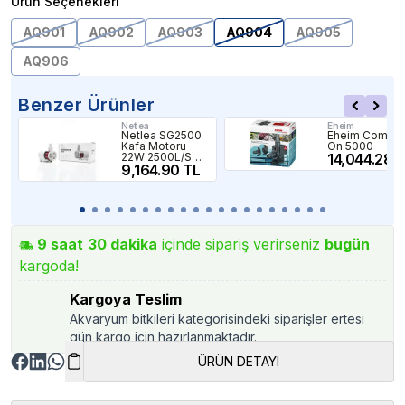
Ürün Seçenekleri
AQ901
AQ902
AQ903
AQ904
AQ905
AQ906
Benzer Ürünler
Netlea
Eheim
Netlea SG2500
Eheim Compac
Kafa Motoru
On 5000
22W 2500L/S
14,044.28 
3,8M Bluetooth
9,164.90 TL
Kontrollü
9
saat
30
dakika
içinde sipariş verirseniz
bugün
kargoda!
Kargoya Teslim
Akvaryum bitkileri kategorisindeki siparişler ertesi
gün kargo için hazırlanmaktadır.
ÜRÜN DETAYI