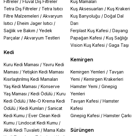
Filtreler
/
Fluval Dış Filtreler
Kuş Mamaları
Tetra Dış Filtreler
/
Tetra Isıtıcı
Kuş Aksesuarları
/
Kuş Krakeri
Filtre Malzemeleri
/
Akvaryum
Kuş Banyoluğu
/
Doğal Dal
Isıtıcı
/
Eheim Jager Isıtıcı
/
Darı
Sağlık ve Bakım
/
Yedek
Ferplast Kuş Kafesi
/
Dayang
Parçalar
/
Akvaryum Testleri
Papağan Kafesi
/
Kuş Sağlığı
Vision Kuş Kafesi
/
Gaga Taşı
Kedi
Kemirgen
Kuru Kedi Maması
/
Yavru Kedi
Maması
/
Yetişkin Kedi Maması
Kemirgen Yemleri
/
Tavşan
Kısırlaştırılmış Kedi Mamaları
Yemi
/
Kemirgen Krakerleri
Yaş Kedi Maması
/
Konserve
Hamster Yemi
/
Ginepig
Yaş Maması
/
Kedi Ödülü
/
Kuru
Yemleri
Kedi Ödülü
/
Me-O Krema Kedi
Tavşan Kafesi
/
Hamster
Ödülü
/
Kedi Kumları
/
Sanicat
Kafesi
Kedi Kumu
/
Ever Clean Kedi
Ginepig Kafesi
/
Hamster Çarkı
Kumu
/
Lindocat Kedi Kumu
/
Sürüngen
Akıllı Kedi Tuvaleti
/
Mama Kabı