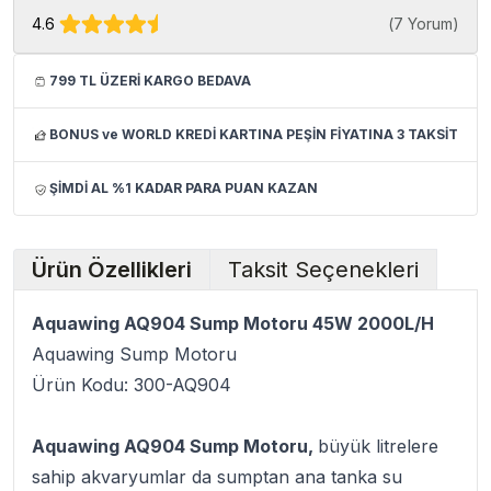
4.6
(
7 Yorum
)
799 TL ÜZERİ KARGO BEDAVA
BONUS ve WORLD KREDİ KARTINA PEŞİN FİYATINA 3 TAKSİT
ŞİMDİ AL %1 KADAR PARA PUAN KAZAN
Ürün Özellikleri
Taksit Seçenekleri
Aquawing AQ904 Sump Motoru 45W 2000L/H
Aquawing Sump Motoru
Ürün Kodu: 300-AQ904
Aquawing AQ904 Sump Motoru,
büyük litrelere
sahip akvaryumlar da sumptan ana tanka su