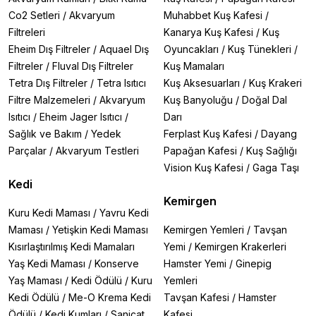
Co2 Setleri
/
Akvaryum
Muhabbet Kuş Kafesi
/
Filtreleri
Kanarya Kuş Kafesi
/
Kuş
Eheim Dış Filtreler
/
Aquael Dış
Oyuncakları
/
Kuş Tünekleri
/
Filtreler
/
Fluval Dış Filtreler
Kuş Mamaları
Tetra Dış Filtreler
/
Tetra Isıtıcı
Kuş Aksesuarları
/
Kuş Krakeri
Filtre Malzemeleri
/
Akvaryum
Kuş Banyoluğu
/
Doğal Dal
Isıtıcı
/
Eheim Jager Isıtıcı
/
Darı
Sağlık ve Bakım
/
Yedek
Ferplast Kuş Kafesi
/
Dayang
Parçalar
/
Akvaryum Testleri
Papağan Kafesi
/
Kuş Sağlığı
Vision Kuş Kafesi
/
Gaga Taşı
Kedi
Kemirgen
Kuru Kedi Maması
/
Yavru Kedi
Maması
/
Yetişkin Kedi Maması
Kemirgen Yemleri
/
Tavşan
Kısırlaştırılmış Kedi Mamaları
Yemi
/
Kemirgen Krakerleri
Yaş Kedi Maması
/
Konserve
Hamster Yemi
/
Ginepig
Yaş Maması
/
Kedi Ödülü
/
Kuru
Yemleri
Kedi Ödülü
/
Me-O Krema Kedi
Tavşan Kafesi
/
Hamster
Ödülü
/
Kedi Kumları
/
Sanicat
Kafesi