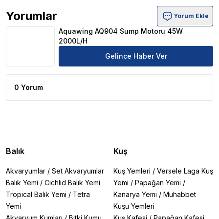
Yorumlar
Yorum Ekle
Aquawing AQ904 Sump Motoru 45W 2000L/H Ürün Yor
Aquawing AQ904 Sump Motoru 45W
2000L/H
Gelince Haber Ver
0 Yorum
Balık
Kuş
Akvaryumlar
/
Set Akvaryumlar
Kuş Yemleri
/
Versele Laga Kuş
Balık Yemi
/
Cichlid Balık Yemi
Yemi
/
Papağan Yemi
/
Tropical Balık Yemi
/
Tetra
Kanarya Yemi
/
Muhabbet
Yemi
Kuşu Yemleri
Akvaryum Kumları
/
Bitki Kumu
Kuş Kafesi
/
Papağan Kafesi