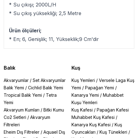
* Su çıkışı; 2000L/H
* Su çıkış yüksekliği; 2,5 Metre
Ürün ölçüleri;
* En; 6, Genişlik; 11, Yükseklik;9 Cm'dir
Balık
Kuş
Akvaryumlar
/
Set Akvaryumlar
Kuş Yemleri
/
Versele Laga Kuş
Balık Yemi
/
Cichlid Balık Yemi
Yemi
/
Papağan Yemi
/
Tropical Balık Yemi
/
Tetra
Kanarya Yemi
/
Muhabbet
Yemi
Kuşu Yemleri
Akvaryum Kumları
/
Bitki Kumu
Kuş Kafesi
/
Papağan Kafesi
Co2 Setleri
/
Akvaryum
Muhabbet Kuş Kafesi
/
Filtreleri
Kanarya Kuş Kafesi
/
Kuş
Eheim Dış Filtreler
/
Aquael Dış
Oyuncakları
/
Kuş Tünekleri
/