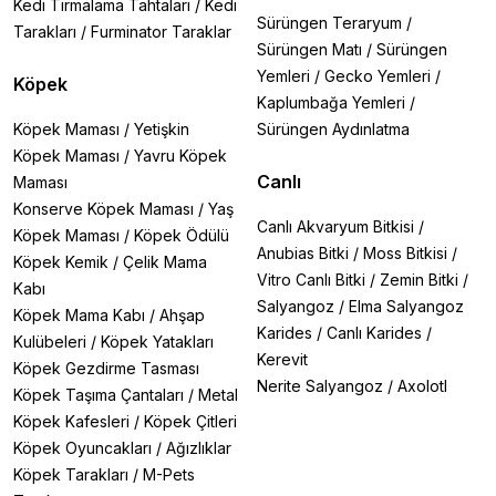
Kedi Tırmalama Tahtaları
/
Kedi
Sürüngen Teraryum
/
Tarakları
/
Furminator Taraklar
Sürüngen Matı
/
Sürüngen
Yemleri
/
Gecko Yemleri
/
Köpek
Kaplumbağa Yemleri
/
Köpek Maması
/
Yetişkin
Sürüngen Aydınlatma
Köpek Maması
/
Yavru Köpek
Canlı
Maması
Konserve Köpek Maması
/
Yaş
Canlı Akvaryum Bitkisi
/
Köpek Maması
/
Köpek Ödülü
Anubias Bitki
/
Moss Bitkisi
/
Köpek Kemik
/
Çelik Mama
Vitro Canlı Bitki
/
Zemin Bitki
/
Kabı
Salyangoz
/
Elma Salyangoz
Köpek Mama Kabı
/
Ahşap
Karides
/
Canlı Karides
/
Kulübeleri
/
Köpek Yatakları
Kerevit
Köpek Gezdirme Tasması
Nerite Salyangoz
/
Axolotl
Köpek Taşıma Çantaları
/
Metal
Köpek Kafesleri
/
Köpek Çitleri
Köpek Oyuncakları
/
Ağızlıklar
Köpek Tarakları
/
M-Pets