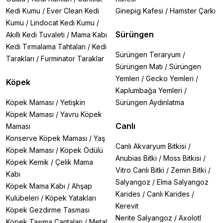
Kedi Kumu
/
Ever Clean Kedi
Ginepig Kafesi
/
Hamster Çarkı
Kumu
/
Lindocat Kedi Kumu
/
Sürüngen
Akıllı Kedi Tuvaleti
/
Mama Kabı
Kedi Tırmalama Tahtaları
/
Kedi
Sürüngen Teraryum
/
Tarakları
/
Furminator Taraklar
Sürüngen Matı
/
Sürüngen
Yemleri
/
Gecko Yemleri
/
Köpek
Kaplumbağa Yemleri
/
Köpek Maması
/
Yetişkin
Sürüngen Aydınlatma
Köpek Maması
/
Yavru Köpek
Canlı
Maması
Konserve Köpek Maması
/
Yaş
Canlı Akvaryum Bitkisi
/
Köpek Maması
/
Köpek Ödülü
Anubias Bitki
/
Moss Bitkisi
/
Köpek Kemik
/
Çelik Mama
Vitro Canlı Bitki
/
Zemin Bitki
/
Kabı
Salyangoz
/
Elma Salyangoz
Köpek Mama Kabı
/
Ahşap
Karides
/
Canlı Karides
/
Kulübeleri
/
Köpek Yatakları
Kerevit
Köpek Gezdirme Tasması
Nerite Salyangoz
/
Axolotl
Köpek Taşıma Çantaları
/
Metal