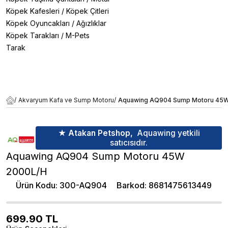
Köpek Kafesleri
/
Köpek Çitleri
Köpek Oyuncakları
/
Ağızlıklar
Köpek Tarakları
/
M-Pets
Tarak
/
Akvaryum Kafa ve Sump Motoru
/
Aquawing AQ904 Sump Motoru 45
★ Atakan Petshop,
Aquawing yetkili
satıcısıdır.
Aquawing AQ904 Sump Motoru 45W
2000L/H
Ürün Kodu
:
300-AQ904
Barkod
:
8681475613449
699.90
TL