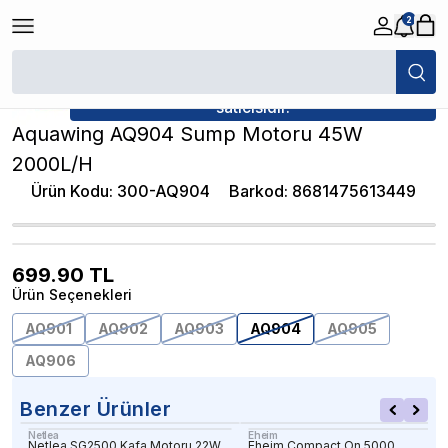
2
/
Akvaryum Kafa ve Sump Motoru
/
Aquawing AQ904 Sump Motoru 45
★ Atakan Petshop,
Aquawing yetkili
satıcısıdır.
Aquawing AQ904 Sump Motoru 45W
2000L/H
Ürün Kodu
:
300-AQ904
Barkod
:
8681475613449
699.90
TL
Ürün Seçenekleri
AQ901
AQ902
AQ903
AQ904
AQ905
AQ906
Benzer Ürünler
Netlea
Eheim
Netlea SG2500 Kafa Motoru 22W
Eheim Compact On 5000