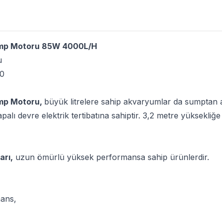
mp Motoru 85W 4000L/H
u
0
mp Motoru,
büyük litrelere sahip akvaryumlar da sumptan an
palı devre elektrik tertibatına sahiptir. 3,2 metre yüksekliğe
rı,
uzun ömürlü yüksek performansa sahip ürünlerdir.
ans,