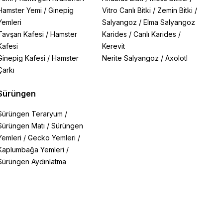
Hamster Yemi
/
Ginepig
Vitro Canlı Bitki
/
Zemin Bitki
/
Yemleri
Salyangoz
/
Elma Salyangoz
Tavşan Kafesi
/
Hamster
Karides
/
Canlı Karides
/
Kafesi
Kerevit
Ginepig Kafesi
/
Hamster
Nerite Salyangoz
/
Axolotl
Çarkı
Sürüngen
Sürüngen Teraryum
/
Sürüngen Matı
/
Sürüngen
Yemleri
/
Gecko Yemleri
/
Kaplumbağa Yemleri
/
Sürüngen Aydınlatma