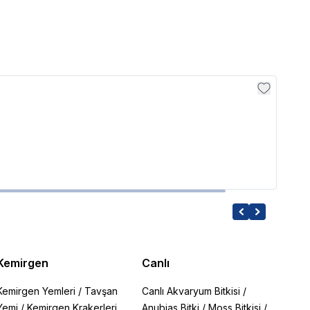
Sobo
Sobo
2,806
Kemirgen
Canlı
Kemirgen Yemleri
/
Tavşan
Canlı Akvaryum Bitkisi
/
Yemi
/
Kemirgen Krakerleri
Anubias Bitki
/
Moss Bitkisi
/