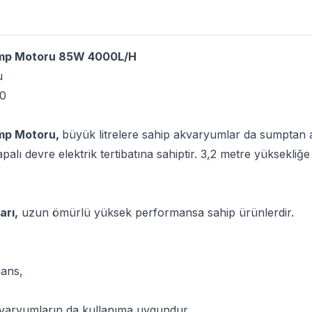
mp Motoru 85W 4000L/H
u
0
mp Motoru,
büyük litrelere sahip akvaryumlar da sumptan an
palı devre elektrik tertibatına sahiptir. 3,2 metre yüksekliğe
rı,
uzun ömürlü yüksek performansa sahip ürünlerdir.
ans,
akvaryumların da kullanıma uygundur.