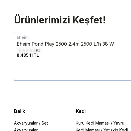
Ürünlerimizi Keşfet!
Eheim
Eheim Pond Play 2500 2.4m 2500 L/h 38 W
(
0
)
8,435.11 TL
Balık
Kedi
Akvaryumlar
/
Set
Kuru Kedi Maması
/
Yavru
Akvaryumlar
Kedi Maması
/
Yetişkin Kedi