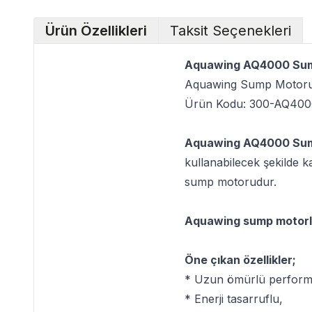
Ürün Özellikleri
Taksit Seçenekleri
Aquawing AQ4000 Su
Aquawing Sump Motor
Ürün Kodu: 300-AQ400
Aquawing AQ4000 Su
kullanabilecek şekilde ka
sump motorudur.
Aquawing sump motorla
Öne çıkan özellikler;
* Uzun ömürlü perform
* Enerji tasarruflu,