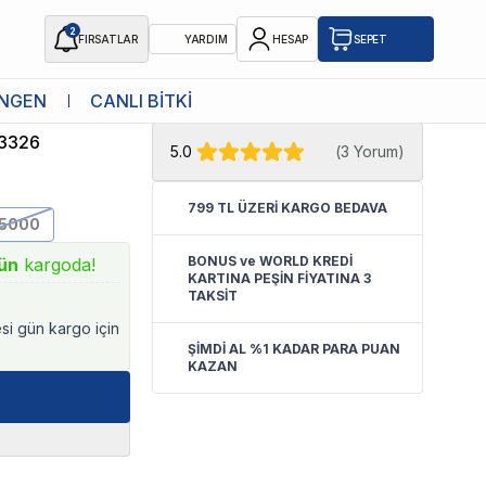
2
FIRSATLAR
YARDIM
HESAP
SEPET
★ Atakan Petshop,
Aquawing yetkili
NGEN
CANLI BİTKİ
4000L/H
satıcısıdır.
3326
5.0
(
3 Yorum
)
799 TL ÜZERİ KARGO BEDAVA
5000
BONUS ve WORLD KREDİ
ün
kargoda!
KARTINA PEŞİN FİYATINA 3
TAKSİT
esi gün kargo için
ŞİMDİ AL %1 KADAR PARA PUAN
KAZAN