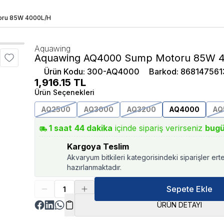
oru 85W 4000L/H
Aquawing
Aquawing AQ4000 Sump Motoru 85W 
Ürün Kodu
:
300-AQ4000
Barkod
:
868147561
1,916.15
TL
Ürün Seçenekleri
AQ2500
AQ3000
AQ3200
AQ4000
AQ
1
saat
44
dakika
içinde sipariş verirseniz
bug
Kargoya Teslim
Akvaryum bitkileri kategorisindeki siparişler ert
hazırlanmaktadır.
Sepete Ekle
ÜRÜN DETAYI