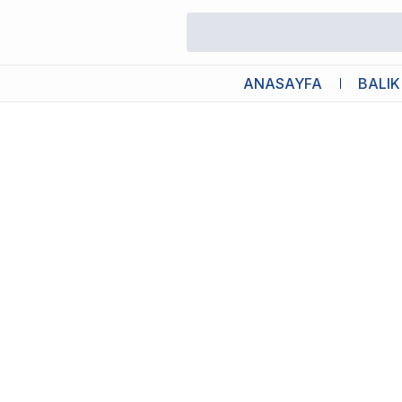
/
Akvaryum Kafa ve Sump Motoru
/
Aquawing AQ4000 Sump Mot
ANASAYFA
BALIK