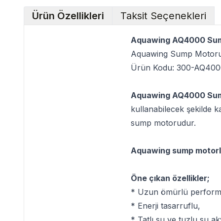
Ürün Özellikleri
Taksit Seçenekleri
Aquawing AQ4000 Su
Aquawing Sump Motor
Ürün Kodu: 300-AQ400
Aquawing AQ4000 Su
kullanabilecek şekilde ka
sump motorudur.
Aquawing sump motorla
Öne çıkan özellikler;
* Uzun ömürlü perform
* Enerji tasarruflu,
* Tatlı su ve tuzlu su 