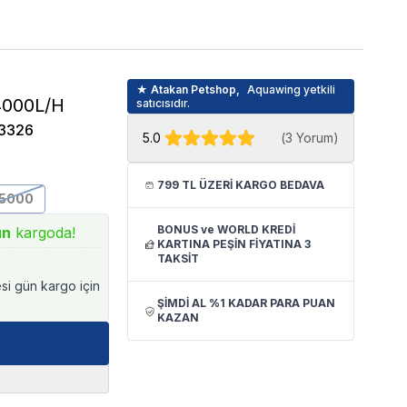
★ Atakan Petshop,
Aquawing yetkili
4000L/H
satıcısıdır.
3326
5.0
(
3 Yorum
)
799 TL ÜZERİ KARGO BEDAVA
5000
BONUS ve WORLD KREDİ
ün
kargoda!
KARTINA PEŞİN FİYATINA 3
TAKSİT
esi gün kargo için
ŞİMDİ AL %1 KADAR PARA PUAN
KAZAN