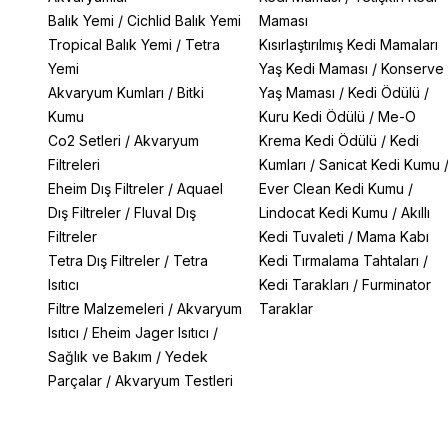
Balık Yemi
/
Cichlid Balık Yemi
Maması
Tropical Balık Yemi
/
Tetra
Kısırlaştırılmış Kedi Mamaları
Yemi
Yaş Kedi Maması
/
Konserve
Akvaryum Kumları
/
Bitki
Yaş Maması
/
Kedi Ödülü
/
Kumu
Kuru Kedi Ödülü
/
Me-O
Co2 Setleri
/
Akvaryum
Krema Kedi Ödülü
/
Kedi
Filtreleri
Kumları
/
Sanicat Kedi Kumu
Eheim Dış Filtreler
/
Aquael
Ever Clean Kedi Kumu
/
Dış Filtreler
/
Fluval Dış
Lindocat Kedi Kumu
/
Akıllı
Filtreler
Kedi Tuvaleti
/
Mama Kabı
Tetra Dış Filtreler
/
Tetra
Kedi Tırmalama Tahtaları
/
Isıtıcı
Kedi Tarakları
/
Furminator
Filtre Malzemeleri
/
Akvaryum
Taraklar
Isıtıcı
/
Eheim Jager Isıtıcı
/
Sağlık ve Bakım
/
Yedek
Parçalar
/
Akvaryum Testleri