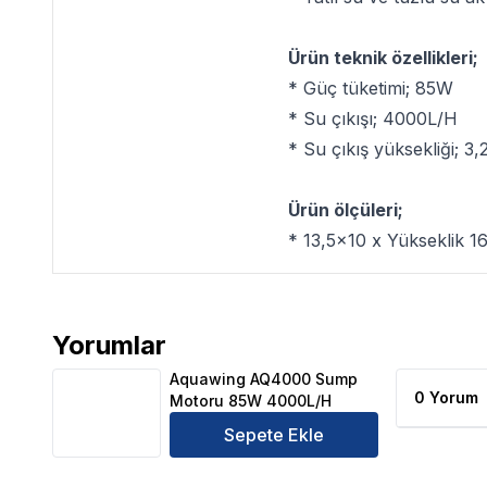
Ürün teknik özellikleri;
* Güç tüketimi; 85W
* Su çıkışı; 4000L/H
* Su çıkış yüksekliği; 3
Ürün ölçüleri;
* 13,5x10 x Yükseklik 1
Yorumlar
Aquawing AQ4000 Sump Motoru 85W 4000L/H Ürü
Aquawing AQ4000 Sump
0 Yorum
Motoru 85W 4000L/H
Sepete Ekle