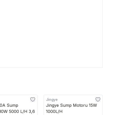
Jingye
W
00A Sump
Jingye Sump Motoru 15W
W
30W 5000 L/H 3,6
1000L/H
A