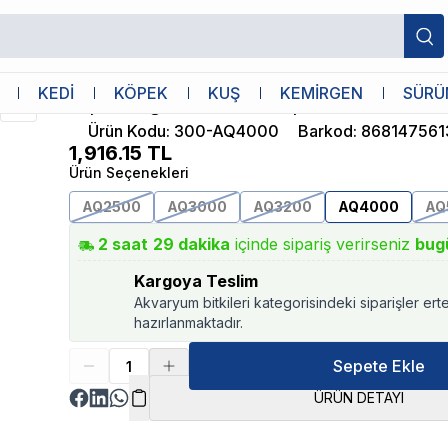
oru 85W 4000L/H
Aquawing
KEDİ
KÖPEK
KUŞ
KEMİRGEN
SÜRÜ
Aquawing AQ4000 Sump Motoru 85W 
Ürün Kodu
:
300-AQ4000
Barkod
:
868147561
1,916.15
TL
Ürün Seçenekleri
AQ2500
AQ3000
AQ3200
AQ4000
AQ
2
saat
29
dakika
içinde sipariş verirseniz
bug
Kargoya Teslim
Akvaryum bitkileri kategorisindeki siparişler ert
hazırlanmaktadır.
Sepete Ekle
ÜRÜN DETAYI