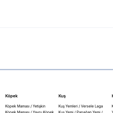
Köpek
Kuş
Köpek Maması
/
Yetişkin
Kuş Yemleri
/
Versele Laga
Köpek Maması
/
Yavru Köpek
Kuş Yemi
/
Papağan Yemi
/