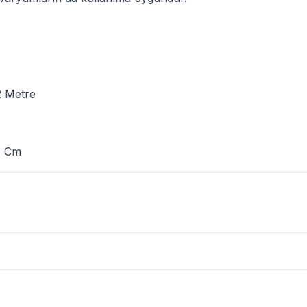
,2 Metre
6 Cm
n Yorumları