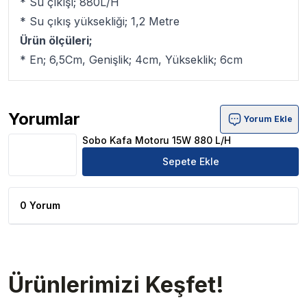
* Su çıkışı; 880L/H
* Su çıkış yüksekliği; 1,2 Metre
Ürün ölçüleri;
* En; 6,5Cm, Genişlik; 4cm, Yükseklik; 6cm
Yorumlar
Yorum Ekle
Sobo Kafa Motoru 15W 880 L/H Ürün Yorumları
Sobo Kafa Motoru 15W 880 L/H
Sepete Ekle
0 Yorum
Ürünlerimizi Keşfet!