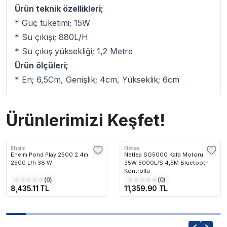
Ürün teknik özellikleri;
* Güç tüketimi; 15W
* Su çıkışı; 880L/H
* Su çıkış yüksekliği; 1,2 Metre
Ürün ölçüleri;
* En; 6,5Cm, Genişlik; 4cm, Yükseklik; 6cm
Ürünlerimizi Keşfet!
Eheim
Netlea
Eheim Pond Play 2500 2.4m
Netlea SG5000 Kafa Motoru
2500 L/h 38 W
35W 5000L/S 4,5M Bluetooth
Kontrollü
(
0
)
(
0
)
8,435.11 TL
11,359.90 TL