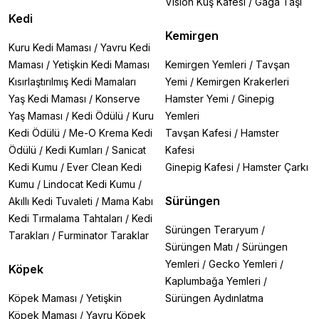
Vision Kuş Kafesi
/
Gaga Taşı
Kedi
Kemirgen
Kuru Kedi Maması
/
Yavru Kedi
Maması
/
Yetişkin Kedi Maması
Kemirgen Yemleri
/
Tavşan
Kısırlaştırılmış Kedi Mamaları
Yemi
/
Kemirgen Krakerleri
Yaş Kedi Maması
/
Konserve
Hamster Yemi
/
Ginepig
Yaş Maması
/
Kedi Ödülü
/
Kuru
Yemleri
Kedi Ödülü
/
Me-O Krema Kedi
Tavşan Kafesi
/
Hamster
Ödülü
/
Kedi Kumları
/
Sanicat
Kafesi
Kedi Kumu
/
Ever Clean Kedi
Ginepig Kafesi
/
Hamster Çarkı
Kumu
/
Lindocat Kedi Kumu
/
Sürüngen
Akıllı Kedi Tuvaleti
/
Mama Kabı
Kedi Tırmalama Tahtaları
/
Kedi
Sürüngen Teraryum
/
Tarakları
/
Furminator Taraklar
Sürüngen Matı
/
Sürüngen
Yemleri
/
Gecko Yemleri
/
Köpek
Kaplumbağa Yemleri
/
Köpek Maması
/
Yetişkin
Sürüngen Aydınlatma
Köpek Maması
/
Yavru Köpek