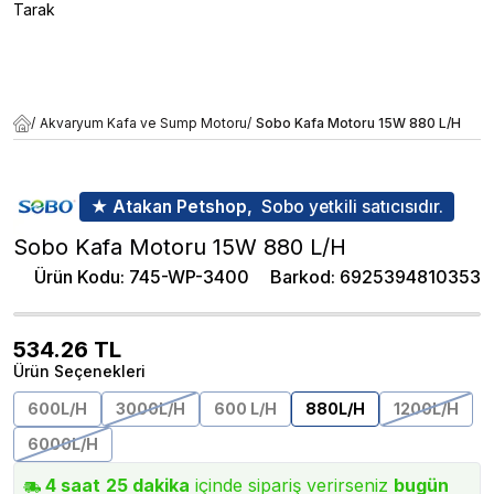
Tarak
/
Akvaryum Kafa ve Sump Motoru
/
Sobo Kafa Motoru 15W 880 L/H
★ Atakan Petshop,
Sobo yetkili satıcısıdır.
Sobo Kafa Motoru 15W 880 L/H
Ürün Kodu
:
745-WP-3400
Barkod
:
6925394810353
534.26
TL
Ürün Seçenekleri
600L/H
3000L/H
600 L/H
880L/H
1200L/H
6000L/H
4
saat
25
dakika
içinde sipariş verirseniz
bugün