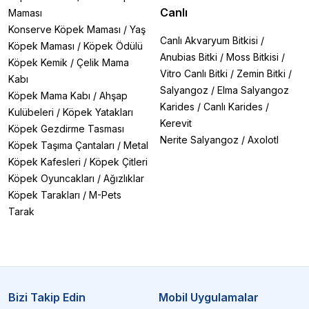
Canlı
Maması
Konserve Köpek Maması
/
Yaş
Canlı Akvaryum Bitkisi
/
Köpek Maması
/
Köpek Ödülü
Anubias Bitki
/
Moss Bitkisi
/
Köpek Kemik
/
Çelik Mama
Vitro Canlı Bitki
/
Zemin Bitki
/
Kabı
Salyangoz
/
Elma Salyangoz
Köpek Mama Kabı
/
Ahşap
Karides
/
Canlı Karides
/
Kulübeleri
/
Köpek Yatakları
Kerevit
Köpek Gezdirme Tasması
Nerite Salyangoz
/
Axolotl
Köpek Taşıma Çantaları
/
Metal
Köpek Kafesleri
/
Köpek Çitleri
Köpek Oyuncakları
/
Ağızlıklar
Köpek Tarakları
/
M-Pets
Tarak
Bizi Takip Edin
Mobil Uygulamalar