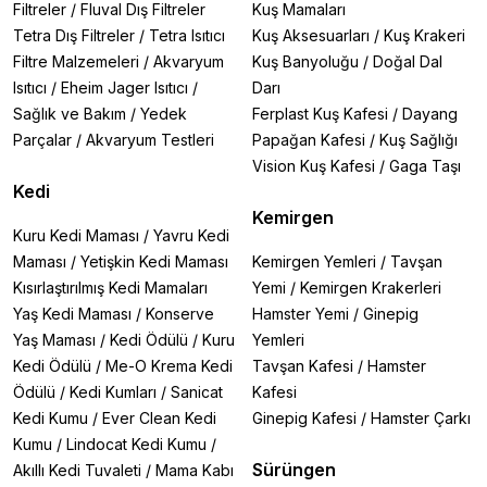
Filtreler
/
Fluval Dış Filtreler
Kuş Mamaları
Tetra Dış Filtreler
/
Tetra Isıtıcı
Kuş Aksesuarları
/
Kuş Krakeri
Filtre Malzemeleri
/
Akvaryum
Kuş Banyoluğu
/
Doğal Dal
Isıtıcı
/
Eheim Jager Isıtıcı
/
Darı
Sağlık ve Bakım
/
Yedek
Ferplast Kuş Kafesi
/
Dayang
Parçalar
/
Akvaryum Testleri
Papağan Kafesi
/
Kuş Sağlığı
Vision Kuş Kafesi
/
Gaga Taşı
Kedi
Kemirgen
Kuru Kedi Maması
/
Yavru Kedi
Maması
/
Yetişkin Kedi Maması
Kemirgen Yemleri
/
Tavşan
Kısırlaştırılmış Kedi Mamaları
Yemi
/
Kemirgen Krakerleri
Yaş Kedi Maması
/
Konserve
Hamster Yemi
/
Ginepig
Yaş Maması
/
Kedi Ödülü
/
Kuru
Yemleri
Kedi Ödülü
/
Me-O Krema Kedi
Tavşan Kafesi
/
Hamster
Ödülü
/
Kedi Kumları
/
Sanicat
Kafesi
Kedi Kumu
/
Ever Clean Kedi
Ginepig Kafesi
/
Hamster Çarkı
Kumu
/
Lindocat Kedi Kumu
/
Sürüngen
Akıllı Kedi Tuvaleti
/
Mama Kabı