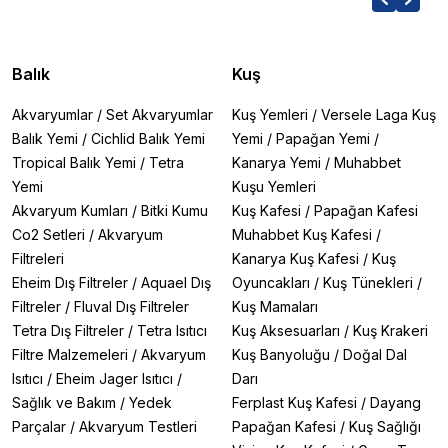
Balık
Kuş
Akvaryumlar
/
Set Akvaryumlar
Kuş Yemleri
/
Versele Laga Kuş
Balık Yemi
/
Cichlid Balık Yemi
Yemi
/
Papağan Yemi
/
Tropical Balık Yemi
/
Tetra
Kanarya Yemi
/
Muhabbet
Yemi
Kuşu Yemleri
Akvaryum Kumları
/
Bitki Kumu
Kuş Kafesi
/
Papağan Kafesi
Co2 Setleri
/
Akvaryum
Muhabbet Kuş Kafesi
/
Filtreleri
Kanarya Kuş Kafesi
/
Kuş
Eheim Dış Filtreler
/
Aquael Dış
Oyuncakları
/
Kuş Tünekleri
/
Filtreler
/
Fluval Dış Filtreler
Kuş Mamaları
Tetra Dış Filtreler
/
Tetra Isıtıcı
Kuş Aksesuarları
/
Kuş Krakeri
Filtre Malzemeleri
/
Akvaryum
Kuş Banyoluğu
/
Doğal Dal
Isıtıcı
/
Eheim Jager Isıtıcı
/
Darı
Sağlık ve Bakım
/
Yedek
Ferplast Kuş Kafesi
/
Dayang
Parçalar
/
Akvaryum Testleri
Papağan Kafesi
/
Kuş Sağlığı