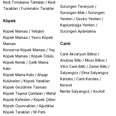
Kedi Tırmalama Tahtaları
/
Kedi
Sürüngen Teraryum
/
Tarakları
/
Furminator Taraklar
Sürüngen Matı
/
Sürüngen
Yemleri
/
Gecko Yemleri
/
Köpek
Kaplumbağa Yemleri
/
Köpek Maması
/
Yetişkin
Sürüngen Aydınlatma
Köpek Maması
/
Yavru Köpek
Canlı
Maması
Konserve Köpek Maması
/
Yaş
Canlı Akvaryum Bitkisi
/
Köpek Maması
/
Köpek Ödülü
Anubias Bitki
/
Moss Bitkisi
/
Köpek Kemik
/
Çelik Mama
Vitro Canlı Bitki
/
Zemin Bitki
/
Kabı
Salyangoz
/
Elma Salyangoz
Köpek Mama Kabı
/
Ahşap
Karides
/
Canlı Karides
/
Kulübeleri
/
Köpek Yatakları
Kerevit
Köpek Gezdirme Tasması
Nerite Salyangoz
/
Axolotl
Köpek Taşıma Çantaları
/
Metal
Köpek Kafesleri
/
Köpek Çitleri
Köpek Oyuncakları
/
Ağızlıklar
Köpek Tarakları
/
M-Pets