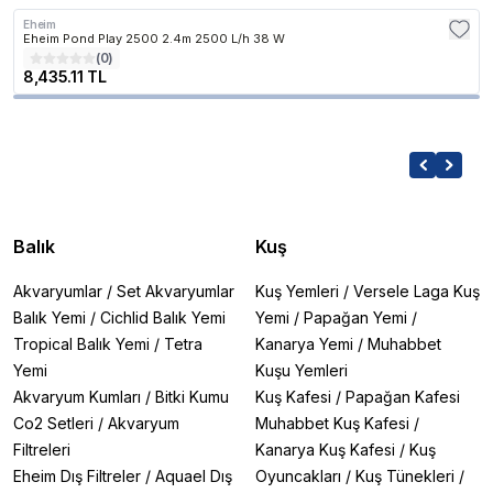
Eheim
Eheim Pond Play 2500 2.4m 2500 L/h 38 W
(
0
)
8,435.11 TL
Balık
Kuş
Akvaryumlar
/
Set Akvaryumlar
Kuş Yemleri
/
Versele Laga Kuş
Balık Yemi
/
Cichlid Balık Yemi
Yemi
/
Papağan Yemi
/
Tropical Balık Yemi
/
Tetra
Kanarya Yemi
/
Muhabbet
Yemi
Kuşu Yemleri
Akvaryum Kumları
/
Bitki Kumu
Kuş Kafesi
/
Papağan Kafesi
Co2 Setleri
/
Akvaryum
Muhabbet Kuş Kafesi
/
Filtreleri
Kanarya Kuş Kafesi
/
Kuş
Eheim Dış Filtreler
/
Aquael Dış
Oyuncakları
/
Kuş Tünekleri
/