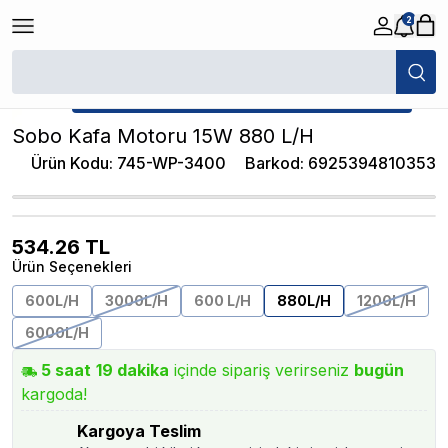
2
/
Akvaryum Kafa ve Sump Motoru
/
Sobo Kafa Motoru 15W 880 L/H
★ Atakan Petshop,
Sobo yetkili satıcısıdır.
Sobo Kafa Motoru 15W 880 L/H
Ürün Kodu
:
745-WP-3400
Barkod
:
6925394810353
534.26
TL
Ürün Seçenekleri
600L/H
3000L/H
600 L/H
880L/H
1200L/H
6000L/H
5
saat
19
dakika
içinde sipariş verirseniz
bugün
kargoda!
Kargoya Teslim