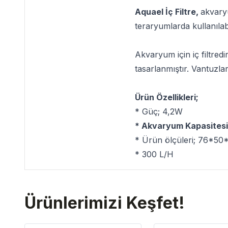
Aquael İç Filtre,
akvary
teraryumlarda kullanılabi
Akvaryum için iç filtred
tasarlanmıştır. Vantuzlar
Ürün Özellikleri;
* Güç; 4,2W
* Akvaryum Kapasitesi
* Ürün ölçüleri; 76*5
* 300 L/H
Ürünlerimizi Keşfet!