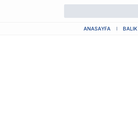
/
İç Filtreler
/
Aquael Asap Filter 300 İç Filtre
ANASAYFA
BALIK