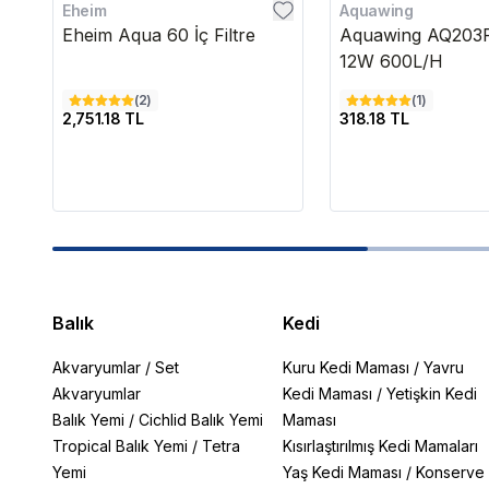
Eheim
Aquawing
Eheim Aqua 60 İç Filtre
Aquawing AQ203F 
12W 600L/H
(
2
)
(
1
)
2,751.18 TL
318.18 TL
Balık
Kedi
Akvaryumlar
/
Set
Kuru Kedi Maması
/
Yavru
Akvaryumlar
Kedi Maması
/
Yetişkin Kedi
Balık Yemi
/
Cichlid Balık Yemi
Maması
Tropical Balık Yemi
/
Tetra
Kısırlaştırılmış Kedi Mamaları
Yemi
Yaş Kedi Maması
/
Konserve