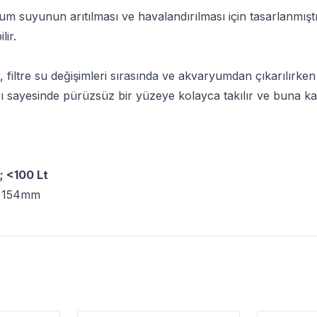
um suyunun arıtılması ve havalandırılması için tasarlanmış
lir.
ir, filtre su değişimleri sırasında ve akvaryumdan çıkarılır
ı sayesinde pürüzsüz bir yüzeye kolayca takılır ve buna karşın
; <100 Lt
0*154mm