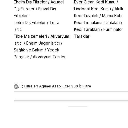
Eheim Dış Filtreler
/
Aquael
Ever Clean Kedi Kumu
/
Dış Filtreler
/
Fluval Dış
Lindocat Kedi Kumu
/
Akıllı
Filtreler
Kedi Tuvaleti
/
Mama Kabı
Tetra Dış Filtreler
/
Tetra
Kedi Tırmalama Tahtaları
/
Isıtıcı
Kedi Tarakları
/
Furminator
Filtre Malzemeleri
/
Akvaryum
Taraklar
Isıtıcı
/
Eheim Jager Isıtıcı
/
Sağlık ve Bakım
/
Yedek
Parçalar
/
Akvaryum Testleri
/
İç Filtreler
/
Aquael Asap Filter 300 İç Filtre