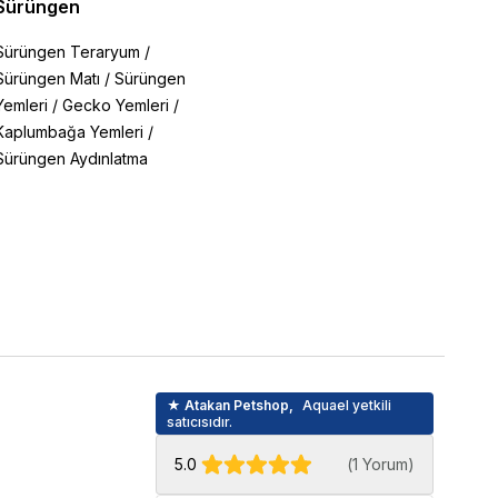
Sürüngen
Sürüngen Teraryum
/
Sürüngen Matı
/
Sürüngen
Yemleri
/
Gecko Yemleri
/
Kaplumbağa Yemleri
/
Sürüngen Aydınlatma
★ Atakan Petshop,
Aquael yetkili
satıcısıdır.
5.0
(
1 Yorum
)