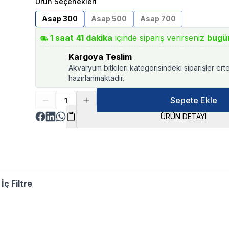
Ürün Seçenekleri
Asap 300
Asap 500
Asap 700
1
saat
41
dakika
içinde sipariş verirseniz
bugü
Kargoya Teslim
Akvaryum bitkileri kategorisindeki siparişler ert
hazırlanmaktadır.
Sepete Ekle
ÜRÜN DETAYI
İç Filtre