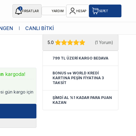
2
FIRSATLAR
YARDIM
HESAP
SEPET
★ Atakan Petshop,
Aquael yetkili
NGEN
CANLI BİTKİ
satıcısıdır.
5.0
(
1 Yorum
)
799 TL ÜZERİ KARGO BEDAVA
BONUS ve WORLD KREDİ
ün
kargoda!
KARTINA PEŞİN FİYATINA 3
TAKSİT
esi gün kargo için
ŞİMDİ AL %1 KADAR PARA PUAN
KAZAN