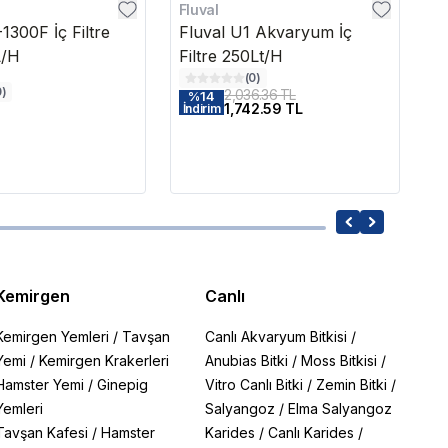
Fluval
E
300F İç Filtre
Fluval U1 Akvaryum İç
E
L/H
Filtre 250Lt/H
(
0
)
0
)
2,036.36 TL
%
14
1,742.59 TL
1,
İndirim
Kemirgen
Canlı
Kemirgen Yemleri
/
Tavşan
Canlı Akvaryum Bitkisi
/
Yemi
/
Kemirgen Krakerleri
Anubias Bitki
/
Moss Bitkisi
/
Hamster Yemi
/
Ginepig
Vitro Canlı Bitki
/
Zemin Bitki
/
Yemleri
Salyangoz
/
Elma Salyangoz
Tavşan Kafesi
/
Hamster
Karides
/
Canlı Karides
/