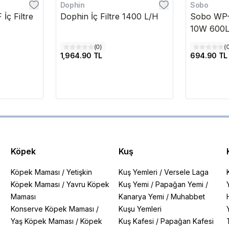
Dophin
Sobo
İç Filtre
Dophin İç Filtre 1400 L/H
Sobo WP-1
10W 600
(
0
)
(
1,964.90 TL
694.90 TL
Köpek
Kuş
Köpek Maması
/
Yetişkin
Kuş Yemleri
/
Versele Laga
Köpek Maması
/
Yavru Köpek
Kuş Yemi
/
Papağan Yemi
/
Maması
Kanarya Yemi
/
Muhabbet
Konserve Köpek Maması
/
Kuşu Yemleri
Yaş Köpek Maması
/
Köpek
Kuş Kafesi
/
Papağan Kafesi