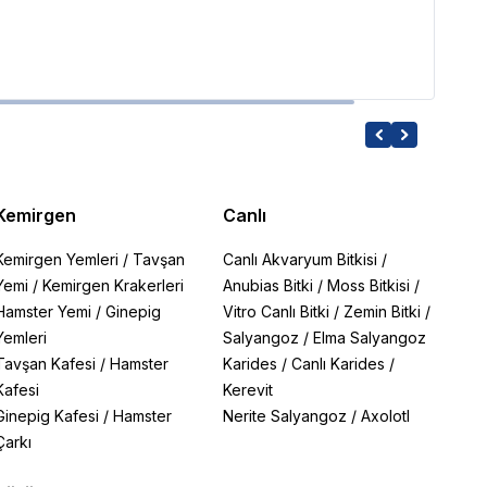
318.1
Kemirgen
Canlı
Kemirgen Yemleri
/
Tavşan
Canlı Akvaryum Bitkisi
/
Yemi
/
Kemirgen Krakerleri
Anubias Bitki
/
Moss Bitkisi
/
Hamster Yemi
/
Ginepig
Vitro Canlı Bitki
/
Zemin Bitki
/
Yemleri
Salyangoz
/
Elma Salyangoz
Tavşan Kafesi
/
Hamster
Karides
/
Canlı Karides
/
Kafesi
Kerevit
Ginepig Kafesi
/
Hamster
Nerite Salyangoz
/
Axolotl
Çarkı