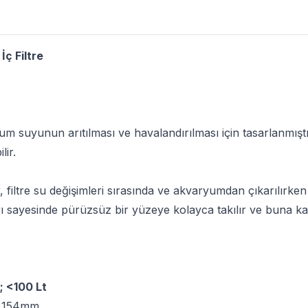
İç Filtre
um suyunun arıtılması ve havalandırılması için tasarlanmış
lir.
ir, filtre su değişimleri sırasında ve akvaryumdan çıkarılır
ı sayesinde pürüzsüz bir yüzeye kolayca takılır ve buna karşın
; <100 Lt
0*154mm