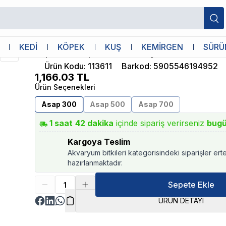
Aquael
KEDİ
KÖPEK
KUŞ
KEMİRGEN
SÜRÜ
Aquael Asap Filter 300 İç Filtre
Ürün Kodu
:
113611
Barkod
:
5905546194952
1,166.03
TL
Ürün Seçenekleri
Asap 300
Asap 500
Asap 700
1
saat
42
dakika
içinde sipariş verirseniz
bug
Kargoya Teslim
Akvaryum bitkileri kategorisindeki siparişler ert
hazırlanmaktadır.
Sepete Ekle
ÜRÜN DETAYI