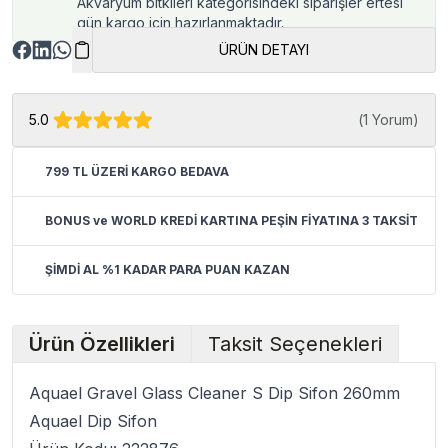
Akvaryum bitkileri kategorisindeki siparişler ertesi
gün kargo için hazırlanmaktadır.
ÜRÜN DETAYI
5.0
(
1 Yorum
)
799 TL ÜZERİ KARGO BEDAVA
BONUS ve WORLD KREDİ KARTINA PEŞİN FİYATINA 3 TAKSİT
ŞİMDİ AL %1 KADAR PARA PUAN KAZAN
Ürün Özellikleri
Taksit Seçenekleri
Aquael Gravel Glass Cleaner S Dip Sifon 260mm
Aquael Dip Sifon