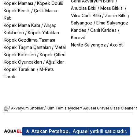
Canlı Akvaryum Bitkisi
/
Köpek Maması
/
Köpek Ödülü
Anubias Bitki
/
Moss Bitkisi
/
Köpek Kemik
/
Çelik Mama
Vitro Canlı Bitki
/
Zemin Bitki
/
Kabı
Salyangoz
/
Elma Salyangoz
Köpek Mama Kabı
/
Ahşap
Karides
/
Canlı Karides
/
Kulübeleri
/
Köpek Yatakları
Kerevit
Köpek Gezdirme Tasması
Nerite Salyangoz
/
Axolotl
Köpek Taşıma Çantaları
/
Metal
Köpek Kafesleri
/
Köpek Çitleri
Köpek Oyuncakları
/
Ağızlıklar
Köpek Tarakları
/
M-Pets
Tarak
/
Akvaryum Sifonlar / Kum Temizleyiciler
/
Aquael Gravel Glass Cleaner
★ Atakan Petshop,
Aquael yetkili satıcısıdır.