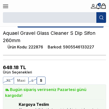
2
/
Akvaryum Sifonlar / Kum Temizleyiciler
/
Aquael Gravel Glass Cleaner
★ Atakan Petshop,
Aquael yetkili satıcısıdır.
Aquael Gravel Glass Cleaner S Dip Sifon
260mm
Ürün Kodu
:
222876
Barkod
:
5905546133227
648.18
TL
Ürün Seçenekleri
XL
Maxi
L
S
Bugün sipariş verirseniz Pazartesi günü
kargoda!
Kargoya Teslim