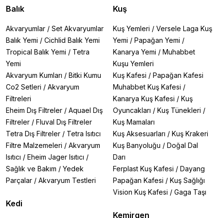
Balık
Kuş
Akvaryumlar
/
Set Akvaryumlar
Kuş Yemleri
/
Versele Laga Kuş
Balık Yemi
/
Cichlid Balık Yemi
Yemi
/
Papağan Yemi
/
Tropical Balık Yemi
/
Tetra
Kanarya Yemi
/
Muhabbet
Yemi
Kuşu Yemleri
Akvaryum Kumları
/
Bitki Kumu
Kuş Kafesi
/
Papağan Kafesi
Co2 Setleri
/
Akvaryum
Muhabbet Kuş Kafesi
/
Filtreleri
Kanarya Kuş Kafesi
/
Kuş
Eheim Dış Filtreler
/
Aquael Dış
Oyuncakları
/
Kuş Tünekleri
/
Filtreler
/
Fluval Dış Filtreler
Kuş Mamaları
Tetra Dış Filtreler
/
Tetra Isıtıcı
Kuş Aksesuarları
/
Kuş Krakeri
Filtre Malzemeleri
/
Akvaryum
Kuş Banyoluğu
/
Doğal Dal
Isıtıcı
/
Eheim Jager Isıtıcı
/
Darı
Sağlık ve Bakım
/
Yedek
Ferplast Kuş Kafesi
/
Dayang
Parçalar
/
Akvaryum Testleri
Papağan Kafesi
/
Kuş Sağlığı
Vision Kuş Kafesi
/
Gaga Taşı
Kedi
Kemirgen