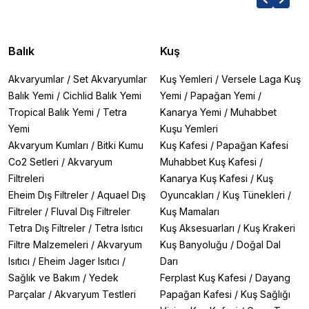
Balık
Kuş
Akvaryumlar
/
Set Akvaryumlar
Kuş Yemleri
/
Versele Laga Kuş
Balık Yemi
/
Cichlid Balık Yemi
Yemi
/
Papağan Yemi
/
Tropical Balık Yemi
/
Tetra
Kanarya Yemi
/
Muhabbet
Yemi
Kuşu Yemleri
Akvaryum Kumları
/
Bitki Kumu
Kuş Kafesi
/
Papağan Kafesi
Co2 Setleri
/
Akvaryum
Muhabbet Kuş Kafesi
/
Filtreleri
Kanarya Kuş Kafesi
/
Kuş
Eheim Dış Filtreler
/
Aquael Dış
Oyuncakları
/
Kuş Tünekleri
/
Filtreler
/
Fluval Dış Filtreler
Kuş Mamaları
Tetra Dış Filtreler
/
Tetra Isıtıcı
Kuş Aksesuarları
/
Kuş Krakeri
Filtre Malzemeleri
/
Akvaryum
Kuş Banyoluğu
/
Doğal Dal
Isıtıcı
/
Eheim Jager Isıtıcı
/
Darı
Sağlık ve Bakım
/
Yedek
Ferplast Kuş Kafesi
/
Dayang
Parçalar
/
Akvaryum Testleri
Papağan Kafesi
/
Kuş Sağlığı