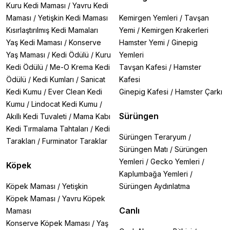
Kuru Kedi Maması
/
Yavru Kedi
Maması
/
Yetişkin Kedi Maması
Kemirgen Yemleri
/
Tavşan
Kısırlaştırılmış Kedi Mamaları
Yemi
/
Kemirgen Krakerleri
Yaş Kedi Maması
/
Konserve
Hamster Yemi
/
Ginepig
Yaş Maması
/
Kedi Ödülü
/
Kuru
Yemleri
Kedi Ödülü
/
Me-O Krema Kedi
Tavşan Kafesi
/
Hamster
Ödülü
/
Kedi Kumları
/
Sanicat
Kafesi
Kedi Kumu
/
Ever Clean Kedi
Ginepig Kafesi
/
Hamster Çarkı
Kumu
/
Lindocat Kedi Kumu
/
Sürüngen
Akıllı Kedi Tuvaleti
/
Mama Kabı
Kedi Tırmalama Tahtaları
/
Kedi
Sürüngen Teraryum
/
Tarakları
/
Furminator Taraklar
Sürüngen Matı
/
Sürüngen
Yemleri
/
Gecko Yemleri
/
Köpek
Kaplumbağa Yemleri
/
Köpek Maması
/
Yetişkin
Sürüngen Aydınlatma
Köpek Maması
/
Yavru Köpek
Canlı
Maması
Konserve Köpek Maması
/
Yaş