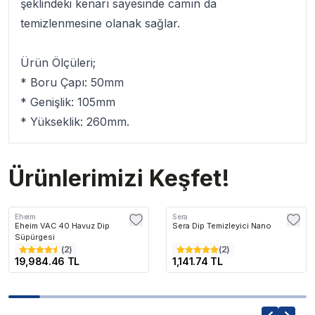
şeklindeki kenarı sayesinde camın da
temizlenmesine olanak sağlar.
Ürün Ölçüleri;
* Boru Çapı: 50mm
* Genişlik: 105mm
* Yükseklik: 260mm.
Ürünlerimizi Keşfet!
Eheim
Sera
Eheim VAC 40 Havuz Dip
Sera Dip Temizleyici Nano
Süpürgesi
(
2
)
(
2
)
19,984.46 TL
1,141.74 TL