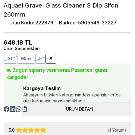
Aquael Gravel Glass Cleaner S Dip Sifon
260mm
Ürün Kodu
:
222876
Barkod
:
5905546133227
648.18
TL
Ürün Seçenekleri
XL
Maxi
L
S
Bugün sipariş verirseniz Pazartesi günü
kargoda!
Kargoya Teslim
Akvaryum bitkileri kategorisindeki siparişler ertesi
gün kargo için hazırlanmaktadır.
ÜRÜN DETAYI
5.0
(
1 Yorum
)