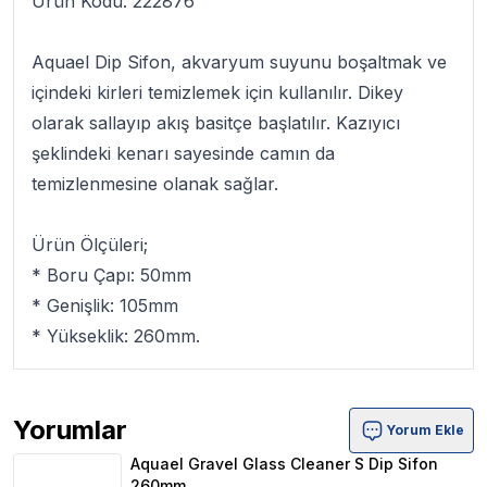
Ürün Kodu: 222876
Aquael Dip Sifon
, akvaryum suyunu boşaltmak ve
içindeki kirleri temizlemek için kullanılır.
Dikey
olarak sallayıp akış basitçe başlatılır. Kazıyıcı
şeklindeki kenarı sayesinde camın da
temizlenmesine olanak sağlar.
Ürün Ölçüleri;
* Boru Çapı: 50mm
* Genişlik: 105mm
* Yükseklik: 260mm.
Yorumlar
Yorum Ekle
Aquael Gravel Glass Cleaner S Dip Sifon 260mm Ürün Y
Aquael Gravel Glass Cleaner S Dip Sifon
260mm