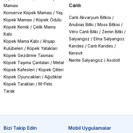
Canlı
Maması
Konserve Köpek Maması
/
Yaş
Canlı Akvaryum Bitkisi
/
Köpek Maması
/
Köpek Ödülü
Anubias Bitki
/
Moss Bitkisi
/
Köpek Kemik
/
Çelik Mama
Vitro Canlı Bitki
/
Zemin Bitki
/
Kabı
Salyangoz
/
Elma Salyangoz
Köpek Mama Kabı
/
Ahşap
Karides
/
Canlı Karides
/
Kulübeleri
/
Köpek Yatakları
Kerevit
Köpek Gezdirme Tasması
Nerite Salyangoz
/
Axolotl
Köpek Taşıma Çantaları
/
Metal
Köpek Kafesleri
/
Köpek Çitleri
Köpek Oyuncakları
/
Ağızlıklar
Köpek Tarakları
/
M-Pets
Tarak
Bizi Takip Edin
Mobil Uygulamalar