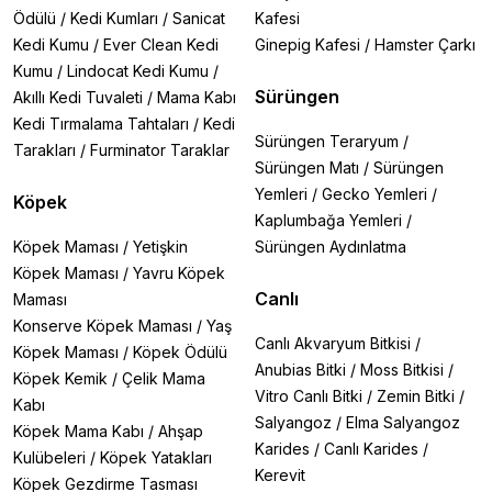
Ödülü
/
Kedi Kumları
/
Sanicat
Kafesi
Kedi Kumu
/
Ever Clean Kedi
Ginepig Kafesi
/
Hamster Çarkı
Kumu
/
Lindocat Kedi Kumu
/
Sürüngen
Akıllı Kedi Tuvaleti
/
Mama Kabı
Kedi Tırmalama Tahtaları
/
Kedi
Sürüngen Teraryum
/
Tarakları
/
Furminator Taraklar
Sürüngen Matı
/
Sürüngen
Yemleri
/
Gecko Yemleri
/
Köpek
Kaplumbağa Yemleri
/
Köpek Maması
/
Yetişkin
Sürüngen Aydınlatma
Köpek Maması
/
Yavru Köpek
Canlı
Maması
Konserve Köpek Maması
/
Yaş
Canlı Akvaryum Bitkisi
/
Köpek Maması
/
Köpek Ödülü
Anubias Bitki
/
Moss Bitkisi
/
Köpek Kemik
/
Çelik Mama
Vitro Canlı Bitki
/
Zemin Bitki
/
Kabı
Salyangoz
/
Elma Salyangoz
Köpek Mama Kabı
/
Ahşap
Karides
/
Canlı Karides
/
Kulübeleri
/
Köpek Yatakları
Kerevit
Köpek Gezdirme Tasması