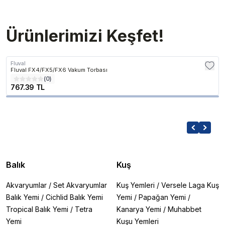
Ürünlerimizi Keşfet!
Fluval
Fluval FX4/FX5/FX6 Vakum Torbası
(
0
)
767.39 TL
Balık
Kuş
Akvaryumlar
/
Set Akvaryumlar
Kuş Yemleri
/
Versele Laga Kuş
Balık Yemi
/
Cichlid Balık Yemi
Yemi
/
Papağan Yemi
/
Tropical Balık Yemi
/
Tetra
Kanarya Yemi
/
Muhabbet
Yemi
Kuşu Yemleri