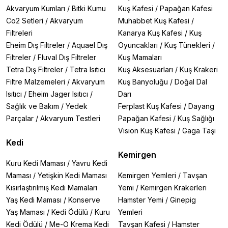
Akvaryum Kumları
/
Bitki Kumu
Kuş Kafesi
/
Papağan Kafesi
Co2 Setleri
/
Akvaryum
Muhabbet Kuş Kafesi
/
Filtreleri
Kanarya Kuş Kafesi
/
Kuş
Eheim Dış Filtreler
/
Aquael Dış
Oyuncakları
/
Kuş Tünekleri
/
Filtreler
/
Fluval Dış Filtreler
Kuş Mamaları
Tetra Dış Filtreler
/
Tetra Isıtıcı
Kuş Aksesuarları
/
Kuş Krakeri
Filtre Malzemeleri
/
Akvaryum
Kuş Banyoluğu
/
Doğal Dal
Isıtıcı
/
Eheim Jager Isıtıcı
/
Darı
Sağlık ve Bakım
/
Yedek
Ferplast Kuş Kafesi
/
Dayang
Parçalar
/
Akvaryum Testleri
Papağan Kafesi
/
Kuş Sağlığı
Vision Kuş Kafesi
/
Gaga Taşı
Kedi
Kemirgen
Kuru Kedi Maması
/
Yavru Kedi
Maması
/
Yetişkin Kedi Maması
Kemirgen Yemleri
/
Tavşan
Kısırlaştırılmış Kedi Mamaları
Yemi
/
Kemirgen Krakerleri
Yaş Kedi Maması
/
Konserve
Hamster Yemi
/
Ginepig
Yaş Maması
/
Kedi Ödülü
/
Kuru
Yemleri
Kedi Ödülü
/
Me-O Krema Kedi
Tavşan Kafesi
/
Hamster