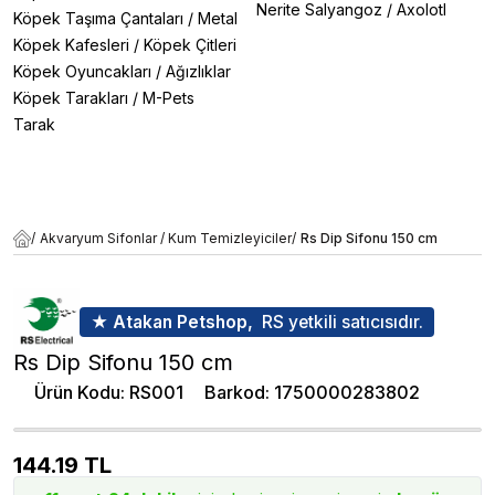
Nerite Salyangoz
/
Axolotl
Köpek Taşıma Çantaları
/
Metal
Köpek Kafesleri
/
Köpek Çitleri
Köpek Oyuncakları
/
Ağızlıklar
Köpek Tarakları
/
M-Pets
Tarak
/
Akvaryum Sifonlar / Kum Temizleyiciler
/
Rs Dip Sifonu 150 cm
★ Atakan Petshop,
RS yetkili satıcısıdır.
Rs Dip Sifonu 150 cm
Ürün Kodu
:
RS001
Barkod
:
1750000283802
144.19
TL