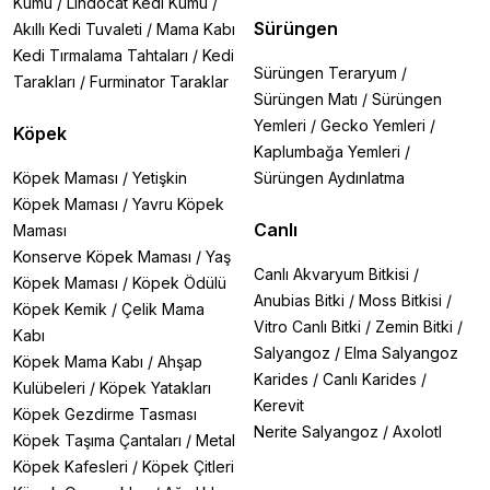
Kumu
/
Lindocat Kedi Kumu
/
Sürüngen
Akıllı Kedi Tuvaleti
/
Mama Kabı
Kedi Tırmalama Tahtaları
/
Kedi
Sürüngen Teraryum
/
Tarakları
/
Furminator Taraklar
Sürüngen Matı
/
Sürüngen
Yemleri
/
Gecko Yemleri
/
Köpek
Kaplumbağa Yemleri
/
Köpek Maması
/
Yetişkin
Sürüngen Aydınlatma
Köpek Maması
/
Yavru Köpek
Canlı
Maması
Konserve Köpek Maması
/
Yaş
Canlı Akvaryum Bitkisi
/
Köpek Maması
/
Köpek Ödülü
Anubias Bitki
/
Moss Bitkisi
/
Köpek Kemik
/
Çelik Mama
Vitro Canlı Bitki
/
Zemin Bitki
/
Kabı
Salyangoz
/
Elma Salyangoz
Köpek Mama Kabı
/
Ahşap
Karides
/
Canlı Karides
/
Kulübeleri
/
Köpek Yatakları
Kerevit
Köpek Gezdirme Tasması
Nerite Salyangoz
/
Axolotl
Köpek Taşıma Çantaları
/
Metal
Köpek Kafesleri
/
Köpek Çitleri