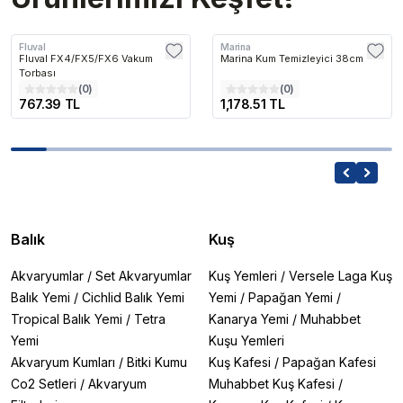
Fluval
Marina
Fluval FX4/FX5/FX6 Vakum
Marina Kum Temizleyici 38cm
Torbası
(
0
)
(
0
)
767.39 TL
1,178.51 TL
Balık
Kuş
Akvaryumlar
/
Set Akvaryumlar
Kuş Yemleri
/
Versele Laga Kuş
Balık Yemi
/
Cichlid Balık Yemi
Yemi
/
Papağan Yemi
/
Tropical Balık Yemi
/
Tetra
Kanarya Yemi
/
Muhabbet
Yemi
Kuşu Yemleri
Akvaryum Kumları
/
Bitki Kumu
Kuş Kafesi
/
Papağan Kafesi
Co2 Setleri
/
Akvaryum
Muhabbet Kuş Kafesi
/