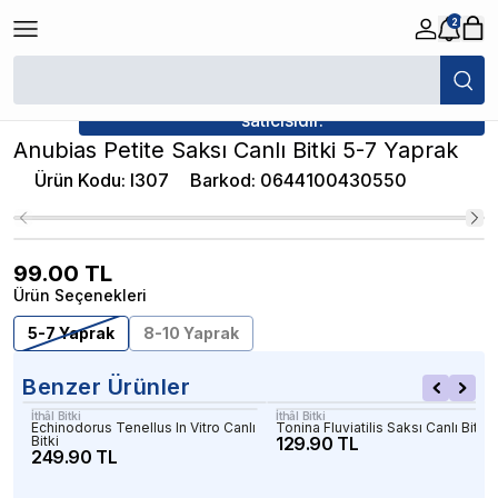
2
/
Canlı Bitkiler
/
Anubias Petite Saksı Canlı Bitki 5-7 Yaprak
★ Atakan Petshop,
İthâl Bitki yetkili
satıcısıdır.
Anubias Petite Saksı Canlı Bitki 5-7 Yaprak
Ürün Kodu
:
l307
Barkod
:
0644100430550
99.00
TL
Ürün Seçenekleri
5-7 Yaprak
8-10 Yaprak
Benzer Ürünler
İthâl Bitki
İthâl Bitki
Echinodorus Tenellus In Vitro Canlı
Tonina Fluviatilis Saksı Canlı Bitki
Bitki
129.90 TL
249.90 TL