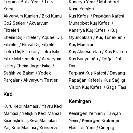
Tropical Balık Yemi
/
Tetra
Kanarya Yemi
/
Muhabbet
Yemi
Kuşu Yemleri
Akvaryum Kumları
/
Bitki Kumu
Kuş Kafesi
/
Papağan Kafesi
Co2 Setleri
/
Akvaryum
Muhabbet Kuş Kafesi
/
Filtreleri
Kanarya Kuş Kafesi
/
Kuş
Eheim Dış Filtreler
/
Aquael Dış
Oyuncakları
/
Kuş Tünekleri
/
Filtreler
/
Fluval Dış Filtreler
Kuş Mamaları
Tetra Dış Filtreler
/
Tetra Isıtıcı
Kuş Aksesuarları
/
Kuş Krakeri
Filtre Malzemeleri
/
Akvaryum
Kuş Banyoluğu
/
Doğal Dal
Isıtıcı
/
Eheim Jager Isıtıcı
/
Darı
Sağlık ve Bakım
/
Yedek
Ferplast Kuş Kafesi
/
Dayang
Parçalar
/
Akvaryum Testleri
Papağan Kafesi
/
Kuş Sağlığı
Vision Kuş Kafesi
/
Gaga Taşı
Kedi
Kemirgen
Kuru Kedi Maması
/
Yavru Kedi
Maması
/
Yetişkin Kedi Maması
Kemirgen Yemleri
/
Tavşan
Kısırlaştırılmış Kedi Mamaları
Yemi
/
Kemirgen Krakerleri
Yaş Kedi Maması
/
Konserve
Hamster Yemi
/
Ginepig