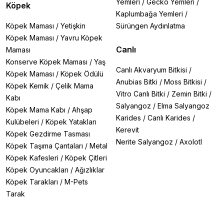
Yemleri
/
Gecko Yemleri
/
Köpek
Kaplumbağa Yemleri
/
Köpek Maması
/
Yetişkin
Sürüngen Aydınlatma
Köpek Maması
/
Yavru Köpek
Canlı
Maması
Konserve Köpek Maması
/
Yaş
Canlı Akvaryum Bitkisi
/
Köpek Maması
/
Köpek Ödülü
Anubias Bitki
/
Moss Bitkisi
/
Köpek Kemik
/
Çelik Mama
Vitro Canlı Bitki
/
Zemin Bitki
/
Kabı
Salyangoz
/
Elma Salyangoz
Köpek Mama Kabı
/
Ahşap
Karides
/
Canlı Karides
/
Kulübeleri
/
Köpek Yatakları
Kerevit
Köpek Gezdirme Tasması
Nerite Salyangoz
/
Axolotl
Köpek Taşıma Çantaları
/
Metal
Köpek Kafesleri
/
Köpek Çitleri
Köpek Oyuncakları
/
Ağızlıklar
Köpek Tarakları
/
M-Pets
Tarak