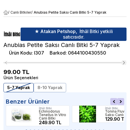
/
Canlı Bitkiler
/
Anubias Petite Saksı Canlı Bitki 5-7 Yaprak
★ Atakan Petshop,
İthâl Bitki yetkili
satıcısıdır.
Anubias Petite Saksı Canlı Bitki 5-7 Yaprak
Ürün Kodu
:
l307
Barkod
:
0644100430550
99.00
TL
Ürün Seçenekleri
5-7 Yaprak
8-10 Yaprak
Benzer Ürünler
İthâl Bitki
İthâl Bitki
Echinodorus
Tonina Fluviati
Tenellus In Vitro
Saksı Canlı Bit
Canlı Bitki
129.90 TL
249.90 TL