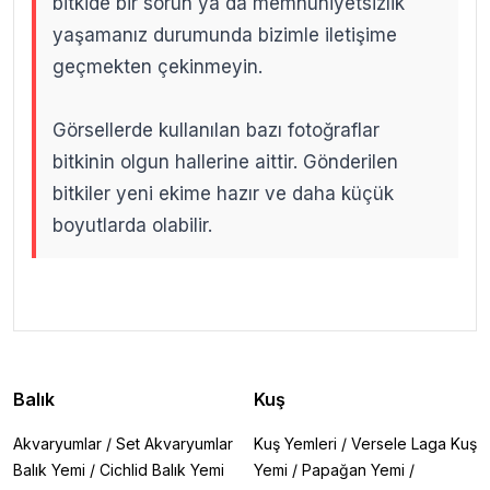
bitkide bir sorun ya da memnuniyetsizlik
yaşamanız durumunda bizimle iletişime
geçmekten çekinmeyin.
Görsellerde kullanılan bazı fotoğraflar
bitkinin olgun hallerine aittir. Gönderilen
bitkiler yeni ekime hazır ve daha küçük
boyutlarda olabilir.
.
.
Balık
Kuş
Akvaryumlar
/
Set Akvaryumlar
Kuş Yemleri
/
Versele Laga Kuş
Balık Yemi
/
Cichlid Balık Yemi
Yemi
/
Papağan Yemi
/