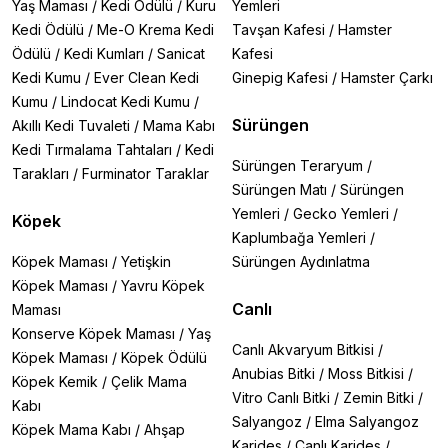
Yaş Maması
/
Kedi Ödülü
/
Kuru
Yemleri
Kedi Ödülü
/
Me-O Krema Kedi
Tavşan Kafesi
/
Hamster
Ödülü
/
Kedi Kumları
/
Sanicat
Kafesi
Kedi Kumu
/
Ever Clean Kedi
Ginepig Kafesi
/
Hamster Çarkı
Kumu
/
Lindocat Kedi Kumu
/
Sürüngen
Akıllı Kedi Tuvaleti
/
Mama Kabı
Kedi Tırmalama Tahtaları
/
Kedi
Sürüngen Teraryum
/
Tarakları
/
Furminator Taraklar
Sürüngen Matı
/
Sürüngen
Yemleri
/
Gecko Yemleri
/
Köpek
Kaplumbağa Yemleri
/
Köpek Maması
/
Yetişkin
Sürüngen Aydınlatma
Köpek Maması
/
Yavru Köpek
Canlı
Maması
Konserve Köpek Maması
/
Yaş
Canlı Akvaryum Bitkisi
/
Köpek Maması
/
Köpek Ödülü
Anubias Bitki
/
Moss Bitkisi
/
Köpek Kemik
/
Çelik Mama
Vitro Canlı Bitki
/
Zemin Bitki
/
Kabı
Salyangoz
/
Elma Salyangoz
Köpek Mama Kabı
/
Ahşap
Karides
/
Canlı Karides
/