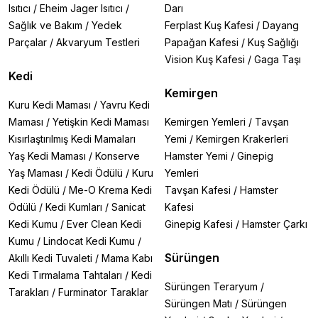
Isıtıcı
/
Eheim Jager Isıtıcı
/
Darı
Sağlık ve Bakım
/
Yedek
Ferplast Kuş Kafesi
/
Dayang
Parçalar
/
Akvaryum Testleri
Papağan Kafesi
/
Kuş Sağlığı
Vision Kuş Kafesi
/
Gaga Taşı
Kedi
Kemirgen
Kuru Kedi Maması
/
Yavru Kedi
Maması
/
Yetişkin Kedi Maması
Kemirgen Yemleri
/
Tavşan
Kısırlaştırılmış Kedi Mamaları
Yemi
/
Kemirgen Krakerleri
Yaş Kedi Maması
/
Konserve
Hamster Yemi
/
Ginepig
Yaş Maması
/
Kedi Ödülü
/
Kuru
Yemleri
Kedi Ödülü
/
Me-O Krema Kedi
Tavşan Kafesi
/
Hamster
Ödülü
/
Kedi Kumları
/
Sanicat
Kafesi
Kedi Kumu
/
Ever Clean Kedi
Ginepig Kafesi
/
Hamster Çarkı
Kumu
/
Lindocat Kedi Kumu
/
Sürüngen
Akıllı Kedi Tuvaleti
/
Mama Kabı
Kedi Tırmalama Tahtaları
/
Kedi
Sürüngen Teraryum
/
Tarakları
/
Furminator Taraklar
Sürüngen Matı
/
Sürüngen