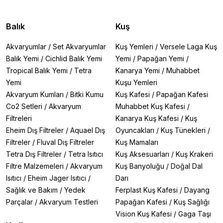
Balık
Kuş
Akvaryumlar
/
Set Akvaryumlar
Kuş Yemleri
/
Versele Laga Kuş
Balık Yemi
/
Cichlid Balık Yemi
Yemi
/
Papağan Yemi
/
Tropical Balık Yemi
/
Tetra
Kanarya Yemi
/
Muhabbet
Yemi
Kuşu Yemleri
Akvaryum Kumları
/
Bitki Kumu
Kuş Kafesi
/
Papağan Kafesi
Co2 Setleri
/
Akvaryum
Muhabbet Kuş Kafesi
/
Filtreleri
Kanarya Kuş Kafesi
/
Kuş
Eheim Dış Filtreler
/
Aquael Dış
Oyuncakları
/
Kuş Tünekleri
/
Filtreler
/
Fluval Dış Filtreler
Kuş Mamaları
Tetra Dış Filtreler
/
Tetra Isıtıcı
Kuş Aksesuarları
/
Kuş Krakeri
Filtre Malzemeleri
/
Akvaryum
Kuş Banyoluğu
/
Doğal Dal
Isıtıcı
/
Eheim Jager Isıtıcı
/
Darı
Sağlık ve Bakım
/
Yedek
Ferplast Kuş Kafesi
/
Dayang
Parçalar
/
Akvaryum Testleri
Papağan Kafesi
/
Kuş Sağlığı
Vision Kuş Kafesi
/
Gaga Taşı