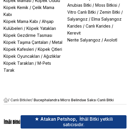
Köpek Maması
/
Köpek Ödülü
Anubias Bitki
/
Moss Bitkisi
/
Köpek Kemik
/
Çelik Mama
Vitro Canlı Bitki
/
Zemin Bitki
/
Kabı
Salyangoz
/
Elma Salyangoz
Köpek Mama Kabı
/
Ahşap
Karides
/
Canlı Karides
/
Kulübeleri
/
Köpek Yatakları
Kerevit
Köpek Gezdirme Tasması
Nerite Salyangoz
/
Axolotl
Köpek Taşıma Çantaları
/
Metal
Köpek Kafesleri
/
Köpek Çitleri
Köpek Oyuncakları
/
Ağızlıklar
Köpek Tarakları
/
M-Pets
Tarak
/
Canlı Bitkiler
/
Bucephalandra Micro Belindae Saksı Canlı Bitki
★ Atakan Petshop,
İthâl Bitki yetkili
satıcısıdır.