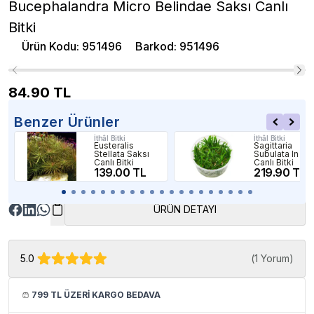
Bucephalandra Micro Belindae Saksı Canlı
Bitki
Ürün Kodu
:
951496
Barkod
:
951496
84.90
TL
Benzer Ürünler
İthâl Bitki
İthâl Bitki
Eusteralis
Sagittaria
Stellata Saksı
Subulata In Vit
Canlı Bitki
Canlı Bitki
139.00 TL
219.90 TL
ÜRÜN DETAYI
5.0
(
1 Yorum
)
799 TL ÜZERİ KARGO BEDAVA