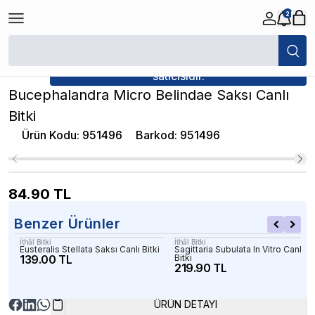
2
/
Canlı Bitkiler
/
Bucephalandra Micro Belindae Saksı Canlı Bitki
★ Atakan Petshop,
İthâl Bitki yetkili
satıcısıdır.
Bucephalandra Micro Belindae Saksı Canlı
Bitki
Ürün Kodu
:
951496
Barkod
:
951496
84.90
TL
Benzer Ürünler
İthâl Bitki
İthâl Bitki
Eusteralis Stellata Saksı Canlı Bitki
Sagittaria Subulata In Vitro Canlı
139.00 TL
Bitki
219.90 TL
ÜRÜN DETAYI