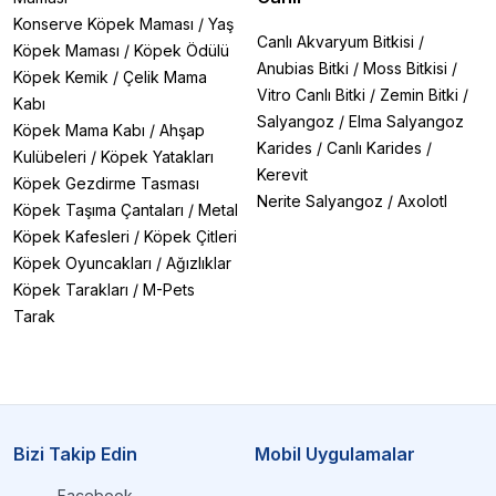
Konserve Köpek Maması
/
Yaş
Canlı Akvaryum Bitkisi
/
Köpek Maması
/
Köpek Ödülü
Anubias Bitki
/
Moss Bitkisi
/
Köpek Kemik
/
Çelik Mama
Vitro Canlı Bitki
/
Zemin Bitki
/
Kabı
Salyangoz
/
Elma Salyangoz
Köpek Mama Kabı
/
Ahşap
Karides
/
Canlı Karides
/
Kulübeleri
/
Köpek Yatakları
Kerevit
Köpek Gezdirme Tasması
Nerite Salyangoz
/
Axolotl
Köpek Taşıma Çantaları
/
Metal
Köpek Kafesleri
/
Köpek Çitleri
Köpek Oyuncakları
/
Ağızlıklar
Köpek Tarakları
/
M-Pets
Tarak
Bizi Takip Edin
Mobil Uygulamalar
Facebook