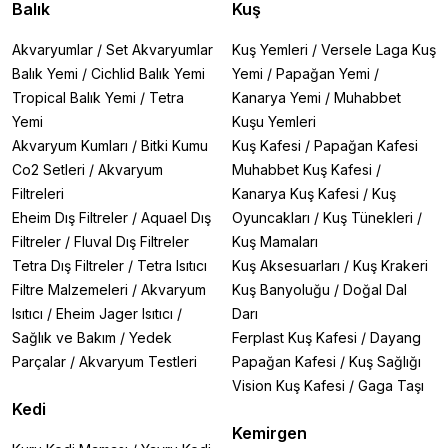
Balık
Kuş
Akvaryumlar
/
Set Akvaryumlar
Kuş Yemleri
/
Versele Laga Kuş
Balık Yemi
/
Cichlid Balık Yemi
Yemi
/
Papağan Yemi
/
Tropical Balık Yemi
/
Tetra
Kanarya Yemi
/
Muhabbet
Yemi
Kuşu Yemleri
Akvaryum Kumları
/
Bitki Kumu
Kuş Kafesi
/
Papağan Kafesi
Co2 Setleri
/
Akvaryum
Muhabbet Kuş Kafesi
/
Filtreleri
Kanarya Kuş Kafesi
/
Kuş
Eheim Dış Filtreler
/
Aquael Dış
Oyuncakları
/
Kuş Tünekleri
/
Filtreler
/
Fluval Dış Filtreler
Kuş Mamaları
Tetra Dış Filtreler
/
Tetra Isıtıcı
Kuş Aksesuarları
/
Kuş Krakeri
Filtre Malzemeleri
/
Akvaryum
Kuş Banyoluğu
/
Doğal Dal
Isıtıcı
/
Eheim Jager Isıtıcı
/
Darı
Sağlık ve Bakım
/
Yedek
Ferplast Kuş Kafesi
/
Dayang
Parçalar
/
Akvaryum Testleri
Papağan Kafesi
/
Kuş Sağlığı
Vision Kuş Kafesi
/
Gaga Taşı
Kedi
Kemirgen