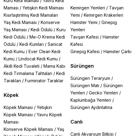
Kuru Kedi Maması
/
Yavru Kedi
Maması
/
Yetişkin Kedi Maması
Kemirgen Yemleri
/
Tavşan
Kısırlaştırılmış Kedi Mamaları
Yemi
/
Kemirgen Krakerleri
Yaş Kedi Maması
/
Konserve
Hamster Yemi
/
Ginepig
Yaş Maması
/
Kedi Ödülü
/
Kuru
Yemleri
Kedi Ödülü
/
Me-O Krema Kedi
Tavşan Kafesi
/
Hamster
Ödülü
/
Kedi Kumları
/
Sanicat
Kafesi
Kedi Kumu
/
Ever Clean Kedi
Ginepig Kafesi
/
Hamster Çarkı
Kumu
/
Lindocat Kedi Kumu
/
Sürüngen
Akıllı Kedi Tuvaleti
/
Mama Kabı
Kedi Tırmalama Tahtaları
/
Kedi
Sürüngen Teraryum
/
Tarakları
/
Furminator Taraklar
Sürüngen Matı
/
Sürüngen
Yemleri
/
Gecko Yemleri
/
Köpek
Kaplumbağa Yemleri
/
Köpek Maması
/
Yetişkin
Sürüngen Aydınlatma
Köpek Maması
/
Yavru Köpek
Canlı
Maması
Konserve Köpek Maması
/
Yaş
Canlı Akvaryum Bitkisi
/