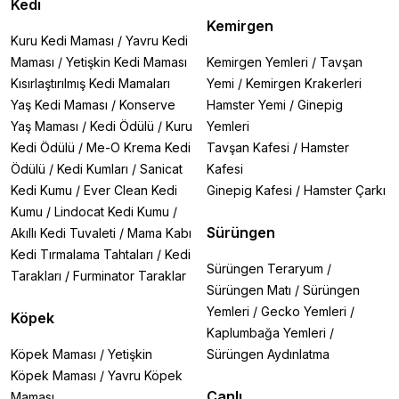
Kedi
Kemirgen
Kuru Kedi Maması
/
Yavru Kedi
Maması
/
Yetişkin Kedi Maması
Kemirgen Yemleri
/
Tavşan
Kısırlaştırılmış Kedi Mamaları
Yemi
/
Kemirgen Krakerleri
Yaş Kedi Maması
/
Konserve
Hamster Yemi
/
Ginepig
Yaş Maması
/
Kedi Ödülü
/
Kuru
Yemleri
Kedi Ödülü
/
Me-O Krema Kedi
Tavşan Kafesi
/
Hamster
Ödülü
/
Kedi Kumları
/
Sanicat
Kafesi
Kedi Kumu
/
Ever Clean Kedi
Ginepig Kafesi
/
Hamster Çarkı
Kumu
/
Lindocat Kedi Kumu
/
Sürüngen
Akıllı Kedi Tuvaleti
/
Mama Kabı
Kedi Tırmalama Tahtaları
/
Kedi
Sürüngen Teraryum
/
Tarakları
/
Furminator Taraklar
Sürüngen Matı
/
Sürüngen
Yemleri
/
Gecko Yemleri
/
Köpek
Kaplumbağa Yemleri
/
Köpek Maması
/
Yetişkin
Sürüngen Aydınlatma
Köpek Maması
/
Yavru Köpek
Canlı
Maması