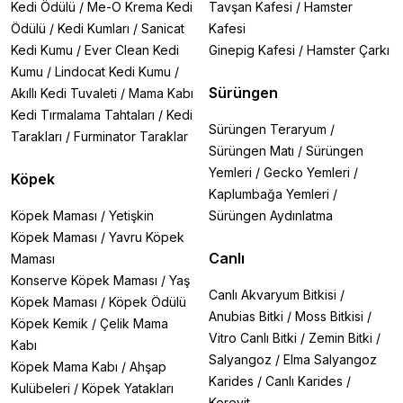
Kedi Ödülü
/
Me-O Krema Kedi
Tavşan Kafesi
/
Hamster
Ödülü
/
Kedi Kumları
/
Sanicat
Kafesi
Kedi Kumu
/
Ever Clean Kedi
Ginepig Kafesi
/
Hamster Çarkı
Kumu
/
Lindocat Kedi Kumu
/
Sürüngen
Akıllı Kedi Tuvaleti
/
Mama Kabı
Kedi Tırmalama Tahtaları
/
Kedi
Sürüngen Teraryum
/
Tarakları
/
Furminator Taraklar
Sürüngen Matı
/
Sürüngen
Yemleri
/
Gecko Yemleri
/
Köpek
Kaplumbağa Yemleri
/
Köpek Maması
/
Yetişkin
Sürüngen Aydınlatma
Köpek Maması
/
Yavru Köpek
Canlı
Maması
Konserve Köpek Maması
/
Yaş
Canlı Akvaryum Bitkisi
/
Köpek Maması
/
Köpek Ödülü
Anubias Bitki
/
Moss Bitkisi
/
Köpek Kemik
/
Çelik Mama
Vitro Canlı Bitki
/
Zemin Bitki
/
Kabı
Salyangoz
/
Elma Salyangoz
Köpek Mama Kabı
/
Ahşap
Karides
/
Canlı Karides
/
Kulübeleri
/
Köpek Yatakları
Kerevit