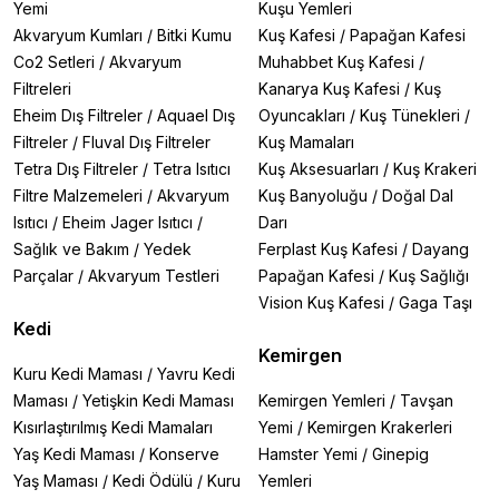
Yemi
Kuşu Yemleri
Akvaryum Kumları
/
Bitki Kumu
Kuş Kafesi
/
Papağan Kafesi
Co2 Setleri
/
Akvaryum
Muhabbet Kuş Kafesi
/
Filtreleri
Kanarya Kuş Kafesi
/
Kuş
Eheim Dış Filtreler
/
Aquael Dış
Oyuncakları
/
Kuş Tünekleri
/
Filtreler
/
Fluval Dış Filtreler
Kuş Mamaları
Tetra Dış Filtreler
/
Tetra Isıtıcı
Kuş Aksesuarları
/
Kuş Krakeri
Filtre Malzemeleri
/
Akvaryum
Kuş Banyoluğu
/
Doğal Dal
Isıtıcı
/
Eheim Jager Isıtıcı
/
Darı
Sağlık ve Bakım
/
Yedek
Ferplast Kuş Kafesi
/
Dayang
Parçalar
/
Akvaryum Testleri
Papağan Kafesi
/
Kuş Sağlığı
Vision Kuş Kafesi
/
Gaga Taşı
Kedi
Kemirgen
Kuru Kedi Maması
/
Yavru Kedi
Maması
/
Yetişkin Kedi Maması
Kemirgen Yemleri
/
Tavşan
Kısırlaştırılmış Kedi Mamaları
Yemi
/
Kemirgen Krakerleri
Yaş Kedi Maması
/
Konserve
Hamster Yemi
/
Ginepig
Yaş Maması
/
Kedi Ödülü
/
Kuru
Yemleri