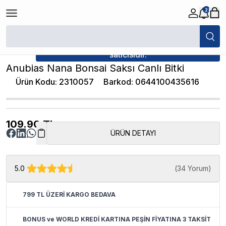
2
/
Canlı Bitkiler
/
Anubias Nana Bonsai Saksı Canlı Bitki
★ Atakan Petshop,
İthâl Bitki yetkili
satıcısıdır.
Anubias Nana Bonsai Saksı Canlı Bitki
Ürün Kodu
:
2310057
Barkod
:
0644100435616
109.90
TL
ÜRÜN DETAYI
5.0
(
34 Yorum
)
799 TL ÜZERİ KARGO BEDAVA
BONUS ve WORLD KREDİ KARTINA PEŞİN FİYATINA 3 TAKSİT