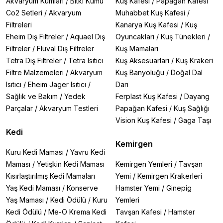
Akvaryum Kumları
/
Bitki Kumu
Kuş Kafesi
/
Papağan Kafesi
Co2 Setleri
/
Akvaryum
Muhabbet Kuş Kafesi
/
Filtreleri
Kanarya Kuş Kafesi
/
Kuş
Eheim Dış Filtreler
/
Aquael Dış
Oyuncakları
/
Kuş Tünekleri
/
Filtreler
/
Fluval Dış Filtreler
Kuş Mamaları
Tetra Dış Filtreler
/
Tetra Isıtıcı
Kuş Aksesuarları
/
Kuş Krakeri
Filtre Malzemeleri
/
Akvaryum
Kuş Banyoluğu
/
Doğal Dal
Isıtıcı
/
Eheim Jager Isıtıcı
/
Darı
Sağlık ve Bakım
/
Yedek
Ferplast Kuş Kafesi
/
Dayang
Parçalar
/
Akvaryum Testleri
Papağan Kafesi
/
Kuş Sağlığı
Vision Kuş Kafesi
/
Gaga Taşı
Kedi
Kemirgen
Kuru Kedi Maması
/
Yavru Kedi
Maması
/
Yetişkin Kedi Maması
Kemirgen Yemleri
/
Tavşan
Kısırlaştırılmış Kedi Mamaları
Yemi
/
Kemirgen Krakerleri
Yaş Kedi Maması
/
Konserve
Hamster Yemi
/
Ginepig
Yaş Maması
/
Kedi Ödülü
/
Kuru
Yemleri
Kedi Ödülü
/
Me-O Krema Kedi
Tavşan Kafesi
/
Hamster