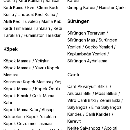
Ödülü
/
Kedi Kumları
/
Sanicat
Kafesi
Kedi Kumu
/
Ever Clean Kedi
Ginepig Kafesi
/
Hamster Çarkı
Kumu
/
Lindocat Kedi Kumu
/
Sürüngen
Akıllı Kedi Tuvaleti
/
Mama Kabı
Kedi Tırmalama Tahtaları
/
Kedi
Sürüngen Teraryum
/
Tarakları
/
Furminator Taraklar
Sürüngen Matı
/
Sürüngen
Yemleri
/
Gecko Yemleri
/
Köpek
Kaplumbağa Yemleri
/
Köpek Maması
/
Yetişkin
Sürüngen Aydınlatma
Köpek Maması
/
Yavru Köpek
Canlı
Maması
Konserve Köpek Maması
/
Yaş
Canlı Akvaryum Bitkisi
/
Köpek Maması
/
Köpek Ödülü
Anubias Bitki
/
Moss Bitkisi
/
Köpek Kemik
/
Çelik Mama
Vitro Canlı Bitki
/
Zemin Bitki
/
Kabı
Salyangoz
/
Elma Salyangoz
Köpek Mama Kabı
/
Ahşap
Karides
/
Canlı Karides
/
Kulübeleri
/
Köpek Yatakları
Kerevit
Köpek Gezdirme Tasması
Nerite Salyangoz
/
Axolotl