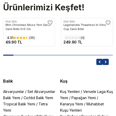
Ürünlerimizi Keşfet!
İthâl Bitki
İthâl Bitki
Mini Christmas Moss Yeni Sarım
Lagenandra Thwaitesii In Vitro
Canlı Bitki 5x5 Cm
Cup Canlı Bitki
4.31
(
39
)
(
0
)
49.90 TL
249.90 TL
Balık
Kuş
Akvaryumlar
/
Set Akvaryumlar
Kuş Yemleri
/
Versele Laga Kuş
Balık Yemi
/
Cichlid Balık Yemi
Yemi
/
Papağan Yemi
/
Tropical Balık Yemi
/
Tetra
Kanarya Yemi
/
Muhabbet
Yemi
Kuşu Yemleri