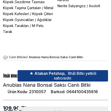
Köpek Gezdirme Tasması
Nerite Salyangoz
/
Axolotl
Köpek Taşıma Çantaları
/
Metal
Köpek Kafesleri
/
Köpek Çitleri
Köpek Oyuncakları
/
Ağızlıklar
Köpek Tarakları
/
M-Pets
Tarak
/
Canlı Bitkiler
/
Anubias Nana Bonsai Saksı Canlı Bitki
★ Atakan Petshop,
İthâl Bitki yetkili
satıcısıdır.
Anubias Nana Bonsai Saksı Canlı Bitki
Ürün Kodu
:
2310057
Barkod
:
0644100435616
109.90
TL