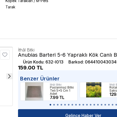
Köpek Tarakları
/
M-Pets
Tarak
İthâl Bitki
Anubias Barteri 5-6 Yapraklı Kök Canlı Bi
Ürün Kodu
:
632-l013
Barkod
:
064410043034
159.00
TL
Benzer Ürünler
İthâl Bitki
İthâl B
Paslanmaz Bitki
Rota
Teli 5x5 Cm 1
Saksı
Adet
129
7.99 TL
Gelince Haber Ver