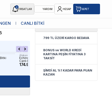
2
FIRSATLAR
YARDIM
HESAP
SEPET
NGEN
CANLI BİTKİ
5.0
(
19 Yorum
)
tki
5
799 TL ÜZERİ KARGO BEDAVA
BONUS ve WORLD KREDİ
KARTINA PEŞİN FİYATINA 3
Atakan Petshop
İthâl Bitki
Bitki
Echinodorus Horemanii Red Saksı
Ophiopogon Japonica Sak
TAKSİT
Canlı Bitki
Bitki
174.90 TL
99.90 TL
ŞİMDİ AL %1 KADAR PARA PUAN
KAZAN