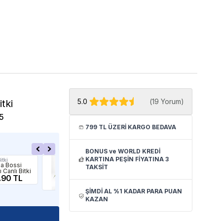
5.0
(
19 Yorum
)
tki
5
799 TL ÜZERİ KARGO BEDAVA
BONUS ve WORLD KREDİ
KARTINA PEŞİN FİYATINA 3
itki
Atakan Petshop
İthâl
la Bossi
Echinodorus
Op
TAKSİT
 Canlı Bitki
Horemanii Red
Jap
.90 TL
Saksı Canlı Bitki
Canl
174.90 TL
99
ŞİMDİ AL %1 KADAR PARA PUAN
KAZAN