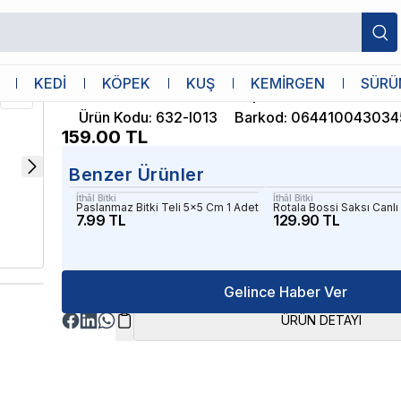
İthâl Bitki
KEDİ
KÖPEK
KUŞ
KEMİRGEN
SÜRÜ
Anubias Barteri 5-6 Yapraklı Kök Canlı Bi
Ürün Kodu
:
632-l013
Barkod
:
064410043034
159.00
TL
Benzer Ürünler
İthâl Bitki
İthâl Bitki
Paslanmaz Bitki Teli 5x5 Cm 1 Adet
Rotala Bossi Saksı Canlı 
7.99 TL
129.90 TL
Gelince Haber Ver
ÜRÜN DETAYI