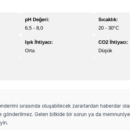
pH Değeri:
Sıcaklık:
6,5 - 8,0
20 - 30°C
Işık İhtiyacı:
CO2 İhtiyacı:
Orta
Düşük
 gönderimi sırasında oluşabilecek zararlardan haberdar ol
ikle gönderilmez. Gelen bitkide bir sorun ya da memnuniy
yin.