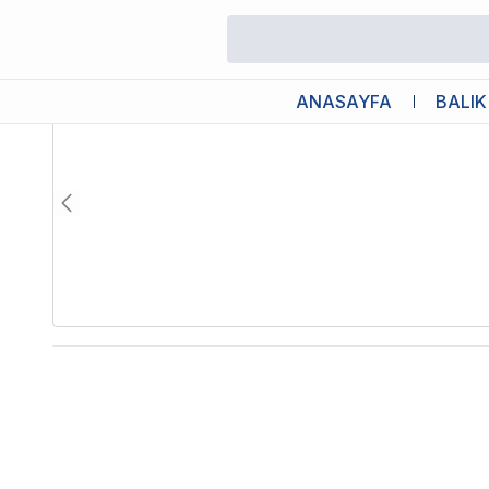
/
Canlı Bitkiler
/
Anubias Barteri 5-6 Yapraklı Kök Canlı Bitki
ANASAYFA
BALIK