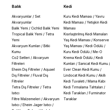
Balık
Kedi
Akvaryumlar
/
Set
Kuru Kedi Maması
/
Yavru
Akvaryumlar
Kedi Maması
/
Yetişkin Kedi
Balık Yemi
/
Cichlid Balık Yemi
Maması
Tropical Balık Yemi
/
Tetra
Kısırlaştırılmış Kedi Mamaları
Yemi
Yaş Kedi Maması
/
Konserve
Akvaryum Kumları
/
Bitki
Yaş Maması
/
Kedi Ödülü
/
Kumu
Kuru Kedi Ödülü
/
Me-O
Co2 Setleri
/
Akvaryum
Krema Kedi Ödülü
/
Kedi
Filtreleri
Kumları
/
Sanicat Kedi Kumu
Eheim Dış Filtreler
/
Aquael
Ever Clean Kedi Kumu
/
Dış Filtreler
/
Fluval Dış
Lindocat Kedi Kumu
/
Akıllı
Filtreler
Kedi Tuvaleti
/
Mama Kabı
Tetra Dış Filtreler
/
Tetra
Kedi Tırmalama Tahtaları
/
Isıtıcı
Kedi Tarakları
/
Furminator
Filtre Malzemeleri
/
Akvaryum
Taraklar
Isıtıcı
/
Eheim Jager Isıtıcı
/