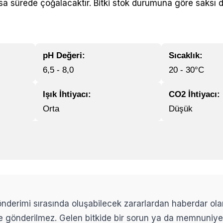
sa sürede çoğalacaktır. Bitki stok durumuna göre saksı d
pH Değeri:
Sıcaklık:
6,5 - 8,0
20 - 30°C
Işık İhtiyacı:
CO2 İhtiyacı:
Orta
Düşük
 gönderimi sırasında oluşabilecek zararlardan haberdar ol
ikle gönderilmez. Gelen bitkide bir sorun ya da memnuniy