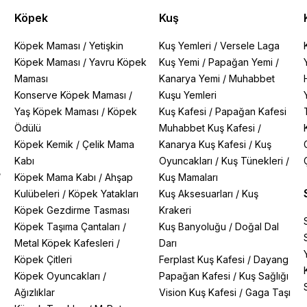
Köpek
Kuş
Köpek Maması
/
Yetişkin
Kuş Yemleri
/
Versele Laga
Köpek Maması
/
Yavru Köpek
Kuş Yemi
/
Papağan Yemi
/
Maması
Kanarya Yemi
/
Muhabbet
Konserve Köpek Maması
/
Kuşu Yemleri
Yaş Köpek Maması
/
Köpek
Kuş Kafesi
/
Papağan Kafesi
Ödülü
Muhabbet Kuş Kafesi
/
Köpek Kemik
/
Çelik Mama
Kanarya Kuş Kafesi
/
Kuş
Kabı
Oyuncakları
/
Kuş Tünekleri
/
/
Köpek Mama Kabı
/
Ahşap
Kuş Mamaları
Kulübeleri
/
Köpek Yatakları
Kuş Aksesuarları
/
Kuş
Köpek Gezdirme Tasması
Krakeri
Köpek Taşıma Çantaları
/
Kuş Banyoluğu
/
Doğal Dal
Metal Köpek Kafesleri
/
Darı
Köpek Çitleri
Ferplast Kuş Kafesi
/
Dayang
Köpek Oyuncakları
/
Papağan Kafesi
/
Kuş Sağlığı
Ağızlıklar
Vision Kuş Kafesi
/
Gaga Taşı