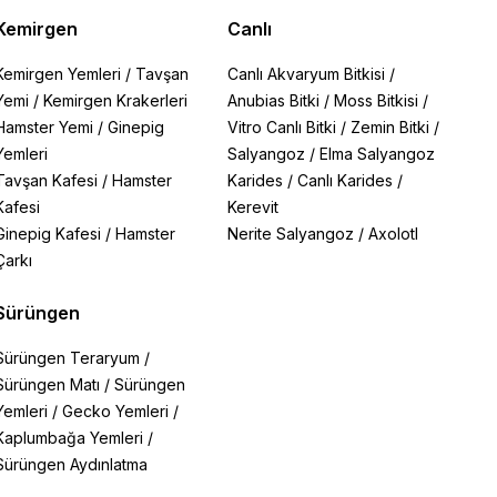
Kemirgen
Canlı
Kemirgen Yemleri
/
Tavşan
Canlı Akvaryum Bitkisi
/
Yemi
/
Kemirgen Krakerleri
Anubias Bitki
/
Moss Bitkisi
/
Hamster Yemi
/
Ginepig
Vitro Canlı Bitki
/
Zemin Bitki
/
Yemleri
Salyangoz
/
Elma Salyangoz
Tavşan Kafesi
/
Hamster
Karides
/
Canlı Karides
/
Kafesi
Kerevit
Ginepig Kafesi
/
Hamster
Nerite Salyangoz
/
Axolotl
Çarkı
Sürüngen
Sürüngen Teraryum
/
Sürüngen Matı
/
Sürüngen
Yemleri
/
Gecko Yemleri
/
Kaplumbağa Yemleri
/
Sürüngen Aydınlatma