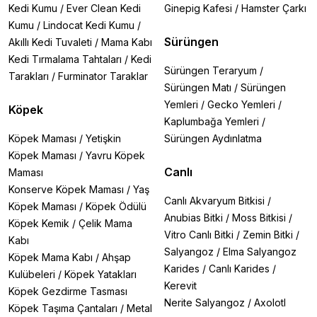
Kedi Kumu
/
Ever Clean Kedi
Ginepig Kafesi
/
Hamster Çarkı
Kumu
/
Lindocat Kedi Kumu
/
Sürüngen
Akıllı Kedi Tuvaleti
/
Mama Kabı
Kedi Tırmalama Tahtaları
/
Kedi
Sürüngen Teraryum
/
Tarakları
/
Furminator Taraklar
Sürüngen Matı
/
Sürüngen
Yemleri
/
Gecko Yemleri
/
Köpek
Kaplumbağa Yemleri
/
Köpek Maması
/
Yetişkin
Sürüngen Aydınlatma
Köpek Maması
/
Yavru Köpek
Canlı
Maması
Konserve Köpek Maması
/
Yaş
Canlı Akvaryum Bitkisi
/
Köpek Maması
/
Köpek Ödülü
Anubias Bitki
/
Moss Bitkisi
/
Köpek Kemik
/
Çelik Mama
Vitro Canlı Bitki
/
Zemin Bitki
/
Kabı
Salyangoz
/
Elma Salyangoz
Köpek Mama Kabı
/
Ahşap
Karides
/
Canlı Karides
/
Kulübeleri
/
Köpek Yatakları
Kerevit
Köpek Gezdirme Tasması
Nerite Salyangoz
/
Axolotl
Köpek Taşıma Çantaları
/
Metal