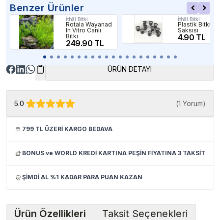
Benzer Ürünler
İthâl Bitki
İthâl Bitki
Rotala Wayanad
Plastik Bitki
In Vitro Canlı
Saksısı
Bitki
4.90 TL
249.90 TL
ÜRÜN DETAYI
5.0
(
1 Yorum
)
799 TL ÜZERİ KARGO BEDAVA
BONUS ve WORLD KREDİ KARTINA PEŞİN FİYATINA 3 TAKSİT
ŞİMDİ AL %1 KADAR PARA PUAN KAZAN
Ürün Özellikleri
Taksit Seçenekleri