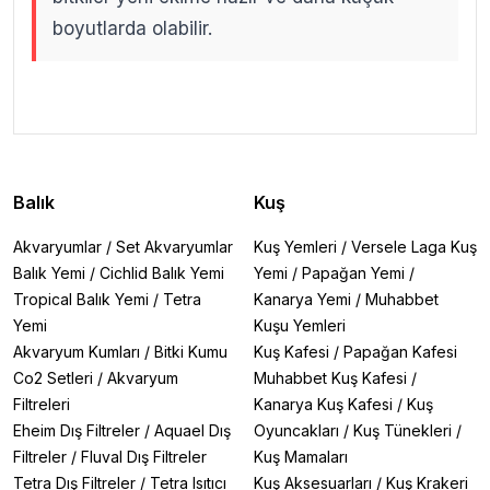
boyutlarda olabilir.
.
.
Balık
Kuş
Akvaryumlar
/
Set Akvaryumlar
Kuş Yemleri
/
Versele Laga Kuş
Balık Yemi
/
Cichlid Balık Yemi
Yemi
/
Papağan Yemi
/
Tropical Balık Yemi
/
Tetra
Kanarya Yemi
/
Muhabbet
Yemi
Kuşu Yemleri
Akvaryum Kumları
/
Bitki Kumu
Kuş Kafesi
/
Papağan Kafesi
Co2 Setleri
/
Akvaryum
Muhabbet Kuş Kafesi
/
Filtreleri
Kanarya Kuş Kafesi
/
Kuş
Eheim Dış Filtreler
/
Aquael Dış
Oyuncakları
/
Kuş Tünekleri
/
Filtreler
/
Fluval Dış Filtreler
Kuş Mamaları
Tetra Dış Filtreler
/
Tetra Isıtıcı
Kuş Aksesuarları
/
Kuş Krakeri