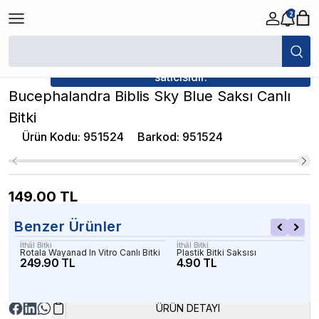
2
/
Canlı Bitkiler
/
Bucephalandra Biblis Sky Blue Saksı Canlı Bitki
★ Atakan Petshop,
İthâl Bitki yetkili
satıcısıdır.
Bucephalandra Biblis Sky Blue Saksı Canlı
Bitki
Ürün Kodu
:
951524
Barkod
:
951524
149.00
TL
Benzer Ürünler
İthâl Bitki
İthâl Bitki
Rotala Wayanad In Vitro Canlı Bitki
Plastik Bitki Saksısı
249.90 TL
4.90 TL
ÜRÜN DETAYI