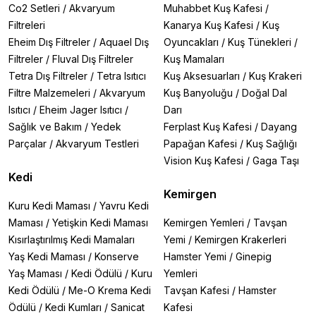
Co2 Setleri
/
Akvaryum
Muhabbet Kuş Kafesi
/
Filtreleri
Kanarya Kuş Kafesi
/
Kuş
Eheim Dış Filtreler
/
Aquael Dış
Oyuncakları
/
Kuş Tünekleri
/
Filtreler
/
Fluval Dış Filtreler
Kuş Mamaları
Tetra Dış Filtreler
/
Tetra Isıtıcı
Kuş Aksesuarları
/
Kuş Krakeri
Filtre Malzemeleri
/
Akvaryum
Kuş Banyoluğu
/
Doğal Dal
Isıtıcı
/
Eheim Jager Isıtıcı
/
Darı
Sağlık ve Bakım
/
Yedek
Ferplast Kuş Kafesi
/
Dayang
Parçalar
/
Akvaryum Testleri
Papağan Kafesi
/
Kuş Sağlığı
Vision Kuş Kafesi
/
Gaga Taşı
Kedi
Kemirgen
Kuru Kedi Maması
/
Yavru Kedi
Maması
/
Yetişkin Kedi Maması
Kemirgen Yemleri
/
Tavşan
Kısırlaştırılmış Kedi Mamaları
Yemi
/
Kemirgen Krakerleri
Yaş Kedi Maması
/
Konserve
Hamster Yemi
/
Ginepig
Yaş Maması
/
Kedi Ödülü
/
Kuru
Yemleri
Kedi Ödülü
/
Me-O Krema Kedi
Tavşan Kafesi
/
Hamster
Ödülü
/
Kedi Kumları
/
Sanicat
Kafesi