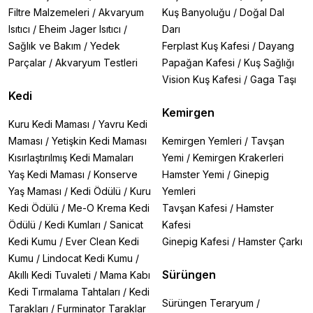
Filtre Malzemeleri
/
Akvaryum
Kuş Banyoluğu
/
Doğal Dal
Isıtıcı
/
Eheim Jager Isıtıcı
/
Darı
Sağlık ve Bakım
/
Yedek
Ferplast Kuş Kafesi
/
Dayang
Parçalar
/
Akvaryum Testleri
Papağan Kafesi
/
Kuş Sağlığı
Vision Kuş Kafesi
/
Gaga Taşı
Kedi
Kemirgen
Kuru Kedi Maması
/
Yavru Kedi
Maması
/
Yetişkin Kedi Maması
Kemirgen Yemleri
/
Tavşan
Kısırlaştırılmış Kedi Mamaları
Yemi
/
Kemirgen Krakerleri
Yaş Kedi Maması
/
Konserve
Hamster Yemi
/
Ginepig
Yaş Maması
/
Kedi Ödülü
/
Kuru
Yemleri
Kedi Ödülü
/
Me-O Krema Kedi
Tavşan Kafesi
/
Hamster
Ödülü
/
Kedi Kumları
/
Sanicat
Kafesi
Kedi Kumu
/
Ever Clean Kedi
Ginepig Kafesi
/
Hamster Çarkı
Kumu
/
Lindocat Kedi Kumu
/
Sürüngen
Akıllı Kedi Tuvaleti
/
Mama Kabı
Kedi Tırmalama Tahtaları
/
Kedi
Sürüngen Teraryum
/
Tarakları
/
Furminator Taraklar