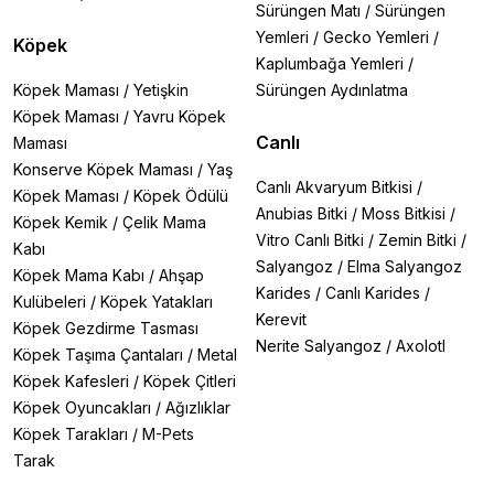
Sürüngen Matı
/
Sürüngen
Yemleri
/
Gecko Yemleri
/
Köpek
Kaplumbağa Yemleri
/
Köpek Maması
/
Yetişkin
Sürüngen Aydınlatma
Köpek Maması
/
Yavru Köpek
Canlı
Maması
Konserve Köpek Maması
/
Yaş
Canlı Akvaryum Bitkisi
/
Köpek Maması
/
Köpek Ödülü
Anubias Bitki
/
Moss Bitkisi
/
Köpek Kemik
/
Çelik Mama
Vitro Canlı Bitki
/
Zemin Bitki
/
Kabı
Salyangoz
/
Elma Salyangoz
Köpek Mama Kabı
/
Ahşap
Karides
/
Canlı Karides
/
Kulübeleri
/
Köpek Yatakları
Kerevit
Köpek Gezdirme Tasması
Nerite Salyangoz
/
Axolotl
Köpek Taşıma Çantaları
/
Metal
Köpek Kafesleri
/
Köpek Çitleri
Köpek Oyuncakları
/
Ağızlıklar
Köpek Tarakları
/
M-Pets
Tarak