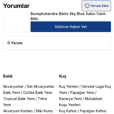
Yorumlar
Yorum Ekle
Bucephalandra Biblis Sky Blue Saksı Canlı Bitki Ürün Yor
Bucephalandra Biblis Sky Blue Saksı Canlı
Bitki
Gelince Haber Ver
0 Yorum
Balık
Kuş
Akvaryumlar
/
Set Akvaryumlar
Kuş Yemleri
/
Versele Laga Kuş
Balık Yemi
/
Cichlid Balık Yemi
Yemi
/
Papağan Yemi
/
Tropical Balık Yemi
/
Tetra
Kanarya Yemi
/
Muhabbet
Yemi
Kuşu Yemleri
Akvaryum Kumları
/
Bitki Kumu
Kuş Kafesi
/
Papağan Kafesi