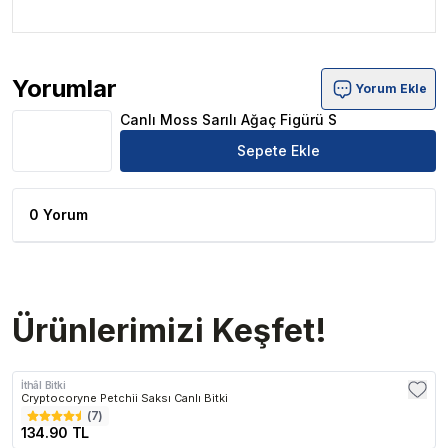
Yorumlar
Yorum Ekle
Canlı Moss Sarılı Ağaç Figürü S Ürün Yorumları
Canlı Moss Sarılı Ağaç Figürü S
Sepete Ekle
0 Yorum
Ürünlerimizi Keşfet!
İthâl Bitki
Cryptocoryne Petchii Saksı Canlı Bitki
(
7
)
134.90 TL