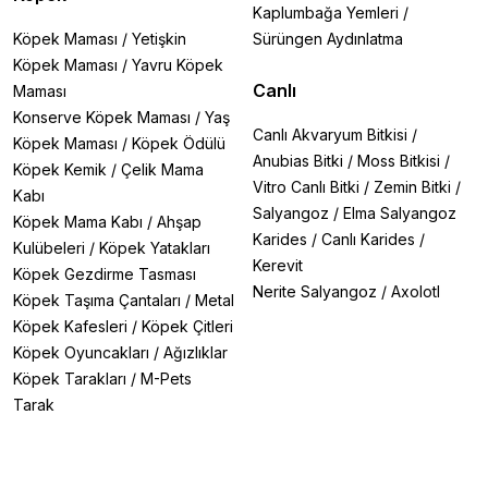
Kaplumbağa Yemleri
/
Köpek Maması
/
Yetişkin
Sürüngen Aydınlatma
Köpek Maması
/
Yavru Köpek
Canlı
Maması
Konserve Köpek Maması
/
Yaş
Canlı Akvaryum Bitkisi
/
Köpek Maması
/
Köpek Ödülü
Anubias Bitki
/
Moss Bitkisi
/
Köpek Kemik
/
Çelik Mama
Vitro Canlı Bitki
/
Zemin Bitki
/
Kabı
Salyangoz
/
Elma Salyangoz
Köpek Mama Kabı
/
Ahşap
Karides
/
Canlı Karides
/
Kulübeleri
/
Köpek Yatakları
Kerevit
Köpek Gezdirme Tasması
Nerite Salyangoz
/
Axolotl
Köpek Taşıma Çantaları
/
Metal
Köpek Kafesleri
/
Köpek Çitleri
Köpek Oyuncakları
/
Ağızlıklar
Köpek Tarakları
/
M-Pets
Tarak