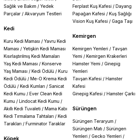
Sağlık ve Bakım
/
Yedek
Ferplast Kuş Kafesi
/
Dayang
Parçalar
/
Akvaryum Testleri
Papağan Kafesi
/
Kuş Sağlığı
Vision Kuş Kafesi
/
Gaga Taşı
Kedi
Kemirgen
Kuru Kedi Maması
/
Yavru Kedi
Maması
/
Yetişkin Kedi Maması
Kemirgen Yemleri
/
Tavşan
Kısırlaştırılmış Kedi Mamaları
Yemi
/
Kemirgen Krakerleri
Yaş Kedi Maması
/
Konserve
Hamster Yemi
/
Ginepig
Yaş Maması
/
Kedi Ödülü
/
Kuru
Yemleri
Kedi Ödülü
/
Me-O Krema Kedi
Tavşan Kafesi
/
Hamster
Ödülü
/
Kedi Kumları
/
Sanicat
Kafesi
Kedi Kumu
/
Ever Clean Kedi
Ginepig Kafesi
/
Hamster Çarkı
Kumu
/
Lindocat Kedi Kumu
/
Sürüngen
Akıllı Kedi Tuvaleti
/
Mama Kabı
Kedi Tırmalama Tahtaları
/
Kedi
Sürüngen Teraryum
/
Tarakları
/
Furminator Taraklar
Sürüngen Matı
/
Sürüngen
Yemleri
/
Gecko Yemleri
/
Köpek