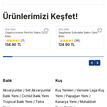
Ürünlerimizi Keşfet!
İthâl Bitki
İthâl Bitki
Cryptocoryne Petchii Saksı Canlı
Sagittaria Subulata Saksı Canlı
Bitki
Bitki
(
7
)
(
36
)
134.90 TL
124.90 TL
Balık
Kuş
Akvaryumlar
/
Set Akvaryumlar
Kuş Yemleri
/
Versele Laga Kuş
Balık Yemi
/
Cichlid Balık Yemi
Yemi
/
Papağan Yemi
/
Tropical Balık Yemi
/
Tetra
Kanarya Yemi
/
Muhabbet