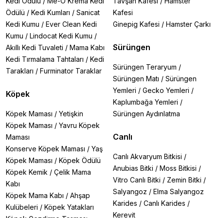
Kedi Ödülü
/
Me-O Krema Kedi
Tavşan Kafesi
/
Hamster
Ödülü
/
Kedi Kumları
/
Sanicat
Kafesi
Kedi Kumu
/
Ever Clean Kedi
Ginepig Kafesi
/
Hamster Çarkı
Kumu
/
Lindocat Kedi Kumu
/
Sürüngen
Akıllı Kedi Tuvaleti
/
Mama Kabı
Kedi Tırmalama Tahtaları
/
Kedi
Sürüngen Teraryum
/
Tarakları
/
Furminator Taraklar
Sürüngen Matı
/
Sürüngen
Yemleri
/
Gecko Yemleri
/
Köpek
Kaplumbağa Yemleri
/
Köpek Maması
/
Yetişkin
Sürüngen Aydınlatma
Köpek Maması
/
Yavru Köpek
Canlı
Maması
Konserve Köpek Maması
/
Yaş
Canlı Akvaryum Bitkisi
/
Köpek Maması
/
Köpek Ödülü
Anubias Bitki
/
Moss Bitkisi
/
Köpek Kemik
/
Çelik Mama
Vitro Canlı Bitki
/
Zemin Bitki
/
Kabı
Salyangoz
/
Elma Salyangoz
Köpek Mama Kabı
/
Ahşap
Karides
/
Canlı Karides
/
Kulübeleri
/
Köpek Yatakları
Kerevit