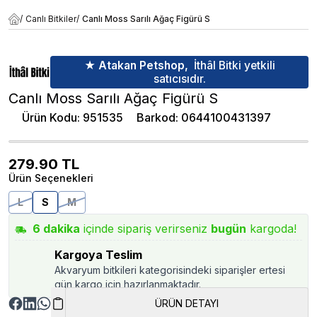
/
Canlı Bitkiler
/
Canlı Moss Sarılı Ağaç Figürü S
★ Atakan Petshop,
İthâl Bitki yetkili
satıcısıdır.
Canlı Moss Sarılı Ağaç Figürü S
Ürün Kodu
:
951535
Barkod
:
0644100431397
279.90
TL
Ürün Seçenekleri
L
S
M
6
dakika
içinde sipariş verirseniz
bugün
kargoda!
Kargoya Teslim
Akvaryum bitkileri kategorisindeki siparişler ertesi
gün kargo için hazırlanmaktadır.
ÜRÜN DETAYI