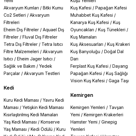
Yemi
Kuşu Yemleri
Akvaryum Kumları
/
Bitki Kumu
Kuş Kafesi
/
Papağan Kafesi
Co2 Setleri
/
Akvaryum
Muhabbet Kuş Kafesi
/
Filtreleri
Kanarya Kuş Kafesi
/
Kuş
Eheim Dış Filtreler
/
Aquael Dış
Oyuncakları
/
Kuş Tünekleri
/
Filtreler
/
Fluval Dış Filtreler
Kuş Mamaları
Tetra Dış Filtreler
/
Tetra Isıtıcı
Kuş Aksesuarları
/
Kuş Krakeri
Filtre Malzemeleri
/
Akvaryum
Kuş Banyoluğu
/
Doğal Dal
Isıtıcı
/
Eheim Jager Isıtıcı
/
Darı
Sağlık ve Bakım
/
Yedek
Ferplast Kuş Kafesi
/
Dayang
Parçalar
/
Akvaryum Testleri
Papağan Kafesi
/
Kuş Sağlığı
Vision Kuş Kafesi
/
Gaga Taşı
Kedi
Kemirgen
Kuru Kedi Maması
/
Yavru Kedi
Maması
/
Yetişkin Kedi Maması
Kemirgen Yemleri
/
Tavşan
Kısırlaştırılmış Kedi Mamaları
Yemi
/
Kemirgen Krakerleri
Yaş Kedi Maması
/
Konserve
Hamster Yemi
/
Ginepig
Yaş Maması
/
Kedi Ödülü
/
Kuru
Yemleri