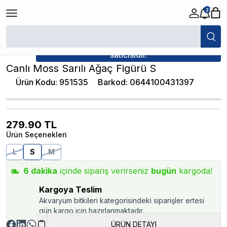
2
/
Canlı Bitkiler
/
Canlı Moss Sarılı Ağaç Figürü S
★ Atakan Petshop,
İthâl Bitki yetkili
satıcısıdır.
Canlı Moss Sarılı Ağaç Figürü S
Ürün Kodu
:
951535
Barkod
:
0644100431397
279.90
TL
Ürün Seçenekleri
L
S
M
6
dakika
içinde sipariş verirseniz
bugün
kargoda!
Kargoya Teslim
Akvaryum bitkileri kategorisindeki siparişler ertesi
gün kargo için hazırlanmaktadır.
ÜRÜN DETAYI