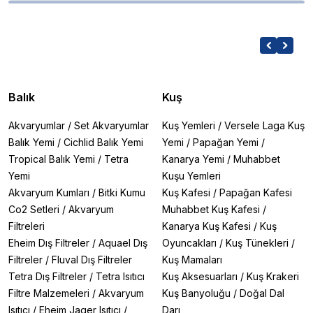
Balık
Kuş
Akvaryumlar
/
Set Akvaryumlar
Kuş Yemleri
/
Versele Laga Kuş
Balık Yemi
/
Cichlid Balık Yemi
Yemi
/
Papağan Yemi
/
Tropical Balık Yemi
/
Tetra
Kanarya Yemi
/
Muhabbet
Yemi
Kuşu Yemleri
Akvaryum Kumları
/
Bitki Kumu
Kuş Kafesi
/
Papağan Kafesi
Co2 Setleri
/
Akvaryum
Muhabbet Kuş Kafesi
/
Filtreleri
Kanarya Kuş Kafesi
/
Kuş
Eheim Dış Filtreler
/
Aquael Dış
Oyuncakları
/
Kuş Tünekleri
/
Filtreler
/
Fluval Dış Filtreler
Kuş Mamaları
Tetra Dış Filtreler
/
Tetra Isıtıcı
Kuş Aksesuarları
/
Kuş Krakeri
Filtre Malzemeleri
/
Akvaryum
Kuş Banyoluğu
/
Doğal Dal
Isıtıcı
/
Eheim Jager Isıtıcı
/
Darı