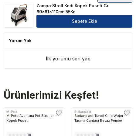
Zampa Stroll Kedi Köpek Puseti Gri
69x81x110cm 55Kg
Sepete Ekle
Yorum Yok
İlk yorumu sen yap
Ürünlerimizi Keşfet!
M-Pets
Stefanplast
M-Pets Aventura Pet Stroller
Stefanplast Travel Chic Wojer
Köpek Puseti
Taşıma Çantası Beyaz Pembe
(
0
)
(
0
)