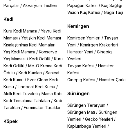
Parçalar
/
Akvaryum Testleri
Papağan Kafesi
/
Kuş Sağlığı
Vision Kuş Kafesi
/
Gaga Taşı
Kedi
Kemirgen
Kuru Kedi Maması
/
Yavru Kedi
Maması
/
Yetişkin Kedi Maması
Kemirgen Yemleri
/
Tavşan
Kısırlaştırılmış Kedi Mamaları
Yemi
/
Kemirgen Krakerleri
Yaş Kedi Maması
/
Konserve
Hamster Yemi
/
Ginepig
Yaş Maması
/
Kedi Ödülü
/
Kuru
Yemleri
Kedi Ödülü
/
Me-O Krema Kedi
Tavşan Kafesi
/
Hamster
Ödülü
/
Kedi Kumları
/
Sanicat
Kafesi
Kedi Kumu
/
Ever Clean Kedi
Ginepig Kafesi
/
Hamster Çarkı
Kumu
/
Lindocat Kedi Kumu
/
Sürüngen
Akıllı Kedi Tuvaleti
/
Mama Kabı
Kedi Tırmalama Tahtaları
/
Kedi
Sürüngen Teraryum
/
Tarakları
/
Furminator Taraklar
Sürüngen Matı
/
Sürüngen
Yemleri
/
Gecko Yemleri
/
Köpek
Kaplumbağa Yemleri
/