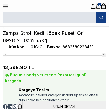
2
/
Kedi Köpek Seyahat Ürünleri
/
Zampa Stroll Kedi Köpek Puseti Gri 6
★ Atakan Petshop,
Zampa yetkili satıcısıdır.
Zampa Stroll Kedi Köpek Puseti Gri
69x81x110cm 55Kg
Ürün Kodu
:
L01G-G
Barkod
:
8682689228481
13,599.90
TL
Bugün sipariş verirseniz Pazartesi günü
kargoda!
Kargoya Teslim
Akvaryum bitkileri kategorisindeki siparişler ertesi
gün kargo için hazırlanmaktadır.
ÜRÜN DETAYI