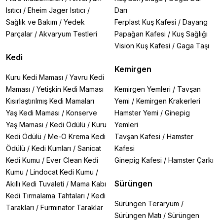
Isıtıcı
/
Eheim Jager Isıtıcı
/
Darı
Sağlık ve Bakım
/
Yedek
Ferplast Kuş Kafesi
/
Dayang
Parçalar
/
Akvaryum Testleri
Papağan Kafesi
/
Kuş Sağlığı
Vision Kuş Kafesi
/
Gaga Taşı
Kedi
Kemirgen
Kuru Kedi Maması
/
Yavru Kedi
Maması
/
Yetişkin Kedi Maması
Kemirgen Yemleri
/
Tavşan
Kısırlaştırılmış Kedi Mamaları
Yemi
/
Kemirgen Krakerleri
Yaş Kedi Maması
/
Konserve
Hamster Yemi
/
Ginepig
Yaş Maması
/
Kedi Ödülü
/
Kuru
Yemleri
Kedi Ödülü
/
Me-O Krema Kedi
Tavşan Kafesi
/
Hamster
Ödülü
/
Kedi Kumları
/
Sanicat
Kafesi
Kedi Kumu
/
Ever Clean Kedi
Ginepig Kafesi
/
Hamster Çarkı
Kumu
/
Lindocat Kedi Kumu
/
Sürüngen
Akıllı Kedi Tuvaleti
/
Mama Kabı
Kedi Tırmalama Tahtaları
/
Kedi
Sürüngen Teraryum
/
Tarakları
/
Furminator Taraklar
Sürüngen Matı
/
Sürüngen