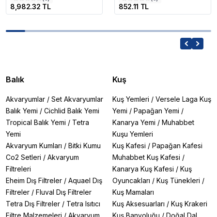
8,982.32 TL
852.11 TL
Balık
Kuş
Akvaryumlar
/
Set Akvaryumlar
Kuş Yemleri
/
Versele Laga Kuş
Balık Yemi
/
Cichlid Balık Yemi
Yemi
/
Papağan Yemi
/
Tropical Balık Yemi
/
Tetra
Kanarya Yemi
/
Muhabbet
Yemi
Kuşu Yemleri
Akvaryum Kumları
/
Bitki Kumu
Kuş Kafesi
/
Papağan Kafesi
Co2 Setleri
/
Akvaryum
Muhabbet Kuş Kafesi
/
Filtreleri
Kanarya Kuş Kafesi
/
Kuş
Eheim Dış Filtreler
/
Aquael Dış
Oyuncakları
/
Kuş Tünekleri
/
Filtreler
/
Fluval Dış Filtreler
Kuş Mamaları
Tetra Dış Filtreler
/
Tetra Isıtıcı
Kuş Aksesuarları
/
Kuş Krakeri
Filtre Malzemeleri
/
Akvaryum
Kuş Banyoluğu
/
Doğal Dal