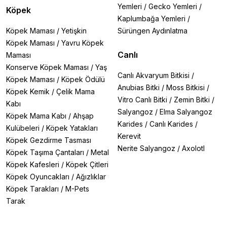
Yemleri
/
Gecko Yemleri
/
Köpek
Kaplumbağa Yemleri
/
Köpek Maması
/
Yetişkin
Sürüngen Aydınlatma
Köpek Maması
/
Yavru Köpek
Canlı
Maması
Konserve Köpek Maması
/
Yaş
Canlı Akvaryum Bitkisi
/
Köpek Maması
/
Köpek Ödülü
Anubias Bitki
/
Moss Bitkisi
/
Köpek Kemik
/
Çelik Mama
Vitro Canlı Bitki
/
Zemin Bitki
/
Kabı
Salyangoz
/
Elma Salyangoz
Köpek Mama Kabı
/
Ahşap
Karides
/
Canlı Karides
/
Kulübeleri
/
Köpek Yatakları
Kerevit
Köpek Gezdirme Tasması
Nerite Salyangoz
/
Axolotl
Köpek Taşıma Çantaları
/
Metal
Köpek Kafesleri
/
Köpek Çitleri
Köpek Oyuncakları
/
Ağızlıklar
Köpek Tarakları
/
M-Pets
Tarak