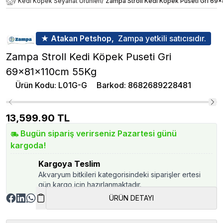
/
Kedi Köpek Seyahat Ürünleri
/
Zampa Stroll Kedi Köpek Puseti Gri 6
★ Atakan Petshop,
Zampa yetkili satıcısıdır.
Zampa Stroll Kedi Köpek Puseti Gri
69x81x110cm 55Kg
Ürün Kodu
:
L01G-G
Barkod
:
8682689228481
13,599.90
TL
Bugün sipariş verirseniz Pazartesi günü
kargoda!
Kargoya Teslim
Akvaryum bitkileri kategorisindeki siparişler ertesi
gün kargo için hazırlanmaktadır.
ÜRÜN DETAYI