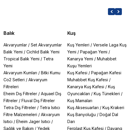
Balık
Kuş
Akvaryumlar
/
Set Akvaryumlar
Kuş Yemleri
/
Versele Laga Kuş
Balık Yemi
/
Cichlid Balık Yemi
Yemi
/
Papağan Yemi
/
Tropical Balık Yemi
/
Tetra
Kanarya Yemi
/
Muhabbet
Yemi
Kuşu Yemleri
Akvaryum Kumları
/
Bitki Kumu
Kuş Kafesi
/
Papağan Kafesi
Co2 Setleri
/
Akvaryum
Muhabbet Kuş Kafesi
/
Filtreleri
Kanarya Kuş Kafesi
/
Kuş
Eheim Dış Filtreler
/
Aquael Dış
Oyuncakları
/
Kuş Tünekleri
/
Filtreler
/
Fluval Dış Filtreler
Kuş Mamaları
Tetra Dış Filtreler
/
Tetra Isıtıcı
Kuş Aksesuarları
/
Kuş Krakeri
Filtre Malzemeleri
/
Akvaryum
Kuş Banyoluğu
/
Doğal Dal
Isıtıcı
/
Eheim Jager Isıtıcı
/
Darı
Sağlık ve Bakım
/
Yedek
Ferplast Kuş Kafesi
/
Dayang