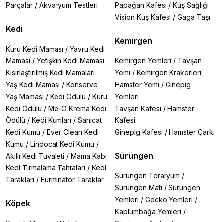
Parçalar
/
Akvaryum Testleri
Papağan Kafesi
/
Kuş Sağlığı
Vision Kuş Kafesi
/
Gaga Taşı
Kedi
Kemirgen
Kuru Kedi Maması
/
Yavru Kedi
Maması
/
Yetişkin Kedi Maması
Kemirgen Yemleri
/
Tavşan
Kısırlaştırılmış Kedi Mamaları
Yemi
/
Kemirgen Krakerleri
Yaş Kedi Maması
/
Konserve
Hamster Yemi
/
Ginepig
Yaş Maması
/
Kedi Ödülü
/
Kuru
Yemleri
Kedi Ödülü
/
Me-O Krema Kedi
Tavşan Kafesi
/
Hamster
Ödülü
/
Kedi Kumları
/
Sanicat
Kafesi
Kedi Kumu
/
Ever Clean Kedi
Ginepig Kafesi
/
Hamster Çarkı
Kumu
/
Lindocat Kedi Kumu
/
Sürüngen
Akıllı Kedi Tuvaleti
/
Mama Kabı
Kedi Tırmalama Tahtaları
/
Kedi
Sürüngen Teraryum
/
Tarakları
/
Furminator Taraklar
Sürüngen Matı
/
Sürüngen
Yemleri
/
Gecko Yemleri
/
Köpek
Kaplumbağa Yemleri
/