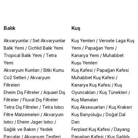
Balık
Kuş
Akvaryumlar
/
Set Akvaryumlar
Kuş Yemleri
/
Versele Laga Kuş
Balık Yemi
/
Cichlid Balık Yemi
Yemi
/
Papağan Yemi
/
Tropical Balık Yemi
/
Tetra
Kanarya Yemi
/
Muhabbet
Yemi
Kuşu Yemleri
Akvaryum Kumları
/
Bitki Kumu
Kuş Kafesi
/
Papağan Kafesi
Co2 Setleri
/
Akvaryum
Muhabbet Kuş Kafesi
/
Filtreleri
Kanarya Kuş Kafesi
/
Kuş
Eheim Dış Filtreler
/
Aquael Dış
Oyuncakları
/
Kuş Tünekleri
/
Filtreler
/
Fluval Dış Filtreler
Kuş Mamaları
Tetra Dış Filtreler
/
Tetra Isıtıcı
Kuş Aksesuarları
/
Kuş Krakeri
Filtre Malzemeleri
/
Akvaryum
Kuş Banyoluğu
/
Doğal Dal
Isıtıcı
/
Eheim Jager Isıtıcı
/
Darı
Sağlık ve Bakım
/
Yedek
Ferplast Kuş Kafesi
/
Dayang
Parçalar
/
Akvaryum Testleri
Papağan Kafesi
/
Kuş Sağlığı