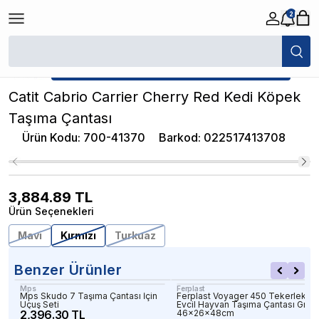
2
/
Kedi Köpek Seyahat Ürünleri
/
Catit Cabrio Carrier Cherry Red Kedi K
★ Atakan Petshop,
Catit yetkili satıcısıdır.
Catit Cabrio Carrier Cherry Red Kedi Köpek
Taşıma Çantası
Ürün Kodu
:
700-41370
Barkod
:
022517413708
3,884.89
TL
Ürün Seçenekleri
Mavi
Kırmızı
Turkuaz
Benzer Ürünler
Mps
Ferplast
Mps Skudo 7 Taşıma Çantası İçin
Ferplast Voyager 450 Tekerlekli
Uçuş Seti
Evcil Hayvan Taşıma Çantası Gri
2,396.30 TL
46x26x48cm