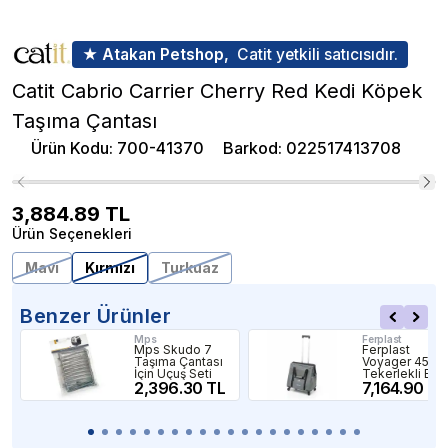
★ Atakan Petshop,
Catit yetkili satıcısıdır.
Catit Cabrio Carrier Cherry Red Kedi Köpek
Taşıma Çantası
Ürün Kodu
:
700-41370
Barkod
:
022517413708
3,884.89
TL
Ürün Seçenekleri
Mavi
Kırmızı
Turkuaz
Benzer Ürünler
Mps
Ferplast
Mps Skudo 7
Ferplast
Taşıma Çantası
Voyager 450
İçin Uçuş Seti
Tekerlekli Evci
2,396.30 TL
Hayvan Taşım
7,164.90 TL
Çantası Gri
46x26x48cm