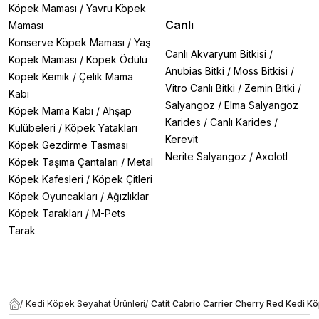
Köpek Maması
/
Yavru Köpek
Canlı
Maması
Konserve Köpek Maması
/
Yaş
Canlı Akvaryum Bitkisi
/
Köpek Maması
/
Köpek Ödülü
Anubias Bitki
/
Moss Bitkisi
/
Köpek Kemik
/
Çelik Mama
Vitro Canlı Bitki
/
Zemin Bitki
/
Kabı
Salyangoz
/
Elma Salyangoz
Köpek Mama Kabı
/
Ahşap
Karides
/
Canlı Karides
/
Kulübeleri
/
Köpek Yatakları
Kerevit
Köpek Gezdirme Tasması
Nerite Salyangoz
/
Axolotl
Köpek Taşıma Çantaları
/
Metal
Köpek Kafesleri
/
Köpek Çitleri
Köpek Oyuncakları
/
Ağızlıklar
Köpek Tarakları
/
M-Pets
Tarak
/
Kedi Köpek Seyahat Ürünleri
/
Catit Cabrio Carrier Cherry Red Kedi K