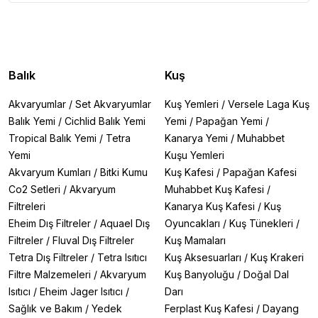
Balık
Kuş
Akvaryumlar
/
Set Akvaryumlar
Kuş Yemleri
/
Versele Laga Kuş
Balık Yemi
/
Cichlid Balık Yemi
Yemi
/
Papağan Yemi
/
Tropical Balık Yemi
/
Tetra
Kanarya Yemi
/
Muhabbet
Yemi
Kuşu Yemleri
Akvaryum Kumları
/
Bitki Kumu
Kuş Kafesi
/
Papağan Kafesi
Co2 Setleri
/
Akvaryum
Muhabbet Kuş Kafesi
/
Filtreleri
Kanarya Kuş Kafesi
/
Kuş
Eheim Dış Filtreler
/
Aquael Dış
Oyuncakları
/
Kuş Tünekleri
/
Filtreler
/
Fluval Dış Filtreler
Kuş Mamaları
Tetra Dış Filtreler
/
Tetra Isıtıcı
Kuş Aksesuarları
/
Kuş Krakeri
Filtre Malzemeleri
/
Akvaryum
Kuş Banyoluğu
/
Doğal Dal
Isıtıcı
/
Eheim Jager Isıtıcı
/
Darı
Sağlık ve Bakım
/
Yedek
Ferplast Kuş Kafesi
/
Dayang