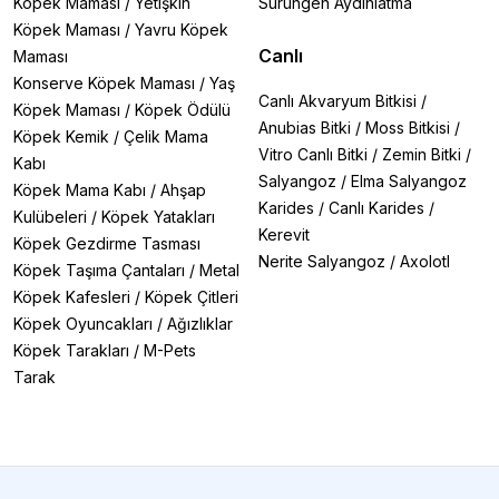
Köpek Maması
/
Yetişkin
Sürüngen Aydınlatma
Köpek Maması
/
Yavru Köpek
Canlı
Maması
Konserve Köpek Maması
/
Yaş
Canlı Akvaryum Bitkisi
/
Köpek Maması
/
Köpek Ödülü
Anubias Bitki
/
Moss Bitkisi
/
Köpek Kemik
/
Çelik Mama
Vitro Canlı Bitki
/
Zemin Bitki
/
Kabı
Salyangoz
/
Elma Salyangoz
Köpek Mama Kabı
/
Ahşap
Karides
/
Canlı Karides
/
Kulübeleri
/
Köpek Yatakları
Kerevit
Köpek Gezdirme Tasması
Nerite Salyangoz
/
Axolotl
Köpek Taşıma Çantaları
/
Metal
Köpek Kafesleri
/
Köpek Çitleri
Köpek Oyuncakları
/
Ağızlıklar
Köpek Tarakları
/
M-Pets
Tarak