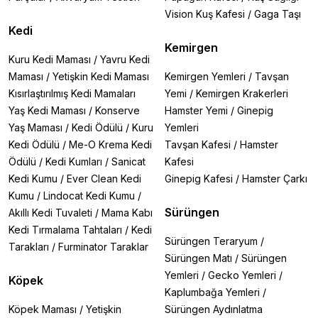
Vision Kuş Kafesi
/
Gaga Taşı
Kedi
Kemirgen
Kuru Kedi Maması
/
Yavru Kedi
Maması
/
Yetişkin Kedi Maması
Kemirgen Yemleri
/
Tavşan
Kısırlaştırılmış Kedi Mamaları
Yemi
/
Kemirgen Krakerleri
Yaş Kedi Maması
/
Konserve
Hamster Yemi
/
Ginepig
Yaş Maması
/
Kedi Ödülü
/
Kuru
Yemleri
Kedi Ödülü
/
Me-O Krema Kedi
Tavşan Kafesi
/
Hamster
Ödülü
/
Kedi Kumları
/
Sanicat
Kafesi
Kedi Kumu
/
Ever Clean Kedi
Ginepig Kafesi
/
Hamster Çarkı
Kumu
/
Lindocat Kedi Kumu
/
Sürüngen
Akıllı Kedi Tuvaleti
/
Mama Kabı
Kedi Tırmalama Tahtaları
/
Kedi
Sürüngen Teraryum
/
Tarakları
/
Furminator Taraklar
Sürüngen Matı
/
Sürüngen
Yemleri
/
Gecko Yemleri
/
Köpek
Kaplumbağa Yemleri
/
Köpek Maması
/
Yetişkin
Sürüngen Aydınlatma