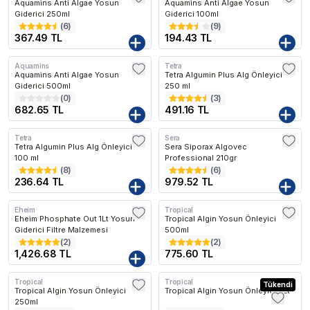
Aquamins Anti Algae Yosun
Aquamins Anti Algae Yosun
Giderici 250ml
Giderici 100ml
(
6
)
(
9
)
367.49 TL
194.43 TL
Aquamins
Tetra
Aquamins Anti Algae Yosun
Tetra Algumin Plus Alg Önleyici
Giderici 500ml
250 ml
(
0
)
(
3
)
682.65 TL
491.16 TL
Tetra
Sera
Kargo Bedava
Tetra Algumin Plus Alg Önleyici
Sera Siporax Algovec
100 ml
Professional 210gr
(
8
)
(
6
)
236.64 TL
979.52 TL
Eheim
Tropical
Kargo Bedava
Eheim Phosphate Out 1Lt Yosun
Tropical Algin Yosun Önleyici
Giderici Filtre Malzemesi
500ml
(
2
)
(
2
)
1,426.68 TL
775.60 TL
Tropical
Tropical
Kargo Bedava
Tükendi
Tropical Algin Yosun Önleyici
Tropical Algin Yosun Önleyici 2Lt
250ml