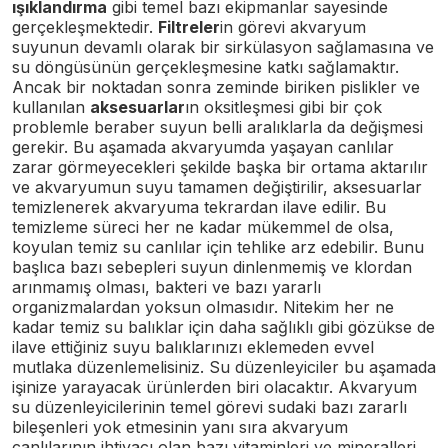
ışıklandırma
gibi temel bazı ekipmanlar sayesinde
gerçekleşmektedir.
Filtreler
in görevi akvaryum
suyunun devamlı olarak bir sirkülasyon sağlamasına ve
su döngüsünün gerçekleşmesine katkı sağlamaktır.
Ancak bir noktadan sonra zeminde biriken pislikler ve
kullanılan
aksesuarlar
ın oksitleşmesi gibi bir çok
problemle beraber suyun belli aralıklarla da değişmesi
gerekir. Bu aşamada akvaryumda yaşayan canlılar
zarar görmeyecekleri şekilde başka bir ortama aktarılır
ve akvaryumun suyu tamamen değiştirilir, aksesuarlar
temizlenerek akvaryuma tekrardan ilave edilir. Bu
temizleme süreci her ne kadar mükemmel de olsa,
koyulan temiz su canlılar için tehlike arz edebilir. Bunu
başlıca bazı sebepleri suyun dinlenmemiş ve klordan
arınmamış olması, bakteri ve bazı yararlı
organizmalardan yoksun olmasıdır. Nitekim her ne
kadar temiz su balıklar için daha sağlıklı gibi gözükse de
ilave ettiğiniz suyu balıklarınızı eklemeden evvel
mutlaka düzenlemelisiniz. Su düzenleyiciler bu aşamada
işinize yarayacak ürünlerden biri olacaktır.
Akvaryum
su düzenleyicilerinin temel görevi sudaki bazı zararlı
bileşenleri yok etmesinin yanı sıra akvaryum
canlılarının ihtiyacı olan bazı vitaminleri ve mineralleri