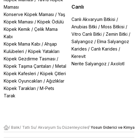
Canlı
Maması
Konserve Köpek Maması
/
Yaş
Canlı Akvaryum Bitkisi
/
Köpek Maması
/
Köpek Ödülü
Anubias Bitki
/
Moss Bitkisi
/
Köpek Kemik
/
Çelik Mama
Vitro Canlı Bitki
/
Zemin Bitki
/
Kabı
Salyangoz
/
Elma Salyangoz
Köpek Mama Kabı
/
Ahşap
Karides
/
Canlı Karides
/
Kulübeleri
/
Köpek Yatakları
Kerevit
Köpek Gezdirme Tasması
/
Nerite Salyangoz
/
Axolotl
Köpek Taşıma Çantaları
/
Metal
Köpek Kafesleri
/
Köpek Çitleri
Köpek Oyuncakları
/
Ağızlıklar
Köpek Tarakları
/
M-Pets
Tarak
/
Balık
/
Tatlı Su
/
Akvaryum Su Düzenleyiciler
/
Yosun Giderici ve Kimyasa