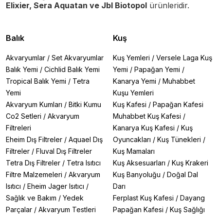
Elixier, Sera Aquatan ve Jbl Biotopol
ürünleridir.
Balık
Kuş
Akvaryumlar
/
Set Akvaryumlar
Kuş Yemleri
/
Versele Laga Kuş
Balık Yemi
/
Cichlid Balık Yemi
Yemi
/
Papağan Yemi
/
Tropical Balık Yemi
/
Tetra
Kanarya Yemi
/
Muhabbet
Yemi
Kuşu Yemleri
Akvaryum Kumları
/
Bitki Kumu
Kuş Kafesi
/
Papağan Kafesi
Co2 Setleri
/
Akvaryum
Muhabbet Kuş Kafesi
/
Filtreleri
Kanarya Kuş Kafesi
/
Kuş
Eheim Dış Filtreler
/
Aquael Dış
Oyuncakları
/
Kuş Tünekleri
/
Filtreler
/
Fluval Dış Filtreler
Kuş Mamaları
Tetra Dış Filtreler
/
Tetra Isıtıcı
Kuş Aksesuarları
/
Kuş Krakeri
Filtre Malzemeleri
/
Akvaryum
Kuş Banyoluğu
/
Doğal Dal
Isıtıcı
/
Eheim Jager Isıtıcı
/
Darı
Sağlık ve Bakım
/
Yedek
Ferplast Kuş Kafesi
/
Dayang
Parçalar
/
Akvaryum Testleri
Papağan Kafesi
/
Kuş Sağlığı