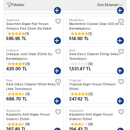
Filtreler
Son Eklenen
Seachem
Masterline
Seachem Algae Pad Yosun
Masterline Crystal Clear 200 ml Su
Önleyici Ped 25mm 3lü Paket
Berraklaştırıcı
(
1
)
(
1
)
595.95 TL
514.90 TL
Creaqua
Sera
Kargo Bedava
Creaqua Just Clear 250ml Su
Sera Deco Cleaner 500gr Dekor
Berraklaştırıcı
Temizleyici
(
4
)
(
0
)
420.00 TL
1,531.47 TL
Sera
Tropical
Sera Glass Cleaner 100ml Kireç ve
Tropical Algin Yosun Önleyici
Leke Temizleyici
100ml
(
3
)
(
3
)
688.70 TL
247.62 TL
Aquamins
Aquamins
Aquamins Anti Algae Yosun
Aquamins Anti Algae Yosun
Giderici 250ml
Giderici 100ml
(
6
)
(
9
)
367.49 TL
194.43 TL