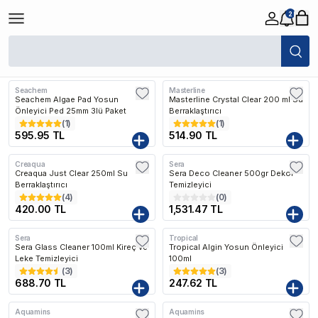
2
/
Balık
/
Tatlı Su
/
Akvaryum Su Düzenleyiciler
/
Yosun Giderici ve Kimyasa
Filtreler
Son Eklenen
Seachem
Masterline
Seachem Algae Pad Yosun
Masterline Crystal Clear 200 ml Su
Önleyici Ped 25mm 3lü Paket
Berraklaştırıcı
(
1
)
(
1
)
595.95 TL
514.90 TL
Creaqua
Sera
Kargo Bedava
Creaqua Just Clear 250ml Su
Sera Deco Cleaner 500gr Dekor
Berraklaştırıcı
Temizleyici
(
4
)
(
0
)
420.00 TL
1,531.47 TL
Sera
Tropical
Sera Glass Cleaner 100ml Kireç ve
Tropical Algin Yosun Önleyici
Leke Temizleyici
100ml
(
3
)
(
3
)
688.70 TL
247.62 TL
Aquamins
Aquamins