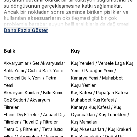
su döngüsünün gerçekleşmesine katkı sağlamaktır.
Ancak bir noktadan sonra zeminde biriken pislikler ve
kullanılan
aksesuarlar
ın oksitleşmesi gibi bir çok
problemle beraber suyun belli aralıklarla da değişmesi
gerekir. Bu aşamada akvaryumda yaşayan canlılar
Daha Fazla Göster
zarar görmeyecekleri şekilde başka bir ortama aktarılır
ve akvaryumun suyu tamamen değiştirilir, aksesuarlar
temizlenerek akvaryuma tekrardan ilave edilir. Bu
Balık
Kuş
temizleme süreci her ne kadar mükemmel de olsa,
koyulan temiz su canlılar için tehlike arz edebilir. Bunu
Akvaryumlar
/
Set Akvaryumlar
Kuş Yemleri
/
Versele Laga Kuş
başlıca bazı sebepleri suyun dinlenmemiş ve klordan
Balık Yemi
/
Cichlid Balık Yemi
Yemi
/
Papağan Yemi
/
arınmamış olması, bakteri ve bazı yararlı
Tropical Balık Yemi
/
Tetra
Kanarya Yemi
/
Muhabbet
organizmalardan yoksun olmasıdır. Nitekim her ne
kadar temiz su balıklar için daha sağlıklı gibi gözükse de
Yemi
Kuşu Yemleri
ilave ettiğiniz suyu balıklarınızı eklemeden evvel
Akvaryum Kumları
/
Bitki Kumu
Kuş Kafesi
/
Papağan Kafesi
mutlaka düzenlemelisiniz. Su düzenleyiciler bu aşamada
Co2 Setleri
/
Akvaryum
Muhabbet Kuş Kafesi
/
işinize yarayacak ürünlerden biri olacaktır.
Akvaryum
Filtreleri
Kanarya Kuş Kafesi
/
Kuş
su düzenleyicilerinin temel görevi sudaki bazı zararlı
Eheim Dış Filtreler
/
Aquael Dış
Oyuncakları
/
Kuş Tünekleri
/
bileşenleri yok etmesinin yanı sıra akvaryum
canlılarının ihtiyacı olan bazı vitaminleri ve mineralleri
Filtreler
/
Fluval Dış Filtreler
Kuş Mamaları
arıtılmış olan suya ilave etmektir. Bu sayede balıklar ve
Tetra Dış Filtreler
/
Tetra Isıtıcı
Kuş Aksesuarları
/
Kuş Krakeri
bitkiler daha sağlıklı koşullara ulaşır. Canlıların sağlığı
Filtre Malzemeleri
/
Akvaryum
Kuş Banyoluğu
/
Doğal Dal