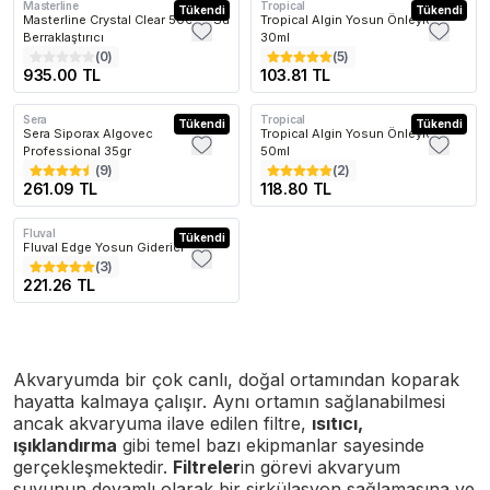
Masterline
Tropical
Kargo Bedava
Tükendi
Tükendi
Masterline Crystal Clear 500 ml Su
Tropical Algin Yosun Önleyici
Berraklaştırıcı
30ml
(
0
)
(
5
)
935.00 TL
103.81 TL
rilenen
En Çok Favorilenen
En Çok Favorilenen
En Çok
Sera
Tropical
Tükendi
Tükendi
Sera Siporax Algovec
Tropical Algin Yosun Önleyici
Professional 35gr
50ml
(
9
)
(
2
)
261.09 TL
118.80 TL
Fluval
Tükendi
Fluval Edge Yosun Giderici
(
3
)
221.26 TL
Akvaryumda bir çok canlı, doğal ortamından koparak
hayatta kalmaya çalışır. Aynı ortamın sağlanabilmesi
ancak akvaryuma ilave edilen filtre,
ısıtıcı,
ışıklandırma
gibi temel bazı ekipmanlar sayesinde
gerçekleşmektedir.
Filtreler
in görevi akvaryum
suyunun devamlı olarak bir sirkülasyon sağlamasına ve