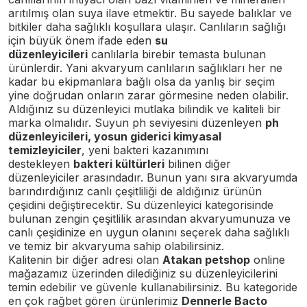
arıtılmış olan suya ilave etmektir. Bu sayede balıklar ve
bitkiler daha sağlıklı koşullara ulaşır. Canlıların sağlığı
için büyük önem ifade eden
su
düzenleyicileri
canlılarla birebir temasta bulunan
ürünlerdir. Yani akvaryum canlıların sağlıkları her ne
kadar bu ekipmanlara bağlı olsa da yanlış bir seçim
yine doğrudan onların zarar görmesine neden olabilir.
Aldığınız su düzenleyici mutlaka bilindik ve kaliteli bir
marka olmalıdır. Suyun ph seviyesini düzenleyen
ph
düzenleyicileri, yosun giderici kimyasal
temizleyiciler
, yeni bakteri kazanımını
destekleyen
bakteri kültürleri
bilinen diğer
düzenleyiciler arasındadır. Bunun yanı sıra akvaryumda
barındırdığınız canlı çeşitliliği de aldığınız ürünün
çeşidini değiştirecektir. Su düzenleyici kategorisinde
bulunan zengin çeşitlilik arasından akvaryumunuza ve
canlı çeşidinize en uygun olanını seçerek daha sağlıklı
ve temiz bir akvaryuma sahip olabilirsiniz.
Kalitenin bir diğer adresi olan
Atakan petshop
online
mağazamız üzerinden dilediğiniz su düzenleyicilerini
temin edebilir ve güvenle kullanabilirsiniz. Bu kategoride
en çok rağbet gören ürünlerimiz
Dennerle Bacto