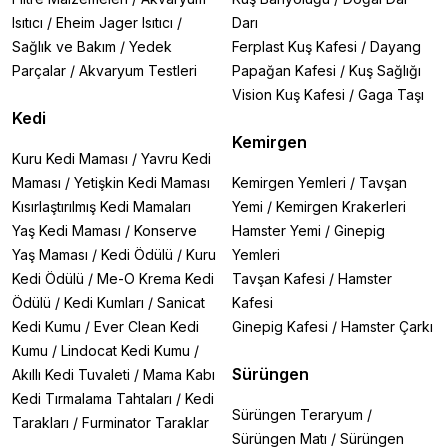
için büyük önem ifade eden
su
Isıtıcı
/
Eheim Jager Isıtıcı
/
Darı
düzenleyicileri
canlılarla birebir temasta bulunan
Sağlık ve Bakım
/
Yedek
Ferplast Kuş Kafesi
/
Dayang
ürünlerdir. Yani akvaryum canlıların sağlıkları her ne
kadar bu ekipmanlara bağlı olsa da yanlış bir seçim
Parçalar
/
Akvaryum Testleri
Papağan Kafesi
/
Kuş Sağlığı
yine doğrudan onların zarar görmesine neden olabilir.
Vision Kuş Kafesi
/
Gaga Taşı
Aldığınız su düzenleyici mutlaka bilindik ve kaliteli bir
Kedi
marka olmalıdır. Suyun ph seviyesini düzenleyen
ph
Kemirgen
düzenleyicileri, yosun giderici kimyasal
Kuru Kedi Maması
/
Yavru Kedi
temizleyiciler
, yeni bakteri kazanımını
Maması
/
Yetişkin Kedi Maması
Kemirgen Yemleri
/
Tavşan
destekleyen
bakteri kültürleri
bilinen diğer
Kısırlaştırılmış Kedi Mamaları
Yemi
/
Kemirgen Krakerleri
düzenleyiciler arasındadır. Bunun yanı sıra akvaryumda
barındırdığınız canlı çeşitliliği de aldığınız ürünün
Yaş Kedi Maması
/
Konserve
Hamster Yemi
/
Ginepig
çeşidini değiştirecektir. Su düzenleyici kategorisinde
Yaş Maması
/
Kedi Ödülü
/
Kuru
Yemleri
bulunan zengin çeşitlilik arasından akvaryumunuza ve
Kedi Ödülü
/
Me-O Krema Kedi
Tavşan Kafesi
/
Hamster
canlı çeşidinize en uygun olanını seçerek daha sağlıklı
Ödülü
/
Kedi Kumları
/
Sanicat
Kafesi
ve temiz bir akvaryuma sahip olabilirsiniz.
Kedi Kumu
/
Ever Clean Kedi
Ginepig Kafesi
/
Hamster Çarkı
Kalitenin bir diğer adresi olan
Atakan petshop
online
mağazamız üzerinden dilediğiniz su düzenleyicilerini
Kumu
/
Lindocat Kedi Kumu
/
temin edebilir ve güvenle kullanabilirsiniz. Bu kategoride
Sürüngen
Akıllı Kedi Tuvaleti
/
Mama Kabı
en çok rağbet gören ürünlerimiz
Dennerle Bacto
Kedi Tırmalama Tahtaları
/
Kedi
Elixier, Sera Aquatan ve Jbl Biotopol
ürünleridir.
Sürüngen Teraryum
/
Tarakları
/
Furminator Taraklar
Sürüngen Matı
/
Sürüngen