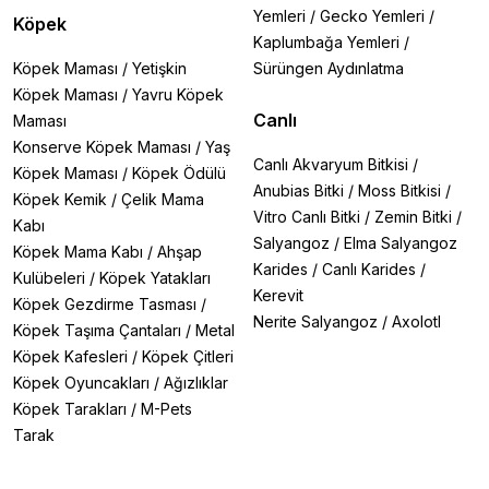
Yemleri
/
Gecko Yemleri
/
Köpek
Kaplumbağa Yemleri
/
Köpek Maması
/
Yetişkin
Sürüngen Aydınlatma
Köpek Maması
/
Yavru Köpek
Canlı
Maması
Konserve Köpek Maması
/
Yaş
Canlı Akvaryum Bitkisi
/
Köpek Maması
/
Köpek Ödülü
Anubias Bitki
/
Moss Bitkisi
/
Köpek Kemik
/
Çelik Mama
Vitro Canlı Bitki
/
Zemin Bitki
/
Kabı
Salyangoz
/
Elma Salyangoz
Köpek Mama Kabı
/
Ahşap
Karides
/
Canlı Karides
/
Kulübeleri
/
Köpek Yatakları
Kerevit
Köpek Gezdirme Tasması
/
Nerite Salyangoz
/
Axolotl
Köpek Taşıma Çantaları
/
Metal
Köpek Kafesleri
/
Köpek Çitleri
Köpek Oyuncakları
/
Ağızlıklar
Köpek Tarakları
/
M-Pets
Tarak