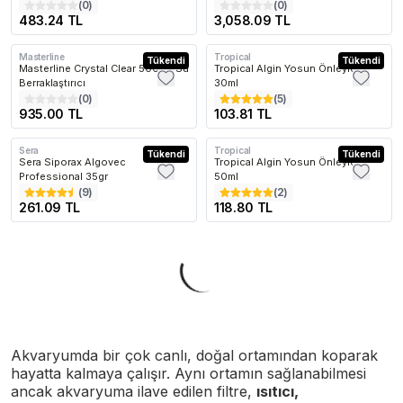
(
0
)
(
0
)
483.24 TL
3,058.09 TL
Masterline
Tropical
Kargo Bedava
Tükendi
Tükendi
Masterline Crystal Clear 500 ml Su
Tropical Algin Yosun Önleyici
Berraklaştırıcı
30ml
(
0
)
(
5
)
935.00 TL
103.81 TL
Sera
Tropical
Tükendi
Tükendi
Sera Siporax Algovec
Tropical Algin Yosun Önleyici
Professional 35gr
50ml
(
9
)
(
2
)
261.09 TL
118.80 TL
Akvaryumda bir çok canlı, doğal ortamından koparak
hayatta kalmaya çalışır. Aynı ortamın sağlanabilmesi
ancak akvaryuma ilave edilen filtre,
ısıtıcı,