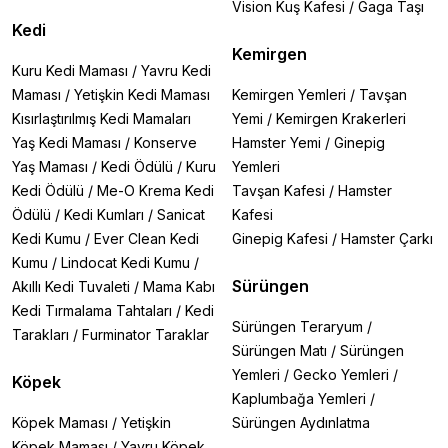
Vision Kuş Kafesi
/
Gaga Taşı
Kedi
Kemirgen
Kuru Kedi Maması
/
Yavru Kedi
Maması
/
Yetişkin Kedi Maması
Kemirgen Yemleri
/
Tavşan
Kısırlaştırılmış Kedi Mamaları
Yemi
/
Kemirgen Krakerleri
Yaş Kedi Maması
/
Konserve
Hamster Yemi
/
Ginepig
Yaş Maması
/
Kedi Ödülü
/
Kuru
Yemleri
Kedi Ödülü
/
Me-O Krema Kedi
Tavşan Kafesi
/
Hamster
Ödülü
/
Kedi Kumları
/
Sanicat
Kafesi
Kedi Kumu
/
Ever Clean Kedi
Ginepig Kafesi
/
Hamster Çarkı
Kumu
/
Lindocat Kedi Kumu
/
Sürüngen
Akıllı Kedi Tuvaleti
/
Mama Kabı
Kedi Tırmalama Tahtaları
/
Kedi
Sürüngen Teraryum
/
Tarakları
/
Furminator Taraklar
Sürüngen Matı
/
Sürüngen
Yemleri
/
Gecko Yemleri
/
Köpek
Kaplumbağa Yemleri
/
Köpek Maması
/
Yetişkin
Sürüngen Aydınlatma
Köpek Maması
/
Yavru Köpek