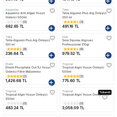
Aquamins
Tetra
Aquamins Anti Algae Yosun
Tetra Algumin Plus Alg Önleyici
Giderici 500ml
250 ml
(
0
)
(
3
)
682.65 TL
491.16 TL
Tetra
Sera
Kargo Bedava
Tetra Algumin Plus Alg Önleyici
Sera Siporax Algovec
100 ml
Professional 210gr
(
8
)
(
6
)
236.64 TL
979.52 TL
Eheim
Tropical
Kargo Bedava
Eheim Phosphate Out 1Lt Yosun
Tropical Algin Yosun Önleyici
Giderici Filtre Malzemesi
500ml
(
2
)
(
2
)
1,426.68 TL
775.60 TL
Tropical
Tropical
Kargo Bedava
Tükendi
Tropical Algin Yosun Önleyici
Tropical Algin Yosun Önleyici 2Lt
250ml
(
0
)
(
0
)
483.24 TL
3,058.09 TL