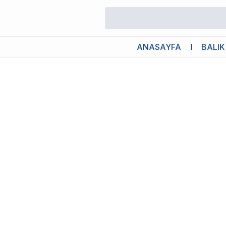
/
Kedi Köpek Seyahat Ürünleri
/
Tommy SP03 Kedi Köpek Puseti
ANASAYFA
BALIK