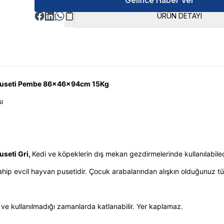
Gelince Haber Ver
ÜRÜN DETAYI
Puseti Pembe 86x46x94cm 15Kg
ı
seti Gri,
Kedi ve köpeklerin dış mekan gezdirmelerinde kullanılabil
ip evcil hayvan pusetidir. Çocuk arabalarından alışkın olduğunuz tüm 
ir ve kullanılmadığı zamanlarda katlanabilir. Yer kaplamaz.