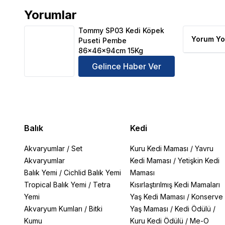
Yorumlar
Tommy SP03 Kedi Köpek Puseti Pembe 86x46x94cm
Tommy SP03 Kedi Köpek
Yorum Yo
Puseti Pembe
86x46x94cm 15Kg
Gelince Haber Ver
Balık
Kedi
Akvaryumlar
/
Set
Kuru Kedi Maması
/
Yavru
Akvaryumlar
Kedi Maması
/
Yetişkin Kedi
Balık Yemi
/
Cichlid Balık Yemi
Maması
Tropical Balık Yemi
/
Tetra
Kısırlaştırılmış Kedi Mamaları
Yemi
Yaş Kedi Maması
/
Konserve
Akvaryum Kumları
/
Bitki
Yaş Maması
/
Kedi Ödülü
/
Kumu
Kuru Kedi Ödülü
/
Me-O