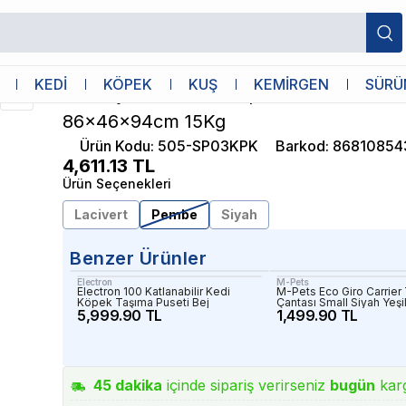
 Pembe 86x46x94cm 15Kg
Tommy
KEDİ
KÖPEK
KUŞ
KEMİRGEN
SÜRÜ
Tommy SP03 Kedi Köpek Puseti Pemb
86x46x94cm 15Kg
Ürün Kodu
:
505-SP03KPK
Barkod
:
86810854
4,611.13
TL
Ürün Seçenekleri
Lacivert
Pembe
Siyah
Benzer Ürünler
Electron
M-Pets
Electron 100 Katlanabilir Kedi
M-Pets Eco Giro Carrier
Köpek Taşıma Puseti Bej
Çantası Small Siyah Yeşi
5,999.90 TL
1,499.90 TL
45
dakika
içinde sipariş verirseniz
bugün
kar