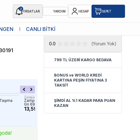
2
FIRSATLAR
YARDIM
HESAP
SEPET
★ Atakan Petshop,
Tommy yetkili
NGEN
CANLI BİTKİ
e
satıcısıdır.
0.0
(
Yorum Yok
)
30191
799 TL ÜZERİ KARGO BEDAVA
BONUS ve WORLD KREDİ
KARTINA PEŞİN FİYATINA 3
TAKSİT
Zampa
Electron
 Taşıma
Zampa Stroll Kedi Köpek Puseti
ŞİMDİ AL %1 KADAR PARA PUAN
Electron 100 Katlanabilir 
l
Gri 69x81x110cm 55Kg
Köpek Taşıma Puseti Be
KAZAN
13,599.90 TL
5,999.90 TL
goda!