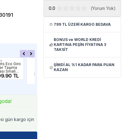
0.0
(
Yorum Yok
)
30191
799 TL ÜZERİ KARGO BEDAVA
BONUS ve WORLD KREDİ
KARTINA PEŞİN FİYATINA 3
TAKSİT
ts
Zampa
Elec
ts Eco Giro
Zampa Stroll
Ele
ŞİMDİ AL %1 KADAR PARA PUAN
ier Taşıma
Kedi Köpek
Kat
KAZAN
ası Small
Puseti Gri
Kö
 Yeşil
99.90 TL
69x81x110cm
13,599.90
Pus
5,
55Kg
TL
goda!
esi gün kargo için