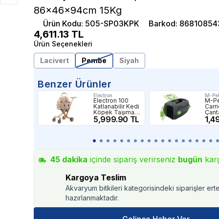
86x46x94cm 15Kg
Ürün Kodu
:
505-SP03KPK
Barkod
:
86810854
4,611.13
TL
Ürün Seçenekleri
Lacivert
Pembe
Siyah
Benzer Ürünler
Electron
M-Pe
Electron 100
M-Pe
Katlanabilir Kedi
Carr
Köpek Taşıma
Çant
Puseti Bej
5,999.90 TL
Siyah
1,4
45
dakika
içinde sipariş verirseniz
bugün
kar
Kargoya Teslim
Akvaryum bitkileri kategorisindeki siparişler ert
hazırlanmaktadır.