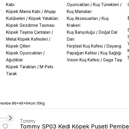
Kabı
Oyuncakları
/
Kuş Tünekleri
/
/
Köpek Mama Kabı
/
Ahşap
Kuş Mamaları
Kulübeleri
/
Köpek Yatakları
Kuş Aksesuarları
/
Kuş
Köpek Gezdirme Tasması
Krakeri
Köpek Taşıma Çantaları
/
Kuş Banyoluğu
/
Doğal Dal
Metal Köpek Kafesleri
/
Darı
Köpek Çitleri
Ferplast Kuş Kafesi
/
Dayang
Köpek Oyuncakları
/
Papağan Kafesi
/
Kuş Sağlığı
Ağızlıklar
Vision Kuş Kafesi
/
Gaga Taşı
Köpek Tarakları
/
M-Pets
Tarak
 Pembe 86x46x94cm 15Kg
Tommy
Tommy SP03 Kedi Köpek Puseti Pemb