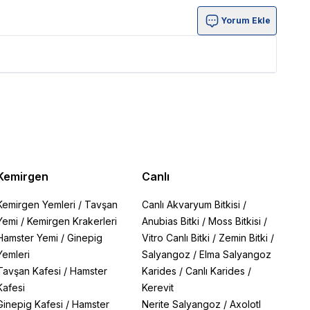
Yorum Ekle
Kemirgen
Canlı
Kemirgen Yemleri
/
Tavşan
Canlı Akvaryum Bitkisi
/
Yemi
/
Kemirgen Krakerleri
Anubias Bitki
/
Moss Bitkisi
/
Hamster Yemi
/
Ginepig
Vitro Canlı Bitki
/
Zemin Bitki
/
Yemleri
Salyangoz
/
Elma Salyangoz
Tavşan Kafesi
/
Hamster
Karides
/
Canlı Karides
/
Kafesi
Kerevit
Ginepig Kafesi
/
Hamster
Nerite Salyangoz
/
Axolotl