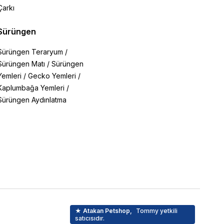
Çarkı
Sürüngen
Sürüngen Teraryum
/
Sürüngen Matı
/
Sürüngen
Yemleri
/
Gecko Yemleri
/
Kaplumbağa Yemleri
/
Sürüngen Aydınlatma
★ Atakan Petshop,
Tommy yetkili
e
satıcısıdır.