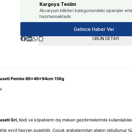
Kargoya Teslim
Akvaryum bitkileri kategorisindeki siparişler ert
hazırlanmaktadır.
Gelince Haber Ver
ÜRÜN DETAYI
Puseti Pembe 86x46x94cm 15Kg
ı
seti Gri,
Kedi ve köpeklerin dış mekan gezdirmelerinde kullanılabil
ip evcil hayvan pusetidir. Çocuk arabalarından alışkın olduğunuz tüm 