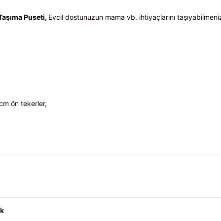
Taşıma Puseti,
Evcil dostunuzun mama vb. ihtiyaçlarını taşıyabilmen
cm ön tekerler,
 15Kg Ürün Yorumları
k