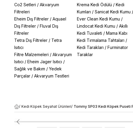
Co2 Setleri
/
Akvaryum
Krema Kedi Ödülü
/
Kedi
Filtreleri
Kumları
/
Sanicat Kedi Kumu
Eheim Dış Filtreler
/
Aquael
Ever Clean Kedi Kumu
/
Dış Filtreler
/
Fluval Dış
Lindocat Kedi Kumu
/
Akıllı
Filtreler
Kedi Tuvaleti
/
Mama Kabı
Tetra Dış Filtreler
/
Tetra
Kedi Tırmalama Tahtaları
/
Isıtıcı
Kedi Tarakları
/
Furminator
Filtre Malzemeleri
/
Akvaryum
Taraklar
Isıtıcı
/
Eheim Jager Isıtıcı
/
Sağlık ve Bakım
/
Yedek
Parçalar
/
Akvaryum Testleri
/
Kedi Köpek Seyahat Ürünleri
/
Tommy SP03 Kedi Köpek Puseti