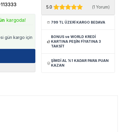
113333
5.0
(
1 Yorum
)
ün
kargoda!
799 TL ÜZERİ KARGO BEDAVA
BONUS ve WORLD KREDİ
esi gün kargo için
KARTINA PEŞİN FİYATINA 3
TAKSİT
ŞİMDİ AL %1 KADAR PARA PUAN
KAZAN