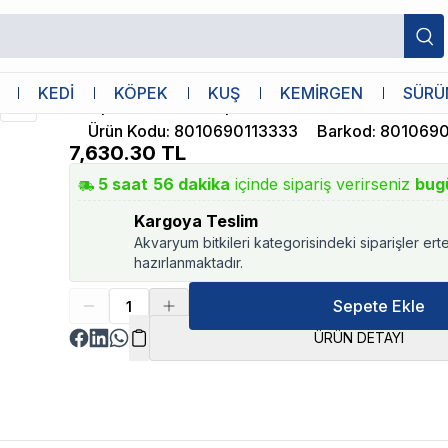
seti
Ferplast
KEDİ
KÖPEK
KUŞ
KEMİRGEN
SÜRÜ
Ferplast Kedi Köpek Gezdirme Puseti
Ürün Kodu
:
8010690113333
Barkod
:
8010690
7,630.30
TL
5
saat
56
dakika
içinde sipariş verirseniz
bug
Kargoya Teslim
Akvaryum bitkileri kategorisindeki siparişler ert
hazırlanmaktadır.
Sepete Ekle
ÜRÜN DETAYI