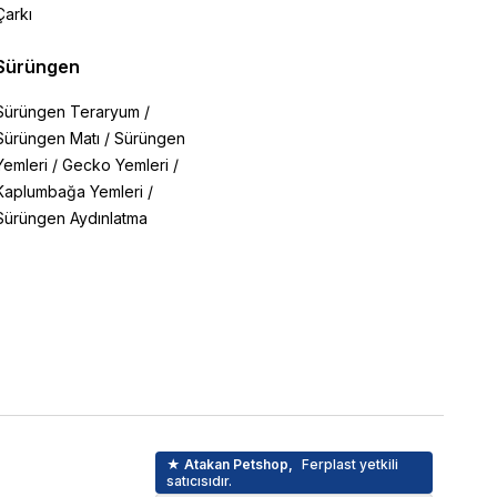
Çarkı
Sürüngen
Sürüngen Teraryum
/
Sürüngen Matı
/
Sürüngen
Yemleri
/
Gecko Yemleri
/
Kaplumbağa Yemleri
/
Sürüngen Aydınlatma
★ Atakan Petshop,
Ferplast yetkili
satıcısıdır.