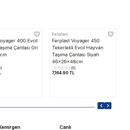
Ferplast
M
Voyager 400 Evcil
Ferplast Voyager 450
M
şıma Çantası Gri
Tekerlekli Evcil Hayvan
Ça
1cm
Taşıma Çantası Siyah
T
46x26x48cm
0
)
(
0
)
L
7,164.90 TL
7
Kemirgen
Canlı