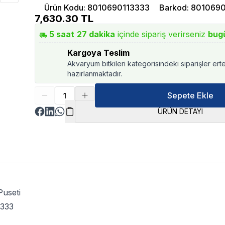
Ürün Kodu
:
8010690113333
Barkod
:
8010690
7,630.30
TL
5
saat
27
dakika
içinde sipariş verirseniz
bug
Kargoya Teslim
Akvaryum bitkileri kategorisindeki siparişler ert
hazırlanmaktadır.
Sepete Ekle
ÜRÜN DETAYI
Puseti
3333