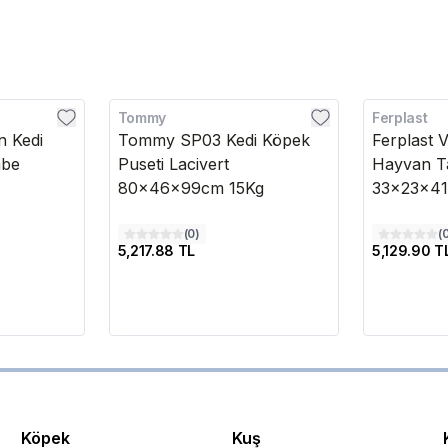
Tommy
Ferplast
n Kedi
Tommy SP03 Kedi Köpek
Ferplast 
mbe
Puseti Lacivert
Hayvan Ta
80x46x99cm 15Kg
33x23x4
(
0
)
(
5,217.88 TL
5,129.90 T
Köpek
Kuş