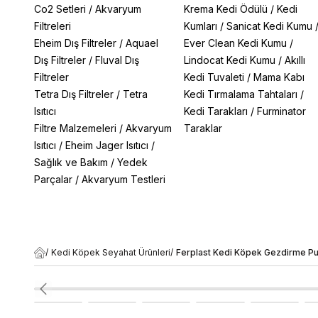
Co2 Setleri
/
Akvaryum
Krema Kedi Ödülü
/
Kedi
Filtreleri
Kumları
/
Sanicat Kedi Kumu
Eheim Dış Filtreler
/
Aquael
Ever Clean Kedi Kumu
/
Dış Filtreler
/
Fluval Dış
Lindocat Kedi Kumu
/
Akıllı
Filtreler
Kedi Tuvaleti
/
Mama Kabı
Tetra Dış Filtreler
/
Tetra
Kedi Tırmalama Tahtaları
/
Isıtıcı
Kedi Tarakları
/
Furminator
Filtre Malzemeleri
/
Akvaryum
Taraklar
Isıtıcı
/
Eheim Jager Isıtıcı
/
Sağlık ve Bakım
/
Yedek
Parçalar
/
Akvaryum Testleri
/
Kedi Köpek Seyahat Ürünleri
/
Ferplast Kedi Köpek Gezdirme Pu