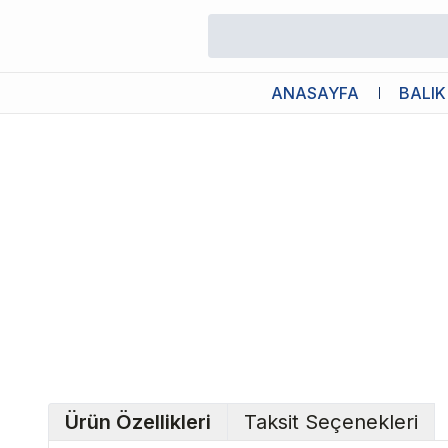
/
Kedi Köpek Seyahat Ürünleri
/
Ferplast Kedi Köpek Gezdirme Pu
ANASAYFA
BALIK
Ürün Özellikleri
Taksit Seçenekleri