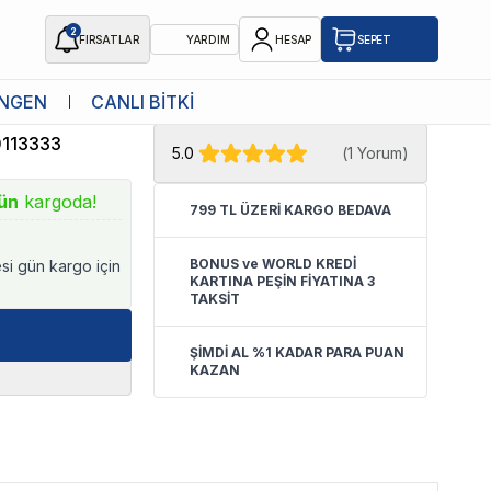
2
FIRSATLAR
YARDIM
HESAP
SEPET
★ Atakan Petshop,
Ferplast yetkili
NGEN
CANLI BİTKİ
satıcısıdır.
113333
5.0
(
1 Yorum
)
ün
kargoda!
799 TL ÜZERİ KARGO BEDAVA
BONUS ve WORLD KREDİ
esi gün kargo için
KARTINA PEŞİN FİYATINA 3
TAKSİT
ŞİMDİ AL %1 KADAR PARA PUAN
KAZAN