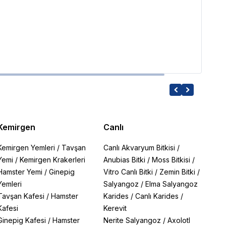
Zamp
5,839
Kemirgen
Canlı
Kemirgen Yemleri
/
Tavşan
Canlı Akvaryum Bitkisi
/
Yemi
/
Kemirgen Krakerleri
Anubias Bitki
/
Moss Bitkisi
/
Hamster Yemi
/
Ginepig
Vitro Canlı Bitki
/
Zemin Bitki
/
Yemleri
Salyangoz
/
Elma Salyangoz
Tavşan Kafesi
/
Hamster
Karides
/
Canlı Karides
/
Kafesi
Kerevit
Ginepig Kafesi
/
Hamster
Nerite Salyangoz
/
Axolotl