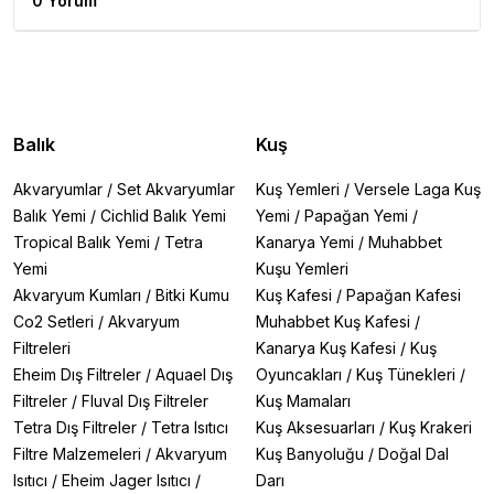
0 Yorum
Balık
Kuş
Akvaryumlar
/
Set Akvaryumlar
Kuş Yemleri
/
Versele Laga Kuş
Balık Yemi
/
Cichlid Balık Yemi
Yemi
/
Papağan Yemi
/
Tropical Balık Yemi
/
Tetra
Kanarya Yemi
/
Muhabbet
Yemi
Kuşu Yemleri
Akvaryum Kumları
/
Bitki Kumu
Kuş Kafesi
/
Papağan Kafesi
Co2 Setleri
/
Akvaryum
Muhabbet Kuş Kafesi
/
Filtreleri
Kanarya Kuş Kafesi
/
Kuş
Eheim Dış Filtreler
/
Aquael Dış
Oyuncakları
/
Kuş Tünekleri
/
Filtreler
/
Fluval Dış Filtreler
Kuş Mamaları
Tetra Dış Filtreler
/
Tetra Isıtıcı
Kuş Aksesuarları
/
Kuş Krakeri
Filtre Malzemeleri
/
Akvaryum
Kuş Banyoluğu
/
Doğal Dal
Isıtıcı
/
Eheim Jager Isıtıcı
/
Darı