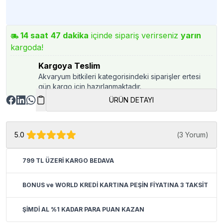
14
saat
47
dakika
içinde sipariş verirseniz
yarın
kargoda!
Kargoya Teslim
Akvaryum bitkileri kategorisindeki siparişler ertesi
gün kargo için hazırlanmaktadır.
ÜRÜN DETAYI
5.0
(
3 Yorum
)
799 TL ÜZERİ KARGO BEDAVA
BONUS ve WORLD KREDİ KARTINA PEŞİN FİYATINA 3 TAKSİT
ŞİMDİ AL %1 KADAR PARA PUAN KAZAN