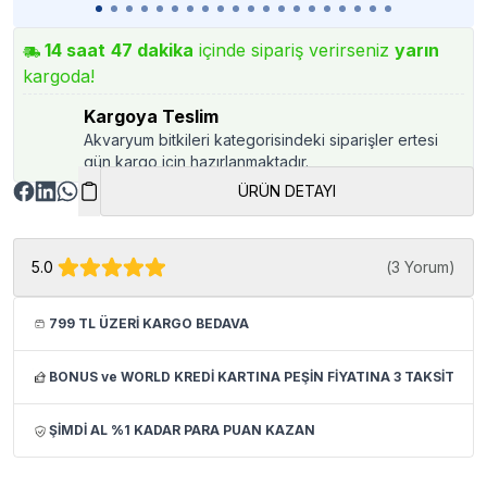
14
saat
47
dakika
içinde sipariş verirseniz
yarın
kargoda!
Kargoya Teslim
Akvaryum bitkileri kategorisindeki siparişler ertesi
gün kargo için hazırlanmaktadır.
ÜRÜN DETAYI
5.0
(
3 Yorum
)
799 TL ÜZERİ KARGO BEDAVA
BONUS ve WORLD KREDİ KARTINA PEŞİN FİYATINA 3 TAKSİT
ŞİMDİ AL %1 KADAR PARA PUAN KAZAN