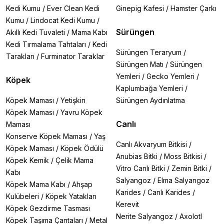
Kedi Kumu
/
Ever Clean Kedi
Ginepig Kafesi
/
Hamster Çarkı
Kumu
/
Lindocat Kedi Kumu
/
Sürüngen
Akıllı Kedi Tuvaleti
/
Mama Kabı
Kedi Tırmalama Tahtaları
/
Kedi
Sürüngen Teraryum
/
Tarakları
/
Furminator Taraklar
Sürüngen Matı
/
Sürüngen
Yemleri
/
Gecko Yemleri
/
Köpek
Kaplumbağa Yemleri
/
Köpek Maması
/
Yetişkin
Sürüngen Aydınlatma
Köpek Maması
/
Yavru Köpek
Canlı
Maması
Konserve Köpek Maması
/
Yaş
Canlı Akvaryum Bitkisi
/
Köpek Maması
/
Köpek Ödülü
Anubias Bitki
/
Moss Bitkisi
/
Köpek Kemik
/
Çelik Mama
Vitro Canlı Bitki
/
Zemin Bitki
/
Kabı
Salyangoz
/
Elma Salyangoz
Köpek Mama Kabı
/
Ahşap
Karides
/
Canlı Karides
/
Kulübeleri
/
Köpek Yatakları
Kerevit
Köpek Gezdirme Tasması
Nerite Salyangoz
/
Axolotl
Köpek Taşıma Çantaları
/
Metal