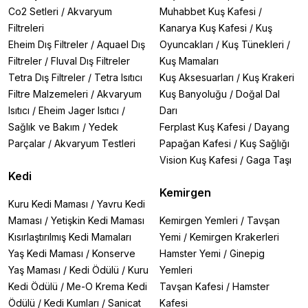
Co2 Setleri
/
Akvaryum
Muhabbet Kuş Kafesi
/
Filtreleri
Kanarya Kuş Kafesi
/
Kuş
Eheim Dış Filtreler
/
Aquael Dış
Oyuncakları
/
Kuş Tünekleri
/
Filtreler
/
Fluval Dış Filtreler
Kuş Mamaları
Tetra Dış Filtreler
/
Tetra Isıtıcı
Kuş Aksesuarları
/
Kuş Krakeri
Filtre Malzemeleri
/
Akvaryum
Kuş Banyoluğu
/
Doğal Dal
Isıtıcı
/
Eheim Jager Isıtıcı
/
Darı
Sağlık ve Bakım
/
Yedek
Ferplast Kuş Kafesi
/
Dayang
Parçalar
/
Akvaryum Testleri
Papağan Kafesi
/
Kuş Sağlığı
Vision Kuş Kafesi
/
Gaga Taşı
Kedi
Kemirgen
Kuru Kedi Maması
/
Yavru Kedi
Maması
/
Yetişkin Kedi Maması
Kemirgen Yemleri
/
Tavşan
Kısırlaştırılmış Kedi Mamaları
Yemi
/
Kemirgen Krakerleri
Yaş Kedi Maması
/
Konserve
Hamster Yemi
/
Ginepig
Yaş Maması
/
Kedi Ödülü
/
Kuru
Yemleri
Kedi Ödülü
/
Me-O Krema Kedi
Tavşan Kafesi
/
Hamster
Ödülü
/
Kedi Kumları
/
Sanicat
Kafesi