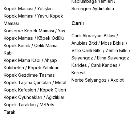
Kaplumbağa Yemleri
/
Köpek Maması
/
Yetişkin
Sürüngen Aydınlatma
Köpek Maması
/
Yavru Köpek
Canlı
Maması
Konserve Köpek Maması
/
Yaş
Canlı Akvaryum Bitkisi
/
Köpek Maması
/
Köpek Ödülü
Anubias Bitki
/
Moss Bitkisi
/
Köpek Kemik
/
Çelik Mama
Vitro Canlı Bitki
/
Zemin Bitki
/
Kabı
Salyangoz
/
Elma Salyangoz
Köpek Mama Kabı
/
Ahşap
Karides
/
Canlı Karides
/
Kulübeleri
/
Köpek Yatakları
Kerevit
Köpek Gezdirme Tasması
Nerite Salyangoz
/
Axolotl
Köpek Taşıma Çantaları
/
Metal
Köpek Kafesleri
/
Köpek Çitleri
Köpek Oyuncakları
/
Ağızlıklar
Köpek Tarakları
/
M-Pets
Tarak