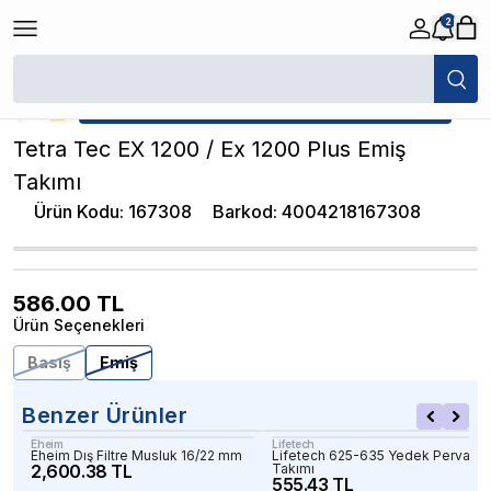
2
/
Akvaryum Yedek Parçalar
/
Tetra Tec EX 1200 / Ex 1200 Plus Emiş Takı
★ Atakan Petshop,
Tetra yetkili satıcısıdır.
Tetra Tec EX 1200 / Ex 1200 Plus Emiş
Takımı
Ürün Kodu
:
167308
Barkod
:
4004218167308
586.00
TL
Ürün Seçenekleri
Basış
Emiş
Benzer Ürünler
Eheim
Lifetech
Eheim Dış Filtre Musluk 16/22 mm
Lifetech 625-635 Yedek Pervane
2,600.38 TL
Takımı
555.43 TL