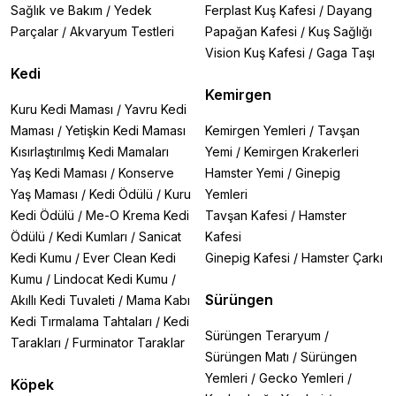
Sağlık ve Bakım
/
Yedek
Ferplast Kuş Kafesi
/
Dayang
Parçalar
/
Akvaryum Testleri
Papağan Kafesi
/
Kuş Sağlığı
Vision Kuş Kafesi
/
Gaga Taşı
Kedi
Kemirgen
Kuru Kedi Maması
/
Yavru Kedi
Maması
/
Yetişkin Kedi Maması
Kemirgen Yemleri
/
Tavşan
Kısırlaştırılmış Kedi Mamaları
Yemi
/
Kemirgen Krakerleri
Yaş Kedi Maması
/
Konserve
Hamster Yemi
/
Ginepig
Yaş Maması
/
Kedi Ödülü
/
Kuru
Yemleri
Kedi Ödülü
/
Me-O Krema Kedi
Tavşan Kafesi
/
Hamster
Ödülü
/
Kedi Kumları
/
Sanicat
Kafesi
Kedi Kumu
/
Ever Clean Kedi
Ginepig Kafesi
/
Hamster Çarkı
Kumu
/
Lindocat Kedi Kumu
/
Sürüngen
Akıllı Kedi Tuvaleti
/
Mama Kabı
Kedi Tırmalama Tahtaları
/
Kedi
Sürüngen Teraryum
/
Tarakları
/
Furminator Taraklar
Sürüngen Matı
/
Sürüngen
Yemleri
/
Gecko Yemleri
/
Köpek