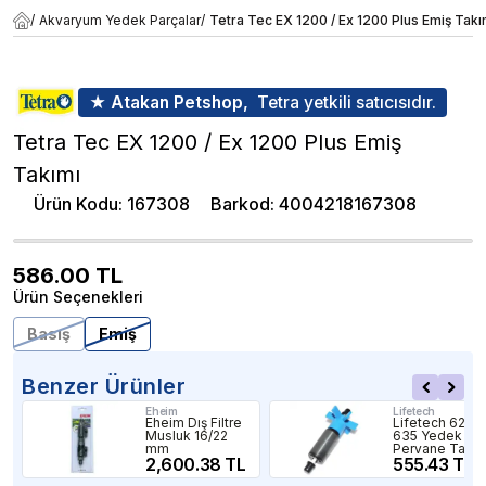
/
Akvaryum Yedek Parçalar
/
Tetra Tec EX 1200 / Ex 1200 Plus Emiş Takı
★ Atakan Petshop,
Tetra yetkili satıcısıdır.
Tetra Tec EX 1200 / Ex 1200 Plus Emiş
Takımı
Ürün Kodu
:
167308
Barkod
:
4004218167308
586.00
TL
Ürün Seçenekleri
Basış
Emiş
Benzer Ürünler
Eheim
Lifetech
Eheim Dış Filtre
Lifetech 625-
Musluk 16/22
635 Yedek
mm
Pervane Takım
2,600.38 TL
555.43 TL