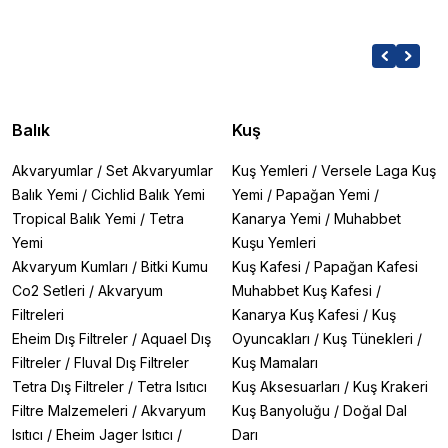
Balık
Kuş
Akvaryumlar
/
Set Akvaryumlar
Kuş Yemleri
/
Versele Laga Kuş
Balık Yemi
/
Cichlid Balık Yemi
Yemi
/
Papağan Yemi
/
Tropical Balık Yemi
/
Tetra
Kanarya Yemi
/
Muhabbet
Yemi
Kuşu Yemleri
Akvaryum Kumları
/
Bitki Kumu
Kuş Kafesi
/
Papağan Kafesi
Co2 Setleri
/
Akvaryum
Muhabbet Kuş Kafesi
/
Filtreleri
Kanarya Kuş Kafesi
/
Kuş
Eheim Dış Filtreler
/
Aquael Dış
Oyuncakları
/
Kuş Tünekleri
/
Filtreler
/
Fluval Dış Filtreler
Kuş Mamaları
Tetra Dış Filtreler
/
Tetra Isıtıcı
Kuş Aksesuarları
/
Kuş Krakeri
Filtre Malzemeleri
/
Akvaryum
Kuş Banyoluğu
/
Doğal Dal
Isıtıcı
/
Eheim Jager Isıtıcı
/
Darı