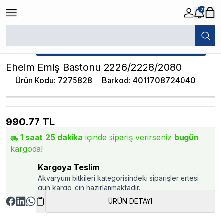
2
/
Akvaryum Yedek Parçalar
/
Eheim Emiş Bastonu 2226/2228/2080
★ Atakan Petshop,
Eheim yetkili satıcısıdır.
Eheim Emiş Bastonu 2226/2228/2080
Ürün Kodu
:
7275828
Barkod
:
4011708724040
990.77
TL
1
saat
25
dakika
içinde sipariş verirseniz
bugün
kargoda!
Kargoya Teslim
Akvaryum bitkileri kategorisindeki siparişler ertesi
gün kargo için hazırlanmaktadır.
ÜRÜN DETAYI