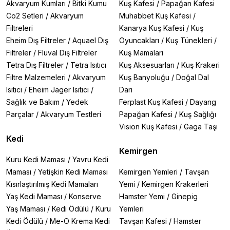
Akvaryum Kumları
/
Bitki Kumu
Kuş Kafesi
/
Papağan Kafesi
Co2 Setleri
/
Akvaryum
Muhabbet Kuş Kafesi
/
Filtreleri
Kanarya Kuş Kafesi
/
Kuş
Eheim Dış Filtreler
/
Aquael Dış
Oyuncakları
/
Kuş Tünekleri
/
Filtreler
/
Fluval Dış Filtreler
Kuş Mamaları
Tetra Dış Filtreler
/
Tetra Isıtıcı
Kuş Aksesuarları
/
Kuş Krakeri
Filtre Malzemeleri
/
Akvaryum
Kuş Banyoluğu
/
Doğal Dal
Isıtıcı
/
Eheim Jager Isıtıcı
/
Darı
Sağlık ve Bakım
/
Yedek
Ferplast Kuş Kafesi
/
Dayang
Parçalar
/
Akvaryum Testleri
Papağan Kafesi
/
Kuş Sağlığı
Vision Kuş Kafesi
/
Gaga Taşı
Kedi
Kemirgen
Kuru Kedi Maması
/
Yavru Kedi
Maması
/
Yetişkin Kedi Maması
Kemirgen Yemleri
/
Tavşan
Kısırlaştırılmış Kedi Mamaları
Yemi
/
Kemirgen Krakerleri
Yaş Kedi Maması
/
Konserve
Hamster Yemi
/
Ginepig
Yaş Maması
/
Kedi Ödülü
/
Kuru
Yemleri
Kedi Ödülü
/
Me-O Krema Kedi
Tavşan Kafesi
/
Hamster