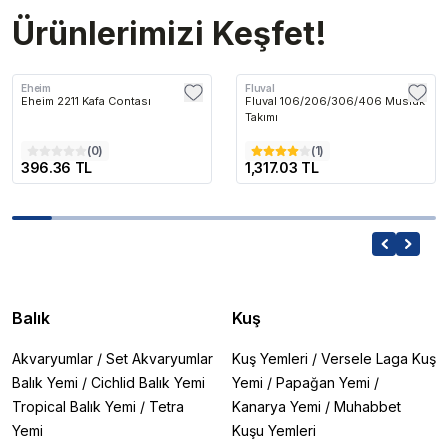
Ürünlerimizi Keşfet!
Eheim
Fluval
Eheim 2211 Kafa Contası
Fluval 106/206/306/406 Musluk
Takımı
(
0
)
(
1
)
396.36 TL
1,317.03 TL
Balık
Kuş
Akvaryumlar
/
Set Akvaryumlar
Kuş Yemleri
/
Versele Laga Kuş
Balık Yemi
/
Cichlid Balık Yemi
Yemi
/
Papağan Yemi
/
Tropical Balık Yemi
/
Tetra
Kanarya Yemi
/
Muhabbet
Yemi
Kuşu Yemleri