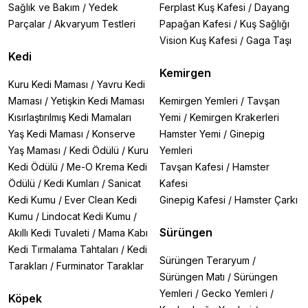
Sağlık ve Bakım
/
Yedek
Ferplast Kuş Kafesi
/
Dayang
Parçalar
/
Akvaryum Testleri
Papağan Kafesi
/
Kuş Sağlığı
Vision Kuş Kafesi
/
Gaga Taşı
Kedi
Kemirgen
Kuru Kedi Maması
/
Yavru Kedi
Maması
/
Yetişkin Kedi Maması
Kemirgen Yemleri
/
Tavşan
Kısırlaştırılmış Kedi Mamaları
Yemi
/
Kemirgen Krakerleri
Yaş Kedi Maması
/
Konserve
Hamster Yemi
/
Ginepig
Yaş Maması
/
Kedi Ödülü
/
Kuru
Yemleri
Kedi Ödülü
/
Me-O Krema Kedi
Tavşan Kafesi
/
Hamster
Ödülü
/
Kedi Kumları
/
Sanicat
Kafesi
Kedi Kumu
/
Ever Clean Kedi
Ginepig Kafesi
/
Hamster Çarkı
Kumu
/
Lindocat Kedi Kumu
/
Sürüngen
Akıllı Kedi Tuvaleti
/
Mama Kabı
Kedi Tırmalama Tahtaları
/
Kedi
Sürüngen Teraryum
/
Tarakları
/
Furminator Taraklar
Sürüngen Matı
/
Sürüngen
Yemleri
/
Gecko Yemleri
/
Köpek