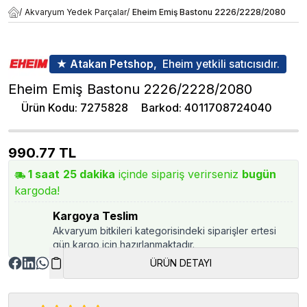
/
Akvaryum Yedek Parçalar
/
Eheim Emiş Bastonu 2226/2228/2080
★ Atakan Petshop,
Eheim yetkili satıcısıdır.
Eheim Emiş Bastonu 2226/2228/2080
Ürün Kodu
:
7275828
Barkod
:
4011708724040
990.77
TL
1
saat
25
dakika
içinde sipariş verirseniz
bugün
kargoda!
Kargoya Teslim
Akvaryum bitkileri kategorisindeki siparişler ertesi
gün kargo için hazırlanmaktadır.
ÜRÜN DETAYI