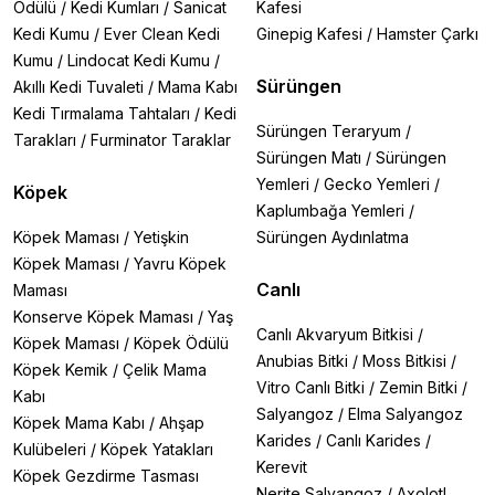
Ödülü
/
Kedi Kumları
/
Sanicat
Kafesi
Kedi Kumu
/
Ever Clean Kedi
Ginepig Kafesi
/
Hamster Çarkı
Kumu
/
Lindocat Kedi Kumu
/
Sürüngen
Akıllı Kedi Tuvaleti
/
Mama Kabı
Kedi Tırmalama Tahtaları
/
Kedi
Sürüngen Teraryum
/
Tarakları
/
Furminator Taraklar
Sürüngen Matı
/
Sürüngen
Yemleri
/
Gecko Yemleri
/
Köpek
Kaplumbağa Yemleri
/
Köpek Maması
/
Yetişkin
Sürüngen Aydınlatma
Köpek Maması
/
Yavru Köpek
Canlı
Maması
Konserve Köpek Maması
/
Yaş
Canlı Akvaryum Bitkisi
/
Köpek Maması
/
Köpek Ödülü
Anubias Bitki
/
Moss Bitkisi
/
Köpek Kemik
/
Çelik Mama
Vitro Canlı Bitki
/
Zemin Bitki
/
Kabı
Salyangoz
/
Elma Salyangoz
Köpek Mama Kabı
/
Ahşap
Karides
/
Canlı Karides
/
Kulübeleri
/
Köpek Yatakları
Kerevit
Köpek Gezdirme Tasması
Nerite Salyangoz
/
Axolotl