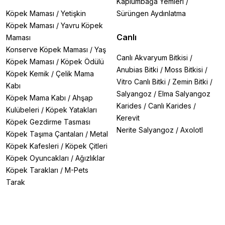
Kaplumbağa Yemleri
/
Köpek Maması
/
Yetişkin
Sürüngen Aydınlatma
Köpek Maması
/
Yavru Köpek
Canlı
Maması
Konserve Köpek Maması
/
Yaş
Canlı Akvaryum Bitkisi
/
Köpek Maması
/
Köpek Ödülü
Anubias Bitki
/
Moss Bitkisi
/
Köpek Kemik
/
Çelik Mama
Vitro Canlı Bitki
/
Zemin Bitki
/
Kabı
Salyangoz
/
Elma Salyangoz
Köpek Mama Kabı
/
Ahşap
Karides
/
Canlı Karides
/
Kulübeleri
/
Köpek Yatakları
Kerevit
Köpek Gezdirme Tasması
Nerite Salyangoz
/
Axolotl
Köpek Taşıma Çantaları
/
Metal
Köpek Kafesleri
/
Köpek Çitleri
Köpek Oyuncakları
/
Ağızlıklar
Köpek Tarakları
/
M-Pets
Tarak