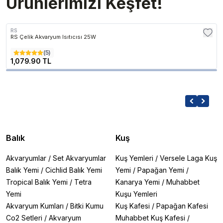
Ürünlerimizi Keşfet!
RS
RS Çelik Akvaryum Isıtıcısı 25W
(
5
)
1,079.90 TL
Balık
Kuş
Akvaryumlar
/
Set Akvaryumlar
Kuş Yemleri
/
Versele Laga Kuş
Balık Yemi
/
Cichlid Balık Yemi
Yemi
/
Papağan Yemi
/
Tropical Balık Yemi
/
Tetra
Kanarya Yemi
/
Muhabbet
Yemi
Kuşu Yemleri
Akvaryum Kumları
/
Bitki Kumu
Kuş Kafesi
/
Papağan Kafesi
Co2 Setleri
/
Akvaryum
Muhabbet Kuş Kafesi
/