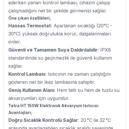
ederken yanan kontrol lambası, cihazın çalışıp
çalışmadığını net bir şekilde görmenizi sağlar.
Öne çıkan özellikleri;
Hassas Termostat
: Ayarlanan sıcaklığı (20°C -
30°C) yüksek doğrulukla korur, dalgalanmaları
önler.
Güvenli ve Tamamen Suya Daldırılabilir
: IPX8
standardında su geçirmezlik ile güvenli kullanım
sağlar.
Kontrol Lambası
: Isıtıcının ne zaman çalıştığını
gösteren net bir ikaz lambasına sahiptir.
Geniş Kullanım Alanı
: Hem tatlı su hem de tuzlu su
akvaryumları için uygundur.
Tetra HT 150W Elektronik Akvaryum Isıtıcısı
Avantajları;
Doğru Sıcaklık Kontrolü Sağlar
: 20 °C ile 32 °C
arasında ayarlanabilen sıcaklık aralığı sayesinde