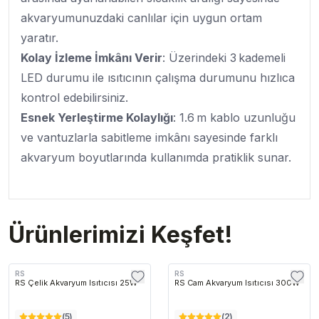
akvaryumunuzdaki canlılar için uygun ortam
yaratır.
Kolay İzleme İmkânı Verir
: Üzerindeki 3 kademeli
LED durumu ile ısıtıcının çalışma durumunu hızlıca
kontrol edebilirsiniz.
Esnek Yerleştirme Kolaylığı
: 1.6 m kablo uzunluğu
ve vantuzlarla sabitleme imkânı sayesinde farklı
akvaryum boyutlarında kullanımda pratiklik sunar.
Ürünlerimizi Keşfet!
RS
RS
RS Çelik Akvaryum Isıtıcısı 25W
RS Cam Akvaryum Isıtıcısı 300W
(
5
)
(
2
)