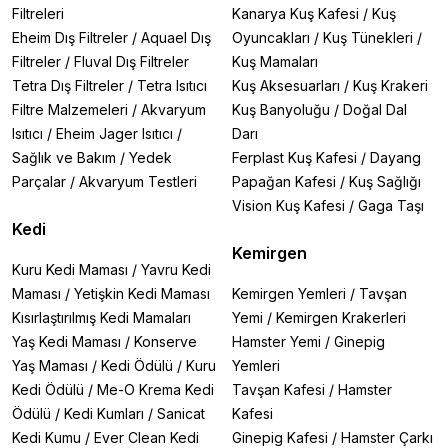
Filtreleri
Kanarya Kuş Kafesi
/
Kuş
Eheim Dış Filtreler
/
Aquael Dış
Oyuncakları
/
Kuş Tünekleri
/
Filtreler
/
Fluval Dış Filtreler
Kuş Mamaları
Tetra Dış Filtreler
/
Tetra Isıtıcı
Kuş Aksesuarları
/
Kuş Krakeri
Filtre Malzemeleri
/
Akvaryum
Kuş Banyoluğu
/
Doğal Dal
Isıtıcı
/
Eheim Jager Isıtıcı
/
Darı
Sağlık ve Bakım
/
Yedek
Ferplast Kuş Kafesi
/
Dayang
Parçalar
/
Akvaryum Testleri
Papağan Kafesi
/
Kuş Sağlığı
Vision Kuş Kafesi
/
Gaga Taşı
Kedi
Kemirgen
Kuru Kedi Maması
/
Yavru Kedi
Maması
/
Yetişkin Kedi Maması
Kemirgen Yemleri
/
Tavşan
Kısırlaştırılmış Kedi Mamaları
Yemi
/
Kemirgen Krakerleri
Yaş Kedi Maması
/
Konserve
Hamster Yemi
/
Ginepig
Yaş Maması
/
Kedi Ödülü
/
Kuru
Yemleri
Kedi Ödülü
/
Me-O Krema Kedi
Tavşan Kafesi
/
Hamster
Ödülü
/
Kedi Kumları
/
Sanicat
Kafesi
Kedi Kumu
/
Ever Clean Kedi
Ginepig Kafesi
/
Hamster Çarkı