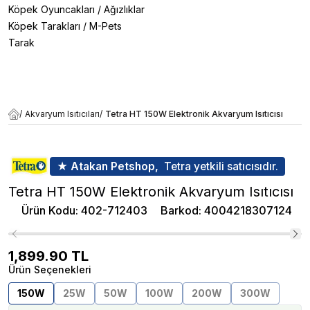
Köpek Oyuncakları
/
Ağızlıklar
Köpek Tarakları
/
M-Pets
Tarak
/
Akvaryum Isıtıcıları
/
Tetra HT 150W Elektronik Akvaryum Isıtıcısı
★ Atakan Petshop,
Tetra yetkili satıcısıdır.
Tetra HT 150W Elektronik Akvaryum Isıtıcısı
Ürün Kodu
:
402-712403
Barkod
:
4004218307124
1,899.90
TL
Ürün Seçenekleri
150W
25W
50W
100W
200W
300W