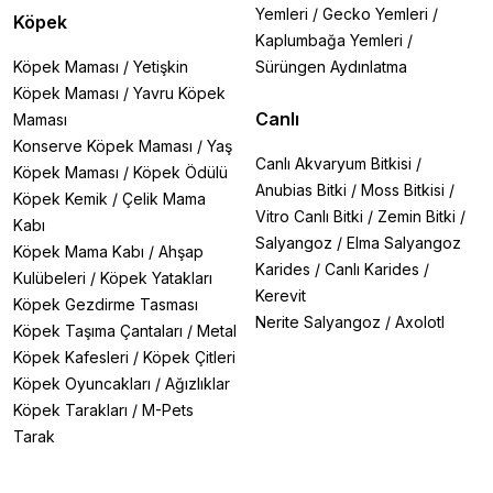
Yemleri
/
Gecko Yemleri
/
Köpek
Kaplumbağa Yemleri
/
Köpek Maması
/
Yetişkin
Sürüngen Aydınlatma
Köpek Maması
/
Yavru Köpek
Canlı
Maması
Konserve Köpek Maması
/
Yaş
Canlı Akvaryum Bitkisi
/
Köpek Maması
/
Köpek Ödülü
Anubias Bitki
/
Moss Bitkisi
/
Köpek Kemik
/
Çelik Mama
Vitro Canlı Bitki
/
Zemin Bitki
/
Kabı
Salyangoz
/
Elma Salyangoz
Köpek Mama Kabı
/
Ahşap
Karides
/
Canlı Karides
/
Kulübeleri
/
Köpek Yatakları
Kerevit
Köpek Gezdirme Tasması
Nerite Salyangoz
/
Axolotl
Köpek Taşıma Çantaları
/
Metal
Köpek Kafesleri
/
Köpek Çitleri
Köpek Oyuncakları
/
Ağızlıklar
Köpek Tarakları
/
M-Pets
Tarak