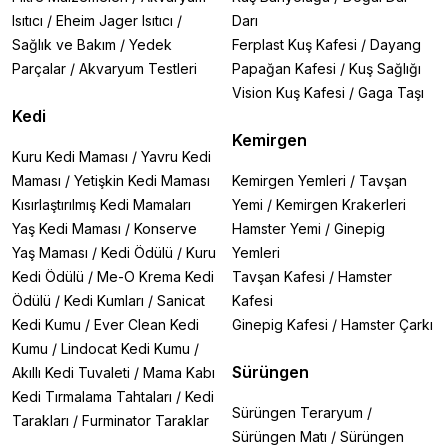
Isıtıcı
/
Eheim Jager Isıtıcı
/
Darı
Sağlık ve Bakım
/
Yedek
Ferplast Kuş Kafesi
/
Dayang
Parçalar
/
Akvaryum Testleri
Papağan Kafesi
/
Kuş Sağlığı
Vision Kuş Kafesi
/
Gaga Taşı
Kedi
Kemirgen
Kuru Kedi Maması
/
Yavru Kedi
Maması
/
Yetişkin Kedi Maması
Kemirgen Yemleri
/
Tavşan
Kısırlaştırılmış Kedi Mamaları
Yemi
/
Kemirgen Krakerleri
Yaş Kedi Maması
/
Konserve
Hamster Yemi
/
Ginepig
Yaş Maması
/
Kedi Ödülü
/
Kuru
Yemleri
Kedi Ödülü
/
Me-O Krema Kedi
Tavşan Kafesi
/
Hamster
Ödülü
/
Kedi Kumları
/
Sanicat
Kafesi
Kedi Kumu
/
Ever Clean Kedi
Ginepig Kafesi
/
Hamster Çarkı
Kumu
/
Lindocat Kedi Kumu
/
Sürüngen
Akıllı Kedi Tuvaleti
/
Mama Kabı
Kedi Tırmalama Tahtaları
/
Kedi
Sürüngen Teraryum
/
Tarakları
/
Furminator Taraklar
Sürüngen Matı
/
Sürüngen