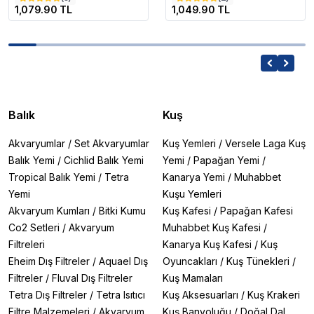
1,079.90 TL
1,049.90 TL
Balık
Kuş
Akvaryumlar
/
Set Akvaryumlar
Kuş Yemleri
/
Versele Laga Kuş
Balık Yemi
/
Cichlid Balık Yemi
Yemi
/
Papağan Yemi
/
Tropical Balık Yemi
/
Tetra
Kanarya Yemi
/
Muhabbet
Yemi
Kuşu Yemleri
Akvaryum Kumları
/
Bitki Kumu
Kuş Kafesi
/
Papağan Kafesi
Co2 Setleri
/
Akvaryum
Muhabbet Kuş Kafesi
/
Filtreleri
Kanarya Kuş Kafesi
/
Kuş
Eheim Dış Filtreler
/
Aquael Dış
Oyuncakları
/
Kuş Tünekleri
/
Filtreler
/
Fluval Dış Filtreler
Kuş Mamaları
Tetra Dış Filtreler
/
Tetra Isıtıcı
Kuş Aksesuarları
/
Kuş Krakeri
Filtre Malzemeleri
/
Akvaryum
Kuş Banyoluğu
/
Doğal Dal