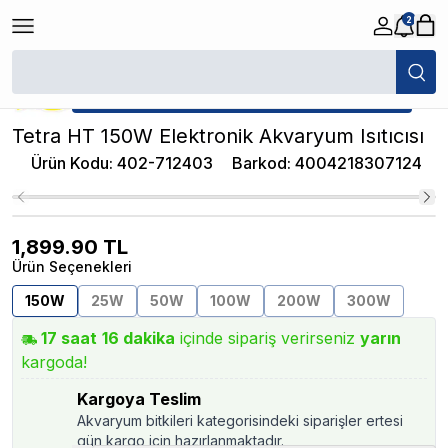
2
/
Akvaryum Isıtıcıları
/
Tetra HT 150W Elektronik Akvaryum Isıtıcısı
★ Atakan Petshop,
Tetra yetkili satıcısıdır.
Tetra HT 150W Elektronik Akvaryum Isıtıcısı
Ürün Kodu
:
402-712403
Barkod
:
4004218307124
1,899.90
TL
Ürün Seçenekleri
150W
25W
50W
100W
200W
300W
17
saat
16
dakika
içinde sipariş verirseniz
yarın
kargoda!
Kargoya Teslim
Akvaryum bitkileri kategorisindeki siparişler ertesi
gün kargo için hazırlanmaktadır.