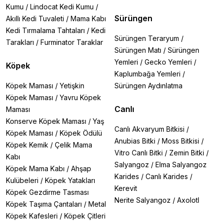
Kumu
/
Lindocat Kedi Kumu
/
Sürüngen
Akıllı Kedi Tuvaleti
/
Mama Kabı
Kedi Tırmalama Tahtaları
/
Kedi
Sürüngen Teraryum
/
Tarakları
/
Furminator Taraklar
Sürüngen Matı
/
Sürüngen
Yemleri
/
Gecko Yemleri
/
Köpek
Kaplumbağa Yemleri
/
Köpek Maması
/
Yetişkin
Sürüngen Aydınlatma
Köpek Maması
/
Yavru Köpek
Canlı
Maması
Konserve Köpek Maması
/
Yaş
Canlı Akvaryum Bitkisi
/
Köpek Maması
/
Köpek Ödülü
Anubias Bitki
/
Moss Bitkisi
/
Köpek Kemik
/
Çelik Mama
Vitro Canlı Bitki
/
Zemin Bitki
/
Kabı
Salyangoz
/
Elma Salyangoz
Köpek Mama Kabı
/
Ahşap
Karides
/
Canlı Karides
/
Kulübeleri
/
Köpek Yatakları
Kerevit
Köpek Gezdirme Tasması
Nerite Salyangoz
/
Axolotl
Köpek Taşıma Çantaları
/
Metal
Köpek Kafesleri
/
Köpek Çitleri