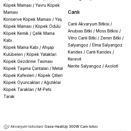
Köpek Maması
/
Yavru Köpek
Canlı
Maması
Konserve Köpek Maması
/
Yaş
Canlı Akvaryum Bitkisi
/
Köpek Maması
/
Köpek Ödülü
Anubias Bitki
/
Moss Bitkisi
/
Köpek Kemik
/
Çelik Mama
Vitro Canlı Bitki
/
Zemin Bitki
/
Kabı
Salyangoz
/
Elma Salyangoz
Köpek Mama Kabı
/
Ahşap
Karides
/
Canlı Karides
/
Kulübeleri
/
Köpek Yatakları
Kerevit
Köpek Gezdirme Tasması
Nerite Salyangoz
/
Axolotl
Köpek Taşıma Çantaları
/
Metal
Köpek Kafesleri
/
Köpek Çitleri
Köpek Oyuncakları
/
Ağızlıklar
Köpek Tarakları
/
M-Pets
Tarak
/
Akvaryum Isıtıcıları
/
Oase HeatUp 300W Cam Isıtıcı