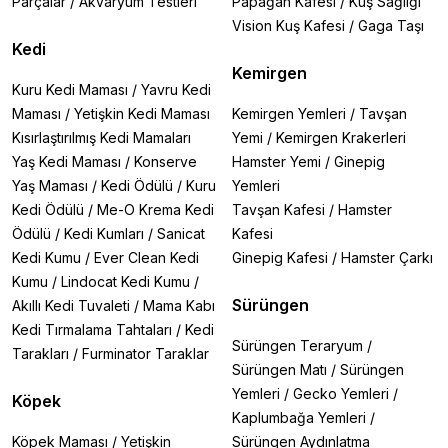
Parçalar
/
Akvaryum Testleri
Papağan Kafesi
/
Kuş Sağlığı
Vision Kuş Kafesi
/
Gaga Taşı
Kedi
Kemirgen
Kuru Kedi Maması
/
Yavru Kedi
Maması
/
Yetişkin Kedi Maması
Kemirgen Yemleri
/
Tavşan
Kısırlaştırılmış Kedi Mamaları
Yemi
/
Kemirgen Krakerleri
Yaş Kedi Maması
/
Konserve
Hamster Yemi
/
Ginepig
Yaş Maması
/
Kedi Ödülü
/
Kuru
Yemleri
Kedi Ödülü
/
Me-O Krema Kedi
Tavşan Kafesi
/
Hamster
Ödülü
/
Kedi Kumları
/
Sanicat
Kafesi
Kedi Kumu
/
Ever Clean Kedi
Ginepig Kafesi
/
Hamster Çarkı
Kumu
/
Lindocat Kedi Kumu
/
Sürüngen
Akıllı Kedi Tuvaleti
/
Mama Kabı
Kedi Tırmalama Tahtaları
/
Kedi
Sürüngen Teraryum
/
Tarakları
/
Furminator Taraklar
Sürüngen Matı
/
Sürüngen
Yemleri
/
Gecko Yemleri
/
Köpek
Kaplumbağa Yemleri
/
Köpek Maması
/
Yetişkin
Sürüngen Aydınlatma