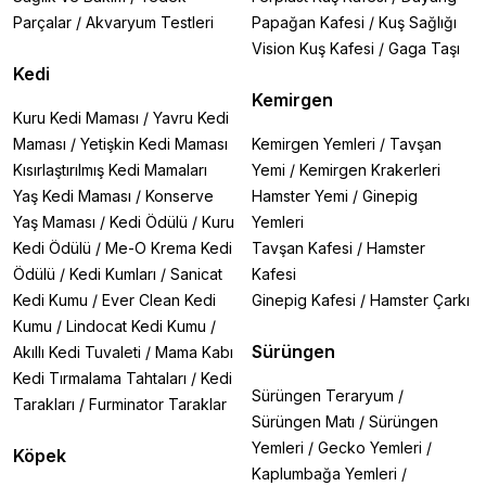
Parçalar
/
Akvaryum Testleri
Papağan Kafesi
/
Kuş Sağlığı
Vision Kuş Kafesi
/
Gaga Taşı
Kedi
Kemirgen
Kuru Kedi Maması
/
Yavru Kedi
Maması
/
Yetişkin Kedi Maması
Kemirgen Yemleri
/
Tavşan
Kısırlaştırılmış Kedi Mamaları
Yemi
/
Kemirgen Krakerleri
Yaş Kedi Maması
/
Konserve
Hamster Yemi
/
Ginepig
Yaş Maması
/
Kedi Ödülü
/
Kuru
Yemleri
Kedi Ödülü
/
Me-O Krema Kedi
Tavşan Kafesi
/
Hamster
Ödülü
/
Kedi Kumları
/
Sanicat
Kafesi
Kedi Kumu
/
Ever Clean Kedi
Ginepig Kafesi
/
Hamster Çarkı
Kumu
/
Lindocat Kedi Kumu
/
Sürüngen
Akıllı Kedi Tuvaleti
/
Mama Kabı
Kedi Tırmalama Tahtaları
/
Kedi
Sürüngen Teraryum
/
Tarakları
/
Furminator Taraklar
Sürüngen Matı
/
Sürüngen
Yemleri
/
Gecko Yemleri
/
Köpek
Kaplumbağa Yemleri
/