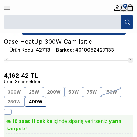
2
/
Akvaryum Isıtıcıları
/
Oase HeatUp 300W Cam Isıtıcı
★ Atakan Petshop,
Oase yetkili satıcısıdır.
Oase HeatUp 300W Cam Isıtıcı
Ürün Kodu
:
42713
Barkod
:
4010052427133
4,162.42
TL
Ürün Seçenekleri
300W
25W
200W
50W
75W
150W
250W
400W
18
saat
11
dakika
içinde sipariş verirseniz
yarın
kargoda!