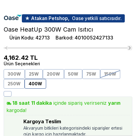
★ Atakan Petshop,
Oase yetkili satıcısıdır.
Oase HeatUp 300W Cam Isıtıcı
Ürün Kodu
:
42713
Barkod
:
4010052427133
4,162.42
TL
Ürün Seçenekleri
300W
25W
200W
50W
75W
150W
250W
400W
18
saat
11
dakika
içinde sipariş verirseniz
yarın
kargoda!
Kargoya Teslim
Akvaryum bitkileri kategorisindeki siparişler ertesi
gün kargo için hazırlanmaktadır.