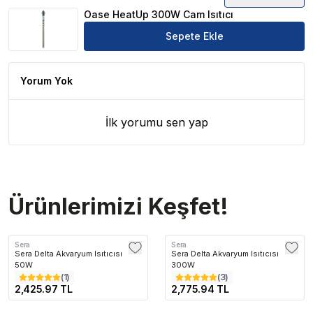
Oase HeatUp 300W Cam Isıtıcı Ürün Yorumları
Oase HeatUp 300W Cam Isıtıcı
Sepete Ekle
Yorum Yok
İlk yorumu sen yap
Ürünlerimizi Keşfet!
Sera
Sera
Sera Delta Akvaryum Isıtıcısı
Sera Delta Akvaryum Isıtıcısı
50W
300W
(
1
)
(
3
)
2,425.97 TL
2,775.94 TL