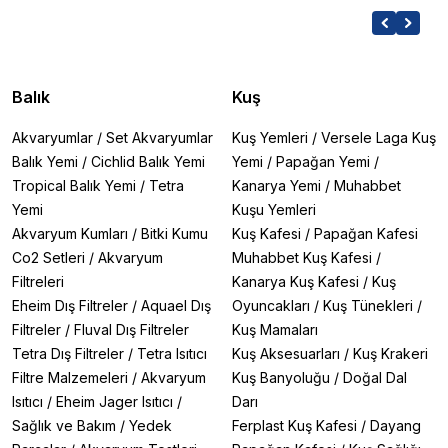
Balık
Kuş
Akvaryumlar
/
Set Akvaryumlar
Kuş Yemleri
/
Versele Laga Kuş
Balık Yemi
/
Cichlid Balık Yemi
Yemi
/
Papağan Yemi
/
Tropical Balık Yemi
/
Tetra
Kanarya Yemi
/
Muhabbet
Yemi
Kuşu Yemleri
Akvaryum Kumları
/
Bitki Kumu
Kuş Kafesi
/
Papağan Kafesi
Co2 Setleri
/
Akvaryum
Muhabbet Kuş Kafesi
/
Filtreleri
Kanarya Kuş Kafesi
/
Kuş
Eheim Dış Filtreler
/
Aquael Dış
Oyuncakları
/
Kuş Tünekleri
/
Filtreler
/
Fluval Dış Filtreler
Kuş Mamaları
Tetra Dış Filtreler
/
Tetra Isıtıcı
Kuş Aksesuarları
/
Kuş Krakeri
Filtre Malzemeleri
/
Akvaryum
Kuş Banyoluğu
/
Doğal Dal
Isıtıcı
/
Eheim Jager Isıtıcı
/
Darı
Sağlık ve Bakım
/
Yedek
Ferplast Kuş Kafesi
/
Dayang