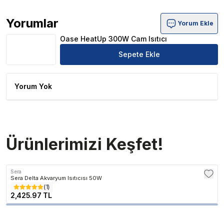
Yorumlar
Yorum Ekle
Oase HeatUp 300W Cam Isıtıcı Ürün Yorumları
Oase HeatUp 300W Cam Isıtıcı
Sepete Ekle
Yorum Yok
Ürünlerimizi Keşfet!
Sera
Sera Delta Akvaryum Isıtıcısı 50W
(
1
)
2,425.97 TL