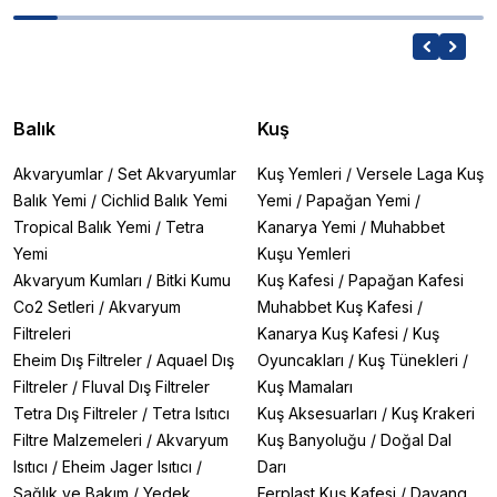
Balık
Kuş
Akvaryumlar
/
Set Akvaryumlar
Kuş Yemleri
/
Versele Laga Kuş
Balık Yemi
/
Cichlid Balık Yemi
Yemi
/
Papağan Yemi
/
Tropical Balık Yemi
/
Tetra
Kanarya Yemi
/
Muhabbet
Yemi
Kuşu Yemleri
Akvaryum Kumları
/
Bitki Kumu
Kuş Kafesi
/
Papağan Kafesi
Co2 Setleri
/
Akvaryum
Muhabbet Kuş Kafesi
/
Filtreleri
Kanarya Kuş Kafesi
/
Kuş
Eheim Dış Filtreler
/
Aquael Dış
Oyuncakları
/
Kuş Tünekleri
/
Filtreler
/
Fluval Dış Filtreler
Kuş Mamaları
Tetra Dış Filtreler
/
Tetra Isıtıcı
Kuş Aksesuarları
/
Kuş Krakeri
Filtre Malzemeleri
/
Akvaryum
Kuş Banyoluğu
/
Doğal Dal
Isıtıcı
/
Eheim Jager Isıtıcı
/
Darı
Sağlık ve Bakım
/
Yedek
Ferplast Kuş Kafesi
/
Dayang