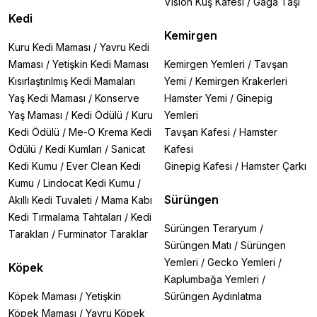
Vision Kuş Kafesi
/
Gaga Taşı
Kedi
Kemirgen
Kuru Kedi Maması
/
Yavru Kedi
Maması
/
Yetişkin Kedi Maması
Kemirgen Yemleri
/
Tavşan
Kısırlaştırılmış Kedi Mamaları
Yemi
/
Kemirgen Krakerleri
Yaş Kedi Maması
/
Konserve
Hamster Yemi
/
Ginepig
Yaş Maması
/
Kedi Ödülü
/
Kuru
Yemleri
Kedi Ödülü
/
Me-O Krema Kedi
Tavşan Kafesi
/
Hamster
Ödülü
/
Kedi Kumları
/
Sanicat
Kafesi
Kedi Kumu
/
Ever Clean Kedi
Ginepig Kafesi
/
Hamster Çarkı
Kumu
/
Lindocat Kedi Kumu
/
Sürüngen
Akıllı Kedi Tuvaleti
/
Mama Kabı
Kedi Tırmalama Tahtaları
/
Kedi
Sürüngen Teraryum
/
Tarakları
/
Furminator Taraklar
Sürüngen Matı
/
Sürüngen
Yemleri
/
Gecko Yemleri
/
Köpek
Kaplumbağa Yemleri
/
Köpek Maması
/
Yetişkin
Sürüngen Aydınlatma
Köpek Maması
/
Yavru Köpek