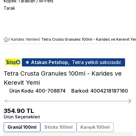
Köpek Tarakları
/
M-Pets
Tarak
/
Karides Yemleri
/
Tetra Crusta Granules 100ml - Karides ve Kerevit Ye
★ Atakan Petshop,
Tetra yetkili satıcısıdır.
Tetra Crusta Granules 100ml - Karides ve
Kerevit Yemi
Ürün Kodu
:
400-708874
Barkod
:
4004218187160
354.90
TL
Ürün Seçenekleri
Granül 100ml
Sticks 100ml
Karışık 100ml