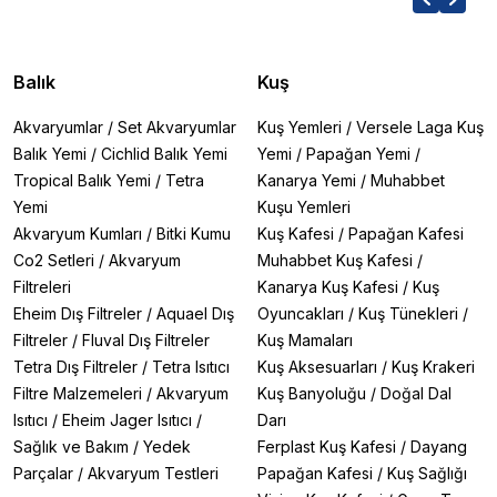
Balık
Kuş
Akvaryumlar
/
Set Akvaryumlar
Kuş Yemleri
/
Versele Laga Kuş
Balık Yemi
/
Cichlid Balık Yemi
Yemi
/
Papağan Yemi
/
Tropical Balık Yemi
/
Tetra
Kanarya Yemi
/
Muhabbet
Yemi
Kuşu Yemleri
Akvaryum Kumları
/
Bitki Kumu
Kuş Kafesi
/
Papağan Kafesi
Co2 Setleri
/
Akvaryum
Muhabbet Kuş Kafesi
/
Filtreleri
Kanarya Kuş Kafesi
/
Kuş
Eheim Dış Filtreler
/
Aquael Dış
Oyuncakları
/
Kuş Tünekleri
/
Filtreler
/
Fluval Dış Filtreler
Kuş Mamaları
Tetra Dış Filtreler
/
Tetra Isıtıcı
Kuş Aksesuarları
/
Kuş Krakeri
Filtre Malzemeleri
/
Akvaryum
Kuş Banyoluğu
/
Doğal Dal
Isıtıcı
/
Eheim Jager Isıtıcı
/
Darı
Sağlık ve Bakım
/
Yedek
Ferplast Kuş Kafesi
/
Dayang
Parçalar
/
Akvaryum Testleri
Papağan Kafesi
/
Kuş Sağlığı