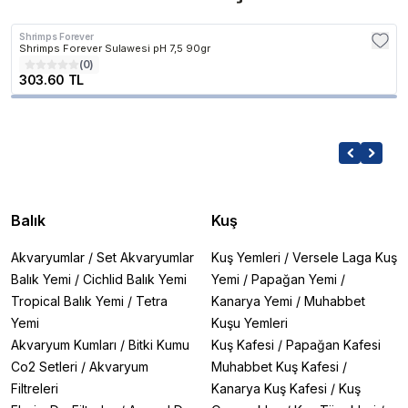
Shrimps Forever
Shrimps Forever Sulawesi pH 7,5 90gr
(
0
)
303.60 TL
Balık
Kuş
Akvaryumlar
/
Set Akvaryumlar
Kuş Yemleri
/
Versele Laga Kuş
Balık Yemi
/
Cichlid Balık Yemi
Yemi
/
Papağan Yemi
/
Tropical Balık Yemi
/
Tetra
Kanarya Yemi
/
Muhabbet
Yemi
Kuşu Yemleri
Akvaryum Kumları
/
Bitki Kumu
Kuş Kafesi
/
Papağan Kafesi
Co2 Setleri
/
Akvaryum
Muhabbet Kuş Kafesi
/
Filtreleri
Kanarya Kuş Kafesi
/
Kuş