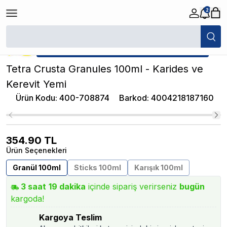
2
/
Karides Yemleri
/
Tetra Crusta Granules 100ml - Karides ve Kerevit Ye
★ Atakan Petshop,
Tetra yetkili satıcısıdır.
Tetra Crusta Granules 100ml - Karides ve
Kerevit Yemi
Ürün Kodu
:
400-708874
Barkod
:
4004218187160
354.90
TL
Ürün Seçenekleri
Granül 100ml
Sticks 100ml
Karışık 100ml
3
saat
19
dakika
içinde sipariş verirseniz
bugün
kargoda!
Kargoya Teslim