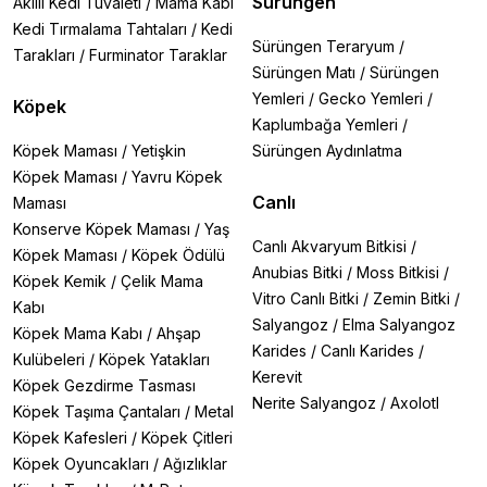
Sürüngen
Akıllı Kedi Tuvaleti
/
Mama Kabı
Kedi Tırmalama Tahtaları
/
Kedi
Sürüngen Teraryum
/
Tarakları
/
Furminator Taraklar
Sürüngen Matı
/
Sürüngen
Yemleri
/
Gecko Yemleri
/
Köpek
Kaplumbağa Yemleri
/
Köpek Maması
/
Yetişkin
Sürüngen Aydınlatma
Köpek Maması
/
Yavru Köpek
Canlı
Maması
Konserve Köpek Maması
/
Yaş
Canlı Akvaryum Bitkisi
/
Köpek Maması
/
Köpek Ödülü
Anubias Bitki
/
Moss Bitkisi
/
Köpek Kemik
/
Çelik Mama
Vitro Canlı Bitki
/
Zemin Bitki
/
Kabı
Salyangoz
/
Elma Salyangoz
Köpek Mama Kabı
/
Ahşap
Karides
/
Canlı Karides
/
Kulübeleri
/
Köpek Yatakları
Kerevit
Köpek Gezdirme Tasması
Nerite Salyangoz
/
Axolotl
Köpek Taşıma Çantaları
/
Metal
Köpek Kafesleri
/
Köpek Çitleri
Köpek Oyuncakları
/
Ağızlıklar