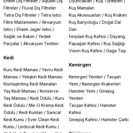
Eheim Dış Filtreler
/
Aquael Dış
Oyuncakları
/
Kuş Tünekleri
/
Filtreler
/
Fluval Dış Filtreler
Kuş Mamaları
Tetra Dış Filtreler
/
Tetra Isıtıcı
Kuş Aksesuarları
/
Kuş Krakeri
Filtre Malzemeleri
/
Akvaryum
Kuş Banyoluğu
/
Doğal Dal
Isıtıcı
/
Eheim Jager Isıtıcı
/
Darı
Sağlık ve Bakım
/
Yedek
Ferplast Kuş Kafesi
/
Dayang
Parçalar
/
Akvaryum Testleri
Papağan Kafesi
/
Kuş Sağlığı
Vision Kuş Kafesi
/
Gaga Taşı
Kedi
Kemirgen
Kuru Kedi Maması
/
Yavru Kedi
Maması
/
Yetişkin Kedi Maması
Kemirgen Yemleri
/
Tavşan
Kısırlaştırılmış Kedi Mamaları
Yemi
/
Kemirgen Krakerleri
Yaş Kedi Maması
/
Konserve
Hamster Yemi
/
Ginepig
Yaş Maması
/
Kedi Ödülü
/
Kuru
Yemleri
Kedi Ödülü
/
Me-O Krema Kedi
Tavşan Kafesi
/
Hamster
Ödülü
/
Kedi Kumları
/
Sanicat
Kafesi
Kedi Kumu
/
Ever Clean Kedi
Ginepig Kafesi
/
Hamster Çarkı
Kumu
/
Lindocat Kedi Kumu
/