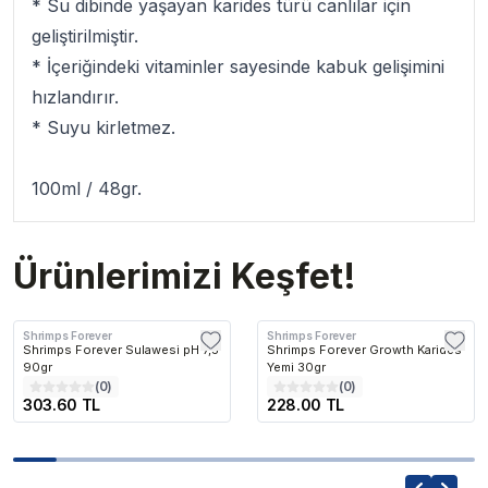
* Su dibinde yaşayan karides türü canlılar için
geliştirilmiştir.
* İçeriğindeki vitaminler sayesinde kabuk gelişimini
hızlandırır.
* Suyu kirletmez.
100ml / 48gr.
Ürünlerimizi Keşfet!
Shrimps Forever
Shrimps Forever
Shrimps Forever Sulawesi pH 7,5
Shrimps Forever Growth Karides
90gr
Yemi 30gr
(
0
)
(
0
)
303.60 TL
228.00 TL