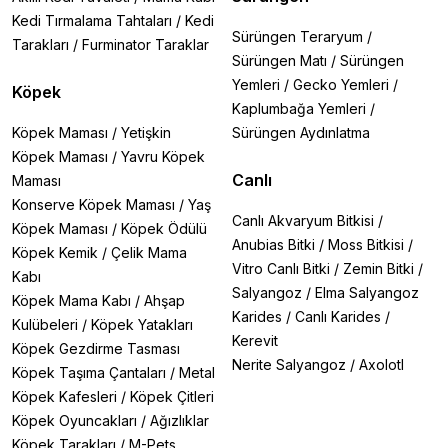
Kedi Tırmalama Tahtaları
/
Kedi
Sürüngen Teraryum
/
Tarakları
/
Furminator Taraklar
Sürüngen Matı
/
Sürüngen
Yemleri
/
Gecko Yemleri
/
Köpek
Kaplumbağa Yemleri
/
Köpek Maması
/
Yetişkin
Sürüngen Aydınlatma
Köpek Maması
/
Yavru Köpek
Canlı
Maması
Konserve Köpek Maması
/
Yaş
Canlı Akvaryum Bitkisi
/
Köpek Maması
/
Köpek Ödülü
Anubias Bitki
/
Moss Bitkisi
/
Köpek Kemik
/
Çelik Mama
Vitro Canlı Bitki
/
Zemin Bitki
/
Kabı
Salyangoz
/
Elma Salyangoz
Köpek Mama Kabı
/
Ahşap
Karides
/
Canlı Karides
/
Kulübeleri
/
Köpek Yatakları
Kerevit
Köpek Gezdirme Tasması
Nerite Salyangoz
/
Axolotl
Köpek Taşıma Çantaları
/
Metal
Köpek Kafesleri
/
Köpek Çitleri
Köpek Oyuncakları
/
Ağızlıklar
Köpek Tarakları
/
M-Pets