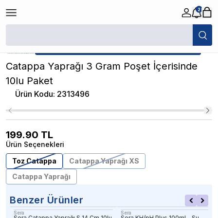
2
/
PH / GH / KH Düzenleyiciler
/
Catappa Yaprağı 3 Gram Poşet İçerisinde 
★ Atakan Petshop,
Diğer yetkili satıcısıdır.
Catappa Yaprağı 3 Gram Poşet İçerisinde
10lu Paket
Ürün Kodu
:
2313496
199.90
TL
Ürün Seçenekleri
Toz Catappa
Catappa Yaprağı XS
Catappa Yaprağı
Benzer Ürünler
Sera
Sera
Sera Catappa Yaprağı S 14 Cm 10lu
Sera KH/pH Plus 100ml - Su