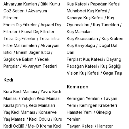
Akvaryum Kumları
/
Bitki Kumu
Kuş Kafesi
/
Papağan Kafesi
Co2 Setleri
/
Akvaryum
Muhabbet Kuş Kafesi
/
Filtreleri
Kanarya Kuş Kafesi
/
Kuş
Eheim Dış Filtreler
/
Aquael Dış
Oyuncakları
/
Kuş Tünekleri
/
Filtreler
/
Fluval Dış Filtreler
Kuş Mamaları
Tetra Dış Filtreler
/
Tetra Isıtıcı
Kuş Aksesuarları
/
Kuş Krakeri
Filtre Malzemeleri
/
Akvaryum
Kuş Banyoluğu
/
Doğal Dal
Isıtıcı
/
Eheim Jager Isıtıcı
/
Darı
Sağlık ve Bakım
/
Yedek
Ferplast Kuş Kafesi
/
Dayang
Parçalar
/
Akvaryum Testleri
Papağan Kafesi
/
Kuş Sağlığı
Vision Kuş Kafesi
/
Gaga Taşı
Kedi
Kemirgen
Kuru Kedi Maması
/
Yavru Kedi
Maması
/
Yetişkin Kedi Maması
Kemirgen Yemleri
/
Tavşan
Kısırlaştırılmış Kedi Mamaları
Yemi
/
Kemirgen Krakerleri
Yaş Kedi Maması
/
Konserve
Hamster Yemi
/
Ginepig
Yaş Maması
/
Kedi Ödülü
/
Kuru
Yemleri
Kedi Ödülü
/
Me-O Krema Kedi
Tavşan Kafesi
/
Hamster