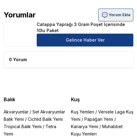
Yorumlar
Yorum Ekle
Catappa Yaprağı 3 Gram Poşet İçerisinde 10lu Paket Ürü
Catappa Yaprağı 3 Gram Poşet İçerisinde
10lu Paket
Gelince Haber Ver
0 Yorum
Balık
Kuş
Akvaryumlar
/
Set Akvaryumlar
Kuş Yemleri
/
Versele Laga Kuş
Balık Yemi
/
Cichlid Balık Yemi
Yemi
/
Papağan Yemi
/
Tropical Balık Yemi
/
Tetra
Kanarya Yemi
/
Muhabbet
Yemi
Kuşu Yemleri