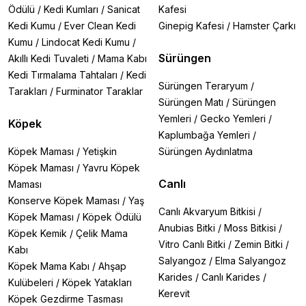
Ödülü
/
Kedi Kumları
/
Sanicat
Kafesi
Kedi Kumu
/
Ever Clean Kedi
Ginepig Kafesi
/
Hamster Çarkı
Kumu
/
Lindocat Kedi Kumu
/
Sürüngen
Akıllı Kedi Tuvaleti
/
Mama Kabı
Kedi Tırmalama Tahtaları
/
Kedi
Sürüngen Teraryum
/
Tarakları
/
Furminator Taraklar
Sürüngen Matı
/
Sürüngen
Yemleri
/
Gecko Yemleri
/
Köpek
Kaplumbağa Yemleri
/
Köpek Maması
/
Yetişkin
Sürüngen Aydınlatma
Köpek Maması
/
Yavru Köpek
Canlı
Maması
Konserve Köpek Maması
/
Yaş
Canlı Akvaryum Bitkisi
/
Köpek Maması
/
Köpek Ödülü
Anubias Bitki
/
Moss Bitkisi
/
Köpek Kemik
/
Çelik Mama
Vitro Canlı Bitki
/
Zemin Bitki
/
Kabı
Salyangoz
/
Elma Salyangoz
Köpek Mama Kabı
/
Ahşap
Karides
/
Canlı Karides
/
Kulübeleri
/
Köpek Yatakları
Kerevit
Köpek Gezdirme Tasması