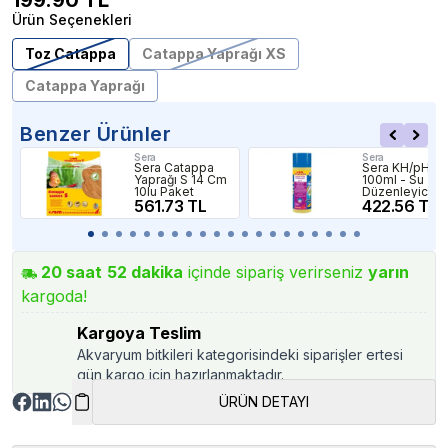
199.90
TL
Ürün Seçenekleri
Toz Catappa
Catappa Yaprağı XS
Catappa Yaprağı
Benzer Ürünler
Sera
Sera
Sera Catappa
Sera KH/pH Pl
Yaprağı S 14 Cm
100ml - Su
10lu Paket
Düzenleyici
561.73 TL
422.56 TL
20
saat
52
dakika
içinde sipariş verirseniz
yarın
kargoda!
Kargoya Teslim
Akvaryum bitkileri kategorisindeki siparişler ertesi
gün kargo için hazırlanmaktadır.
ÜRÜN DETAYI