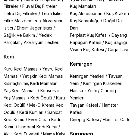
Filtreler
/
Fluval Dış Filtreler
Kuş Mamaları
Tetra Dış Filtreler
/
Tetra Isıtıcı
Kuş Aksesuarları
/
Kuş Krakeri
Filtre Malzemeleri
/
Akvaryum
Kuş Banyoluğu
/
Doğal Dal
Isıtıcı
/
Eheim Jager Isıtıcı
/
Darı
Sağlık ve Bakım
/
Yedek
Ferplast Kuş Kafesi
/
Dayang
Parçalar
/
Akvaryum Testleri
Papağan Kafesi
/
Kuş Sağlığı
Vision Kuş Kafesi
/
Gaga Taşı
Kedi
Kemirgen
Kuru Kedi Maması
/
Yavru Kedi
Maması
/
Yetişkin Kedi Maması
Kemirgen Yemleri
/
Tavşan
Kısırlaştırılmış Kedi Mamaları
Yemi
/
Kemirgen Krakerleri
Yaş Kedi Maması
/
Konserve
Hamster Yemi
/
Ginepig
Yaş Maması
/
Kedi Ödülü
/
Kuru
Yemleri
Kedi Ödülü
/
Me-O Krema Kedi
Tavşan Kafesi
/
Hamster
Ödülü
/
Kedi Kumları
/
Sanicat
Kafesi
Kedi Kumu
/
Ever Clean Kedi
Ginepig Kafesi
/
Hamster Çarkı
Kumu
/
Lindocat Kedi Kumu
/
Sürüngen
Akıllı Kedi Tuvaleti
/
Mama Kabı