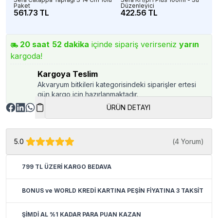
Paket
Düzenleyici
561.73 TL
422.56 TL
20
saat
52
dakika
içinde sipariş verirseniz
yarın
kargoda!
Kargoya Teslim
Akvaryum bitkileri kategorisindeki siparişler ertesi
gün kargo için hazırlanmaktadır.
ÜRÜN DETAYI
5.0
(
4 Yorum
)
799 TL ÜZERİ KARGO BEDAVA
BONUS ve WORLD KREDİ KARTINA PEŞİN FİYATINA 3 TAKSİT
ŞİMDİ AL %1 KADAR PARA PUAN KAZAN