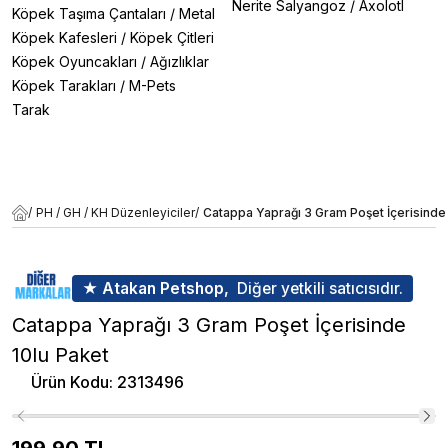
Nerite Salyangoz
/
Axolotl
Köpek Taşıma Çantaları
/
Metal
Köpek Kafesleri
/
Köpek Çitleri
Köpek Oyuncakları
/
Ağızlıklar
Köpek Tarakları
/
M-Pets
Tarak
/
PH / GH / KH Düzenleyiciler
/
Catappa Yaprağı 3 Gram Poşet İçerisinde 
★ Atakan Petshop,
Diğer yetkili satıcısıdır.
Catappa Yaprağı 3 Gram Poşet İçerisinde
10lu Paket
Ürün Kodu
:
2313496