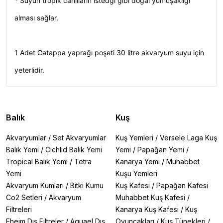
* Suyun tropik canlıların istedği gibi doğal yumuşaklığı
alması sağlar.
1 Adet Catappa yaprağı poşeti 30 litre akvaryum suyu için
yeterlidir.
Balık
Kuş
Akvaryumlar
/
Set Akvaryumlar
Kuş Yemleri
/
Versele Laga Kuş
Balık Yemi
/
Cichlid Balık Yemi
Yemi
/
Papağan Yemi
/
Tropical Balık Yemi
/
Tetra
Kanarya Yemi
/
Muhabbet
Yemi
Kuşu Yemleri
Akvaryum Kumları
/
Bitki Kumu
Kuş Kafesi
/
Papağan Kafesi
Co2 Setleri
/
Akvaryum
Muhabbet Kuş Kafesi
/
Filtreleri
Kanarya Kuş Kafesi
/
Kuş
Eheim Dış Filtreler
/
Aquael Dış
Oyuncakları
/
Kuş Tünekleri
/