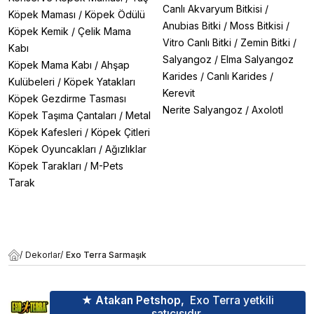
Canlı Akvaryum Bitkisi
/
Köpek Maması
/
Köpek Ödülü
Anubias Bitki
/
Moss Bitkisi
/
Köpek Kemik
/
Çelik Mama
Vitro Canlı Bitki
/
Zemin Bitki
/
Kabı
Salyangoz
/
Elma Salyangoz
Köpek Mama Kabı
/
Ahşap
Karides
/
Canlı Karides
/
Kulübeleri
/
Köpek Yatakları
Kerevit
Köpek Gezdirme Tasması
Nerite Salyangoz
/
Axolotl
Köpek Taşıma Çantaları
/
Metal
Köpek Kafesleri
/
Köpek Çitleri
Köpek Oyuncakları
/
Ağızlıklar
Köpek Tarakları
/
M-Pets
Tarak
/
Dekorlar
/
Exo Terra Sarmaşık
★ Atakan Petshop,
Exo Terra yetkili
satıcısıdır.