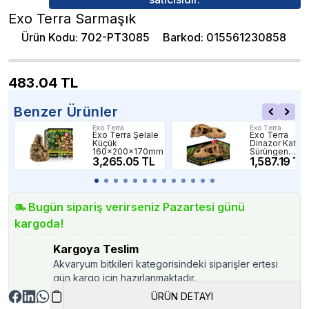
Exo Terra Sarmaşık
Ürün Kodu
:
702-PT3085
Barkod
:
015561230858
483.04
TL
Benzer Ürünler
Exo Terra
Exo Terra
Exo Terra Şelale
Exo Terra
Küçük
Dinazor Kafata
160x200x170mm
Sürüngen
3,265.05 TL
Yuvası Dekor
1,587.19 TL
Bugün sipariş verirseniz Pazartesi günü
kargoda!
Kargoya Teslim
Akvaryum bitkileri kategorisindeki siparişler ertesi
gün kargo için hazırlanmaktadır.
ÜRÜN DETAYI