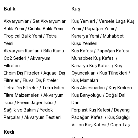
Balık
Kuş
Akvaryumlar
/
Set Akvaryumlar
Kuş Yemleri
/
Versele Laga Kuş
Balık Yemi
/
Cichlid Balık Yemi
Yemi
/
Papağan Yemi
/
Tropical Balık Yemi
/
Tetra
Kanarya Yemi
/
Muhabbet
Yemi
Kuşu Yemleri
Akvaryum Kumları
/
Bitki Kumu
Kuş Kafesi
/
Papağan Kafesi
Co2 Setleri
/
Akvaryum
Muhabbet Kuş Kafesi
/
Filtreleri
Kanarya Kuş Kafesi
/
Kuş
Eheim Dış Filtreler
/
Aquael Dış
Oyuncakları
/
Kuş Tünekleri
/
Filtreler
/
Fluval Dış Filtreler
Kuş Mamaları
Tetra Dış Filtreler
/
Tetra Isıtıcı
Kuş Aksesuarları
/
Kuş Krakeri
Filtre Malzemeleri
/
Akvaryum
Kuş Banyoluğu
/
Doğal Dal
Isıtıcı
/
Eheim Jager Isıtıcı
/
Darı
Sağlık ve Bakım
/
Yedek
Ferplast Kuş Kafesi
/
Dayang
Parçalar
/
Akvaryum Testleri
Papağan Kafesi
/
Kuş Sağlığı
Vision Kuş Kafesi
/
Gaga Taşı
Kedi