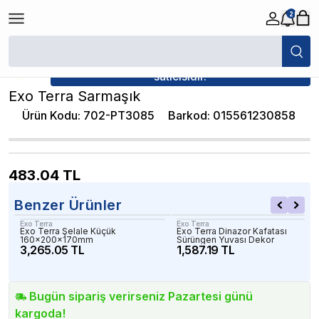
2
/
Dekorlar
/
Exo Terra Sarmaşık
★ Atakan Petshop,
Exo Terra yetkili
satıcısıdır.
Exo Terra Sarmaşık
Ürün Kodu
:
702-PT3085
Barkod
:
015561230858
483.04
TL
Benzer Ürünler
Exo Terra
Exo Terra
Exo Terra Şelale Küçük
Exo Terra Dinazor Kafatası
160x200x170mm
Sürüngen Yuvası Dekor
3,265.05 TL
1,587.19 TL
Bugün sipariş verirseniz Pazartesi günü
kargoda!