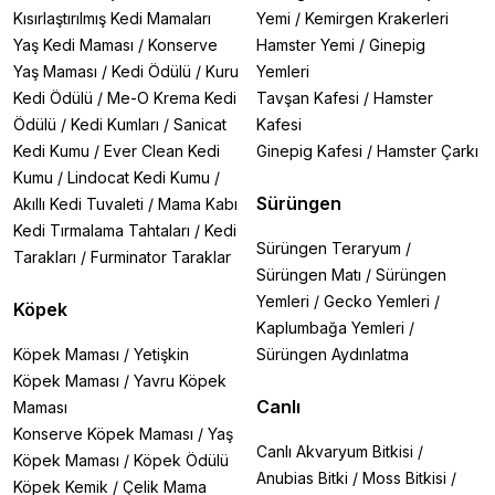
Kısırlaştırılmış Kedi Mamaları
Yemi
/
Kemirgen Krakerleri
Yaş Kedi Maması
/
Konserve
Hamster Yemi
/
Ginepig
Yaş Maması
/
Kedi Ödülü
/
Kuru
Yemleri
Kedi Ödülü
/
Me-O Krema Kedi
Tavşan Kafesi
/
Hamster
Ödülü
/
Kedi Kumları
/
Sanicat
Kafesi
Kedi Kumu
/
Ever Clean Kedi
Ginepig Kafesi
/
Hamster Çarkı
Kumu
/
Lindocat Kedi Kumu
/
Sürüngen
Akıllı Kedi Tuvaleti
/
Mama Kabı
Kedi Tırmalama Tahtaları
/
Kedi
Sürüngen Teraryum
/
Tarakları
/
Furminator Taraklar
Sürüngen Matı
/
Sürüngen
Yemleri
/
Gecko Yemleri
/
Köpek
Kaplumbağa Yemleri
/
Köpek Maması
/
Yetişkin
Sürüngen Aydınlatma
Köpek Maması
/
Yavru Köpek
Canlı
Maması
Konserve Köpek Maması
/
Yaş
Canlı Akvaryum Bitkisi
/
Köpek Maması
/
Köpek Ödülü
Anubias Bitki
/
Moss Bitkisi
/
Köpek Kemik
/
Çelik Mama