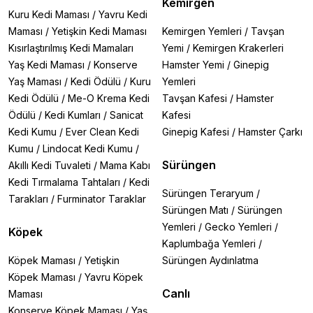
Kemirgen
Kuru Kedi Maması
/
Yavru Kedi
Maması
/
Yetişkin Kedi Maması
Kemirgen Yemleri
/
Tavşan
Kısırlaştırılmış Kedi Mamaları
Yemi
/
Kemirgen Krakerleri
Yaş Kedi Maması
/
Konserve
Hamster Yemi
/
Ginepig
Yaş Maması
/
Kedi Ödülü
/
Kuru
Yemleri
Kedi Ödülü
/
Me-O Krema Kedi
Tavşan Kafesi
/
Hamster
Ödülü
/
Kedi Kumları
/
Sanicat
Kafesi
Kedi Kumu
/
Ever Clean Kedi
Ginepig Kafesi
/
Hamster Çarkı
Kumu
/
Lindocat Kedi Kumu
/
Sürüngen
Akıllı Kedi Tuvaleti
/
Mama Kabı
Kedi Tırmalama Tahtaları
/
Kedi
Sürüngen Teraryum
/
Tarakları
/
Furminator Taraklar
Sürüngen Matı
/
Sürüngen
Yemleri
/
Gecko Yemleri
/
Köpek
Kaplumbağa Yemleri
/
Köpek Maması
/
Yetişkin
Sürüngen Aydınlatma
Köpek Maması
/
Yavru Köpek
Canlı
Maması
Konserve Köpek Maması
/
Yaş