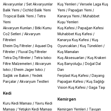
Akvaryumlar
/
Set Akvaryumlar
Kuş Yemleri
/
Versele Laga Kuş
Balık Yemi
/
Cichlid Balık Yemi
Yemi
/
Papağan Yemi
/
Tropical Balık Yemi
/
Tetra
Kanarya Yemi
/
Muhabbet
Yemi
Kuşu Yemleri
Akvaryum Kumları
/
Bitki Kumu
Kuş Kafesi
/
Papağan Kafesi
Co2 Setleri
/
Akvaryum
Muhabbet Kuş Kafesi
/
Filtreleri
Kanarya Kuş Kafesi
/
Kuş
Eheim Dış Filtreler
/
Aquael Dış
Oyuncakları
/
Kuş Tünekleri
/
Filtreler
/
Fluval Dış Filtreler
Kuş Mamaları
Tetra Dış Filtreler
/
Tetra Isıtıcı
Kuş Aksesuarları
/
Kuş Krakeri
Filtre Malzemeleri
/
Akvaryum
Kuş Banyoluğu
/
Doğal Dal
Isıtıcı
/
Eheim Jager Isıtıcı
/
Darı
Sağlık ve Bakım
/
Yedek
Ferplast Kuş Kafesi
/
Dayang
Parçalar
/
Akvaryum Testleri
Papağan Kafesi
/
Kuş Sağlığı
Vision Kuş Kafesi
/
Gaga Taşı
Kedi
Kemirgen
Kuru Kedi Maması
/
Yavru Kedi
Maması
/
Yetişkin Kedi Maması
Kemirgen Yemleri
/
Tavşan