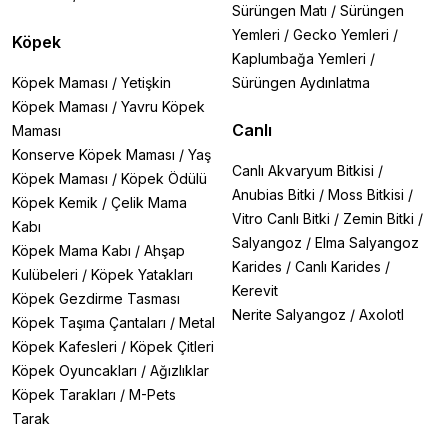
Sürüngen Matı
/
Sürüngen
Yemleri
/
Gecko Yemleri
/
Köpek
Kaplumbağa Yemleri
/
Köpek Maması
/
Yetişkin
Sürüngen Aydınlatma
Köpek Maması
/
Yavru Köpek
Canlı
Maması
Konserve Köpek Maması
/
Yaş
Canlı Akvaryum Bitkisi
/
Köpek Maması
/
Köpek Ödülü
Anubias Bitki
/
Moss Bitkisi
/
Köpek Kemik
/
Çelik Mama
Vitro Canlı Bitki
/
Zemin Bitki
/
Kabı
Salyangoz
/
Elma Salyangoz
Köpek Mama Kabı
/
Ahşap
Karides
/
Canlı Karides
/
Kulübeleri
/
Köpek Yatakları
Kerevit
Köpek Gezdirme Tasması
Nerite Salyangoz
/
Axolotl
Köpek Taşıma Çantaları
/
Metal
Köpek Kafesleri
/
Köpek Çitleri
Köpek Oyuncakları
/
Ağızlıklar
Köpek Tarakları
/
M-Pets
Tarak