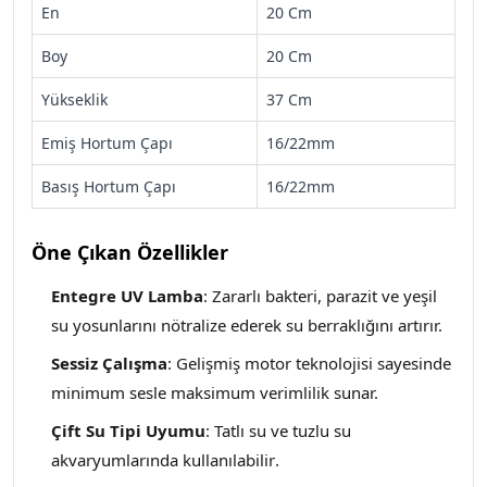
En
20 Cm
Boy
20 Cm
Yükseklik
37 Cm
Emiş Hortum Çapı
16/22mm
Basış Hortum Çapı
16/22mm
Öne Çıkan Özellikler
Entegre UV Lamba
: Zararlı bakteri, parazit ve yeşil
su yosunlarını nötralize ederek su berraklığını artırır.
Sessiz Çalışma
: Gelişmiş motor teknolojisi sayesinde
minimum sesle maksimum verimlilik sunar.
Çift Su Tipi Uyumu
: Tatlı su ve tuzlu su
akvaryumlarında kullanılabilir
.