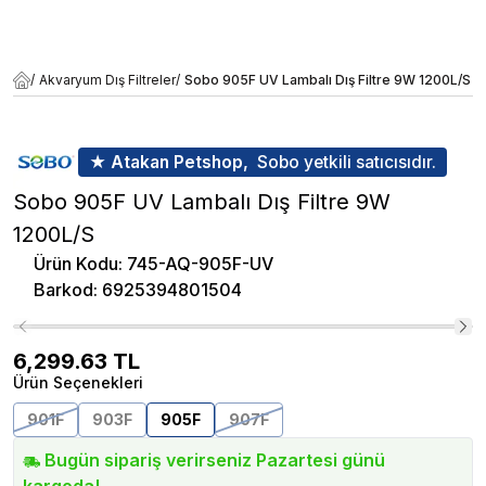
/
Akvaryum Dış Filtreler
/
Sobo 905F UV Lambalı Dış Filtre 9W 1200L/S
★ Atakan Petshop,
Sobo yetkili satıcısıdır.
Sobo 905F UV Lambalı Dış Filtre 9W
1200L/S
Ürün Kodu
:
745-AQ-905F-UV
Barkod
:
6925394801504
6,299.63
TL
Ürün Seçenekleri
901F
903F
905F
907F
Bugün sipariş verirseniz Pazartesi günü