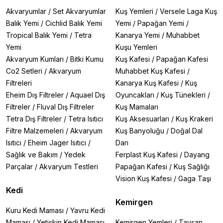
Akvaryumlar
/
Set Akvaryumlar
Kuş Yemleri
/
Versele Laga Kuş
Balık Yemi
/
Cichlid Balık Yemi
Yemi
/
Papağan Yemi
/
Tropical Balık Yemi
/
Tetra
Kanarya Yemi
/
Muhabbet
Yemi
Kuşu Yemleri
Akvaryum Kumları
/
Bitki Kumu
Kuş Kafesi
/
Papağan Kafesi
Co2 Setleri
/
Akvaryum
Muhabbet Kuş Kafesi
/
Filtreleri
Kanarya Kuş Kafesi
/
Kuş
Eheim Dış Filtreler
/
Aquael Dış
Oyuncakları
/
Kuş Tünekleri
/
Filtreler
/
Fluval Dış Filtreler
Kuş Mamaları
Tetra Dış Filtreler
/
Tetra Isıtıcı
Kuş Aksesuarları
/
Kuş Krakeri
Filtre Malzemeleri
/
Akvaryum
Kuş Banyoluğu
/
Doğal Dal
Isıtıcı
/
Eheim Jager Isıtıcı
/
Darı
Sağlık ve Bakım
/
Yedek
Ferplast Kuş Kafesi
/
Dayang
Parçalar
/
Akvaryum Testleri
Papağan Kafesi
/
Kuş Sağlığı
Vision Kuş Kafesi
/
Gaga Taşı
Kedi
Kemirgen
Kuru Kedi Maması
/
Yavru Kedi
Maması
/
Yetişkin Kedi Maması
Kemirgen Yemleri
/
Tavşan