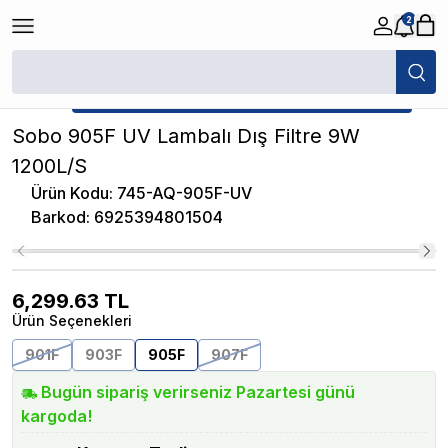
2
/
Akvaryum Dış Filtreler
/
Sobo 905F UV Lambalı Dış Filtre 9W 1200L/S
★ Atakan Petshop,
Sobo yetkili satıcısıdır.
Sobo 905F UV Lambalı Dış Filtre 9W
1200L/S
Ürün Kodu
:
745-AQ-905F-UV
Barkod
:
6925394801504
6,299.63
TL
Ürün Seçenekleri
901F
903F
905F
907F
Bugün sipariş verirseniz Pazartesi günü
kargoda!