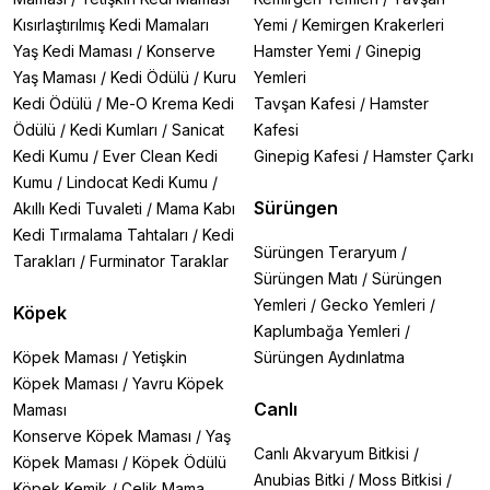
Kısırlaştırılmış Kedi Mamaları
Yemi
/
Kemirgen Krakerleri
Yaş Kedi Maması
/
Konserve
Hamster Yemi
/
Ginepig
Yaş Maması
/
Kedi Ödülü
/
Kuru
Yemleri
Kedi Ödülü
/
Me-O Krema Kedi
Tavşan Kafesi
/
Hamster
Ödülü
/
Kedi Kumları
/
Sanicat
Kafesi
Kedi Kumu
/
Ever Clean Kedi
Ginepig Kafesi
/
Hamster Çarkı
Kumu
/
Lindocat Kedi Kumu
/
Sürüngen
Akıllı Kedi Tuvaleti
/
Mama Kabı
Kedi Tırmalama Tahtaları
/
Kedi
Sürüngen Teraryum
/
Tarakları
/
Furminator Taraklar
Sürüngen Matı
/
Sürüngen
Yemleri
/
Gecko Yemleri
/
Köpek
Kaplumbağa Yemleri
/
Köpek Maması
/
Yetişkin
Sürüngen Aydınlatma
Köpek Maması
/
Yavru Köpek
Canlı
Maması
Konserve Köpek Maması
/
Yaş
Canlı Akvaryum Bitkisi
/
Köpek Maması
/
Köpek Ödülü
Anubias Bitki
/
Moss Bitkisi
/
Köpek Kemik
/
Çelik Mama