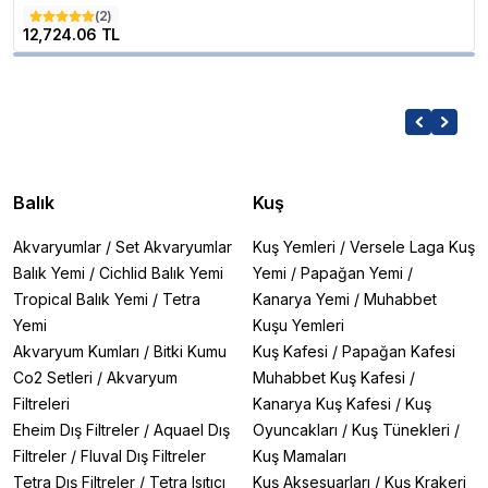
(
2
)
12,724.06 TL
Balık
Kuş
Akvaryumlar
/
Set Akvaryumlar
Kuş Yemleri
/
Versele Laga Kuş
Balık Yemi
/
Cichlid Balık Yemi
Yemi
/
Papağan Yemi
/
Tropical Balık Yemi
/
Tetra
Kanarya Yemi
/
Muhabbet
Yemi
Kuşu Yemleri
Akvaryum Kumları
/
Bitki Kumu
Kuş Kafesi
/
Papağan Kafesi
Co2 Setleri
/
Akvaryum
Muhabbet Kuş Kafesi
/
Filtreleri
Kanarya Kuş Kafesi
/
Kuş
Eheim Dış Filtreler
/
Aquael Dış
Oyuncakları
/
Kuş Tünekleri
/
Filtreler
/
Fluval Dış Filtreler
Kuş Mamaları
Tetra Dış Filtreler
/
Tetra Isıtıcı
Kuş Aksesuarları
/
Kuş Krakeri