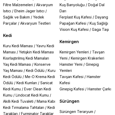
Filtre Malzemeleri
/
Akvaryum
Kuş Banyoluğu
/
Doğal Dal
Isıtıcı
/
Eheim Jager Isıtıcı
/
Darı
Sağlık ve Bakım
/
Yedek
Ferplast Kuş Kafesi
/
Dayang
Parçalar
/
Akvaryum Testleri
Papağan Kafesi
/
Kuş Sağlığı
Vision Kuş Kafesi
/
Gaga Taşı
Kedi
Kemirgen
Kuru Kedi Maması
/
Yavru Kedi
Maması
/
Yetişkin Kedi Maması
Kemirgen Yemleri
/
Tavşan
Kısırlaştırılmış Kedi Mamaları
Yemi
/
Kemirgen Krakerleri
Yaş Kedi Maması
/
Konserve
Hamster Yemi
/
Ginepig
Yaş Maması
/
Kedi Ödülü
/
Kuru
Yemleri
Kedi Ödülü
/
Me-O Krema Kedi
Tavşan Kafesi
/
Hamster
Ödülü
/
Kedi Kumları
/
Sanicat
Kafesi
Kedi Kumu
/
Ever Clean Kedi
Ginepig Kafesi
/
Hamster Çarkı
Kumu
/
Lindocat Kedi Kumu
/
Sürüngen
Akıllı Kedi Tuvaleti
/
Mama Kabı
Kedi Tırmalama Tahtaları
/
Kedi
Sürüngen Teraryum
/
Tarakları
/
Furminator Taraklar