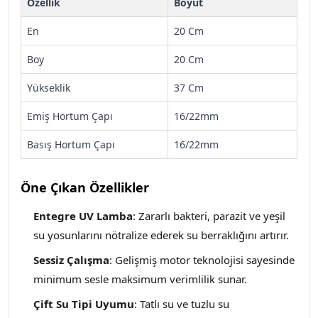
Özellik
Boyut
En
20 Cm
Boy
20 Cm
Yükseklik
37 Cm
Emiş Hortum Çapı
16/22mm
Basış Hortum Çapı
16/22mm
Öne Çıkan Özellikler
Entegre UV Lamba
: Zararlı bakteri, parazit ve yeşil
su yosunlarını nötralize ederek su berraklığını artırır.
Sessiz Çalışma
: Gelişmiş motor teknolojisi sayesinde
minimum sesle maksimum verimlilik sunar.
Çift Su Tipi Uyumu
: Tatlı su ve tuzlu su