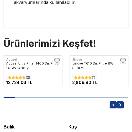
akvaryumlarında kullanılabilir
.
Ürünlerimizi Keşfet!
Aquael
Jingye
Aquael Ultra Filter 1400 Dış Filtre
Jingye T610 Dış Filtre 8W
14,8W 1400L/S
650L/S
(
2
)
(
1
)
12,724.06 TL
2,809.90 TL
Balık
Kuş