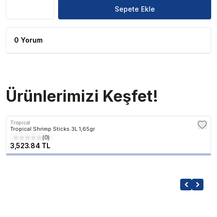
Sepete Ekle
0 Yorum
Ürünlerimizi Keşfet!
Tropical
Tropical Shrimp Sticks 3L 1,65gr
(
0
)
3,523.84 TL