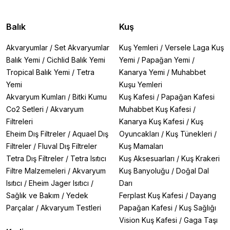
Balık
Kuş
Akvaryumlar
/
Set Akvaryumlar
Kuş Yemleri
/
Versele Laga Kuş
Balık Yemi
/
Cichlid Balık Yemi
Yemi
/
Papağan Yemi
/
Tropical Balık Yemi
/
Tetra
Kanarya Yemi
/
Muhabbet
Yemi
Kuşu Yemleri
Akvaryum Kumları
/
Bitki Kumu
Kuş Kafesi
/
Papağan Kafesi
Co2 Setleri
/
Akvaryum
Muhabbet Kuş Kafesi
/
Filtreleri
Kanarya Kuş Kafesi
/
Kuş
Eheim Dış Filtreler
/
Aquael Dış
Oyuncakları
/
Kuş Tünekleri
/
Filtreler
/
Fluval Dış Filtreler
Kuş Mamaları
Tetra Dış Filtreler
/
Tetra Isıtıcı
Kuş Aksesuarları
/
Kuş Krakeri
Filtre Malzemeleri
/
Akvaryum
Kuş Banyoluğu
/
Doğal Dal
Isıtıcı
/
Eheim Jager Isıtıcı
/
Darı
Sağlık ve Bakım
/
Yedek
Ferplast Kuş Kafesi
/
Dayang
Parçalar
/
Akvaryum Testleri
Papağan Kafesi
/
Kuş Sağlığı
Vision Kuş Kafesi
/
Gaga Taşı