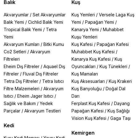
Balık
Kuş
Akvaryumlar
/
Set Akvaryumlar
Kuş Yemleri
/
Versele Laga Kuş
Balık Yemi
/
Cichlid Balık Yemi
Yemi
/
Papağan Yemi
/
Tropical Balık Yemi
/
Tetra
Kanarya Yemi
/
Muhabbet
Yemi
Kuşu Yemleri
Akvaryum Kumları
/
Bitki Kumu
Kuş Kafesi
/
Papağan Kafesi
Co2 Setleri
/
Akvaryum
Muhabbet Kuş Kafesi
/
Filtreleri
Kanarya Kuş Kafesi
/
Kuş
Eheim Dış Filtreler
/
Aquael Dış
Oyuncakları
/
Kuş Tünekleri
/
Filtreler
/
Fluval Dış Filtreler
Kuş Mamaları
Tetra Dış Filtreler
/
Tetra Isıtıcı
Kuş Aksesuarları
/
Kuş Krakeri
Filtre Malzemeleri
/
Akvaryum
Kuş Banyoluğu
/
Doğal Dal
Isıtıcı
/
Eheim Jager Isıtıcı
/
Darı
Sağlık ve Bakım
/
Yedek
Ferplast Kuş Kafesi
/
Dayang
Parçalar
/
Akvaryum Testleri
Papağan Kafesi
/
Kuş Sağlığı
Vision Kuş Kafesi
/
Gaga Taşı
Kedi
Kemirgen
Kuru Kedi Maması
/
Yavru Kedi