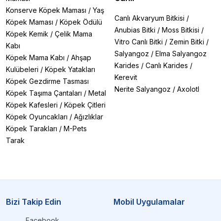
Konserve Köpek Maması
/
Yaş
Canlı Akvaryum Bitkisi
/
Köpek Maması
/
Köpek Ödülü
Anubias Bitki
/
Moss Bitkisi
/
Köpek Kemik
/
Çelik Mama
Vitro Canlı Bitki
/
Zemin Bitki
/
Kabı
Salyangoz
/
Elma Salyangoz
Köpek Mama Kabı
/
Ahşap
Karides
/
Canlı Karides
/
Kulübeleri
/
Köpek Yatakları
Kerevit
Köpek Gezdirme Tasması
Nerite Salyangoz
/
Axolotl
Köpek Taşıma Çantaları
/
Metal
Köpek Kafesleri
/
Köpek Çitleri
Köpek Oyuncakları
/
Ağızlıklar
Köpek Tarakları
/
M-Pets
Tarak
Bizi Takip Edin
Mobil Uygulamalar
Facebook