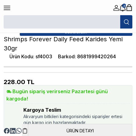
2
/
Karides Yemleri
/
Shrimps Forever Daily Feed Karides Yemi 30gr
★ Atakan Petshop,
Shrimps Forever yetkili
satıcısıdır.
Shrimps Forever Daily Feed Karides Yemi
30gr
Ürün Kodu
:
sf4003
Barkod
:
8681999420264
228.00
TL
Bugün sipariş verirseniz Pazartesi günü
kargoda!
Kargoya Teslim
Akvaryum bitkileri kategorisindeki siparişler ertesi
gün kargo için hazırlanmaktadır.
ÜRÜN DETAYI