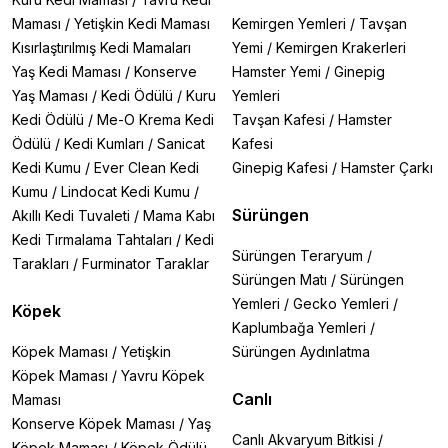
Maması
/
Yetişkin Kedi Maması
Kemirgen Yemleri
/
Tavşan
Kısırlaştırılmış Kedi Mamaları
Yemi
/
Kemirgen Krakerleri
Yaş Kedi Maması
/
Konserve
Hamster Yemi
/
Ginepig
Yaş Maması
/
Kedi Ödülü
/
Kuru
Yemleri
Kedi Ödülü
/
Me-O Krema Kedi
Tavşan Kafesi
/
Hamster
Ödülü
/
Kedi Kumları
/
Sanicat
Kafesi
Kedi Kumu
/
Ever Clean Kedi
Ginepig Kafesi
/
Hamster Çarkı
Kumu
/
Lindocat Kedi Kumu
/
Sürüngen
Akıllı Kedi Tuvaleti
/
Mama Kabı
Kedi Tırmalama Tahtaları
/
Kedi
Sürüngen Teraryum
/
Tarakları
/
Furminator Taraklar
Sürüngen Matı
/
Sürüngen
Yemleri
/
Gecko Yemleri
/
Köpek
Kaplumbağa Yemleri
/
Köpek Maması
/
Yetişkin
Sürüngen Aydınlatma
Köpek Maması
/
Yavru Köpek
Canlı
Maması
Konserve Köpek Maması
/
Yaş
Canlı Akvaryum Bitkisi
/
Köpek Maması
/
Köpek Ödülü