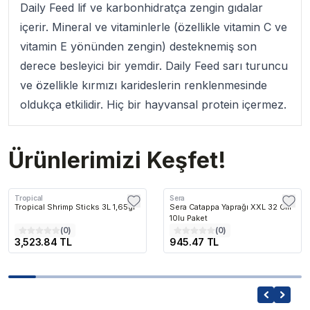
Daily Feed lif ve karbonhidratça zengin gıdalar
içerir. Mineral ve vitaminlerle (özellikle vitamin C ve
vitamin E yönünden zengin) desteknemiş son
derece besleyici bir yemdir. Daily Feed sarı turuncu
ve özellikle kırmızı karideslerin renklenmesinde
oldukça etkilidir. Hiç bir hayvansal protein içermez.
Ürünlerimizi Keşfet!
Tropical
Sera
Tropical Shrimp Sticks 3L 1,65gr
Sera Catappa Yaprağı XXL 32 Cm
10lu Paket
(
0
)
(
0
)
3,523.84 TL
945.47 TL