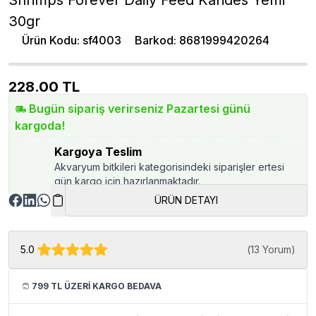
30gr
Ürün Kodu
:
sf4003
Barkod
:
8681999420264
228.00
TL
Bugün sipariş verirseniz Pazartesi günü
kargoda!
Kargoya Teslim
Akvaryum bitkileri kategorisindeki siparişler ertesi
gün kargo için hazırlanmaktadır.
ÜRÜN DETAYI
5.0
(
13 Yorum
)
799 TL ÜZERİ KARGO BEDAVA