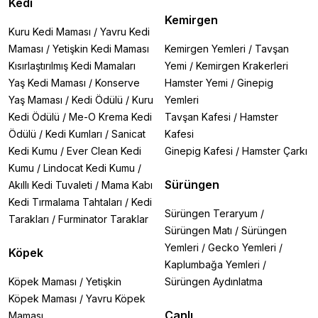
Kedi
Kemirgen
Kuru Kedi Maması
/
Yavru Kedi
Maması
/
Yetişkin Kedi Maması
Kemirgen Yemleri
/
Tavşan
Kısırlaştırılmış Kedi Mamaları
Yemi
/
Kemirgen Krakerleri
Yaş Kedi Maması
/
Konserve
Hamster Yemi
/
Ginepig
Yaş Maması
/
Kedi Ödülü
/
Kuru
Yemleri
Kedi Ödülü
/
Me-O Krema Kedi
Tavşan Kafesi
/
Hamster
Ödülü
/
Kedi Kumları
/
Sanicat
Kafesi
Kedi Kumu
/
Ever Clean Kedi
Ginepig Kafesi
/
Hamster Çarkı
Kumu
/
Lindocat Kedi Kumu
/
Sürüngen
Akıllı Kedi Tuvaleti
/
Mama Kabı
Kedi Tırmalama Tahtaları
/
Kedi
Sürüngen Teraryum
/
Tarakları
/
Furminator Taraklar
Sürüngen Matı
/
Sürüngen
Yemleri
/
Gecko Yemleri
/
Köpek
Kaplumbağa Yemleri
/
Köpek Maması
/
Yetişkin
Sürüngen Aydınlatma
Köpek Maması
/
Yavru Köpek
Canlı
Maması