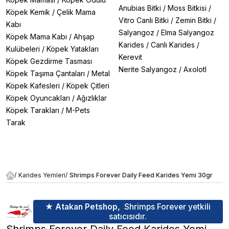
Anubias Bitki
/
Moss Bitkisi
/
Köpek Kemik
/
Çelik Mama
Vitro Canlı Bitki
/
Zemin Bitki
/
Kabı
Salyangoz
/
Elma Salyangoz
Köpek Mama Kabı
/
Ahşap
Karides
/
Canlı Karides
/
Kulübeleri
/
Köpek Yatakları
Kerevit
Köpek Gezdirme Tasması
Nerite Salyangoz
/
Axolotl
Köpek Taşıma Çantaları
/
Metal
Köpek Kafesleri
/
Köpek Çitleri
Köpek Oyuncakları
/
Ağızlıklar
Köpek Tarakları
/
M-Pets
Tarak
/
Karides Yemleri
/
Shrimps Forever Daily Feed Karides Yemi 30gr
★ Atakan Petshop,
Shrimps Forever yetkili
satıcısıdır.
Shrimps Forever Daily Feed Karides Yemi