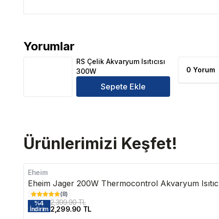
Yorumlar
RS Çelik Akvaryum Isıtıcısı 300W Ürün Yorumları
RS Çelik Akvaryum Isıtıcısı
0 Yorum
300W
Sepete Ekle
Ürünlerimizi Keşfet!
Eheim
Eheim Jager 200W Thermocontrol Akvaryum Isıtıc
(
8
)
2,399.90 TL
%
4
2,299.90 TL
İndirim