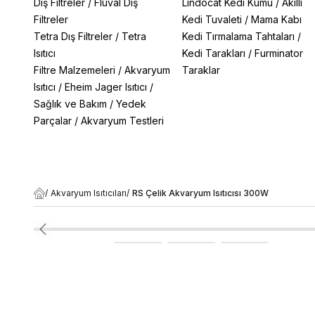
Dış Filtreler
/
Fluval Dış
Lindocat Kedi Kumu
/
Akıllı
Filtreler
Kedi Tuvaleti
/
Mama Kabı
Tetra Dış Filtreler
/
Tetra
Kedi Tırmalama Tahtaları
/
Isıtıcı
Kedi Tarakları
/
Furminator
Filtre Malzemeleri
/
Akvaryum
Taraklar
Isıtıcı
/
Eheim Jager Isıtıcı
/
Sağlık ve Bakım
/
Yedek
Parçalar
/
Akvaryum Testleri
/
Akvaryum Isıtıcıları
/
RS Çelik Akvaryum Isıtıcısı 300W