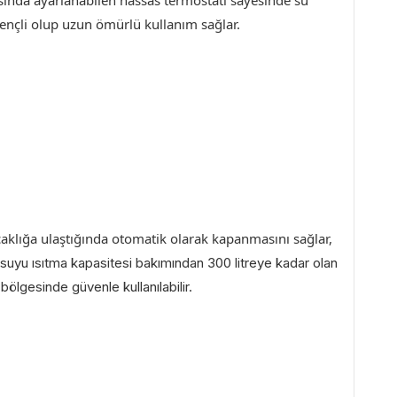
sında ayarlanabilen hassas termostatı sayesinde su
irençli olup uzun ömürlü kullanım sağlar.
ıcaklığa ulaştığında otomatik olarak kapanmasını sağlar,
suyu ısıtma kapasitesi bakımından 300 litreye kadar olan
bölgesinde güvenle kullanılabilir.