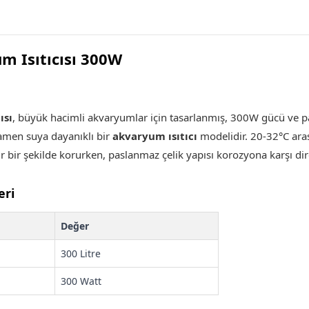
m Isıtıcısı 300W
ısı
, b
üyük hacimli akvaryumlar için tasarlanmış, 300W gücü ve pas
men suya dayanıklı bir
akvaryum ısıtıcı
modelidir. 20-32°C ara
lir bir şekilde korurken, paslanmaz çelik yapısı korozyona karşı d
eri
Değer
300 Litre
300 Watt