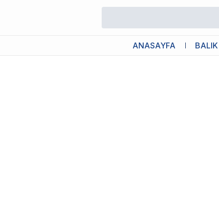
/
Akvaryum Isıtıcıları
/
RS Çelik Akvaryum Isıtıcısı 300W
ANASAYFA
BALIK