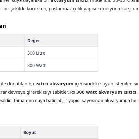
men suya dayanıklı bir
akvaryum ısıtıcı
modelidir. 20-32°C ara
lir bir şekilde korurken, paslanmaz çelik yapısı korozyona karşı d
eri
Değer
300 Litre
300 Watt
 ile donatılan bu
ısıtıcı akvaryum
içerisindeki suyun istenilen s
rar devreye girerek ısıyı sabitler. Rs
300 watt akvaryum
ısıtıcı
,
dealdir. Tamamen suya batırılabilir yapısı sayesinde akvaryumun her 
Boyut