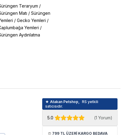
Sürüngen Teraryum
/
Sürüngen Matı
/
Sürüngen
Yemleri
/
Gecko Yemleri
/
Kaplumbağa Yemleri
/
Sürüngen Aydınlatma
★ Atakan Petshop,
RS yetkili
satıcısıdır.
5.0
(
1 Yorum
)
799 TL ÜZERİ KARGO BEDAVA