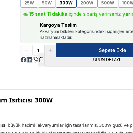
25W
50W
300W
200W
500W
100
15
saat
11
dakika
içinde sipariş verirseniz
yarı
Kargoya Teslim
Akvaryum bitkileri kategorisindeki siparişler ert
hazırlanmaktadır.
Sepete Ekle
ÜRÜN DETAYI
m Isıtıcısı 300W
ısı
, b
üyük hacimli akvaryumlar için tasarlanmış, 300W gücü ve pas