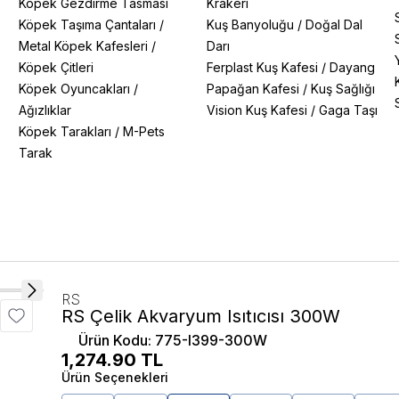
Köpek Gezdirme Tasması
Krakeri
Köpek Taşıma Çantaları
/
Kuş Banyoluğu
/
Doğal Dal
Metal Köpek Kafesleri
/
Darı
Köpek Çitleri
Ferplast Kuş Kafesi
/
Dayang
Köpek Oyuncakları
/
Papağan Kafesi
/
Kuş Sağlığı
Ağızlıklar
Vision Kuş Kafesi
/
Gaga Taşı
Köpek Tarakları
/
M-Pets
Tarak
RS
RS Çelik Akvaryum Isıtıcısı 300W
Ürün Kodu
:
775-I399-300W
1,274.90
TL
Ürün Seçenekleri