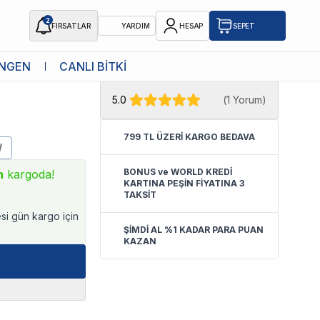
2
FIRSATLAR
YARDIM
HESAP
SEPET
★ Atakan Petshop,
RS yetkili
NGEN
CANLI BİTKİ
satıcısıdır.
5.0
(
1 Yorum
)
799 TL ÜZERİ KARGO BEDAVA
W
BONUS ve WORLD KREDİ
n
kargoda!
KARTINA PEŞİN FİYATINA 3
TAKSİT
esi gün kargo için
ŞİMDİ AL %1 KADAR PARA PUAN
KAZAN