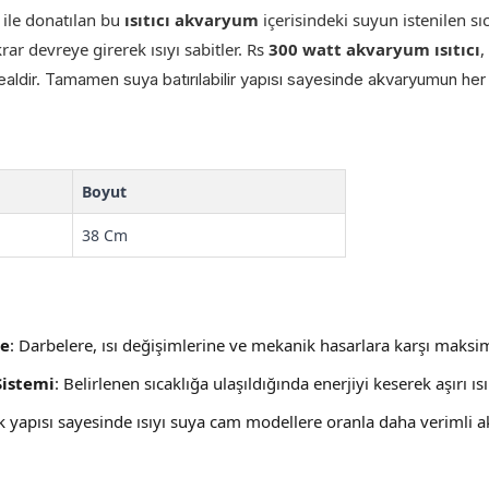
 ile donatılan bu
ısıtıcı akvaryum
içerisindeki suyun istenilen s
rar devreye girerek ısıyı sabitler. Rs
300 watt akvaryum
ısıtıcı
,
dealdir. Tamamen suya batırılabilir yapısı sayesinde akvaryumun her 
Boyut
38 Cm
de
: Darbelere, ısı değişimlerine ve mekanik hasarlara karşı maksi
Sistemi
: Belirlenen sıcaklığa ulaşıldığında enerjiyi keserek aşırı ı
ik yapısı sayesinde ısıyı suya cam modellere oranla daha verimli a