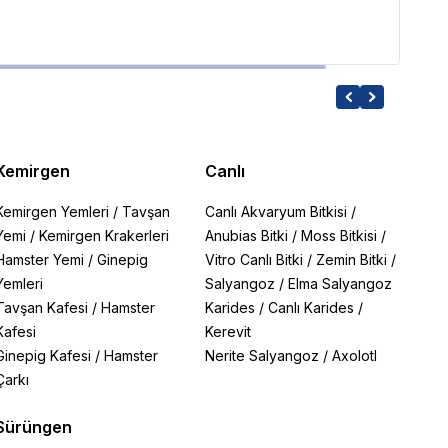
Kemirgen
Canlı
Kemirgen Yemleri
/
Tavşan
Canlı Akvaryum Bitkisi
/
Yemi
/
Kemirgen Krakerleri
Anubias Bitki
/
Moss Bitkisi
/
Hamster Yemi
/
Ginepig
Vitro Canlı Bitki
/
Zemin Bitki
/
Yemleri
Salyangoz
/
Elma Salyangoz
Tavşan Kafesi
/
Hamster
Karides
/
Canlı Karides
/
Kafesi
Kerevit
Ginepig Kafesi
/
Hamster
Nerite Salyangoz
/
Axolotl
Çarkı
Sürüngen