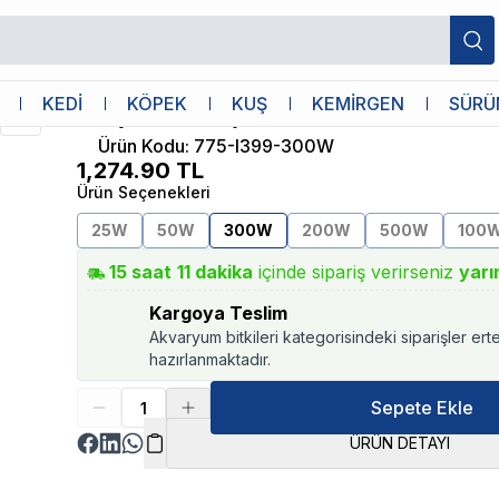
RS
KEDİ
KÖPEK
KUŞ
KEMİRGEN
SÜRÜ
RS Çelik Akvaryum Isıtıcısı 300W
Ürün Kodu
:
775-I399-300W
1,274.90
TL
Ürün Seçenekleri
25W
50W
300W
200W
500W
100
15
saat
11
dakika
içinde sipariş verirseniz
yarı
Kargoya Teslim
Akvaryum bitkileri kategorisindeki siparişler ert
hazırlanmaktadır.
Sepete Ekle
ÜRÜN DETAYI