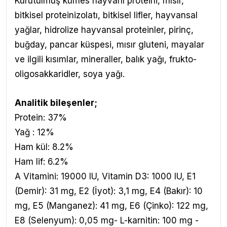
Kurutulmuş kümes hayvanı proteini, mısır,
bitkisel proteinizolatı, bitkisel lifler, hayvansal
yağlar, hidrolize hayvansal proteinler, pirinç,
buğday, pancar küspesi, mısır gluteni, mayalar
ve ilgili kısımlar, mineraller, balık yağı, frukto-
oligosakkaridler, soya yağı.
Analitik bileşenler;
Protein: 37%
Yağ : 12%
Ham kül: 8.2%
Ham lif: 6.2%
A Vitamini: 19000 IU, Vitamin D3: 1000 IU, E1
(Demir): 31 mg, E2 (İyot): 3,1 mg, E4 (Bakır): 10
mg, E5 (Manganez): 41 mg, E6 (Çinko): 122 mg,
E8 (Selenyum): 0,05 mg- L-karnitin: 100 mg -