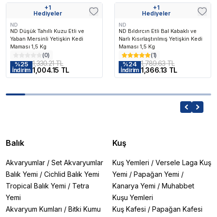
+
1
+
1
Hediyeler
Hediyeler
ND
ND
ND Düşük Tahıllı Kuzu Etli ve
ND Bıldırcın Etli Bal Kabaklı ve
Yaban Mersinli Yetişkin Kedi
Narlı Kısırlaştırılmış Yetişkin Kedi
Maması 1,5 Kg
Maması 1,5 Kg
(
0
)
(
1
)
1,330.21 TL
1,789.63 TL
%
25
%
24
1,004.15 TL
1,366.13 TL
İndirim
İndirim
Balık
Kuş
Akvaryumlar
/
Set Akvaryumlar
Kuş Yemleri
/
Versele Laga Kuş
Balık Yemi
/
Cichlid Balık Yemi
Yemi
/
Papağan Yemi
/
Tropical Balık Yemi
/
Tetra
Kanarya Yemi
/
Muhabbet
Yemi
Kuşu Yemleri
Akvaryum Kumları
/
Bitki Kumu
Kuş Kafesi
/
Papağan Kafesi