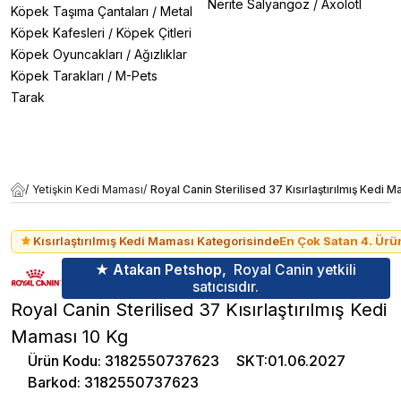
Nerite Salyangoz
/
Axolotl
Köpek Taşıma Çantaları
/
Metal
Köpek Kafesleri
/
Köpek Çitleri
Köpek Oyuncakları
/
Ağızlıklar
Köpek Tarakları
/
M-Pets
Tarak
/
Yetişkin Kedi Maması
/
Royal Canin Sterilised 37 Kısırlaştırılmış Kedi 
Kısırlaştırılmış Kedi Maması Kategorisinde
En Çok Satan 4. Ürü
★ Atakan Petshop,
Royal Canin yetkili
satıcısıdır.
Royal Canin Sterilised 37 Kısırlaştırılmış Kedi
Maması 10 Kg
Ürün Kodu
:
3182550737623
SKT
:
01.06.2027
Barkod
:
3182550737623