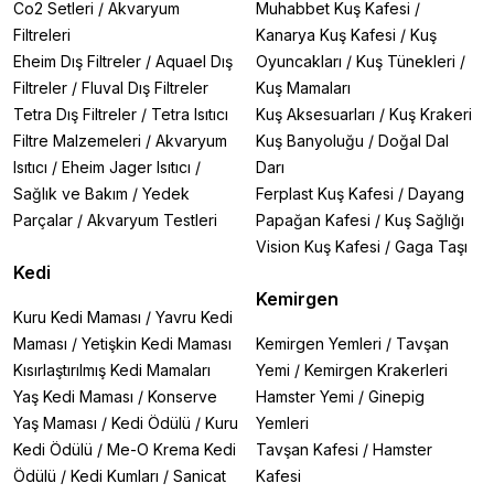
Co2 Setleri
/
Akvaryum
Muhabbet Kuş Kafesi
/
Filtreleri
Kanarya Kuş Kafesi
/
Kuş
Eheim Dış Filtreler
/
Aquael Dış
Oyuncakları
/
Kuş Tünekleri
/
Filtreler
/
Fluval Dış Filtreler
Kuş Mamaları
Tetra Dış Filtreler
/
Tetra Isıtıcı
Kuş Aksesuarları
/
Kuş Krakeri
Filtre Malzemeleri
/
Akvaryum
Kuş Banyoluğu
/
Doğal Dal
Isıtıcı
/
Eheim Jager Isıtıcı
/
Darı
Sağlık ve Bakım
/
Yedek
Ferplast Kuş Kafesi
/
Dayang
Parçalar
/
Akvaryum Testleri
Papağan Kafesi
/
Kuş Sağlığı
Vision Kuş Kafesi
/
Gaga Taşı
Kedi
Kemirgen
Kuru Kedi Maması
/
Yavru Kedi
Maması
/
Yetişkin Kedi Maması
Kemirgen Yemleri
/
Tavşan
Kısırlaştırılmış Kedi Mamaları
Yemi
/
Kemirgen Krakerleri
Yaş Kedi Maması
/
Konserve
Hamster Yemi
/
Ginepig
Yaş Maması
/
Kedi Ödülü
/
Kuru
Yemleri
Kedi Ödülü
/
Me-O Krema Kedi
Tavşan Kafesi
/
Hamster
Ödülü
/
Kedi Kumları
/
Sanicat
Kafesi