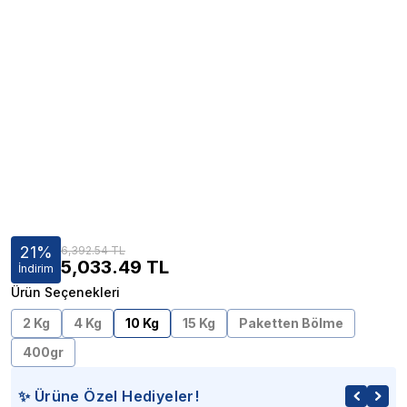
21
%
6,392.54 TL
5,033.49
TL
İndirim
Ürün Seçenekleri
2 Kg
4 Kg
10 Kg
15 Kg
Paketten Bölme
400gr
✨ Ürüne Özel Hediyeler!