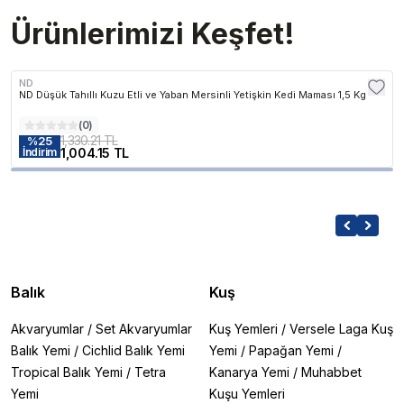
Ürünlerimizi Keşfet!
ND
ND Düşük Tahıllı Kuzu Etli ve Yaban Mersinli Yetişkin Kedi Maması 1,5 Kg
(
0
)
1,330.21 TL
%
25
1,004.15 TL
İndirim
Balık
Kuş
Akvaryumlar
/
Set Akvaryumlar
Kuş Yemleri
/
Versele Laga Kuş
Balık Yemi
/
Cichlid Balık Yemi
Yemi
/
Papağan Yemi
/
Tropical Balık Yemi
/
Tetra
Kanarya Yemi
/
Muhabbet
Yemi
Kuşu Yemleri