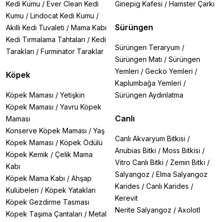
Kedi Kumu
/
Ever Clean Kedi
Ginepig Kafesi
/
Hamster Çarkı
Kumu
/
Lindocat Kedi Kumu
/
Sürüngen
Akıllı Kedi Tuvaleti
/
Mama Kabı
Kedi Tırmalama Tahtaları
/
Kedi
Sürüngen Teraryum
/
Tarakları
/
Furminator Taraklar
Sürüngen Matı
/
Sürüngen
Yemleri
/
Gecko Yemleri
/
Köpek
Kaplumbağa Yemleri
/
Köpek Maması
/
Yetişkin
Sürüngen Aydınlatma
Köpek Maması
/
Yavru Köpek
Canlı
Maması
Konserve Köpek Maması
/
Yaş
Canlı Akvaryum Bitkisi
/
Köpek Maması
/
Köpek Ödülü
Anubias Bitki
/
Moss Bitkisi
/
Köpek Kemik
/
Çelik Mama
Vitro Canlı Bitki
/
Zemin Bitki
/
Kabı
Salyangoz
/
Elma Salyangoz
Köpek Mama Kabı
/
Ahşap
Karides
/
Canlı Karides
/
Kulübeleri
/
Köpek Yatakları
Kerevit
Köpek Gezdirme Tasması
Nerite Salyangoz
/
Axolotl
Köpek Taşıma Çantaları
/
Metal