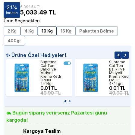
21
%
6,392.54 TL
5,033.49
TL
İndirim
Ürün Seçenekleri
2 Kg
4 Kg
10 Kg
15 Kg
Paketten Bölme
400gr
✨ Ürüne Özel Hediyeler!
Supreme
Supreme
Cat Ton
Cat Ton
Balıklı ve
Balıklı ve
Midyeli
Midyeli
Krema Kedi
Krema Kedi
Ödülü
Ödülü
4x14gr
4x14gr
0.01 TL
0.01 TL
49.90 TL
49.90 TL
Bugün sipariş verirseniz Pazartesi günü
kargoda!
Kargoya Teslim