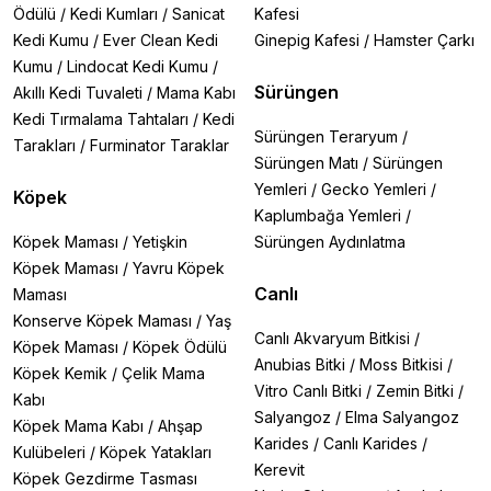
Ödülü
/
Kedi Kumları
/
Sanicat
Kafesi
Kedi Kumu
/
Ever Clean Kedi
Ginepig Kafesi
/
Hamster Çarkı
Kumu
/
Lindocat Kedi Kumu
/
Sürüngen
Akıllı Kedi Tuvaleti
/
Mama Kabı
Kedi Tırmalama Tahtaları
/
Kedi
Sürüngen Teraryum
/
Tarakları
/
Furminator Taraklar
Sürüngen Matı
/
Sürüngen
Yemleri
/
Gecko Yemleri
/
Köpek
Kaplumbağa Yemleri
/
Köpek Maması
/
Yetişkin
Sürüngen Aydınlatma
Köpek Maması
/
Yavru Köpek
Canlı
Maması
Konserve Köpek Maması
/
Yaş
Canlı Akvaryum Bitkisi
/
Köpek Maması
/
Köpek Ödülü
Anubias Bitki
/
Moss Bitkisi
/
Köpek Kemik
/
Çelik Mama
Vitro Canlı Bitki
/
Zemin Bitki
/
Kabı
Salyangoz
/
Elma Salyangoz
Köpek Mama Kabı
/
Ahşap
Karides
/
Canlı Karides
/
Kulübeleri
/
Köpek Yatakları
Kerevit
Köpek Gezdirme Tasması