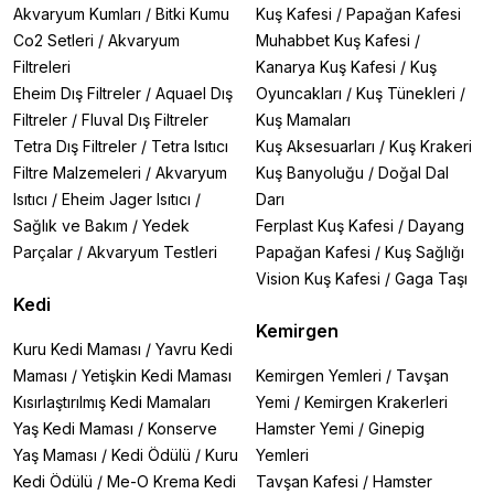
Akvaryum Kumları
/
Bitki Kumu
Kuş Kafesi
/
Papağan Kafesi
Co2 Setleri
/
Akvaryum
Muhabbet Kuş Kafesi
/
Filtreleri
Kanarya Kuş Kafesi
/
Kuş
Eheim Dış Filtreler
/
Aquael Dış
Oyuncakları
/
Kuş Tünekleri
/
Filtreler
/
Fluval Dış Filtreler
Kuş Mamaları
Tetra Dış Filtreler
/
Tetra Isıtıcı
Kuş Aksesuarları
/
Kuş Krakeri
Filtre Malzemeleri
/
Akvaryum
Kuş Banyoluğu
/
Doğal Dal
Isıtıcı
/
Eheim Jager Isıtıcı
/
Darı
Sağlık ve Bakım
/
Yedek
Ferplast Kuş Kafesi
/
Dayang
Parçalar
/
Akvaryum Testleri
Papağan Kafesi
/
Kuş Sağlığı
Vision Kuş Kafesi
/
Gaga Taşı
Kedi
Kemirgen
Kuru Kedi Maması
/
Yavru Kedi
Maması
/
Yetişkin Kedi Maması
Kemirgen Yemleri
/
Tavşan
Kısırlaştırılmış Kedi Mamaları
Yemi
/
Kemirgen Krakerleri
Yaş Kedi Maması
/
Konserve
Hamster Yemi
/
Ginepig
Yaş Maması
/
Kedi Ödülü
/
Kuru
Yemleri
Kedi Ödülü
/
Me-O Krema Kedi
Tavşan Kafesi
/
Hamster