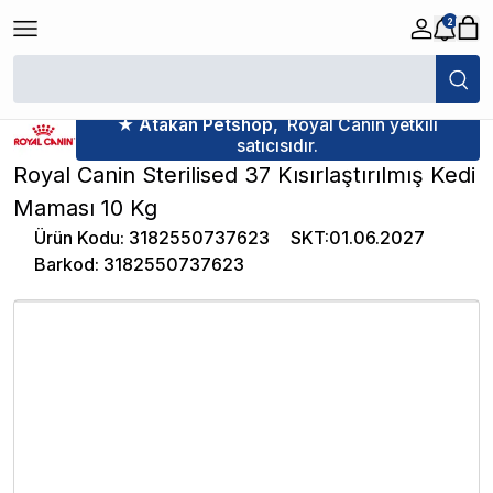
2
/
Yetişkin Kedi Maması
/
Royal Canin Sterilised 37 Kısırlaştırılmış Kedi 
Kısırlaştırılmış Kedi Maması Kategorisinde
En Çok Satan 4. Ürü
★ Atakan Petshop,
Royal Canin yetkili
satıcısıdır.
Royal Canin Sterilised 37 Kısırlaştırılmış Kedi
Maması 10 Kg
Ürün Kodu
:
3182550737623
SKT
:
01.06.2027
Barkod
:
3182550737623