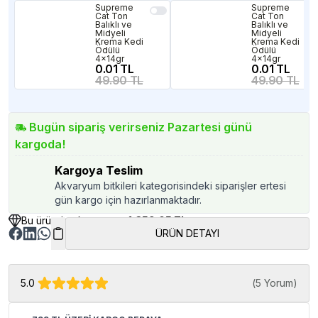
Supreme
Supreme
Cat Ton
Cat Ton
Balıklı ve
Balıklı ve
Midyeli
Midyeli
Krema Kedi
Krema Kedi
Ödülü
Ödülü
4x14gr
4x14gr
0.01 TL
0.01 TL
49.90 TL
49.90 TL
Bugün sipariş verirseniz Pazartesi günü
kargoda!
Kargoya Teslim
Akvaryum bitkileri kategorisindeki siparişler ertesi
gün kargo için hazırlanmaktadır.
Bu üründen kazancınız
1,359.05 TL
ÜRÜN DETAYI
5.0
(
5 Yorum
)