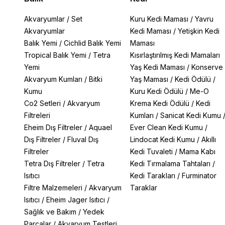
Akvaryumlar
/
Set
Kuru Kedi Maması
/
Yavru
Akvaryumlar
Kedi Maması
/
Yetişkin Kedi
Balık Yemi
/
Cichlid Balık Yemi
Maması
Tropical Balık Yemi
/
Tetra
Kısırlaştırılmış Kedi Mamaları
Yemi
Yaş Kedi Maması
/
Konserve
Akvaryum Kumları
/
Bitki
Yaş Maması
/
Kedi Ödülü
/
Kumu
Kuru Kedi Ödülü
/
Me-O
Co2 Setleri
/
Akvaryum
Krema Kedi Ödülü
/
Kedi
Filtreleri
Kumları
/
Sanicat Kedi Kumu
Eheim Dış Filtreler
/
Aquael
Ever Clean Kedi Kumu
/
Dış Filtreler
/
Fluval Dış
Lindocat Kedi Kumu
/
Akıllı
Filtreler
Kedi Tuvaleti
/
Mama Kabı
Tetra Dış Filtreler
/
Tetra
Kedi Tırmalama Tahtaları
/
Isıtıcı
Kedi Tarakları
/
Furminator
Filtre Malzemeleri
/
Akvaryum
Taraklar
Isıtıcı
/
Eheim Jager Isıtıcı
/
Sağlık ve Bakım
/
Yedek
Parçalar
/
Akvaryum Testleri