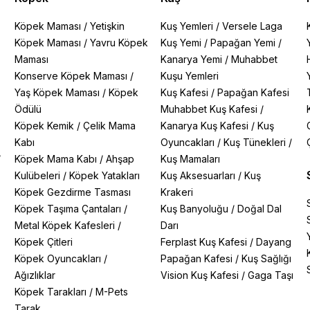
Köpek Maması
/
Yetişkin
Kuş Yemleri
/
Versele Laga
Köpek Maması
/
Yavru Köpek
Kuş Yemi
/
Papağan Yemi
/
Maması
Kanarya Yemi
/
Muhabbet
Konserve Köpek Maması
/
Kuşu Yemleri
Yaş Köpek Maması
/
Köpek
Kuş Kafesi
/
Papağan Kafesi
Ödülü
Muhabbet Kuş Kafesi
/
Köpek Kemik
/
Çelik Mama
Kanarya Kuş Kafesi
/
Kuş
Kabı
Oyuncakları
/
Kuş Tünekleri
/
/
Köpek Mama Kabı
/
Ahşap
Kuş Mamaları
Kulübeleri
/
Köpek Yatakları
Kuş Aksesuarları
/
Kuş
Köpek Gezdirme Tasması
Krakeri
Köpek Taşıma Çantaları
/
Kuş Banyoluğu
/
Doğal Dal
Metal Köpek Kafesleri
/
Darı
Köpek Çitleri
Ferplast Kuş Kafesi
/
Dayang
Köpek Oyuncakları
/
Papağan Kafesi
/
Kuş Sağlığı
Ağızlıklar
Vision Kuş Kafesi
/
Gaga Taşı
Köpek Tarakları
/
M-Pets
Tarak