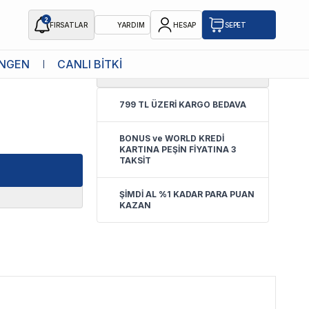
2
FIRSATLAR
YARDIM
HESAP
SEPET
NGEN
CANLI BİTKİ
4.6
(
19 Yorum
)
799 TL ÜZERİ KARGO BEDAVA
BONUS ve WORLD KREDİ
KARTINA PEŞİN FİYATINA 3
TAKSİT
ŞİMDİ AL %1 KADAR PARA PUAN
KAZAN