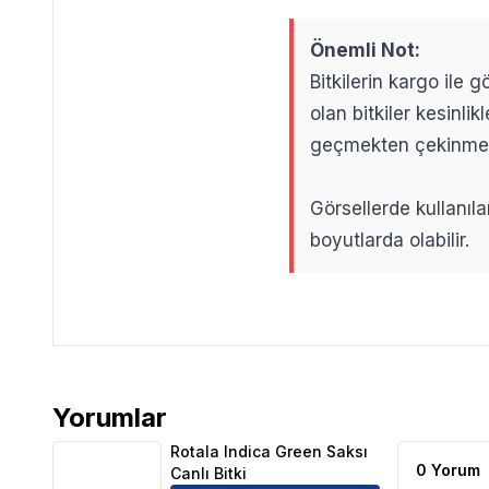
Önemli Not:
Bitkilerin kargo ile
olan bitkiler kesinl
geçmekten çekinme
Görsellerde kullanıla
boyutlarda olabilir.
.
.
Yorumlar
Rotala Indica Green Saksı Canlı Bitki Ürün Yorumları
Rotala Indica Green Saksı
0 Yorum
Canlı Bitki