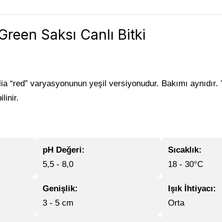
Green Saksı Canlı Bitki
ia “red” varyasyonunun yeşil versiyonudur. Bakımı aynıdır. Y
linir.
pH Değeri:
Sıcaklık:
5,5 - 8,0
18 - 30°C
Genişlik:
Işık İhtiyacı:
3 - 5 cm
Orta