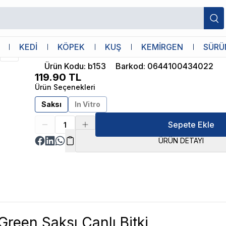
İthâl Bitki
KEDİ
KÖPEK
KUŞ
KEMİRGEN
SÜRÜ
Rotala Indica Green Saksı Canlı Bitki
Ürün Kodu
:
b153
Barkod
:
0644100434022
119.90
TL
Ürün Seçenekleri
Saksı
In Vitro
Sepete Ekle
ÜRÜN DETAYI
Green Saksı Canlı Bitki