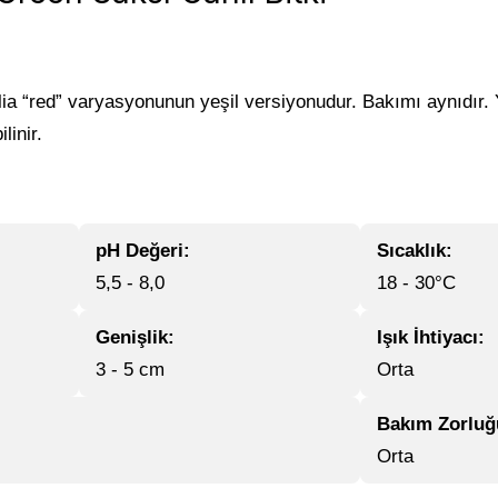
ia “red” varyasyonunun yeşil versiyonudur. Bakımı aynıdır. Y
linir.
pH Değeri:
Sıcaklık:
5,5 - 8,0
18 - 30°C
Genişlik:
Işık İhtiyacı:
3 - 5 cm
Orta
Bakım Zorluğ
Orta