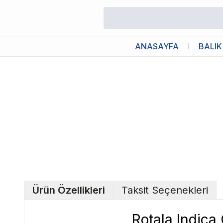
/
Canlı Bitkiler
/
Rotala Indica Green Saksı Canlı Bitki
ANASAYFA
BALIK
Ürün Özellikleri
Taksit Seçenekleri
Rotala Indica 