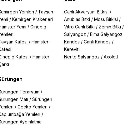
Kemirgen Yemleri
/
Tavşan
Canlı Akvaryum Bitkisi
/
Yemi
/
Kemirgen Krakerleri
Anubias Bitki
/
Moss Bitkisi
/
Hamster Yemi
/
Ginepig
Vitro Canlı Bitki
/
Zemin Bitki
/
Yemleri
Salyangoz
/
Elma Salyangoz
Tavşan Kafesi
/
Hamster
Karides
/
Canlı Karides
/
Kafesi
Kerevit
Ginepig Kafesi
/
Hamster
Nerite Salyangoz
/
Axolotl
Çarkı
Sürüngen
Sürüngen Teraryum
/
Sürüngen Matı
/
Sürüngen
Yemleri
/
Gecko Yemleri
/
Kaplumbağa Yemleri
/
Sürüngen Aydınlatma