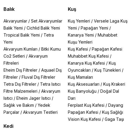
Balık
Kuş
Akvaryumlar
/
Set Akvaryumlar
Kuş Yemleri
/
Versele Laga Kuş
Balık Yemi
/
Cichlid Balık Yemi
Yemi
/
Papağan Yemi
/
Tropical Balık Yemi
/
Tetra
Kanarya Yemi
/
Muhabbet
Yemi
Kuşu Yemleri
Akvaryum Kumları
/
Bitki Kumu
Kuş Kafesi
/
Papağan Kafesi
Co2 Setleri
/
Akvaryum
Muhabbet Kuş Kafesi
/
Filtreleri
Kanarya Kuş Kafesi
/
Kuş
Eheim Dış Filtreler
/
Aquael Dış
Oyuncakları
/
Kuş Tünekleri
/
Filtreler
/
Fluval Dış Filtreler
Kuş Mamaları
Tetra Dış Filtreler
/
Tetra Isıtıcı
Kuş Aksesuarları
/
Kuş Krakeri
Filtre Malzemeleri
/
Akvaryum
Kuş Banyoluğu
/
Doğal Dal
Isıtıcı
/
Eheim Jager Isıtıcı
/
Darı
Sağlık ve Bakım
/
Yedek
Ferplast Kuş Kafesi
/
Dayang
Parçalar
/
Akvaryum Testleri
Papağan Kafesi
/
Kuş Sağlığı
Vision Kuş Kafesi
/
Gaga Taşı
Kedi