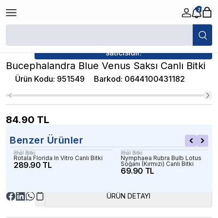
2
/
Canlı Bitkiler
/
Bucephalandra Blue Venus Saksı Canlı Bitki
★ Atakan Petshop,
İthâl Bitki yetkili
satıcısıdır.
Bucephalandra Blue Venus Saksı Canlı Bitki
Ürün Kodu
:
951549
Barkod
:
0644100431182
84.90
TL
Benzer Ürünler
İthâl Bitki
İthâl Bitki
Rotala Florida In Vitro Canlı Bitki
Nymphaea Rubra Bulb Lotus
289.90 TL
Soğanı (Kırmızı) Canlı Bitki
69.90 TL
ÜRÜN DETAYI