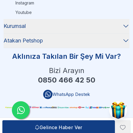
Instagram
Youtube
Kurumsal
Atakan Petshop
Aklınıza Takılan Bir Şey Mi Var?
Bizi Arayın
0850 466 42 50
WhatsApp Destek
Gelince Haber Ver
Gelince Haber Ver
Atakan Petshop - 2025 Tüm Hakları Saklıdır
| Reliefers Digital