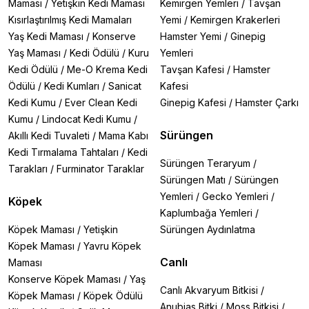
Maması
/
Yetişkin Kedi Maması
Kemirgen Yemleri
/
Tavşan
Kısırlaştırılmış Kedi Mamaları
Yemi
/
Kemirgen Krakerleri
Yaş Kedi Maması
/
Konserve
Hamster Yemi
/
Ginepig
Yaş Maması
/
Kedi Ödülü
/
Kuru
Yemleri
Kedi Ödülü
/
Me-O Krema Kedi
Tavşan Kafesi
/
Hamster
Ödülü
/
Kedi Kumları
/
Sanicat
Kafesi
Kedi Kumu
/
Ever Clean Kedi
Ginepig Kafesi
/
Hamster Çarkı
Kumu
/
Lindocat Kedi Kumu
/
Sürüngen
Akıllı Kedi Tuvaleti
/
Mama Kabı
Kedi Tırmalama Tahtaları
/
Kedi
Sürüngen Teraryum
/
Tarakları
/
Furminator Taraklar
Sürüngen Matı
/
Sürüngen
Yemleri
/
Gecko Yemleri
/
Köpek
Kaplumbağa Yemleri
/
Köpek Maması
/
Yetişkin
Sürüngen Aydınlatma
Köpek Maması
/
Yavru Köpek
Canlı
Maması
Konserve Köpek Maması
/
Yaş
Canlı Akvaryum Bitkisi
/
Köpek Maması
/
Köpek Ödülü
Anubias Bitki
/
Moss Bitkisi
/