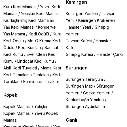
Kemirgen
Kuru Kedi Maması
/
Yavru Kedi
Maması
/
Yetişkin Kedi Maması
Kemirgen Yemleri
/
Tavşan
Kısırlaştırılmış Kedi Mamaları
Yemi
/
Kemirgen Krakerleri
Yaş Kedi Maması
/
Konserve
Hamster Yemi
/
Ginepig
Yaş Maması
/
Kedi Ödülü
/
Kuru
Yemleri
Kedi Ödülü
/
Me-O Krema Kedi
Tavşan Kafesi
/
Hamster
Ödülü
/
Kedi Kumları
/
Sanicat
Kafesi
Kedi Kumu
/
Ever Clean Kedi
Ginepig Kafesi
/
Hamster Çarkı
Kumu
/
Lindocat Kedi Kumu
/
Sürüngen
Akıllı Kedi Tuvaleti
/
Mama Kabı
Kedi Tırmalama Tahtaları
/
Kedi
Sürüngen Teraryum
/
Tarakları
/
Furminator Taraklar
Sürüngen Matı
/
Sürüngen
Yemleri
/
Gecko Yemleri
/
Köpek
Kaplumbağa Yemleri
/
Köpek Maması
/
Yetişkin
Sürüngen Aydınlatma
Köpek Maması
/
Yavru Köpek
Canlı
Maması
Konserve Köpek Maması
/
Yaş