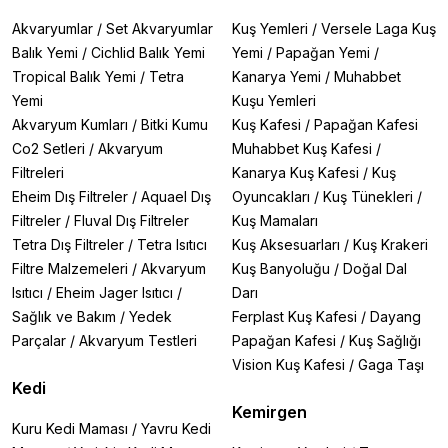
Akvaryumlar
/
Set Akvaryumlar
Kuş Yemleri
/
Versele Laga Kuş
Balık Yemi
/
Cichlid Balık Yemi
Yemi
/
Papağan Yemi
/
Tropical Balık Yemi
/
Tetra
Kanarya Yemi
/
Muhabbet
Yemi
Kuşu Yemleri
Akvaryum Kumları
/
Bitki Kumu
Kuş Kafesi
/
Papağan Kafesi
Co2 Setleri
/
Akvaryum
Muhabbet Kuş Kafesi
/
Filtreleri
Kanarya Kuş Kafesi
/
Kuş
Eheim Dış Filtreler
/
Aquael Dış
Oyuncakları
/
Kuş Tünekleri
/
Filtreler
/
Fluval Dış Filtreler
Kuş Mamaları
Tetra Dış Filtreler
/
Tetra Isıtıcı
Kuş Aksesuarları
/
Kuş Krakeri
Filtre Malzemeleri
/
Akvaryum
Kuş Banyoluğu
/
Doğal Dal
Isıtıcı
/
Eheim Jager Isıtıcı
/
Darı
Sağlık ve Bakım
/
Yedek
Ferplast Kuş Kafesi
/
Dayang
Parçalar
/
Akvaryum Testleri
Papağan Kafesi
/
Kuş Sağlığı
Vision Kuş Kafesi
/
Gaga Taşı
Kedi
Kemirgen
Kuru Kedi Maması
/
Yavru Kedi