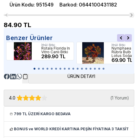
Ürün Kodu
:
951549
Barkod
:
0644100431182
84.90
TL
Benzer Ürünler
İthâl Bitki
İthâl Bitki
Rotala Florida In
Nymphaea
Vitro Canlı Bitki
Rubra Bulb
289.90 TL
Lotus Soğanı
(Kırmızı) Canlı
69.90 TL
Bitki
ÜRÜN DETAYI
4.0
(
1 Yorum
)
799 TL ÜZERİ KARGO BEDAVA
BONUS ve WORLD KREDİ KARTINA PEŞİN FİYATINA 3 TAKSİT