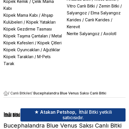
Köpek Kemik
/
Çelik Mama
Vitro Canlı Bitki
/
Zemin Bitki
/
Kabı
Salyangoz
/
Elma Salyangoz
Köpek Mama Kabı
/
Ahşap
Karides
/
Canlı Karides
/
Kulübeleri
/
Köpek Yatakları
Kerevit
Köpek Gezdirme Tasması
Nerite Salyangoz
/
Axolotl
Köpek Taşıma Çantaları
/
Metal
Köpek Kafesleri
/
Köpek Çitleri
Köpek Oyuncakları
/
Ağızlıklar
Köpek Tarakları
/
M-Pets
Tarak
/
Canlı Bitkiler
/
Bucephalandra Blue Venus Saksı Canlı Bitki
★ Atakan Petshop,
İthâl Bitki yetkili
satıcısıdır.
Bucephalandra Blue Venus Saksı Canlı Bitki