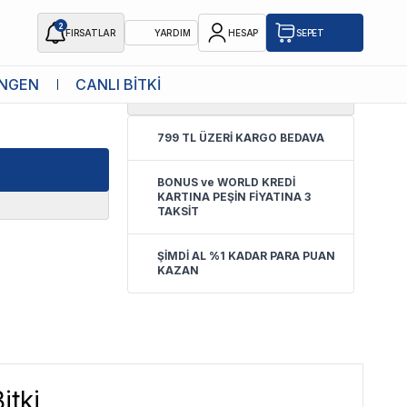
2
FIRSATLAR
YARDIM
HESAP
SEPET
NGEN
CANLI BİTKİ
0.0
(
Yorum Yok
)
ı Bitki
799 TL ÜZERİ KARGO BEDAVA
BONUS ve WORLD KREDİ
KARTINA PEŞİN FİYATINA 3
TAKSİT
ŞİMDİ AL %1 KADAR PARA PUAN
KAZAN
itki