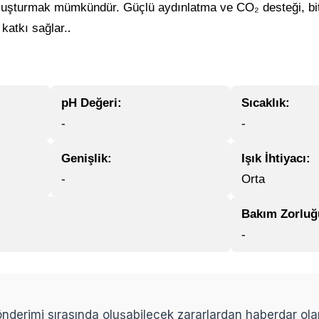
ı oluşturmak mümkündür. Güçlü aydınlatma ve CO₂ desteği, bit
.
katkı sağlar.
pH Değeri:
Sıcaklık:
-
-
Genişlik:
Işık İhtiyacı:
-
Orta
Bakım Zorluğ
-
 gönderimi sırasında oluşabilecek zararlardan haberdar ol