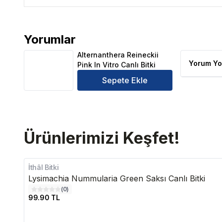
Yorumlar
Alternanthera Reineckii Pink In Vitro Canlı Bitki Ürü
Alternanthera Reineckii
Yorum Yo
Pink In Vitro Canlı Bitki
Sepete Ekle
Ürünlerimizi Keşfet!
İthâl Bitki
Lysimachia Nummularia Green Saksı Canlı Bitki
(
0
)
99.90 TL