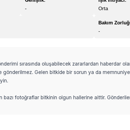
Genişlik:
Işık İhtiyacı:
-
Orta
Bakım Zorluğ
-
 gönderimi sırasında oluşabilecek zararlardan haberdar ol
ikle gönderilmez. Gelen bitkide bir sorun ya da memnuniy
yin.
n bazı fotoğraflar bitkinin olgun hallerine aittir. Gönderi