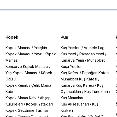
Köpek
Kuş
Köpek Maması
/
Yetişkin
Kuş Yemleri
/
Versele Laga
Köpek Maması
/
Yavru Köpek
Kuş Yemi
/
Papağan Yemi
/
Maması
Kanarya Yemi
/
Muhabbet
Konserve Köpek Maması
/
Kuşu Yemleri
Yaş Köpek Maması
/
Köpek
Kuş Kafesi
/
Papağan Kafesi
Ödülü
Muhabbet Kuş Kafesi
/
Köpek Kemik
/
Çelik Mama
Kanarya Kuş Kafesi
/
Kuş
Kabı
Oyuncakları
/
Kuş Tünekleri
/
/
Köpek Mama Kabı
/
Ahşap
Kuş Mamaları
Kulübeleri
/
Köpek Yatakları
Kuş Aksesuarları
/
Kuş
Köpek Gezdirme Tasması
Krakeri
Köpek Taşıma Çantaları
/
Kuş Banyoluğu
/
Doğal Dal