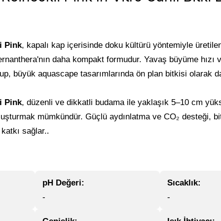
i Pink
, kapalı kap içerisinde doku kültürü yöntemiyle üretil
Alternanthera'nın daha kompakt formudur. Yavaş büyüme hızı 
up, büyük aquascape tasarımlarında ön plan bitkisi olarak da 
i Pink
, d
üzenli ve dikkatli budama ile yaklaşık 5–10 cm yüks
ı oluşturmak mümkündür. Güçlü aydınlatma ve CO₂ desteği, bit
.
katkı sağlar.
pH Değeri:
Sıcaklık:
-
-