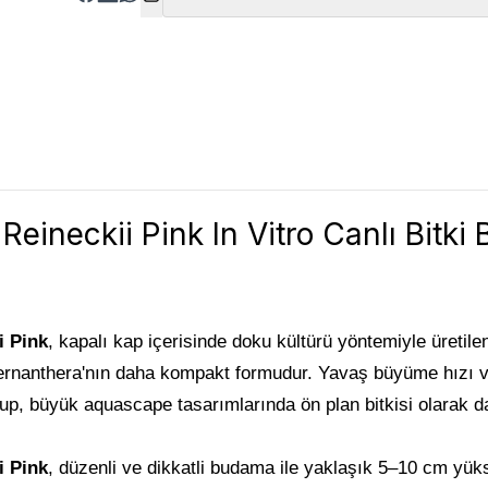
Reineckii Pink In Vitro Canlı Bitki B
i Pink
, kapalı kap içerisinde doku kültürü yöntemiyle üretil
Alternanthera'nın daha kompakt formudur. Yavaş büyüme hızı 
up, büyük aquascape tasarımlarında ön plan bitkisi olarak da 
i Pink
, d
üzenli ve dikkatli budama ile yaklaşık 5–10 cm yüks