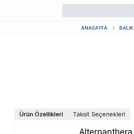
/
Canlı Bitkiler
/
Alternanthera Reineckii Pink In Vitro Canlı Bitki
ANASAYFA
BALIK
Ürün Özellikleri
Taksit Seçenekleri
Alternanthera 