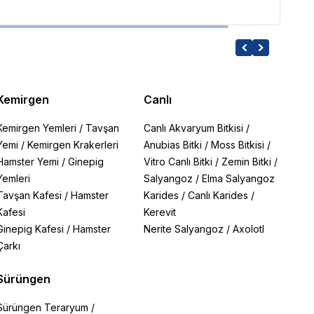
Kemirgen
Canlı
Kemirgen Yemleri
/
Tavşan
Canlı Akvaryum Bitkisi
/
Yemi
/
Kemirgen Krakerleri
Anubias Bitki
/
Moss Bitkisi
/
Hamster Yemi
/
Ginepig
Vitro Canlı Bitki
/
Zemin Bitki
/
Yemleri
Salyangoz
/
Elma Salyangoz
Tavşan Kafesi
/
Hamster
Karides
/
Canlı Karides
/
Kafesi
Kerevit
Ginepig Kafesi
/
Hamster
Nerite Salyangoz
/
Axolotl
Çarkı
Sürüngen
Sürüngen Teraryum
/