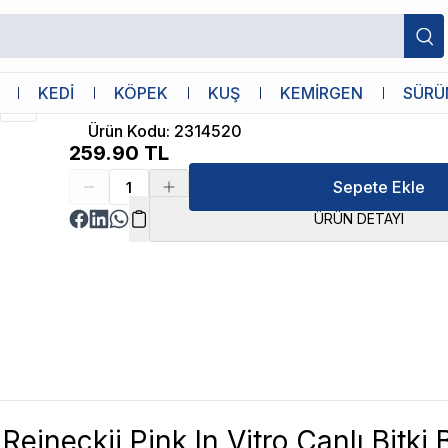
İthâl Bitki
KEDİ
KÖPEK
KUŞ
KEMİRGEN
SÜRÜ
Alternanthera Reineckii Pink In Vitro Canl
Ürün Kodu
:
2314520
259.90
TL
Sepete Ekle
ÜRÜN DETAYI
Reineckii Pink In Vitro Canlı Bitki B