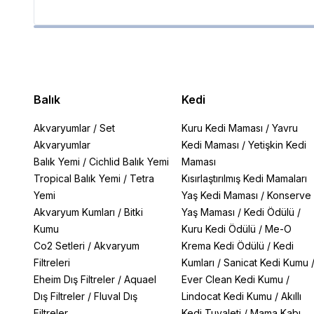
Balık
Kedi
Akvaryumlar
/
Set
Kuru Kedi Maması
/
Yavru
Akvaryumlar
Kedi Maması
/
Yetişkin Kedi
Balık Yemi
/
Cichlid Balık Yemi
Maması
Tropical Balık Yemi
/
Tetra
Kısırlaştırılmış Kedi Mamaları
Yemi
Yaş Kedi Maması
/
Konserve
Akvaryum Kumları
/
Bitki
Yaş Maması
/
Kedi Ödülü
/
Kumu
Kuru Kedi Ödülü
/
Me-O
Co2 Setleri
/
Akvaryum
Krema Kedi Ödülü
/
Kedi
Filtreleri
Kumları
/
Sanicat Kedi Kumu
Eheim Dış Filtreler
/
Aquael
Ever Clean Kedi Kumu
/
Dış Filtreler
/
Fluval Dış
Lindocat Kedi Kumu
/
Akıllı
Filtreler
Kedi Tuvaleti
/
Mama Kabı