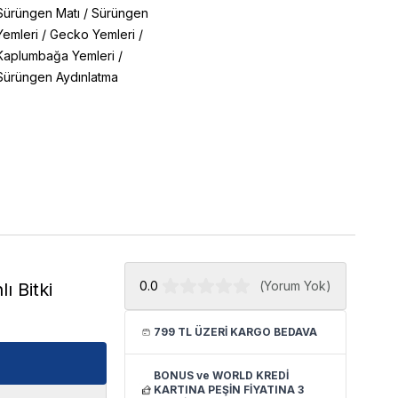
Sürüngen Matı
/
Sürüngen
Yemleri
/
Gecko Yemleri
/
Kaplumbağa Yemleri
/
Sürüngen Aydınlatma
0.0
(
Yorum Yok
)
ı Bitki
799 TL ÜZERİ KARGO BEDAVA
BONUS ve WORLD KREDİ
KARTINA PEŞİN FİYATINA 3