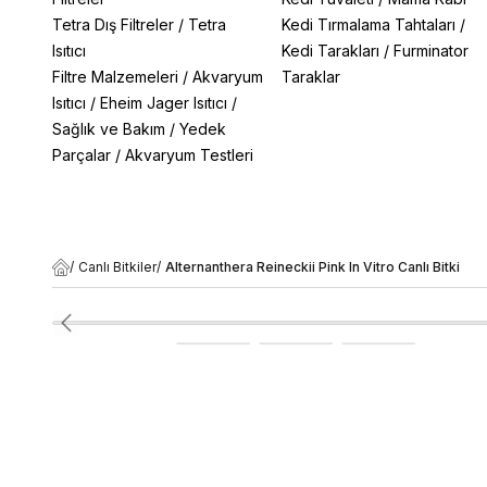
Tetra Dış Filtreler
/
Tetra
Kedi Tırmalama Tahtaları
/
Isıtıcı
Kedi Tarakları
/
Furminator
Filtre Malzemeleri
/
Akvaryum
Taraklar
Isıtıcı
/
Eheim Jager Isıtıcı
/
Sağlık ve Bakım
/
Yedek
Parçalar
/
Akvaryum Testleri
/
Canlı Bitkiler
/
Alternanthera Reineckii Pink In Vitro Canlı Bitki