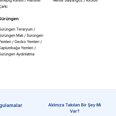
Ginepig Kafesi
/
Hamster
Nerite Salyangoz
/
Axolotl
Çarkı
Sürüngen
Sürüngen Teraryum
/
Sürüngen Matı
/
Sürüngen
Yemleri
/
Gecko Yemleri
/
Kaplumbağa Yemleri
/
Sürüngen Aydınlatma
Aklınıza Takılan Bir Şey Mi
gulamalar
Var?