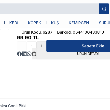
İthâl Bitki
KEDİ
KÖPEK
KUŞ
KEMİRGEN
SÜRÜ
Pogostemon Octopus Saksı Canlı Bitki
Ürün Kodu
:
p287
Barkod
:
0644100433810
99.90
TL
Sepete Ekle
ÜRÜN DETAYI
sı Canlı Bitki