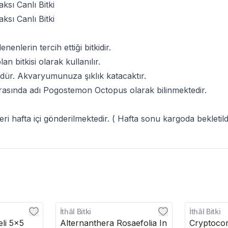
sı Canlı Bitki
sı Canlı Bitki
ilenenlerin tercih ettiği bitkidir.
n bitkisi olarak kullanılır.
rüdür. Akvaryumunuza şıklık katacaktır.
rasında adı
Pogostemon Octopus
olarak bilinmektedir.
şleri hafta içi gönderilmektedir. ( Hafta sonu kargoda bekleti
İthâl Bitki
İthâl Bitki
eli 5x5
Alternanthera Rosaefolia In
Cryptocor