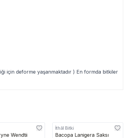
ldiği için deforme yaşanmaktadır ) En formda bitkiler
İthâl Bitki
İt
yne Wendtii
Bacopa Lanigera Saksı
A