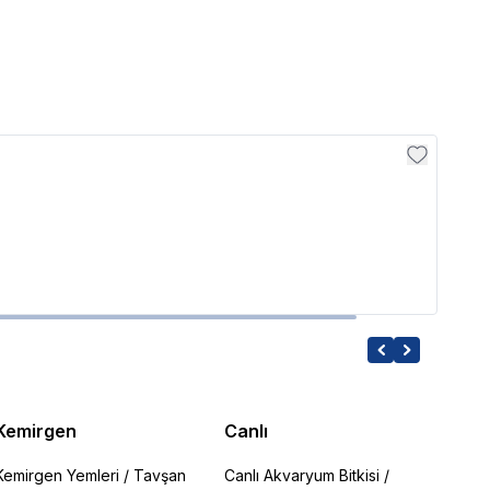
İthâl B
Pasl
7.99 
Kemirgen
Canlı
Kemirgen Yemleri
/
Tavşan
Canlı Akvaryum Bitkisi
/