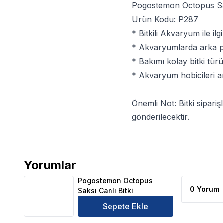
Pogostemon Octopus Sak
Ürün Kodu: P287
*
Bitkili Akvaryum
ile ilg
* Akvaryumlarda arka pla
* Bakımı kolay bitki tü
* Akvaryum hobicileri a
Önemli Not:
Bitki sipari
gönderilecektir.
Yorumlar
Pogostemon Octopus Saksı Canlı Bitki Ürün Yorumla
Pogostemon Octopus
0 Yorum
Saksı Canlı Bitki
Sepete Ekle