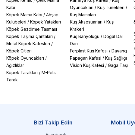
Köpek Kemik
/
Çelik Mama
Kanarya Kuş Kafesi
/
Kuş
Kabı
Oyuncakları
/
Kuş Tünekleri
/
/
Köpek Mama Kabı
/
Ahşap
Kuş Mamaları
Kulübeleri
/
Köpek Yatakları
Kuş Aksesuarları
/
Kuş
Köpek Gezdirme Tasması
Krakeri
Köpek Taşıma Çantaları
/
Kuş Banyoluğu
/
Doğal Dal
Metal Köpek Kafesleri
/
Darı
Köpek Çitleri
Ferplast Kuş Kafesi
/
Dayang
Köpek Oyuncakları
/
Papağan Kafesi
/
Kuş Sağlığı
Ağızlıklar
Vision Kuş Kafesi
/
Gaga Taşı
Köpek Tarakları
/
M-Pets
Tarak
Bizi Takip Edin
Mobil Uy
Facebook