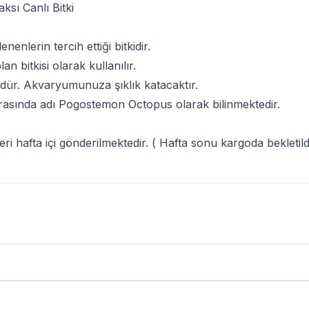
sı Canlı Bitki
ilenenlerin tercih ettiği bitkidir.
n bitkisi olarak kullanılır.
rüdür. Akvaryumunuza şıklık katacaktır.
rasında adı
Pogostemon Octopus
olarak bilinmektedir.
şleri hafta içi gönderilmektedir. ( Hafta sonu kargoda bekleti
rı