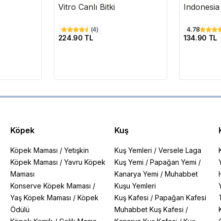
Vitro Canlı Bitki
Indonesia 
(
4
)
4.78
224.90 TL
134.90 TL
Köpek
Kuş
Köpek Maması
/
Yetişkin
Kuş Yemleri
/
Versele Laga
Köpek Maması
/
Yavru Köpek
Kuş Yemi
/
Papağan Yemi
/
Maması
Kanarya Yemi
/
Muhabbet
Konserve Köpek Maması
/
Kuşu Yemleri
Yaş Köpek Maması
/
Köpek
Kuş Kafesi
/
Papağan Kafesi
Ödülü
Muhabbet Kuş Kafesi
/