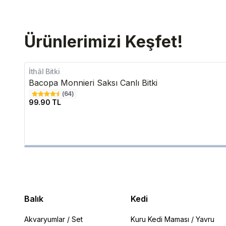
Ürünlerimizi Keşfet!
İthâl Bitki
Bacopa Monnieri Saksı Canlı Bitki
(
64
)
99.90 TL
Balık
Kedi
Akvaryumlar
/
Set
Kuru Kedi Maması
/
Yavru