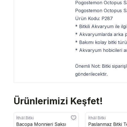
Pogostemon Octopus Sak
Pogostemon Octopus Sak
Ürün Kodu: P287
*
Bitkili Akvaryum
ile ilg
* Akvaryumlarda arka pla
* Bakımı kolay bitki tü
* Akvaryum hobicileri a
Önemli Not:
Bitki sipari
gönderilecektir.
Ürünlerimizi Keşfet!
İthâl Bitki
İthâl Bitki
Bacopa Monnieri Saksı
Paslanmaz Bitki T