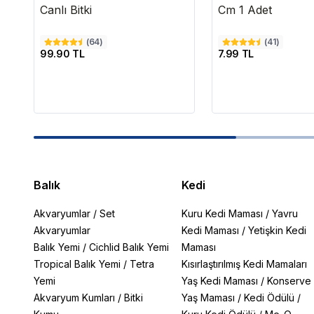
Canlı Bitki
Cm 1 Adet
(
64
)
(
41
)
99.90 TL
7.99 TL
Balık
Kedi
Akvaryumlar
/
Set
Kuru Kedi Maması
/
Yavru
Akvaryumlar
Kedi Maması
/
Yetişkin Kedi
Balık Yemi
/
Cichlid Balık Yemi
Maması
Tropical Balık Yemi
/
Tetra
Kısırlaştırılmış Kedi Mamaları
Yemi
Yaş Kedi Maması
/
Konserve
Akvaryum Kumları
/
Bitki
Yaş Maması
/
Kedi Ödülü
/