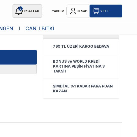
2
FIRSATLAR
YARDIM
HESAP
SEPET
NGEN
CANLI BİTKİ
4.7
(
43 Yorum
)
799 TL ÜZERİ KARGO BEDAVA
BONUS ve WORLD KREDİ
KARTINA PEŞİN FİYATINA 3
TAKSİT
ŞİMDİ AL %1 KADAR PARA PUAN
KAZAN