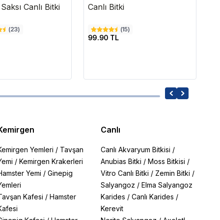
Saksı Canlı Bitki
Canlı Bitki
Ya
(
23
)
(
15
)
4
99.90 TL
1
Kemirgen
Canlı
Kemirgen Yemleri
/
Tavşan
Canlı Akvaryum Bitkisi
/
Yemi
/
Kemirgen Krakerleri
Anubias Bitki
/
Moss Bitkisi
/
Hamster Yemi
/
Ginepig
Vitro Canlı Bitki
/
Zemin Bitki
/
Yemleri
Salyangoz
/
Elma Salyangoz
Tavşan Kafesi
/
Hamster
Karides
/
Canlı Karides
/
Kafesi
Kerevit