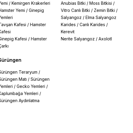
Yemi
/
Kemirgen Krakerleri
Anubias Bitki
/
Moss Bitkisi
/
Hamster Yemi
/
Ginepig
Vitro Canlı Bitki
/
Zemin Bitki
/
Yemleri
Salyangoz
/
Elma Salyangoz
Tavşan Kafesi
/
Hamster
Karides
/
Canlı Karides
/
Kafesi
Kerevit
Ginepig Kafesi
/
Hamster
Nerite Salyangoz
/
Axolotl
Çarkı
Sürüngen
Sürüngen Teraryum
/
Sürüngen Matı
/
Sürüngen
Yemleri
/
Gecko Yemleri
/
Kaplumbağa Yemleri
/
Sürüngen Aydınlatma