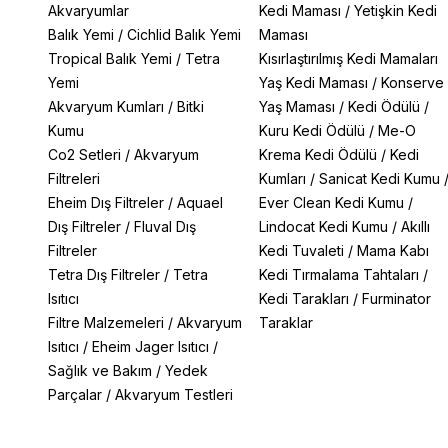
Akvaryumlar
Kedi Maması
/
Yetişkin Kedi
Balık Yemi
/
Cichlid Balık Yemi
Maması
Tropical Balık Yemi
/
Tetra
Kısırlaştırılmış Kedi Mamaları
Yemi
Yaş Kedi Maması
/
Konserve
Akvaryum Kumları
/
Bitki
Yaş Maması
/
Kedi Ödülü
/
Kumu
Kuru Kedi Ödülü
/
Me-O
Co2 Setleri
/
Akvaryum
Krema Kedi Ödülü
/
Kedi
Filtreleri
Kumları
/
Sanicat Kedi Kumu
Eheim Dış Filtreler
/
Aquael
Ever Clean Kedi Kumu
/
Dış Filtreler
/
Fluval Dış
Lindocat Kedi Kumu
/
Akıllı
Filtreler
Kedi Tuvaleti
/
Mama Kabı
Tetra Dış Filtreler
/
Tetra
Kedi Tırmalama Tahtaları
/
Isıtıcı
Kedi Tarakları
/
Furminator
Filtre Malzemeleri
/
Akvaryum
Taraklar
Isıtıcı
/
Eheim Jager Isıtıcı
/
Sağlık ve Bakım
/
Yedek
Parçalar
/
Akvaryum Testleri