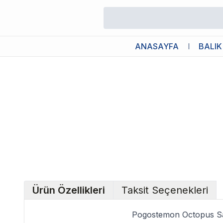
/
Canlı Bitkiler
/
Pogostemon Octopus Saksı Canlı Bitki
ANASAYFA
BALIK
Ürün Özellikleri
Taksit Seçenekleri
Pogostemon Octopus Sak