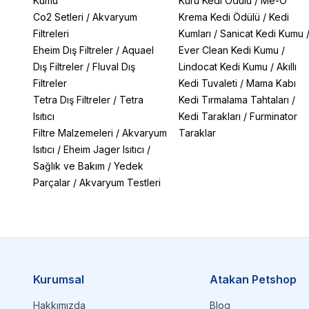
Kumu
Kuru Kedi Ödülü
/
Me-O
Co2 Setleri
/
Akvaryum
Krema Kedi Ödülü
/
Kedi
Filtreleri
Kumları
/
Sanicat Kedi Kumu
Eheim Dış Filtreler
/
Aquael
Ever Clean Kedi Kumu
/
Dış Filtreler
/
Fluval Dış
Lindocat Kedi Kumu
/
Akıllı
Filtreler
Kedi Tuvaleti
/
Mama Kabı
Tetra Dış Filtreler
/
Tetra
Kedi Tırmalama Tahtaları
/
Isıtıcı
Kedi Tarakları
/
Furminator
Filtre Malzemeleri
/
Akvaryum
Taraklar
Isıtıcı
/
Eheim Jager Isıtıcı
/
Sağlık ve Bakım
/
Yedek
Parçalar
/
Akvaryum Testleri
Kurumsal
Atakan Petshop
Hakkımızda
Blog