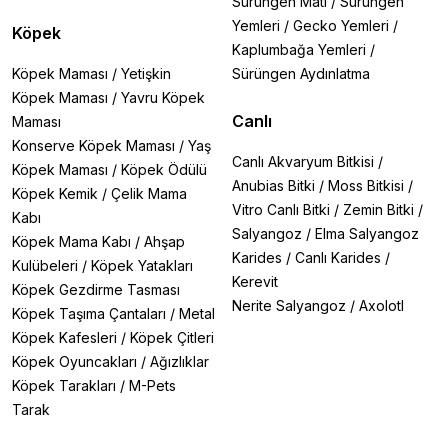
Sürüngen Matı
/
Sürüngen
Yemleri
/
Gecko Yemleri
/
Köpek
Kaplumbağa Yemleri
/
Köpek Maması
/
Yetişkin
Sürüngen Aydınlatma
Köpek Maması
/
Yavru Köpek
Canlı
Maması
Konserve Köpek Maması
/
Yaş
Canlı Akvaryum Bitkisi
/
Köpek Maması
/
Köpek Ödülü
Anubias Bitki
/
Moss Bitkisi
/
Köpek Kemik
/
Çelik Mama
Vitro Canlı Bitki
/
Zemin Bitki
/
Kabı
Salyangoz
/
Elma Salyangoz
Köpek Mama Kabı
/
Ahşap
Karides
/
Canlı Karides
/
Kulübeleri
/
Köpek Yatakları
Kerevit
Köpek Gezdirme Tasması
Nerite Salyangoz
/
Axolotl
Köpek Taşıma Çantaları
/
Metal
Köpek Kafesleri
/
Köpek Çitleri
Köpek Oyuncakları
/
Ağızlıklar
Köpek Tarakları
/
M-Pets
Tarak