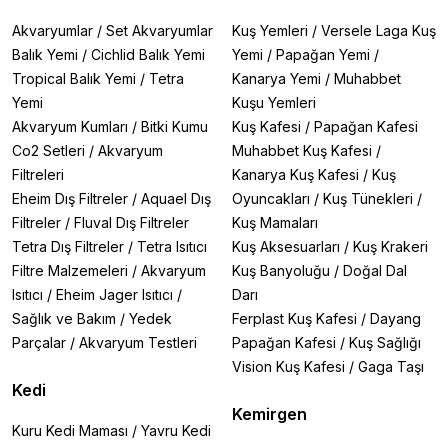
Akvaryumlar
/
Set Akvaryumlar
Kuş Yemleri
/
Versele Laga Kuş
Balık Yemi
/
Cichlid Balık Yemi
Yemi
/
Papağan Yemi
/
Tropical Balık Yemi
/
Tetra
Kanarya Yemi
/
Muhabbet
Yemi
Kuşu Yemleri
Akvaryum Kumları
/
Bitki Kumu
Kuş Kafesi
/
Papağan Kafesi
Co2 Setleri
/
Akvaryum
Muhabbet Kuş Kafesi
/
Filtreleri
Kanarya Kuş Kafesi
/
Kuş
Eheim Dış Filtreler
/
Aquael Dış
Oyuncakları
/
Kuş Tünekleri
/
Filtreler
/
Fluval Dış Filtreler
Kuş Mamaları
Tetra Dış Filtreler
/
Tetra Isıtıcı
Kuş Aksesuarları
/
Kuş Krakeri
Filtre Malzemeleri
/
Akvaryum
Kuş Banyoluğu
/
Doğal Dal
Isıtıcı
/
Eheim Jager Isıtıcı
/
Darı
Sağlık ve Bakım
/
Yedek
Ferplast Kuş Kafesi
/
Dayang
Parçalar
/
Akvaryum Testleri
Papağan Kafesi
/
Kuş Sağlığı
Vision Kuş Kafesi
/
Gaga Taşı
Kedi
Kemirgen
Kuru Kedi Maması
/
Yavru Kedi