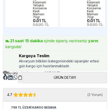
Kalamarlı
Kalamarlı
Yetişkin
Yetişkin
Konserve
Konserve
Kedi
Kedi
Maması
Maması
70gr
70gr
0.01 TL
0.01 TL
54.90 TL
54.90 TL
21
saat
15
dakika
içinde sipariş verirseniz
yarın
kargoda!
Kargoya Teslim
Akvaryum bitkileri kategorisindeki siparişler ertesi
gün kargo için hazırlanmaktadır.
Bu üründen kazancınız
207.22 TL
ÜRÜN DETAYI
4.7
(
3 Yorum
)
799 TL ÜZERİ KARGO BEDAVA