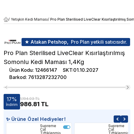
/
Yetişkin Kedi Maması
/
Pro Plan Sterilised LiveClear Kısırlaştırılmış 
★ Atakan Petshop,
Pro Plan yetkili satıcısıdır.
Pro Plan Sterilised LiveClear Kısırlaştırılmış
Somonlu Kedi Maması 1,4Kg
Ürün Kodu
:
12466147
SKT
:
01.10.2027
Barkod
:
7613287232700
17
%
1,194.03 TL
986.81
TL
İndirim
✨ Ürüne Özel Hediyeler!
Supreme
Supreme
Cat
Cat
Tiftiklenmiş
Tiftiklenmiş