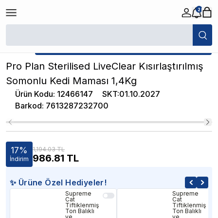
2
/
Yetişkin Kedi Maması
/
Pro Plan Sterilised LiveClear Kısırlaştırılmış 
★ Atakan Petshop,
Pro Plan yetkili satıcısıdır.
Pro Plan Sterilised LiveClear Kısırlaştırılmış
Somonlu Kedi Maması 1,4Kg
Ürün Kodu
:
12466147
SKT
:
01.10.2027
Barkod
:
7613287232700
17
%
1,194.03 TL
986.81
TL
İndirim
✨ Ürüne Özel Hediyeler!
Supreme
Supreme
Cat
Cat
Tiftiklenmiş
Tiftiklenmiş
Ton Balıklı
Ton Balıklı
ve
ve