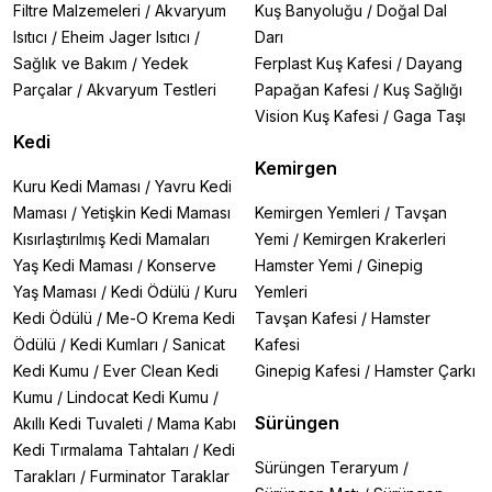
Filtre Malzemeleri
/
Akvaryum
Kuş Banyoluğu
/
Doğal Dal
Isıtıcı
/
Eheim Jager Isıtıcı
/
Darı
Sağlık ve Bakım
/
Yedek
Ferplast Kuş Kafesi
/
Dayang
Parçalar
/
Akvaryum Testleri
Papağan Kafesi
/
Kuş Sağlığı
Vision Kuş Kafesi
/
Gaga Taşı
Kedi
Kemirgen
Kuru Kedi Maması
/
Yavru Kedi
Maması
/
Yetişkin Kedi Maması
Kemirgen Yemleri
/
Tavşan
Kısırlaştırılmış Kedi Mamaları
Yemi
/
Kemirgen Krakerleri
Yaş Kedi Maması
/
Konserve
Hamster Yemi
/
Ginepig
Yaş Maması
/
Kedi Ödülü
/
Kuru
Yemleri
Kedi Ödülü
/
Me-O Krema Kedi
Tavşan Kafesi
/
Hamster
Ödülü
/
Kedi Kumları
/
Sanicat
Kafesi
Kedi Kumu
/
Ever Clean Kedi
Ginepig Kafesi
/
Hamster Çarkı
Kumu
/
Lindocat Kedi Kumu
/
Sürüngen
Akıllı Kedi Tuvaleti
/
Mama Kabı
Kedi Tırmalama Tahtaları
/
Kedi
Sürüngen Teraryum
/
Tarakları
/
Furminator Taraklar