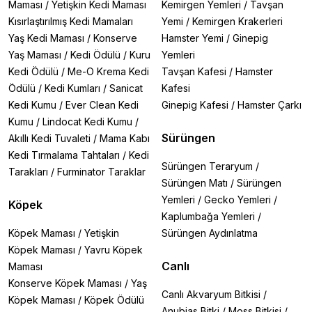
Maması
/
Yetişkin Kedi Maması
Kemirgen Yemleri
/
Tavşan
Kısırlaştırılmış Kedi Mamaları
Yemi
/
Kemirgen Krakerleri
Yaş Kedi Maması
/
Konserve
Hamster Yemi
/
Ginepig
Yaş Maması
/
Kedi Ödülü
/
Kuru
Yemleri
Kedi Ödülü
/
Me-O Krema Kedi
Tavşan Kafesi
/
Hamster
Ödülü
/
Kedi Kumları
/
Sanicat
Kafesi
Kedi Kumu
/
Ever Clean Kedi
Ginepig Kafesi
/
Hamster Çarkı
Kumu
/
Lindocat Kedi Kumu
/
Sürüngen
Akıllı Kedi Tuvaleti
/
Mama Kabı
Kedi Tırmalama Tahtaları
/
Kedi
Sürüngen Teraryum
/
Tarakları
/
Furminator Taraklar
Sürüngen Matı
/
Sürüngen
Yemleri
/
Gecko Yemleri
/
Köpek
Kaplumbağa Yemleri
/
Köpek Maması
/
Yetişkin
Sürüngen Aydınlatma
Köpek Maması
/
Yavru Köpek
Canlı
Maması
Konserve Köpek Maması
/
Yaş
Canlı Akvaryum Bitkisi
/
Köpek Maması
/
Köpek Ödülü
Anubias Bitki
/
Moss Bitkisi
/