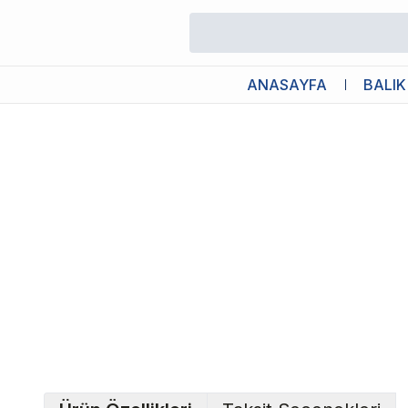
/
Yetişkin Kedi Maması
/
Advance Somonlu Kısırlaştırılmıs Yetişki
ANASAYFA
BALIK