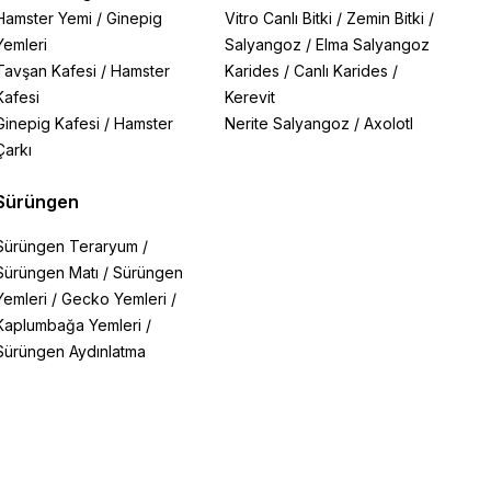
Hamster Yemi
/
Ginepig
Vitro Canlı Bitki
/
Zemin Bitki
/
Yemleri
Salyangoz
/
Elma Salyangoz
Tavşan Kafesi
/
Hamster
Karides
/
Canlı Karides
/
Kafesi
Kerevit
Ginepig Kafesi
/
Hamster
Nerite Salyangoz
/
Axolotl
Çarkı
Sürüngen
Sürüngen Teraryum
/
Sürüngen Matı
/
Sürüngen
Yemleri
/
Gecko Yemleri
/
Kaplumbağa Yemleri
/
Sürüngen Aydınlatma