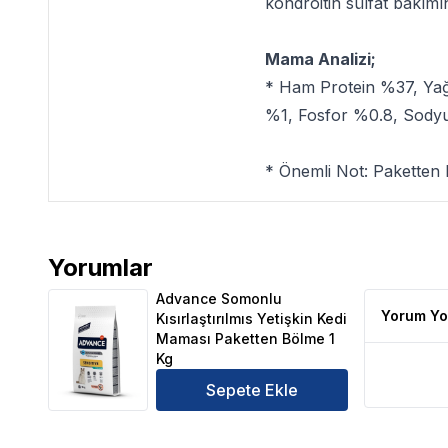
kondroitin sülfat bakımın
Mama Analizi;
* Ham Protein %37, Yağ
%1, Fosfor %0.8, Sod
* Önemli Not:
Paketten 
Yorumlar
Advance Somonlu Kısırlaştırılmıs Yetişkin Kedi Mam
Advance Somonlu
Yorum Yo
Kısırlaştırılmıs Yetişkin Kedi
Maması Paketten Bölme 1
Kg
Sepete Ekle