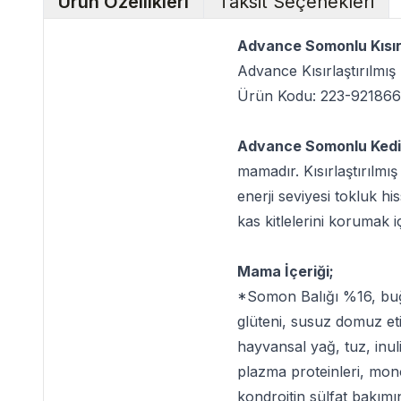
Ürün Özellikleri
Taksit Seçenekleri
Advance Somonlu Kısırl
Advance Kısırlaştırılmı
Ürün Kodu: 223-92186
Advance Somonlu Ked
mamadır. Kısırlaştırılmış
enerji seviyesi tokluk hi
kas kitlelerini korumak 
Mama İçeriği;
*Somon Balığı %16, buğd
glüteni, susuz domuz eti
hayvansal yağ, tuz, inu
plazma proteinleri, mono
kondroitin sülfat bakımın