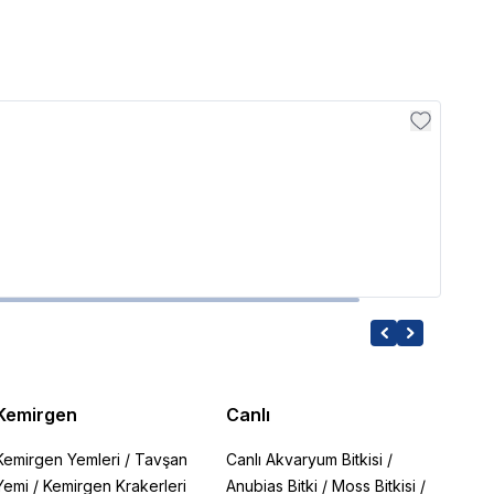
Felici
Feli
309.
Kemirgen
Canlı
Kemirgen Yemleri
/
Tavşan
Canlı Akvaryum Bitkisi
/
Yemi
/
Kemirgen Krakerleri
Anubias Bitki
/
Moss Bitkisi
/