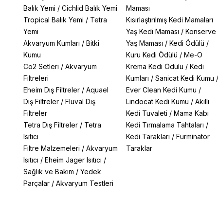
Balık Yemi
/
Cichlid Balık Yemi
Maması
Tropical Balık Yemi
/
Tetra
Kısırlaştırılmış Kedi Mamaları
Yemi
Yaş Kedi Maması
/
Konserve
Akvaryum Kumları
/
Bitki
Yaş Maması
/
Kedi Ödülü
/
Kumu
Kuru Kedi Ödülü
/
Me-O
Co2 Setleri
/
Akvaryum
Krema Kedi Ödülü
/
Kedi
Filtreleri
Kumları
/
Sanicat Kedi Kumu
Eheim Dış Filtreler
/
Aquael
Ever Clean Kedi Kumu
/
Dış Filtreler
/
Fluval Dış
Lindocat Kedi Kumu
/
Akıllı
Filtreler
Kedi Tuvaleti
/
Mama Kabı
Tetra Dış Filtreler
/
Tetra
Kedi Tırmalama Tahtaları
/
Isıtıcı
Kedi Tarakları
/
Furminator
Filtre Malzemeleri
/
Akvaryum
Taraklar
Isıtıcı
/
Eheim Jager Isıtıcı
/
Sağlık ve Bakım
/
Yedek
Parçalar
/
Akvaryum Testleri