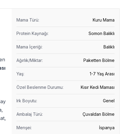
Mama Türü
:
Kuru Mama
Protein Kaynağı
:
Somon Balıklı
Mama İçeriği
:
Balıklı
len
Ağırlık/Miktar
:
Paketten Bölme
sı
Yaş
:
1-7 Yaş Arası
Özel Beslenme Durumu
:
Kısır Kedi Maması
Irk Boyutu
:
Genel
day
a,
Ambalaj Türü
:
Çuvaldan Bölme
at,
Menşei
:
İspanya