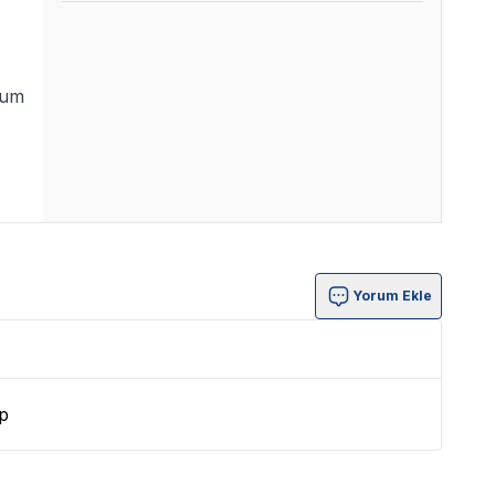
yum
Yorum Ekle
p