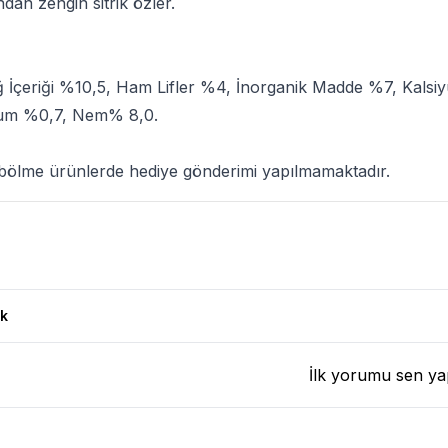
dan zengin sitrik özler.
 İçeriği %10,5, Ham Lifler %4, İnorganik Madde %7, Kalsi
yum %0,7, Nem% 8,0.
bölme ürünlerde hediye gönderimi yapılmamaktadır.
ası Paketten Bölme 1 Kg Ürün Yorumları
k
İlk yorumu sen ya