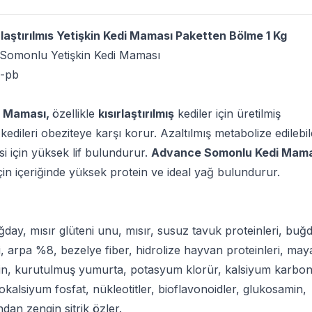
aştırılmıs Yetişkin Kedi Maması Paketten Bölme 1 Kg
ş Somonlu Yetişkin Kedi Maması
6-pb
i Maması,
özellikle
kısırlaştırılmış
kediler için üretilmiş
 kedileri obeziteye karşı korur. Azaltılmış metabolize edilebi
ssi için yüksek lif bulundurur.
Advance Somonlu Kedi Mama
için içeriğinde yüksek protein ve ideal yağ bulundurur.
ay, mısır glüteni unu, mısır, susuz tavuk proteinleri, buğ
, arpa %8, bezelye fiber, hidrolize hayvan proteinleri, may
lin, kurutulmuş yumurta, potasyum klorür, kalsiyum karbon
kalsiyum fosfat, nükleotitler, bioflavonoidler, glukosamin,
dan zengin sitrik özler.