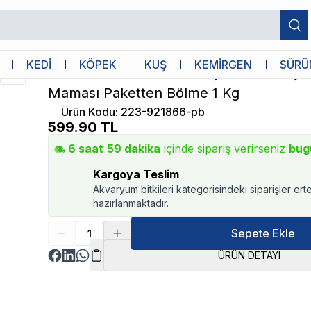
n Kedi Maması Paketten Bölme 1 Kg
Advance
KEDİ
KÖPEK
KUŞ
KEMİRGEN
SÜRÜ
Advance Somonlu Kısırlaştırılmıs Yetişk
Maması Paketten Bölme 1 Kg
Ürün Kodu
:
223-921866-pb
599.90
TL
6
saat
59
dakika
içinde sipariş verirseniz
bug
Kargoya Teslim
Akvaryum bitkileri kategorisindeki siparişler ert
hazırlanmaktadır.
Sepete Ekle
ÜRÜN DETAYI