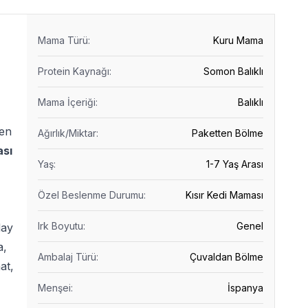
Mama Türü
:
Kuru Mama
Protein Kaynağı
:
Somon Balıklı
Mama İçeriği
:
Balıklı
len
Ağırlık/Miktar
:
Paketten Bölme
sı
Yaş
:
1-7 Yaş Arası
Özel Beslenme Durumu
:
Kısır Kedi Maması
Irk Boyutu
:
Genel
day
a,
Ambalaj Türü
:
Çuvaldan Bölme
at,
Menşei
:
İspanya