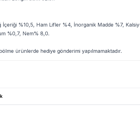
 İçeriği %10,5, Ham Lifler %4, İnorganik Madde %7, Kalsi
yum %0,7, Nem% 8,0.
bölme ürünlerde hediye gönderimi yapılmamaktadır.
ası Paketten Bölme 1 Kg Ürün Yorumları
k