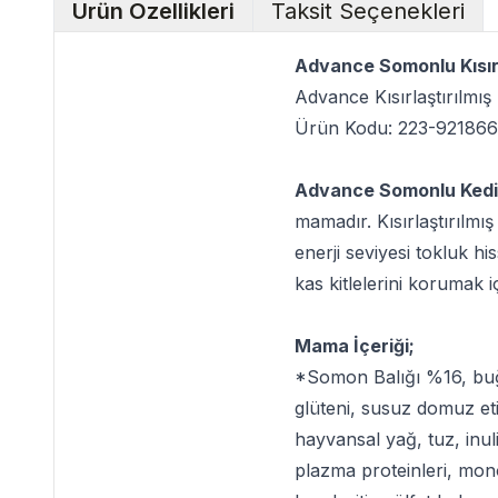
Ürün Özellikleri
Taksit Seçenekleri
Advance Somonlu Kısırl
Advance Kısırlaştırılmı
Ürün Kodu: 223-92186
Advance Somonlu Ked
mamadır. Kısırlaştırılmış
enerji seviyesi tokluk hi
kas kitlelerini korumak 
Mama İçeriği;
*Somon Balığı %16, buğd
glüteni, susuz domuz eti
hayvansal yağ, tuz, inu
plazma proteinleri, mono