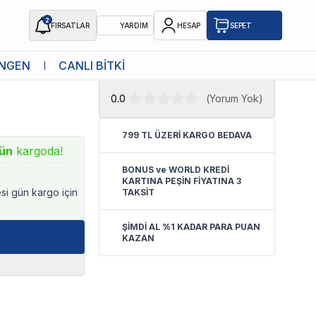
2
FIRSATLAR
YARDIM
HESAP
SEPET
★ Atakan Petshop,
Advance yetkili
NGEN
CANLI BİTKİ
in Kedi
satıcısıdır.
0.0
(
Yorum Yok
)
799 TL ÜZERİ KARGO BEDAVA
ün
kargoda!
BONUS ve WORLD KREDİ
KARTINA PEŞİN FİYATINA 3
esi gün kargo için
TAKSİT
ŞİMDİ AL %1 KADAR PARA PUAN
KAZAN