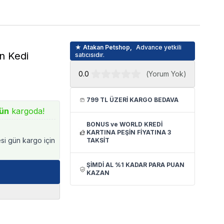
★ Atakan Petshop,
Advance yetkili
in Kedi
satıcısıdır.
0.0
(
Yorum Yok
)
799 TL ÜZERİ KARGO BEDAVA
ün
kargoda!
BONUS ve WORLD KREDİ
KARTINA PEŞİN FİYATINA 3
esi gün kargo için
TAKSİT
ŞİMDİ AL %1 KADAR PARA PUAN
KAZAN