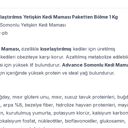
aştırılmıs Yetişkin Kedi Maması Paketten Bölme 1 Kg
ş Somonlu Yetişkin Kedi Maması
6-pb
i Maması,
özellikle
kısırlaştırılmış
kediler için üretilmiş
 kedileri obeziteye karşı korur. Azaltılmış metabolize edilebi
ssi için yüksek lif bulundurur.
Advance Somonlu Kedi Mama
için içeriğinde yüksek protein ve ideal yağ bulundurur.
ay, mısır glüteni unu, mısır, susuz tavuk proteinleri, buğ
, arpa %8, bezelye fiber, hidrolize hayvan proteinleri, may
lin, kurutulmuş yumurta, potasyum klorür, kalsiyum karbon
kalsiyum fosfat, nükleotitler, bioflavonoidler, glukosamin,