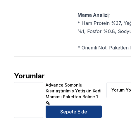
Mama Analizi;
* Ham Protein %37, Yağ
%1, Fosfor %0.8, Sod
* Önemli Not:
Paketten 
Yorumlar
Advance Somonlu Kısırlaştırılmıs Yetişkin Kedi Mam
Advance Somonlu
Yorum Yo
Kısırlaştırılmıs Yetişkin Kedi
Maması Paketten Bölme 1
Kg
Sepete Ekle