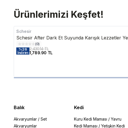
Ürünlerimizi Keşfet!
Schesir
Schesir After Dark Et Suyunda Karışık Lezzetler Ye
(
0
)
2,430.14 TL
%
26
1,789.90 TL
İndirim
Balık
Kedi
Akvaryumlar
/
Set
Kuru Kedi Maması
/
Yavru
Akvaryumlar
Kedi Maması
/
Yetişkin Kedi